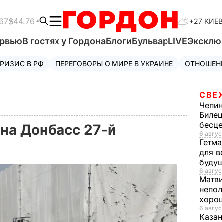
67
$44.76
+27 КИЕ
ервью
В гостях у Гордона
Блоги
Бульвар
LIVE
Эксклю
РИЗИС В РФ
ПЕРЕГОВОРЫ О МИРЕ В УКРАИНЕ
ОТНОШЕН
СВЕ
Чепи
Билец
бесц
 на Донбасс 27-й
6 авгус
Гетма
для в
буду
6 авгус
Матв
непол
хорош
6 авгус
Казан