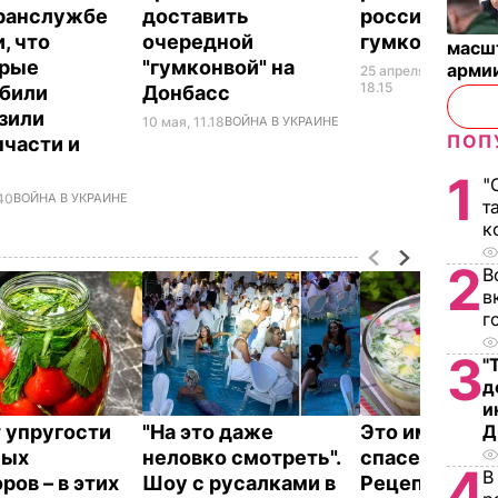
ранслужбе
доставить
российский
, что
очередной
гумконвой
масш
орые
"гумконвой" на
арми
25 апреля,
ВОЙН
УКРА
18.15
били
Донбасс
зили
10 мая, 11.18
ВОЙНА В УКРАИНЕ
ПОП
пчасти и
1
"
.40
ВОЙНА В УКРАИНЕ
т
к
2
В
в
г
3
"
д
и
 упругости
"На это даже
Это именно то
Д
ных
неловко смотреть".
спасет в жару
4
В
ров – в этих
Шоу с русалками в
Рецепт вкус