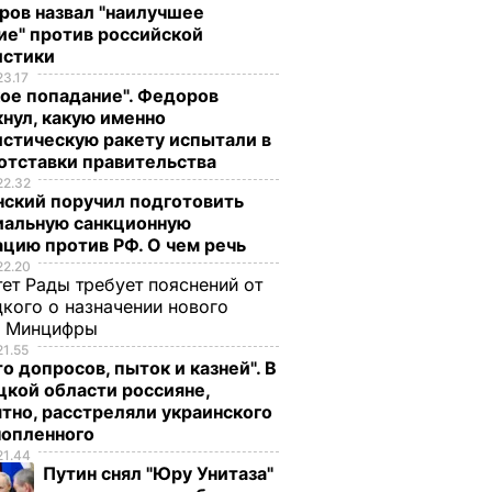
ров назвал "наилучшее
ие" против российской
истики
23.17
ое попадание". Федоров
нул, какую именно
стическую ракету испытали в
отставки правительства
22.32
нский поручил подготовить
иальную санкционную
цию против РФ. О чем речь
22.20
ет Рады требует пояснений от
кого о назначении нового
ы Минцифры
21.55
о допросов, пыток и казней". В
кой области россияне,
тно, расстреляли украинского
ли, что
Порошенко: Боевики
Госпогранслужба:
нопленного
регулярно
Пограничники
21.44
Путин снял "Юру Унитаза"
блокируют
только визуально