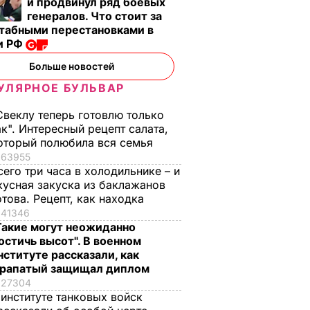
и продвинул ряд боевых
гумконвои, которые
осмотрели
генералов. Что стоит за
Украина отправляет
очередной
табными перестановками в
на оккупированные
"гумконвой" РФ
и РФ
А В
ИНЕ
территории
23 апреля,
ВОЙНА В
Больше новостей
УКРАИНЕ
12.45
24 апреля,
ВОЙНА В
УКРАИНЕ
20.22
УЛЯРНОЕ БУЛЬВАР
Свеклу теперь готовлю только
ак". Интересный рецепт салата,
оторый полюбила вся семья
63955
сего три часа в холодильнике – и
кусная закуска из баклажанов
отова. Рецепт, как находка
41346
Такие могут неожиданно
остичь высот". В военном
нституте рассказали, как
, что
"Хрустящие
Жену Роналду
рапатый защищал диплом
27304
.
снаружи и нежные
назвали толстой. Ч
 институте танковых войск
нейшей
внутри". Самые
сказал ее обидчик