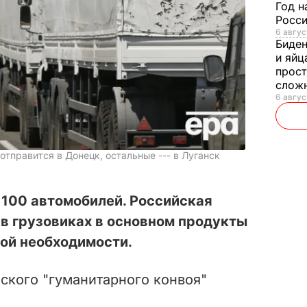
Год н
Росси
6 авгус
Биде
и яйц
прост
слож
6 авгус
отправится в Донецк, остальные --- в Луганск
 100 автомобилей. Российская
 в грузовиках в основном продукты
ой необходимости.
ского "гуманитарного конвоя"