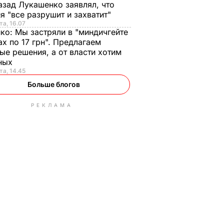
азад Лукашенко заявлял, что
я "все разрушит и захватит"
та, 16.07
нко:
Мы застряли в "миндичгейте
ах по 17 грн". Предлагаем
ые решения, а от власти хотим
ных
та, 14.45
Больше блогов
РЕКЛАМА