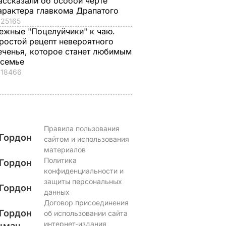
ассказали об особой черте
вкусные жареные
футболист
арактера главкома Драпатого
кабачки
ВАР
6 августа, 17.50
БУЛЬВАР
25165
6 августа, 18.09
БУЛЬВАР
ежные "Поцелуйчики" к чаю.
ростой рецепт невероятного
еченья, которое станет любимым
 семье
18466
Правила пользования
Гордон
сайтом и использования
материалов
Политика
Гордон
конфиденциальности и
защиты персональных
Гордон
данных
Договор присоединения
Гордон
об использовании сайта
интернет-издания
цман