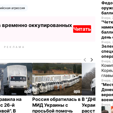
Федо
оруж
ийская агрессия
балл
Вчера, 
"Четк
а временно оккупированных
намек
Читать
балли
день 
Вчера, 
Зеле
РЕКЛАМА
спец
опера
Вчера, 
Комит
Корец
глав
Вчера, 
"Мест
Донец
вероя
равила на
Россия обратилась в
В "ДНР" заяви
воен
с 26-й
МИД Украины с
Украина
Вчера, 
вой". В
просьбой помочь
расстреляла