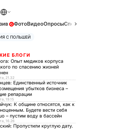
В
зив
Фото
Видео
Опросы
Спецпроекты
Война в Ук
ИЯ С ПОЛЬШЕЙ
ЖИЕ БЛОГИ
нога:
Опыт медиков корпуса
кого по спасению жизней
енен
та, 21.32
нцев:
Единственный источник
озмещения убытков бизнеса –
щие репарации
та, 19.15
ийчук:
К общине относятся, как к
ноценным. Будете вести себя
о – пустим воду в бассейн
та, 16.26
ский:
Пропустили круглую дату.