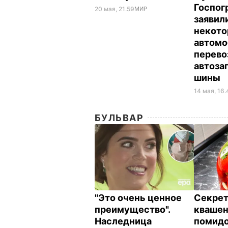
Госпог
20 мая, 21.59
МИР
заявили
некот
автомо
перево
автоза
шины
14 мая, 16
БУЛЬВАР
"Это очень ценное
Секрет
преимущество".
кваше
Наследница
помидо