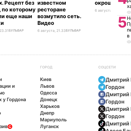
р
х. Рецепт без
известном
окрошки
х
, по которому
ресторане
6 августа, 18.21
БУЛЬ
ли еще наши
возмутило сеть.
5
Н
ки
Видео
П
п
23.31
БУЛЬВАР
6 августа, 21.33
БУЛЬВАР
в
ГОРОД
СОЦСЕТИ
и
Киев
Дмитрий 
ации и
Львов
Гордон
ью
Одесса
Дмитрий 
х у Гордона
Донецк
Гордон
Харьков
Дмитрий 
р
Днепр
Гордон
Мариуполь
Дмитрий 
зив
Луганск
Алеся Ба