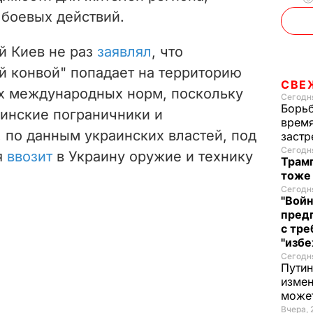
 боевых действий.
й Киев не раз
заявлял
, что
й конвой" попадает на территорию
СВЕ
х международных норм, поскольку
Сегодня
Борьб
аинские пограничники и
время
 по данным украинских властей, под
застр
Сегодня
я
ввозит
в Украину оружие и технику
Трамп
тоже
Сегодня
"Войн
пред
с тре
"избе
Сегодня
Путин
измен
може
Вчера, 