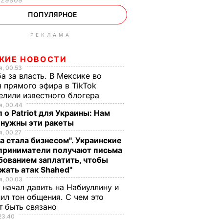
ПОПУЛЯРНОЕ
РЕКЛАМА
ЖИЕ НОВОСТИ
, 00.53
а за власть. В Мексике во
 прямого эфира в TikTok
елили известного блогера
, 00.44
 о Patriot для Украины: Нам
 нужны эти ракеты
, 00.27
а стала бизнесом". Украинские
приниматели получают письма
бованием заплатить, чтобы
жать атак Shahed"
, 00.03
 начал давить на Набиуллину и
ил тон общения. С чем это
т быть связано
23.40