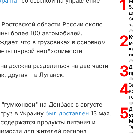
1
країна"
со ссылкой на управление
М
i
5
д
d
б
 Ростовской области России около
з
e
онны более 100 автомобилей.
2
К
ждает, что в грузовиках в основном
м
o
к
меты первой необходимости.
п
3
на должна разделиться на две части
Д
п
к, другая – в Луганск.
4
З
к
г
 "гумконвои" на Донбасс в августе
5
Д
 груз в Украину
был доставлен
13 мая.
у
М
 содержатся продукты питания и
"
имости для жителей региона,