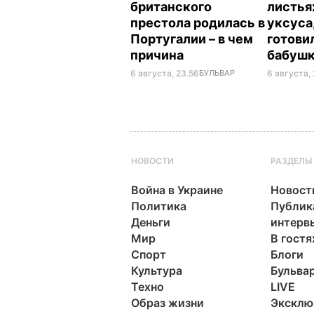
британского
листья
престола родилась в
уксуса
Португалии – в чем
готови
причина
бабуш
6 августа, 23.56
БУЛЬВАР
6 августа, 
НОВОСТИ
РАЗДЕЛЫ
Война в Украине
Новост
Политика
Публик
Деньги
интерв
Мир
В гостя
Спорт
Блоги
Культура
Бульва
Техно
LIVE
Образ жизни
Эксклю