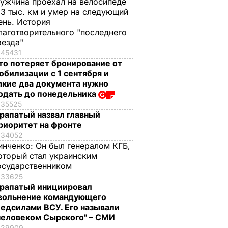
ужчина проехал на велосипеде
,3 тыс. км и умер на следующий
ень. История
лаготворительного "последнего
аезда"
45431
то потеряет бронирование от
обилизации с 1 сентября и
акие два документа нужно
одать до понедельника
35525
рапатый назвал главный
риоритет на фронте
34052
инченко:
Он был генералом КГБ,
оторый стал украинским
осударственником
33625
рапатый инициировал
вольнение командующего
едсилами ВСУ. Его называли
человеком Сырского" – СМИ
29909