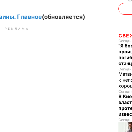
аины. Главное
(обновляется)
РЕКЛАМА
СВЕ
Сегодня
"Я бо
произ
поги
стан
Сегодня
Матв
к неп
хорош
Сегодня
В Кие
власт
проте
изве
Сегодня