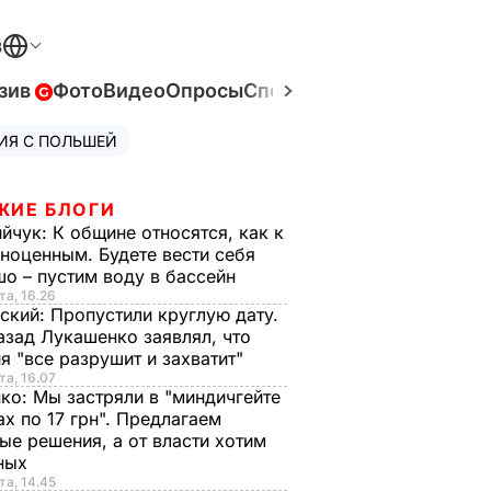
В
зив
Фото
Видео
Опросы
Спецпроекты
Война в Ук
ИЯ С ПОЛЬШЕЙ
ЖИЕ БЛОГИ
ийчук:
К общине относятся, как к
ноценным. Будете вести себя
о – пустим воду в бассейн
та, 16.26
ский:
Пропустили круглую дату.
азад Лукашенко заявлял, что
я "все разрушит и захватит"
та, 16.07
нко:
Мы застряли в "миндичгейте
ах по 17 грн". Предлагаем
ые решения, а от власти хотим
ных
та, 14.45