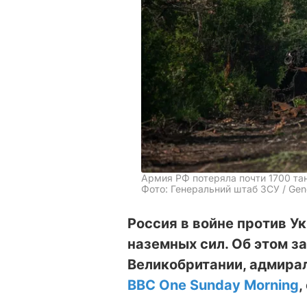
Армия РФ потеряла почти 1700 та
Фото: Генеральний штаб ЗСУ / Gener
Россия в войне против У
наземных сил. Об этом з
Великобритании, адмирал
BBC One Sunday Morning
,