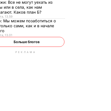
нжи:
Все не могут уехать из
ы или в села, как нам
агают. Каков план Б?
та, 13.59
р:
Мы можем позаботиться о
только сами, как и в начале
-го
та, 13.01
Больше блогов
РЕКЛАМА