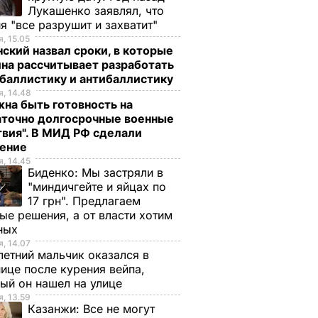
Лукашенко заявлял, что
я "все разрушит и захватит"
, 15.05
ский назвал сроки, в которые
на рассчитывает разработать
баллистику и антибаллистику
, 14.48
на быть готовность на
аточно долгосрочные военные
вия". В МИД РФ сделали
ление
, 14.45
Биденко:
Мы застряли в
"миндичгейте и яйцах по
17 грн". Предлагаем
ые решения, а от власти хотим
ных
, 14.07
етний мальчик оказался в
ице после курения вейпа,
ый он нашел на улице
, 13.59
Казанжи:
Все не могут