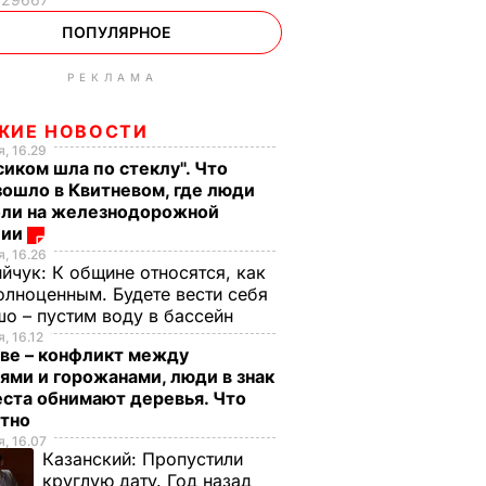
ПОПУЛЯРНОЕ
РЕКЛАМА
ЖИЕ НОВОСТИ
, 16.29
сиком шла по стеклу". Что
ошло в Квитневом, где люди
бли на железнодорожной
ции
, 16.26
ийчук:
К общине относятся, как
олноценным. Будете вести себя
о – пустим воду в бассейн
, 16.12
ве – конфликт между
ями и горожанами, люди в знак
ста обнимают деревья. Что
стно
, 16.07
Казанский:
Пропустили
круглую дату. Год назад