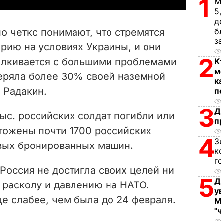
1
М
5
V
д
о четко понимают, что стремятся
б
i
з
рию на условиях Украины, и они
2
талкивается с большими проблемами
К
d
м
теряла более 30% своей наземной
к
e
л Радакин.
п
o
3
Д
тыс. российских солдат погибли или
п
тожены почти 1700 российских
4
З
евых бронированных машин.
к
г
Россия не достигла своих целей ни
5
Д
о расколу и давлению на НАТО.
у
ще слабее, чем была до 24 февраля.
М
"