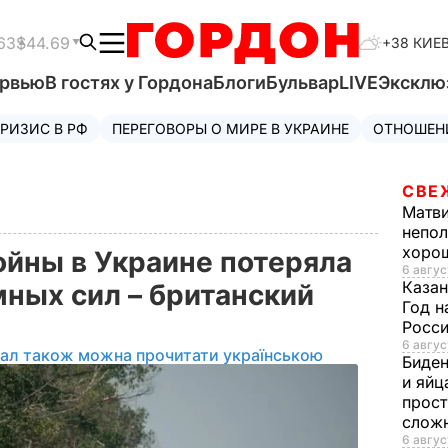
63
$44.69
+38 КИЕ
ервью
В гостях у Гордона
Блоги
Бульвар
LIVE
Эксклю
РИЗИС В РФ
ПЕРЕГОВОРЫ О МИРЕ В УКРАИНЕ
ОТНОШЕН
СВЕ
Матв
непол
хорош
ойны в Украине потеряла
6 авгус
Казан
мных сил – британский
Год н
Росси
6 авгус
іал також можна прочитати українською
Биде
и яйц
прост
слож
6 авгус