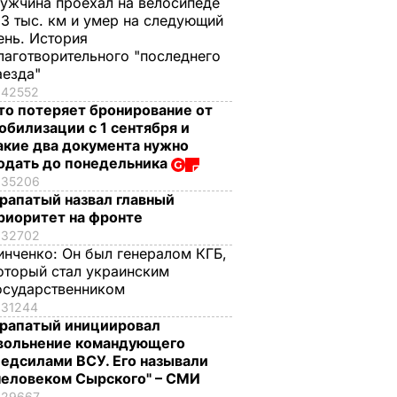
ужчина проехал на велосипеде
,3 тыс. км и умер на следующий
ень. История
лаготворительного "последнего
аезда"
42552
то потеряет бронирование от
обилизации с 1 сентября и
акие два документа нужно
одать до понедельника
35206
рапатый назвал главный
риоритет на фронте
32702
инченко:
Он был генералом КГБ,
оторый стал украинским
осударственником
31244
рапатый инициировал
вольнение командующего
едсилами ВСУ. Его называли
человеком Сырского" – СМИ
29667