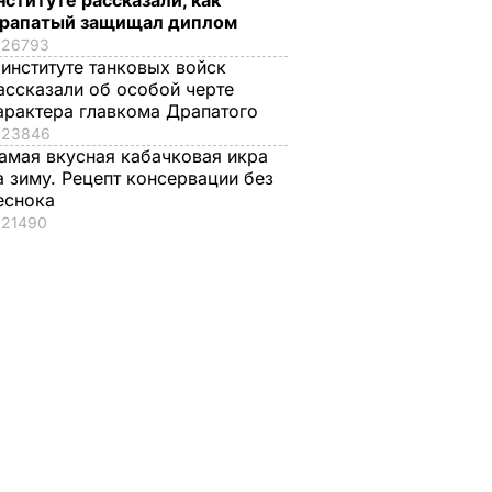
нституте рассказали, как
рапатый защищал диплом
26793
 институте танковых войск
ассказали об особой черте
арактера главкома Драпатого
23846
амая вкусная кабачковая икра
а зиму. Рецепт консервации без
еснока
21490
енский
Своевременно
Лучшая намазка дл
очему в
срезайте цветы
летнего перекуса.
 теперь
бархатцев, чтобы
Рецепт кабачковой
ыты
они дали новые
икры
бутоны
6 августа, 13.02
БУЛЬВАР
ЬВАР
6 августа, 13.41
БУЛЬВАР