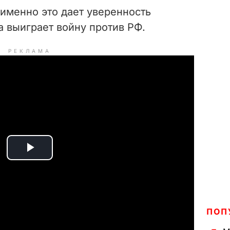
именно это дает уверенность
а выиграет войну против РФ.
РЕКЛАМА
P
l
a
ПОП
y