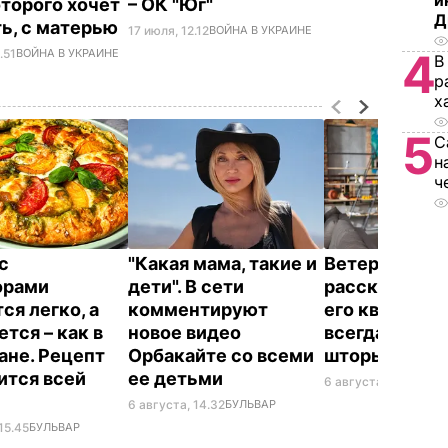
и
оторого хочет
– ОК "Юг"
Д
ь, с матерью
17 июля, 12.12
ВОЙНА В УКРАИНЕ
4
.51
ВОЙНА В УКРАИНЕ
В
р
х
5
С
н
ч
с
"Какая мама, такие и
Ветеран Ром
орами
дети". В сети
рассказал, п
ся легко, а
комментируют
его квартире
тся – как в
новое видео
всегда закр
ане. Рецепт
Орбакайте со всеми
шторы
ится всей
ее детьми
6 августа, 14.25
БУЛ
6 августа, 14.32
БУЛЬВАР
15.45
БУЛЬВАР