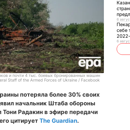
Каза
стран
предл
6 авгус
Пека
себе 
2022
6 авгус
нков и почти 4 тыс. боевых бронированных машин
al Staff of the Armed Forces of Ukraine / Facebook
краины потеряла более 30% своих
аявил начальник Штаба обороны
 Тони Радакин в эфире передачи
 его цитирует
The Guardian
.