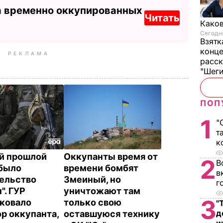
а временно оккупированных
Читать
Каков
Сегодня
Взятк
конце
РЕКЛАМА
расск
"Шег
ПОП
1
"
т
к
ей прошлой
Оккупанты время от
2
В
было
времени бомбят
в
ельство
Змеиный, но
г
". ГУР
уничтожают там
3
ковало
только свою
"
д
ор оккупанта,
оставшуюся технику