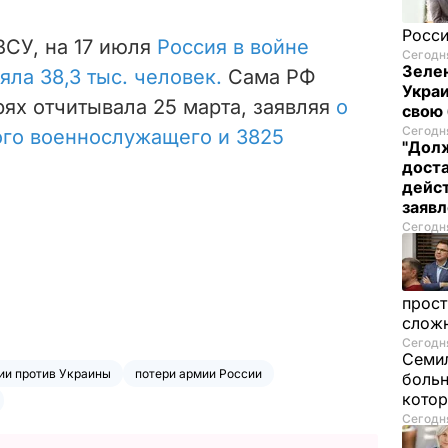
Росси
ВСУ, на 17 июля
Россия в войне
Сегодня
Зелен
ла 38,3 тыс. человек.
Сама РФ
Украи
рях отчитывала 25 марта, заявляя
о
свою 
Сегодня
ого военнослужащего и 3825
"Долж
дост
дейст
заяв
Сегодня
прост
слож
Сегодня
Семил
ии против Украины
потери армии России
больн
котор
Сегодня