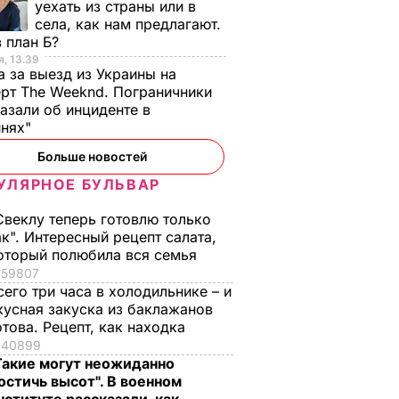
уехать из страны или в
села, как нам предлагают.
 план Б?
, 13.39
а за выезд из Украины на
рт The Weeknd. Пограничники
азали об инциденте в
инях"
Больше новостей
УЛЯРНОЕ БУЛЬВАР
Свеклу теперь готовлю только
ак". Интересный рецепт салата,
оторый полюбила вся семья
59807
сего три часа в холодильнике – и
кусная закуска из баклажанов
отова. Рецепт, как находка
40899
Такие могут неожиданно
остичь высот". В военном