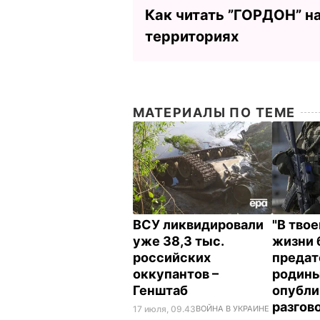
Как читать ”ГОРДОН” н
территориях
МАТЕРИАЛЫ ПО ТЕМЕ
ВСУ ликвидировали
"В тво
уже 38,3 тыс.
жизни 
российских
предат
оккупантов –
родины
Генштаб
опубли
разгов
17 июля, 09.43
ВОЙНА В УКРАИНЕ