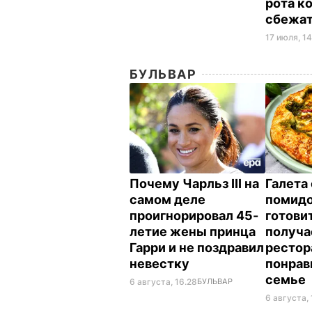
рота к
сбежат
17 июля, 14
БУЛЬВАР
Почему Чарльз III на
Галета 
самом деле
помид
проигнорировал 45-
готовит
летие жены принца
получае
Гарри и не поздравил
рестор
невестку
понрав
семье
6 августа, 16.28
БУЛЬВАР
6 августа, 