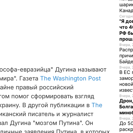
шарик
Кана
Сегодня
"Я до
что 4
РФ б
прош
Вчера, 
Распр
причи
Байде
Вчера, 
лософа-евразийца" Дугина называют
В ЕС 
мира". Газета
The Washington Post
замо
новой
крайне правый российский
изве
гом помог сформировать взгляд
Вчера, 
Дрон,
краину. В другой публикации в
The
Болга
мино
канский писатель и журналист
Вчера, 
ал Дугина "мозгом Путина". Он
До 50
раскр
личные заявления Путина, в которых