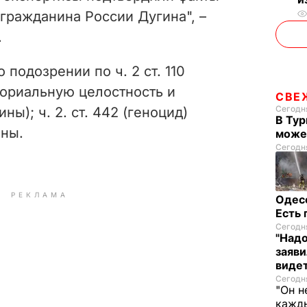
гражданина России Дугина", –
.
подозрении по ч. 2 ст. 110
ториальную целостность и
СВЕ
Сегодня
ы); ч. 2. ст. 442 (геноцид)
В Тур
ины.
може
Сегодня
РЕКЛАМА
Одес
Есть
Сегодня
"Надо
заяви
виде
Сегодня
"Он н
кажды