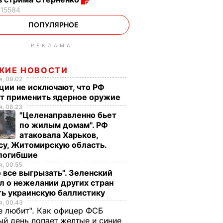
15584
ПОПУЛЯРНОЕ
РЕКЛАМА
ЖИЕ НОВОСТИ
, 09.02
ции не исключают, что РФ
т применить ядерное оружие
, 08.23
"Целенаправленно бьет
по жилым домам". РФ
атаковала Харьков,
су, Житомирскую область.
 погибшие
, 00.55
 все выгрызать". Зеленский
л о нежелании других стран
ть украинскую баллистику
, 00.43
е любит". Как офицер ФСБ
й день лопает желтые и синие