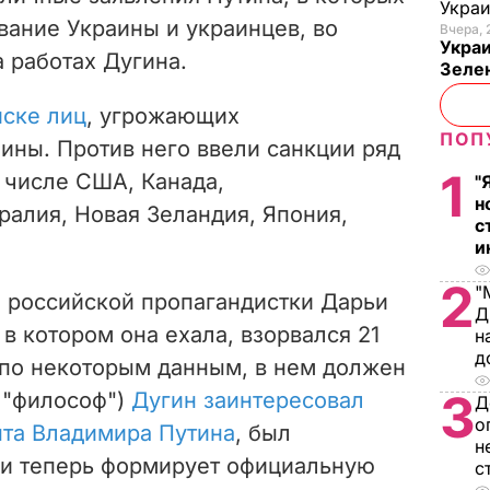
Укра
вание Украины и украинцев, во
Вчера, 
Украи
 работах Дугина.
Зеле
иске лиц
, угрожающих
ПОП
ины. Против него ввели санкции ряд
1
м числе США, Канада,
"
н
ралия, Новая Зеландия, Япония,
с
и
2
"
,
российской пропагандистки Дарьи
Д
в котором она ехала, взорвался 21
н
д
 по некоторым данным, в нем должен
3
 "философ")
Дугин заинтересовал
Д
о
нта Владимира Путина
, был
н
и теперь формирует официальную
с