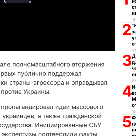
P
н
с
и
l
2
"
a
з
у
y
о
3
V
Д
д
ачале полномасштабного вторжения
ч
i
ервых публично поддержал
е
ки страны-агрессора и оправдывал
d
4
И
 против Украины.
в
e
М
о
пропагандировал идеи массового
o
 украинцев, а также гражданской
5
Ф
д
осударства. Инициированные СБУ
п
 экспертизы подтвердили факты
и