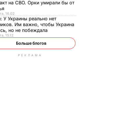
акт на СВО. Орки умирали бы от
тья
та, 16.02
н:
У Украины реально нет
иков. Им важно, чтобы Украина
сь, но не побеждала
а, 15.12
Больше блогов
РЕКЛАМА