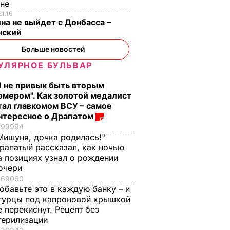
ине
21.16
на не выйдет с Донбасса –
нский
Больше новостей
УЛЯРНОЕ БУЛЬВАР
Я не привык быть вторым
омером". Как золотой медалист
тал главкомом ВСУ – самое
нтересное о Драпатом
99994
Мишуня, дочка родилась!"
рапатый рассказал, как ночью
а позициях узнал о рождении
очери
69060
обавьте это в каждую банку – и
гурцы под капроновой крышкой
е перекиснут. Рецепт без
терилизации