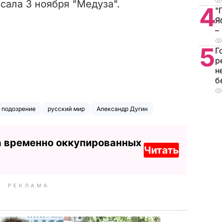
сала 3 ноября "Медуза".
4
"
Я
–
5
Г
р
н
б
подозрение
русский мир
Александр Дугин
а временно оккупированных
Читать
РЕКЛАМА