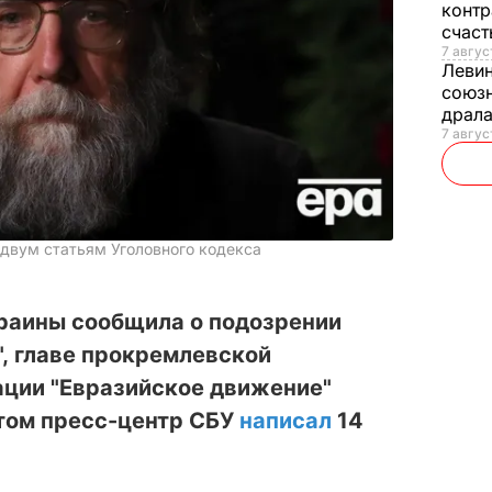
контр
счас
7 авгус
Леви
союзн
драла
7 август
 двум статьям Уголовного кодекса
раины сообщила о подозрении
", главе прокремлевской
ции "Евразийское движение"
этом пресс-центр СБУ
написал
14