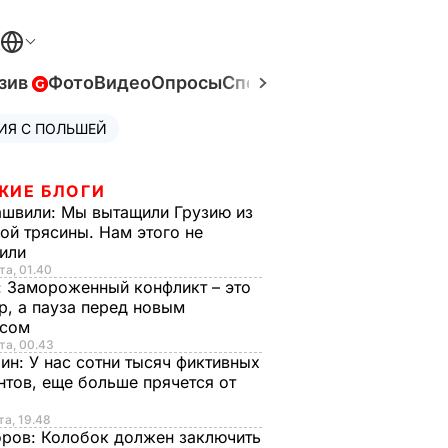
зив
Фото
Видео
Опросы
Спецпроекты
Война в Ук
ИЯ С ПОЛЬШЕЙ
ЖИЕ БЛОГИ
ашвили:
Мы вытащили Грузию из
ой трясины. Нам этого не
тили
та, 01.40
:
Замороженный конфликт – это
р, а пауза перед новым
исом
та, 00.43
рин:
У нас сотни тысяч фиктивных
нтов, еще больше прячется от
та, 19.48
оров:
Колобок должен заключить