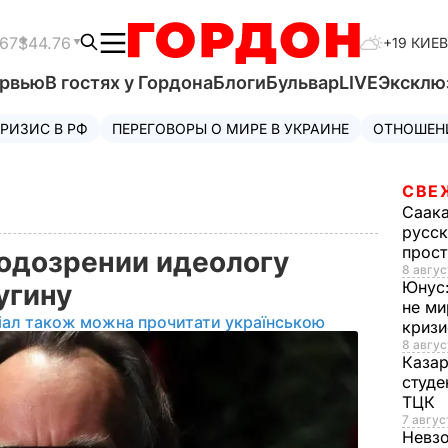
.67
$44.76
+19 КИЕВ
ервью
В гостях у Гордона
Блоги
Бульвар
LIVE
Эксклю
РИЗИС В РФ
ПЕРЕГОВОРЫ О МИРЕ В УКРАИНЕ
ОТНОШЕН
СВЕ
Саак
русск
прос
одозрении идеологу
8 авгус
Юнус
Дугину
не ми
іал також можна прочитати українською
криз
8 авгус
Каза
студе
ТЦК
7 авгус
Невз