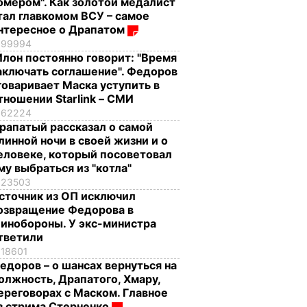
омером". Как золотой медалист
тал главкомом ВСУ – самое
нтересное о Драпатом
99994
Илон постоянно говорит: "Время
аключать соглашение". Федоров
говаривает Маска уступить в
тношении Starlink – СМИ
62224
рапатый рассказал о самой
линной ночи в своей жизни и о
еловеке, который посоветовал
му выбраться из "котла"
23503
сточник из ОП исключил
озвращение Федорова в
инобороны. У экс-министра
тветили
18601
едоров – о шансах вернуться на
олжность, Драпатого, Хмару,
ереговорах с Маском. Главное
з стрима Стерненко