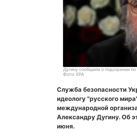
Дугину сообщили о подозрении по
Фото: EPA
Служба безопасности Ук
идеологу "русского мира
международной организа
Александру Дугину. Об 
июня.