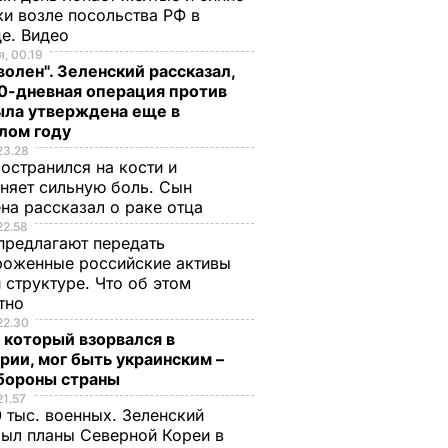
и возле посольства РФ в
де. Видео
, 00.19
волен". Зеленский рассказал,
0-дневная операция против
ыла утверждена еще в
лом году
23.28
остранился на кости и
няет сильную боль. Сын
на рассказал о раке отца
22.58
предлагают передать
роженные российские активы
 структуре. Что об этом
стно
22.30
 который взорвался в
рии, мог быть украинским –
бороны страны
21.57
 тыс. военных. Зеленский
ыл планы Северной Кореи в