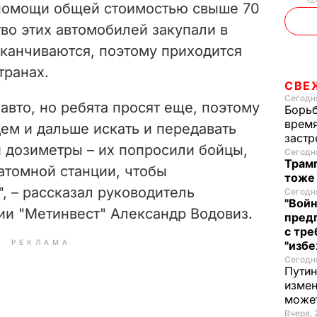
i
 помощи общей стоимостью свыше 70
во этих автомобилей закупали в
d
аканчиваются, поэтому приходится
e
транах.
СВЕ
o
Сегодня
авто, но ребята просят еще, поэтому
Борьб
время
дем и дальше искать и передавать
застр
и дозиметры – их попросили бойцы,
Сегодня
Трамп
атомной станции, чтобы
тоже
, – рассказал руководитель
Сегодня
"Войн
ии "Метинвест" Александр Водовиз.
пред
с тре
РЕКЛАМА
"избе
Сегодня
Путин
измен
може
Вчера, 