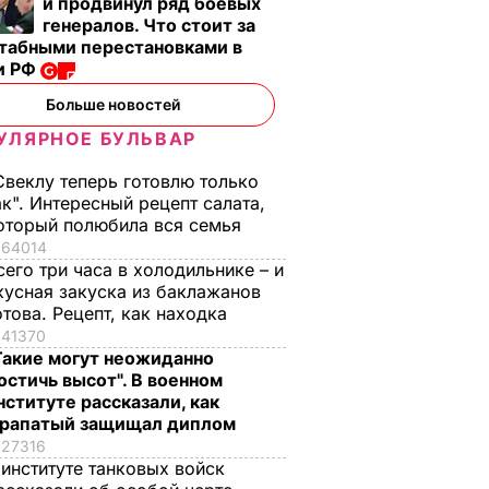
и продвинул ряд боевых
генералов. Что стоит за
табными перестановками в
и РФ
Больше новостей
УЛЯРНОЕ БУЛЬВАР
Свеклу теперь готовлю только
ак". Интересный рецепт салата,
оторый полюбила вся семья
64014
сего три часа в холодильнике – и
кусная закуска из баклажанов
отова. Рецепт, как находка
41370
Такие могут неожиданно
остичь высот". В военном
нституте рассказали, как
рапатый защищал диплом
27316
 институте танковых войск