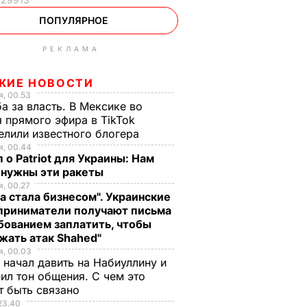
ПОПУЛЯРНОЕ
РЕКЛАМА
ЖИЕ НОВОСТИ
, 00.53
а за власть. В Мексике во
 прямого эфира в TikTok
елили известного блогера
, 00.44
 о Patriot для Украины: Нам
 нужны эти ракеты
, 00.27
а стала бизнесом". Украинские
приниматели получают письма
бованием заплатить, чтобы
жать атак Shahed"
, 00.03
 начал давить на Набиуллину и
ил тон общения. С чем это
т быть связано
23.40