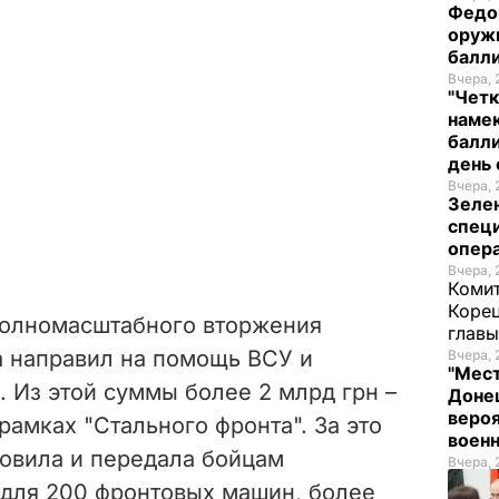
Федо
оруж
балл
Вчера, 
"Четк
намек
балли
день 
Вчера, 
Зеле
спец
опера
Вчера, 
Комит
Корец
полномасштабного вторжения
глав
а направил на помощь ВСУ и
Вчера, 
"Мест
. Из этой суммы более 2 млрд грн –
Донец
вероя
рамках "Стального фронта". За это
воен
овила и передала бойцам
Вчера, 
для 200 фронтовых машин, более