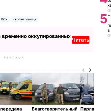
р
х
5
Н
ВСУ
скорая помощь
П
п
в
а временно оккупированных
Читать
РЕКЛАМА
 передала
Благотворительный
Парламент Л