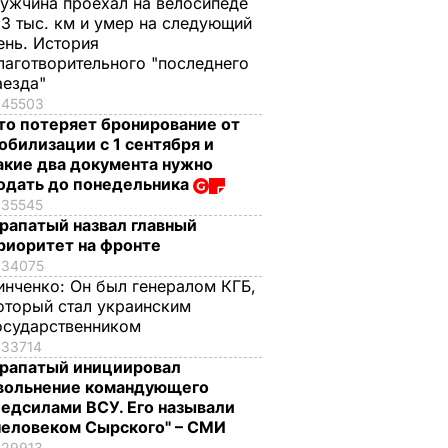
ужчина проехал на велосипеде
,3 тыс. км и умер на следующий
ень. История
лаготворительного "последнего
аезда"
45503
то потеряет бронирование от
обилизации с 1 сентября и
акие два документа нужно
одать до понедельника
35545
рапатый назвал главный
риоритет на фронте
34075
инченко:
Он был генералом КГБ,
оторый стал украинским
осударственником
33714
рапатый инициировал
вольнение командующего
едсилами ВСУ. Его называли
человеком Сырского" – СМИ
29913