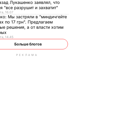
азад Лукашенко заявлял, что
я "все разрушит и захватит"
та, 16.07
нко:
Мы застряли в "миндичгейте
ах по 17 грн". Предлагаем
ые решения, а от власти хотим
ных
та, 14.45
Больше блогов
РЕКЛАМА