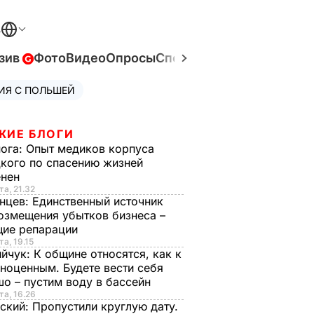
В
зив
Фото
Видео
Опросы
Спецпроекты
Война в Ук
ИЯ С ПОЛЬШЕЙ
ЖИЕ БЛОГИ
нога:
Опыт медиков корпуса
кого по спасению жизней
енен
та, 21.32
нцев:
Единственный источник
озмещения убытков бизнеса –
щие репарации
та, 19.15
ийчук:
К общине относятся, как к
ноценным. Будете вести себя
о – пустим воду в бассейн
та, 16.26
ский:
Пропустили круглую дату.