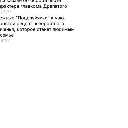
ассказали об особой черте
арактера главкома Драпатого
25177
ежные "Поцелуйчики" к чаю.
ростой рецепт невероятного
еченья, которое станет любимым
 семье
18611
атвии
Литва обязала авто с
Финляндия вводит