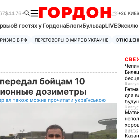
67
$44.76
+26 КИЕ
ервью
В гостях у Гордона
Блоги
Бульвар
LIVE
Эксклю
РИЗИС В РФ
ПЕРЕГОВОРЫ О МИРЕ В УКРАИНЕ
ОТНОШЕН
СВЕ
Чепи
Билец
бесц
 передал бойцам 10
6 авгус
Гетма
ационные дозиметры
для в
еріал також можна прочитати українською
буду
6 авгус
Матв
непол
хорош
6 авгус
Казан