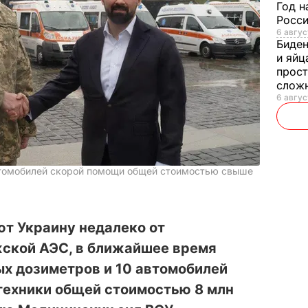
Год н
Росси
6 авгус
Биде
и яйц
прост
слож
6 авгус
втомобилей скорой помощи общей стоимостью свыше
т Украину недалеко от
ской АЭС, в ближайшее время
ых дозиметров и 10 автомобилей
техники общей стоимостью 8 млн