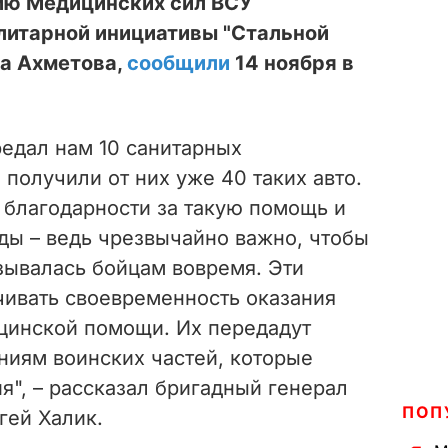
ию Медицинских сил ВСУ
литарной инициативы "Стальной
та Ахметова,
сообщили
14 ноября в
редал нам 10 санитарных
 получили от них уже 40 таких авто.
 благодарности за такую помощь и
ы – ведь чрезвычайно важно, чтобы
ывалась бойцам вовремя. Эти
чивать своевременность оказания
цинской помощи. Их передадут
иям воинских частей, которые
", – рассказал бригадный генерал
ПОП
гей Халик.