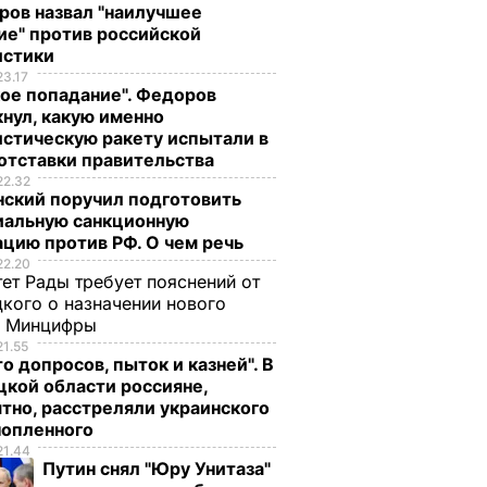
ров назвал "наилучшее
ие" против российской
истики
23.17
ое попадание". Федоров
нул, какую именно
стическую ракету испытали в
отставки правительства
22.32
нский поручил подготовить
иальную санкционную
цию против РФ. О чем речь
22.20
ет Рады требует пояснений от
кого о назначении нового
ы Минцифры
21.55
о допросов, пыток и казней". В
кой области россияне,
тно, расстреляли украинского
нопленного
21.44
Путин снял "Юру Унитаза"