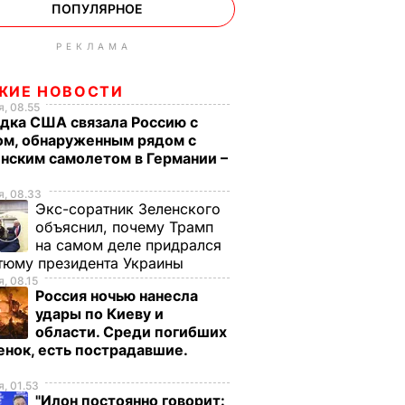
ПОПУЛЯРНОЕ
РЕКЛАМА
ЖИЕ НОВОСТИ
, 08.55
дка США связала Россию с
ом, обнаруженным рядом с
нским самолетом в Германии –
, 08.33
Экс-соратник Зеленского
объяснил, почему Трамп
на самом деле придрался
тюму президента Украины
, 08.15
Россия ночью нанесла
удары по Киеву и
области. Среди погибших
енок, есть пострадавшие.
о
, 01.53
"Илон постоянно говорит: