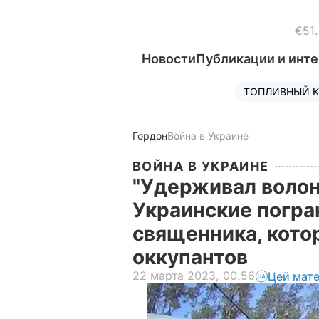
€51
Новости
Публикации и инт
ТОПЛИВНЫЙ К
Гордон
Война в Украине
ВОЙНА В УКРАИНЕ
"Удерживал волон
Украинские погра
священника, кото
оккупантов
22 марта 2023, 00.56
Цей мате