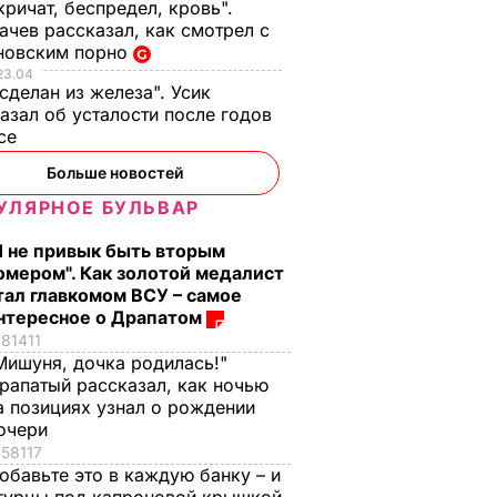
кричат, беспредел, кровь".
чев рассказал, как смотрел с
новским порно
23.04
 сделан из железа". Усик
азал об усталости после годов
ксе
Больше новостей
УЛЯРНОЕ БУЛЬВАР
Я не привык быть вторым
омером". Как золотой медалист
тал главкомом ВСУ – самое
нтересное о Драпатом
81411
Мишуня, дочка родилась!"
рапатый рассказал, как ночью
а позициях узнал о рождении
очери
58117
обавьте это в каждую банку – и