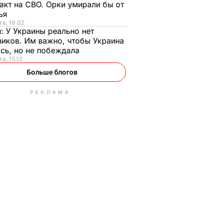
акт на СВО. Орки умирали бы от
тья
та, 16.02
н:
У Украины реально нет
иков. Им важно, чтобы Украина
сь, но не побеждала
а, 15.12
Больше блогов
РЕКЛАМА