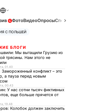
зив
Фото
Видео
Опросы
Спецпроекты
Война в Ук
ИЯ С ПОЛЬШЕЙ
ЖИЕ БЛОГИ
ашвили:
Мы вытащили Грузию из
ой трясины. Нам этого не
тили
та, 01.40
:
Замороженный конфликт – это
р, а пауза перед новым
исом
та, 00.43
рин:
У нас сотни тысяч фиктивных
нтов, еще больше прячется от
та, 19.48
оров:
Колобок должен заключить