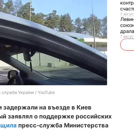
контр
счас
7 авгус
Леви
союзн
драла
7 август
служба України / YouTube
 задержали на въезде в Киев
ый заявлял о поддержке российских
бщила
пресс-служба Министерства