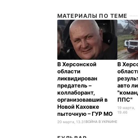
МАТЕРИАЛЫ ПО ТЕМЕ
В Херсонской
В Херс
области
област
ликвидирован
резуль
предатель –
авто л
коллаборант,
"коман
организовавший в
ППС"
Новой Каховке
19 марта,
19.46
пыточную – ГУР МО
20 марта, 13.31
ВОЙНА В УКРАИНЕ