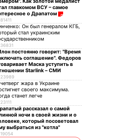
омером". Как золотой медалист
тал главкомом ВСУ – самое
нтересное о Драпатом
81411
инченко:
Он был генералом КГБ,
оторый стал украинским
осударственником
36831
Илон постоянно говорит: "Время
аключать соглашение". Федоров
говаривает Маска уступить в
тношении Starlink – СМИ
23989
 четверг жара в Украине
остигнет своего максимума.
огда станет легче
23111
рапатый рассказал о самой
линной ночи в своей жизни и о
еловеке, который посоветовал
му выбраться из "котла"
19054