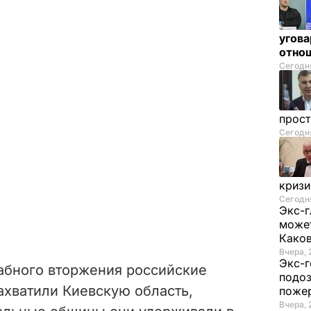
угова
отнош
Сегодня
прос
Сегодня
криз
Сегодня
Экс-г
может
Како
Вчера, 
Экс-г
абного вторжения российские
подоз
ахватили Киевскую область,
поже
Вчера, 