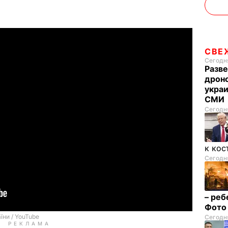
СВЕ
Сегодня
Разве
дрон
украи
СМИ
Сегодня
к кос
Сегодня
– реб
Фот
Сегодня
РЕКЛАМА