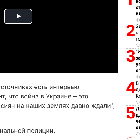
н
с
и
P
2
З
к
l
г
a
3
"
з
y
у
о
V
4
В
источниках есть интервью
д
i
т, что война в Украине – это
К
оссиян на наших землях давно ждали",
d
5
Д
д
e
ч
е
нальной полиции.
o