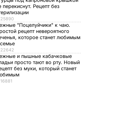
гурцы под капроновой крышкой
е перекиснут. Рецепт без
терилизации
25890
ежные "Поцелуйчики" к чаю.
ростой рецепт невероятного
еченья, которое станет любимым
 семье
22642
ежные и пышные кабачковые
ладьи просто тают во рту. Новый
ецепт без муки, который станет
юбимым
16881