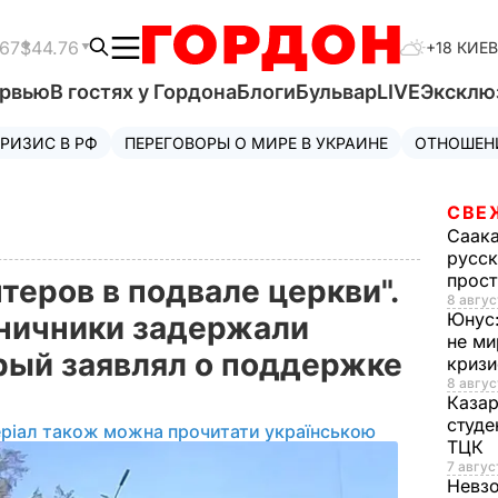
.67
$44.76
+18 КИЕВ
ервью
В гостях у Гордона
Блоги
Бульвар
LIVE
Эксклю
РИЗИС В РФ
ПЕРЕГОВОРЫ О МИРЕ В УКРАИНЕ
ОТНОШЕН
СВЕ
Саак
русск
прос
теров в подвале церкви".
8 авгус
Юнус
ничники задержали
не ми
рый заявлял о поддержке
криз
8 авгус
Каза
студе
ріал також можна прочитати українською
ТЦК
7 авгус
Невз