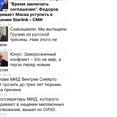
"Время заключать
соглашение". Федоров
ривает Маска уступить в
ении Starlink – СМИ
, 01.40
Саакашвили:
Мы вытащили
Грузию из русской
трясины. Нам этого не
тили
, 00.43
Юнус:
Замороженный
конфликт – это не мир, а
пауза перед новым
исом
, 00.31
лаве МИД Венгрии Сийярто
 грозить до трех лет тюрьмы.
ва причина
23.53
оссекретарь МИД, которого
ревают в хищении миллионных
ртвований, вышел из СИЗО
23.17