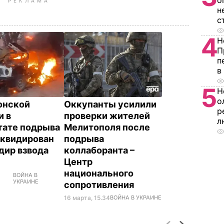
о
РЕКЛАМА
н
с
4
Н
П
п
в
5
Н
о
онской
Оккупанты усилили
р
и в
проверки жителей
л
тате подрыва
Мелитополя после
иквидирован
подрыва
дир взвода
коллаборанта –
Центр
национального
ВОЙНА В
УКРАИНЕ
сопротивления
16 марта, 15.34
ВОЙНА В УКРАИНЕ