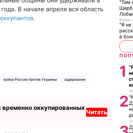
альные общины они удерживали в
"Там 
Щерба
года. В начале апреля вся область
Лоба
 оккупантов
.
Вчера, 
"Я не
расск
в бо
ПОП
1
"
н
с
война России против Украины
задержание
и
2
"
Д
а временно оккупированных
н
Читать
д
3
Д