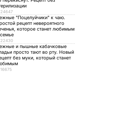
е перекиснут. Рецепт без
терилизации
24647
ежные "Поцелуйчики" к чаю.
ростой рецепт невероятного
еченья, которое станет любимым
 семье
22430
ежные и пышные кабачковые
ладьи просто тают во рту. Новый
ецепт без муки, который станет
юбимым
16675