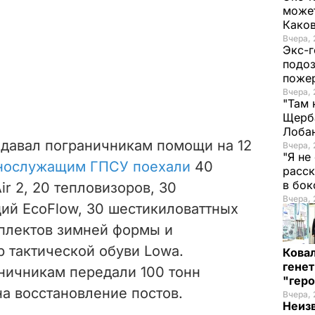
может
Како
Вчера, 
Экс-г
подоз
поже
Вчера, 
"Там 
Щерба
Лоба
едавал пограничникам помощи на 12
Вчера, 
"Я не
нослужащим ГПСУ поехали
40
расск
в бо
ir 2, 20 тепловизоров, 30
Вчера, 
ий EcoFlow, 30 шестикиловаттных
мплектов зимней формы и
 тактической обуви Lowa.
Кова
генет
ничникам передали 100 тонн
"гер
а восстановление постов.
Вчера, 
Неиз