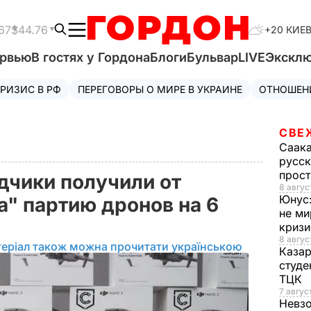
67
$44.76
+20 КИЕ
ервью
В гостях у Гордона
Блоги
Бульвар
LIVE
Экскл
РИЗИС В РФ
ПЕРЕГОВОРЫ О МИРЕ В УКРАИНЕ
ОТНОШЕН
СВЕ
Саак
русск
прос
дчики получили от
8 авгус
Юнус
а" партию дронов на 6
не ми
криз
8 авгус
еріал також можна прочитати українською
Каза
студе
ТЦК
7 авгус
Невз