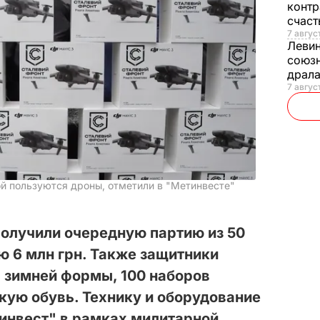
контр
счас
7 авгус
Леви
союзн
драла
7 август
й пользуются дроны, отметили в "Метинвесте"
получили очередную партию из 50
 6 млн грн. Также защитники
 зимней формы, 100 наборов
кую обувь. Технику и оборудование
инвест" в рамках милитарной