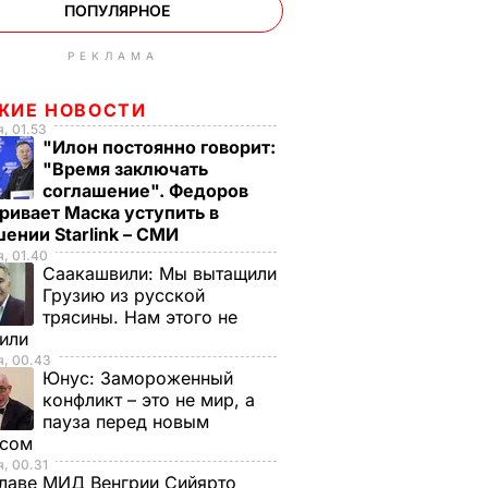
ПОПУЛЯРНОЕ
РЕКЛАМА
ЖИЕ НОВОСТИ
, 01.53
"Илон постоянно говорит:
"Время заключать
соглашение". Федоров
ривает Маска уступить в
ении Starlink – СМИ
, 01.40
Саакашвили:
Мы вытащили
Грузию из русской
трясины. Нам этого не
тили
я, 00.43
Юнус:
Замороженный
конфликт – это не мир, а
пауза перед новым
исом
, 00.31
лаве МИД Венгрии Сийярто