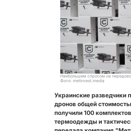
Наибольшим спросом на передово
Фото: metinvest.media
Украинские разведчики 
дронов общей стоимостью
получили 100 комплектов
термоодежды и тактичес
передала компания "Мет