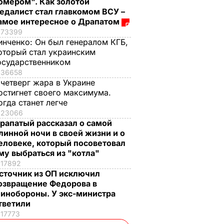
омером". Как золотой
едалист стал главкомом ВСУ –
амое интересное о Драпатом
73399
инченко:
Он был генералом КГБ,
оторый стал украинским
осударственником
36658
 четверг жара в Украине
остигнет своего максимума.
огда станет легче
23066
рапатый рассказал о самой
линной ночи в своей жизни и о
еловеке, который посоветовал
му выбраться из "котла"
17892
сточник из ОП исключил
озвращение Федорова в
инобороны. У экс-министра
тветили
17773