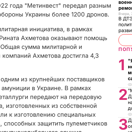
военн
022 года "Метинвест" передал разным
ремон
обороны Украины более 1200 дронов.
Вчера, 
В ДТЭ
полит
литарная инициатива, в рамках
разви
 Рината Ахметова оказывают помощь
 Общая сумма милитарной и
ПОП
 компаний Ахметова достигла 4,3
1
"
н
м
с
 одним из крупнейших поставщиков
 амуниции в Украине. В рамках
2
"
металлурги передают на передовую
Д
н
в, изготовленных из собственной
д
или к изготовлению специальных
3
Д
, способных защитить пулеметчиков
о