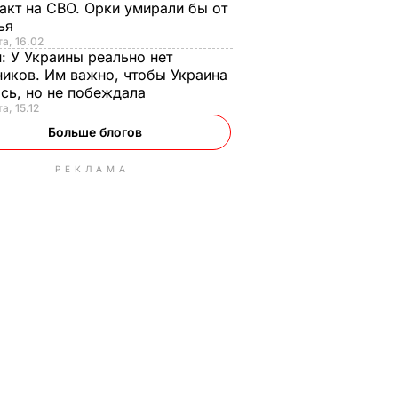
акт на СВО. Орки умирали бы от
тья
та, 16.02
н:
У Украины реально нет
иков. Им важно, чтобы Украина
сь, но не побеждала
а, 15.12
Больше блогов
РЕКЛАМА