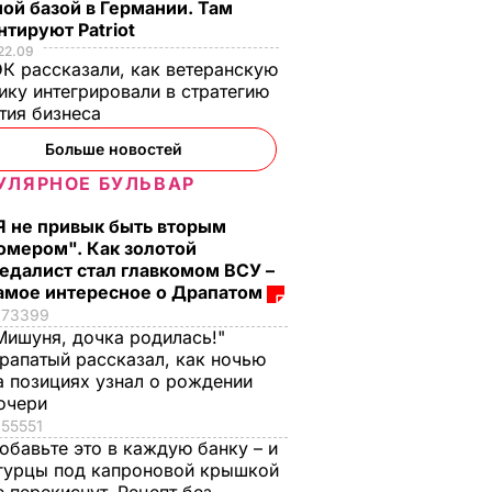
ой базой в Германии. Там
тируют Patriot
22.09
К рассказали, как ветеранскую
ику интегрировали в стратегию
тия бизнеса
Больше новостей
УЛЯРНОЕ БУЛЬВАР
Я не привык быть вторым
омером". Как золотой
едалист стал главкомом ВСУ –
амое интересное о Драпатом
73399
Мишуня, дочка родилась!"
рапатый рассказал, как ночью
а позициях узнал о рождении
очери
55551
обавьте это в каждую банку – и
гурцы под капроновой крышкой