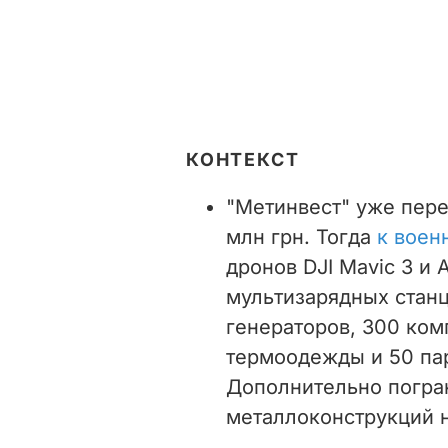
КОНТЕКСТ
"Метинвест" уже пер
млн грн. Тогда
к воен
дронов DJI Mavic 3 и A
мультизарядных станц
генераторов, 300 ко
термоодежды и 50 пар
Дополнительно погра
металлоконструкций н