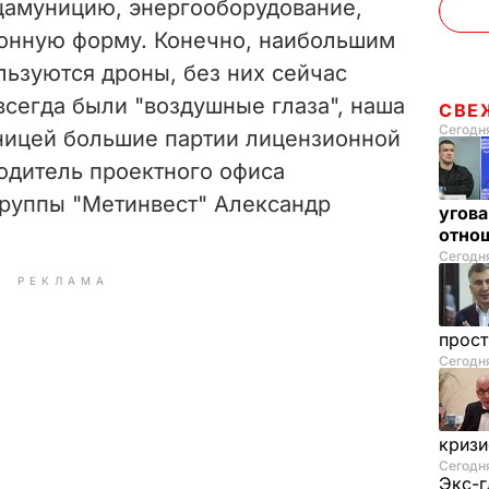
ецамуницию, энергооборудование,
зонную форму. Конечно, наибольшим
d
льзуются дроны, без них сейчас
e
всегда были "воздушные глаза", наша
СВЕ
Сегодня
аницей большие партии лицензионной
o
водитель проектного офиса
группы "Метинвест" Александр
угова
отнош
Сегодня
РЕКЛАМА
прос
Сегодн
криз
Сегодня
Экс-г