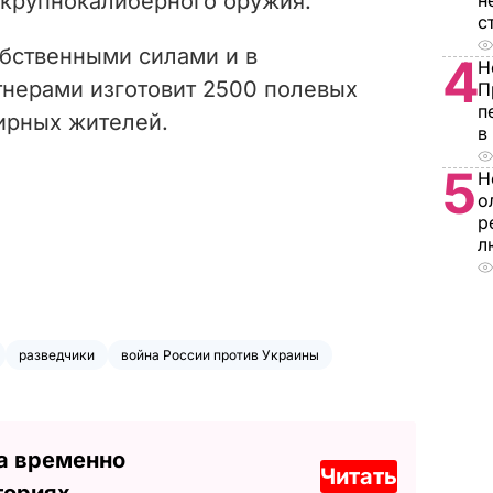
 крупнокалиберного оружия.
н
с
обственными силами и в
4
Н
тнерами изготовит 2500 полевых
П
п
ирных жителей.
в
5
Н
о
р
л
разведчики
война России против Украины
а временно
Читать
ториях