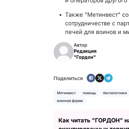
и операторов другого
Также "Метинвест" с
сотрудничестве с пар
печей для воинов и м
Автор
Редакция
"Гордон"
Поделиться
Метинвест
помощь
беспилотники
военная форма
Как читать ”ГОРДОН” н
оккупированных терри