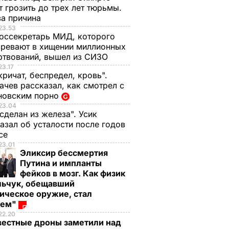
 грозить до трех лет тюрьмы.
ва причина
23.53
оссекретарь МИД, которого
ревают в хищении миллионных
ртвований, вышел из СИЗО
23.17
кричат, беспредел, кровь".
чев рассказал, как смотрел с
новским порно
23.04
 сделан из железа". Усик
азал об усталости после годов
ксе
23.01
Эликсир бессмертия
Путина и импланты
фейков в мозг. Как физик
льчук, обещавший
ическое оружие, стал
оем"
22.20
вестные дроны заметили над