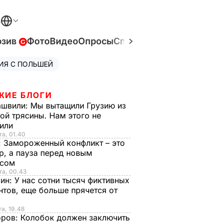
В
юзив
Фото
Видео
Опросы
Спецпроекты
Война в У
ИЯ С ПОЛЬШЕЙ
ЖИЕ БЛОГИ
ашвили:
Мы вытащили Грузию из
ой трясины. Нам этого не
тили
та, 01.40
:
Замороженный конфликт – это
р, а пауза перед новым
исом
та, 00.43
рин:
У нас сотни тысяч фиктивных
нтов, еще больше прячется от
та, 19.48
оров:
Колобок должен заключить