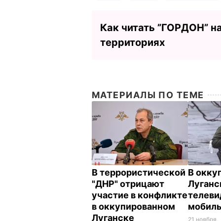
Как читать ”ГОРДОН” н
территориях
МАТЕРИАЛЫ ПО ТЕМЕ
В террористической
В окку
"ДНР" отрицают
Луганс
участие в конфликте
телеви
в оккупированном
мобиль
Луганске
21 ноября,