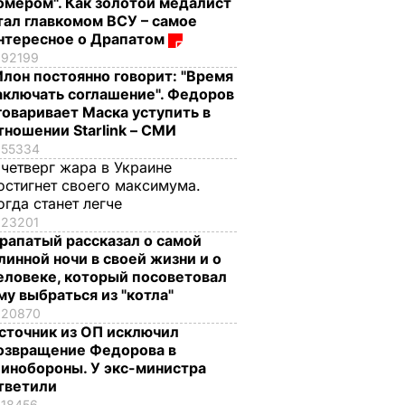
омером". Как золотой медалист
тал главкомом ВСУ – самое
нтересное о Драпатом
92199
Илон постоянно говорит: "Время
аключать соглашение". Федоров
говаривает Маска уступить в
тношении Starlink – СМИ
55334
 четверг жара в Украине
остигнет своего максимума.
огда станет легче
23201
рапатый рассказал о самой
линной ночи в своей жизни и о
еловеке, который посоветовал
му выбраться из "котла"
20870
сточник из ОП исключил
озвращение Федорова в
инобороны. У экс-министра
тветили
18456