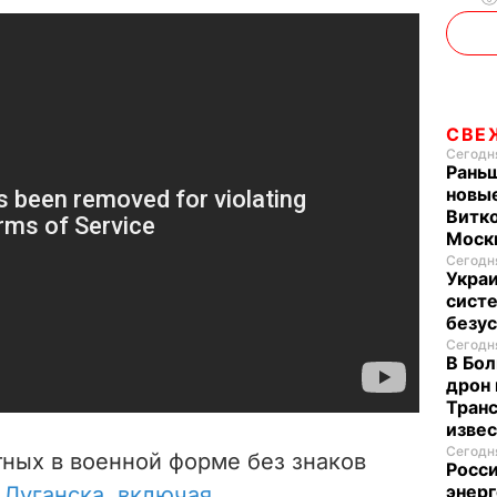
СВЕ
Сегодня
Раньш
новые
Витко
Моск
Сегодня
Укра
систе
безу
Сегодня
В Бол
дрон 
Транс
изве
Сегодня
тных в военной форме без знаков
Росси
энерг
 Луганска, включая