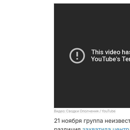
21 ноября группа неизвес
различия
захватила центр