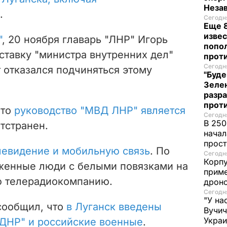
Неза
.
Сегодня
Еще 8
извес
"
, 20 ноября главарь "ЛНР" Игорь
попо
ставку "министра внутренних дел"
прот
Сегодня
т отказался подчиняться этому
"Буде
Зеле
разр
прот
что
руководство "МВД ЛНР" является
Сегодня
В 250
отстранен.
начал
прост
левидение и мобильную связь
. По
Сегодня
Корпу
женные люди с белыми повязками на
приме
ю телерадиокомпанию.
дроно
Сегодня
"У на
сообщил, что
в Луганск введены
Вучи
Украи
ДНР" и российские военные
.