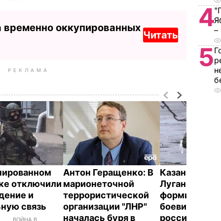
4
"
Я
а временно оккупированных
–
Читать
5
Г
р
н
РЕКЛАМА
б
пированном
Антон Геращенко: В
Казанский: В
ке отключили
марионеточной
Луганск вве
дение и
террористической
формировани
ную связь
организации "ЛНР"
боевиков "ДН
началась буря в
российские
ВОЙНА В