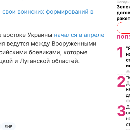
Сегодня
Зеле
е свои воинских формирований в
догов
ракет
а востоке Украины
начался в апреле
ПОП
вия ведутся между Вооруженными
1
"
сийскими боевиками, которые
н
с
цкой и Луганской областей.
и
2
"
Д
н
д
3
Д
о
н
с
ЛНР