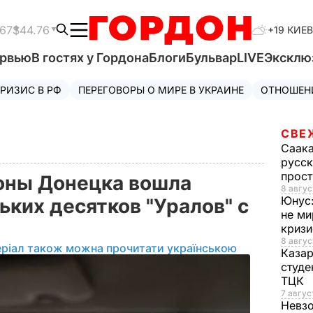
.67
$44.76
+19 КИЕВ
ервью
В гостях у Гордона
Блоги
Бульвар
LIVE
Эксклю
РИЗИС В РФ
ПЕРЕГОВОРЫ О МИРЕ В УКРАИНЕ
ОТНОШЕН
СВЕ
Саак
русск
прос
роны Донецка вошла
8 авгус
Юнус
ьких десятков "Уралов" с
не ми
криз
8 авгус
еріал також можна прочитати українською
Каза
студе
ТЦК
7 авгус
Невз