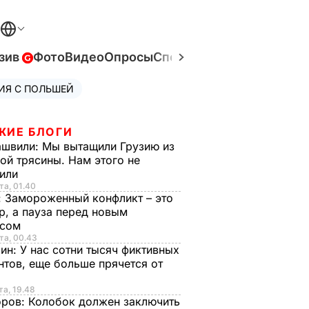
зив
Фото
Видео
Опросы
Спецпроекты
Война в Ук
ИЯ С ПОЛЬШЕЙ
ЖИЕ БЛОГИ
ашвили:
Мы вытащили Грузию из
ой трясины. Нам этого не
тили
та, 01.40
:
Замороженный конфликт – это
р, а пауза перед новым
исом
та, 00.43
рин:
У нас сотни тысяч фиктивных
нтов, еще больше прячется от
та, 19.48
оров:
Колобок должен заключить