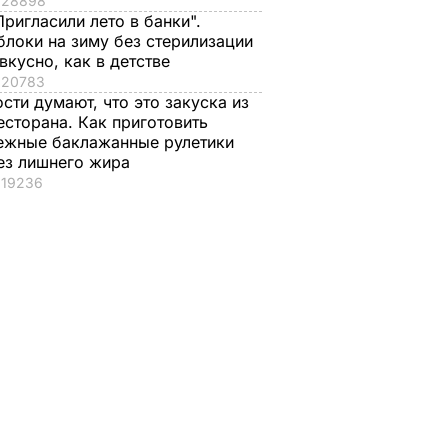
28898
Пригласили лето в банки".
блоки на зиму без стерилизации
 вкусно, как в детстве
20783
ости думают, что это закуска из
есторана. Как приготовить
ежные баклажанные рулетики
ез лишнего жира
19236
Плотницкий назвал
дены
руководство "МВД
я
ЛНР" нелегитимным
Р" и
и подтвердил
отстранение