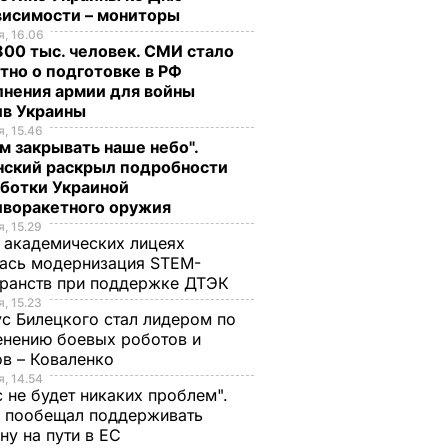
висимости – мониторы
, 16.06
00 тыс. человек. СМИ стало
тно о подготовке в РФ
лнения армии для войны
ив Украины
, 15.46
м закрывать наше небо".
нский раскрыл подробности
аботки Украиной
иворакетного оружия
, 15.29
 академических лицеях
ась модернизация STEM-
ранств при поддержке ДТЭК​
, 15.23
с Билецкого стал лидером по
нению боевых роботов и
в – Коваленко
, 14.54
с не будет никаких проблем".
ч пообещал поддерживать
ну на пути в ЕС