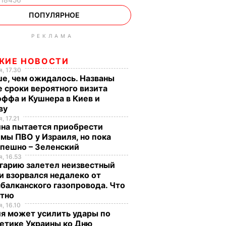
ПОПУЛЯРНОЕ
РЕКЛАМА
ЖИЕ НОВОСТИ
, 17.30
е, чем ожидалось. Названы
 сроки вероятного визита
ффа и Кушнера в Киев и
ву
, 17.21
ина пытается приобрести
мы ПВО у Израиля, но пока
спешно – Зеленский
, 16.53
гарию залетел неизвестный
и взорвался недалеко от
балканского газопровода. Что
стно
, 16.10
я может усилить удары по
етике Украины ко Дню