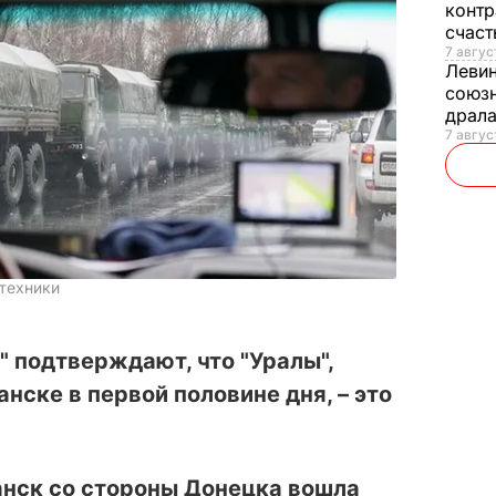
контр
счас
7 авгус
Леви
союзн
драла
7 август
 техники
" подтверждают, что "Уралы",
нске в первой половине дня, – это
анск со стороны Донецка вошла