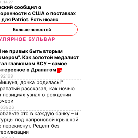
, 14.27
нский сообщил о
оренности с США о поставках
 для Patriot. Есть нюанс
Больше новостей
УЛЯРНОЕ БУЛЬВАР
Я не привык быть вторым
омером". Как золотой медалист
тал главкомом ВСУ – самое
нтересное о Драпатом
92199
Мишуня, дочка родилась!"
рапатый рассказал, как ночью
а позициях узнал о рождении
очери
63926
обавьте это в каждую банку – и
гурцы под капроновой крышкой
е перекиснут. Рецепт без
терилизации