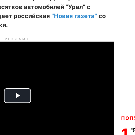
есятков автомобилей "Урал" с
щает российская
"Новая газета"
со
ки.
РЕКЛАМА
P
l
ПОП
a
1
"