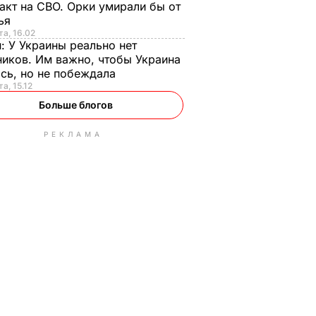
акт на СВО. Орки умирали бы от
тья
та, 16.02
н:
У Украины реально нет
иков. Им важно, чтобы Украина
сь, но не побеждала
а, 15.12
Больше блогов
РЕКЛАМА