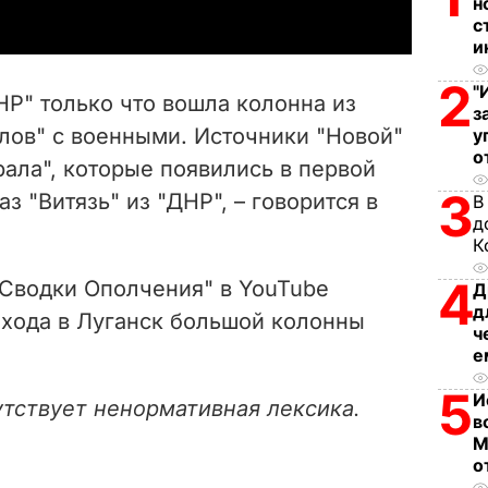
н
y
с
и
V
2
"
НР" только что вошла колонна из
з
i
лов" с военными. Источники "Новой"
у
о
рала", которые появились в первой
d
3
аз "Витязь" из "ДНР", – говорится в
В
e
д
К
o
4
"Сводки Ополчения" в YouTube
Д
д
хода в Луганск большой колонны
ч
е
5
И
утствует ненормативная лексика.
в
М
о