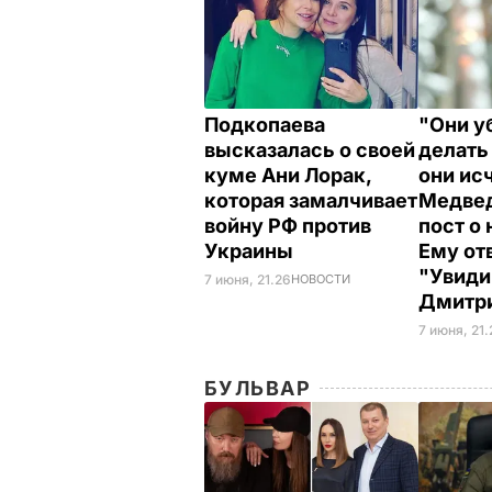
Подкопаева
"Они у
высказалась о своей
делать
куме Ани Лорак,
они ис
которая замалчивает
Медвед
войну РФ против
пост о 
Украины
Ему от
"Увиди
7 июня, 21.26
НОВОСТИ
Дмитр
7 июня, 21
БУЛЬВАР