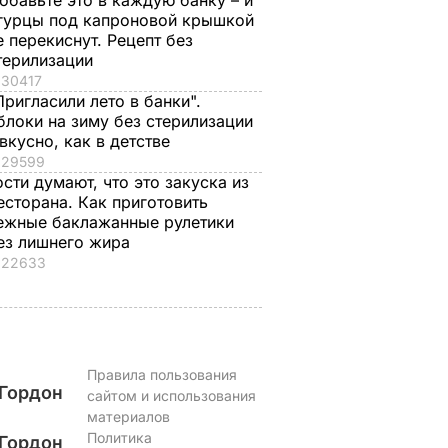
обавьте это в каждую банку – и
гурцы под капроновой крышкой
е перекиснут. Рецепт без
терилизации
яленые
"Что смотрите?
Распространился н
30417
пицце,
Пишите рецепт!"
кости и причиняет
Пригласили лето в банки".
одарок.
Знаменитые
сильную боль. Сын
блоки на зиму без стерилизации
рая в
херсонские
Байдена рассказал 
 вкусно, как в детстве
е
помидоры, которые
раке отца
29599
можно есть уже на
ости думают, что это закуска из
8 августа, 23.28
МИР
второй день
есторана. Как приготовить
ЬВАР
ежные баклажанные рулетики
8 августа, 23.56
БУЛЬВАР
ез лишнего жира
22633
Правила пользования
Гордон
сайтом и использования
материалов
Политика
Гордон