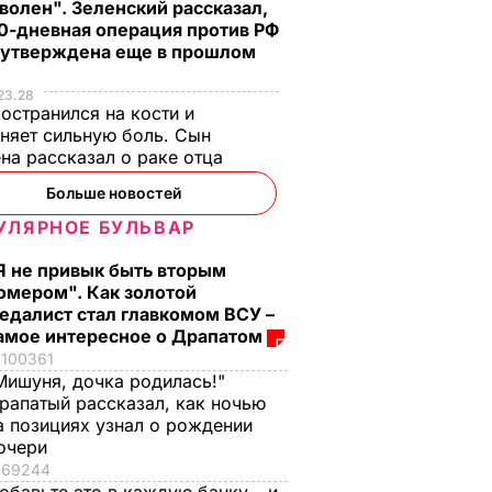
волен". Зеленский рассказал,
0-дневная операция против РФ
 утверждена еще в прошлом
23.28
остранился на кости и
няет сильную боль. Сын
на рассказал о раке отца
Больше новостей
УЛЯРНОЕ БУЛЬВАР
Я не привык быть вторым
омером". Как золотой
едалист стал главкомом ВСУ –
амое интересное о Драпатом
100361
Мишуня, дочка родилась!"
рапатый рассказал, как ночью
а позициях узнал о рождении
очери
69244