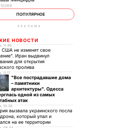
15369
ПОПУЛЯРНОЕ
РЕКЛАМА
ЖИЕ НОВОСТИ
, 11.46
 США не изменят свое
ение". Иран выдвинул
вания для открытия
зского пролива
, 11.17
"Все пострадавшие дома
– памятники
архитектуры". Одесса
рглась одной из самых
табных атак
, 10.38
рия вызвала украинского посла
 дрона, который упал и
ался на ее территории
я, 09.44