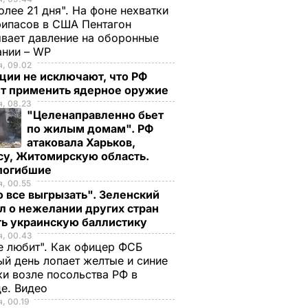
олее 21 дня". На фоне нехватки
ипасов в США Пентагон
вает давление на оборонные
ании – WP
, 09.02
ции не исключают, что РФ
т применить ядерное оружие
, 08.23
"Целенаправленно бьет
по жилым домам". РФ
атаковала Харьков,
су, Житомирскую область.
 погибшие
, 00.55
 все выгрызать". Зеленский
л о нежелании других стран
ть украинскую баллистику
я, 00.43
е любит". Как офицер ФСБ
й день лопает желтые и синие
и возле посольства РФ в
де. Видео
, 00.19