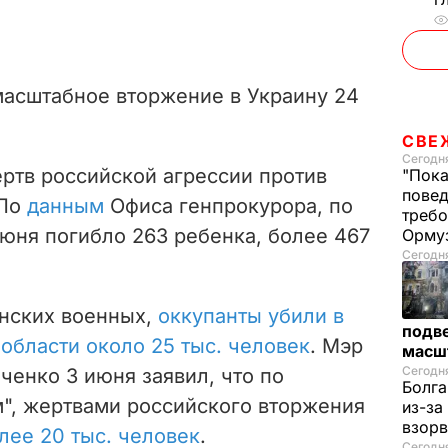
масштабное вторжение в Украину 24
СВЕ
Сегодня
ртв российской агрессии против
"Пока
повед
 По
данным
Офиса генпрокурора, по
требо
июня погибло 263 ребенка, более 467
Орму
Сегодня
нских военных,
оккупанты убили в
подве
бласти около 25 тыс. человек
. Мэр
масш
Сегодня
енко 3 июня заявил, что по
Болга
", жертвами российского вторжения
из-за
взорв
лее 20 тыс. человек
.
Сегодн