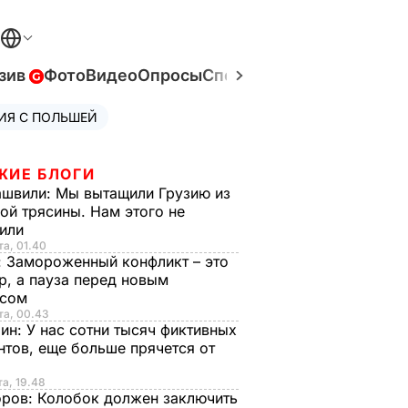
зив
Фото
Видео
Опросы
Спецпроекты
Война в Ук
ИЯ С ПОЛЬШЕЙ
ЖИЕ БЛОГИ
ашвили:
Мы вытащили Грузию из
ой трясины. Нам этого не
тили
та, 01.40
:
Замороженный конфликт – это
р, а пауза перед новым
исом
та, 00.43
рин:
У нас сотни тысяч фиктивных
нтов, еще больше прячется от
та, 19.48
оров:
Колобок должен заключить