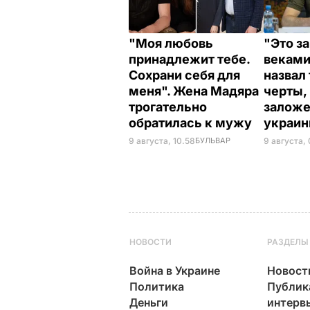
"Моя любовь
"Это з
принадлежит тебе.
веками
Сохрани себя для
назвал
меня". Жена Мадяра
черты,
трогательно
заложе
обратилась к мужу
украи
9 августа, 10.58
БУЛЬВАР
9 августа,
НОВОСТИ
РАЗДЕЛЫ
Война в Украине
Новост
Политика
Публик
Деньги
интерв