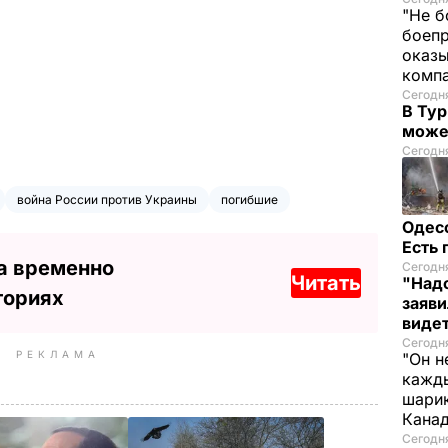
"Не б
боепр
оказы
комп
Сегодня
В Тур
може
Сегодня
война России против Украины
погибшие
Одес
Есть
а временно
Сегодня
Читать
"Надо
ториях
заяви
виде
Сегодн
РЕКЛАМА
"Он н
кажды
шарик
Кана
Сегодня