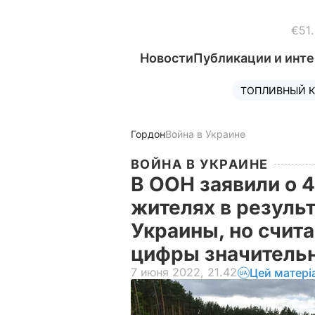
€51
Новости
Публикации и инт
ТОПЛИВНЫЙ К
Гордон
Война в Украине
ВОЙНА В УКРАИНЕ
В ООН заявили о 
жителях в резуль
Украины, но счита
цифры значитель
7 июня 2022, 21.42
Цей матері