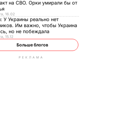
акт на СВО. Орки умирали бы от
тья
та, 16.02
н:
У Украины реально нет
иков. Им важно, чтобы Украина
сь, но не побеждала
а, 15.12
Больше блогов
РЕКЛАМА