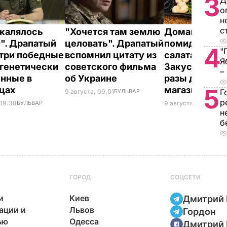
3
Д
о
н
с
акалялось
"Хочется там землю
Домашние в
". Драпатый
целовать". Драпатый
помидоры к 
4
"
 три победные
вспомнил цитату из
салатам и в п
Я
 генетически
советского фильма
Закуска, кото
–
нные в
об Украине
разы дешевл
5
нцах
магазинной
Г
9 августа, 09.01
БУЛЬВАР
р
 09.38
БУЛЬВАР
9 августа, 08.44
БУЛ
н
б
ГОРОД
СОЦСЕТИ
и
Киев
Дмитрий 
ации и
Львов
Гордон
ью
Одесса
Дмитрий 