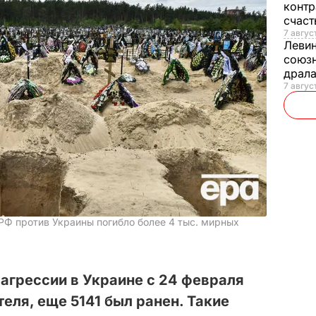
контр
счас
7 авгус
Леви
союзн
драла
7 август
РФ против Украины погибло более 4 тыс. мирных
 агрессии в Украине с 24 февраля
еля, еще 5141 был ранен. Такие