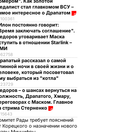
омером". Как золотой
едалист стал главкомом ВСУ –
амое интересное о Драпатом
100361
Илон постоянно говорит:
Время заключать соглашение".
едоров уговаривает Маска
ступить в отношении Starlink –
СМИ
62758
рапатый рассказал о самой
линной ночи в своей жизни и о
еловеке, который посоветовал
му выбраться из "котла"
23729
едоров – о шансах вернуться на
олжность, Драпатого, Хмару,
ереговорах с Маском. Главное
з стрима Стерненко
15643
омитет Рады требует пояснений
т Корецкого о назначении нового
лавы Минцифры