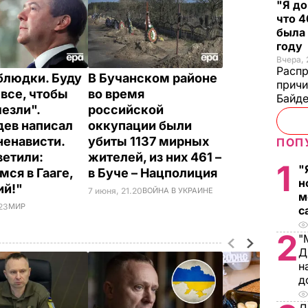
"Я до
что 4
была
году
Вчера, 
Распр
блюдки. Буду
В Бучанском районе
причи
 все, чтобы
во время
Байде
чезли".
российской
ев написал
оккупации были
ненависти.
убиты 1137 мирных
ПОП
ветили:
жителей, из них 461 –
1
"
мся в Гааге,
в Буче – Нацполиция
н
ий!"
7 июня, 21.20
ВОЙНА В УКРАИНЕ
м
.23
МИР
с
2
"
Д
н
д