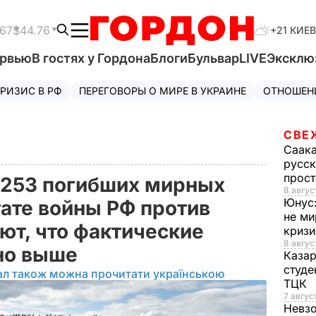
.67
$44.76
+21 КИЕВ
ервью
В гостях у Гордона
Блоги
Бульвар
LIVE
Эксклю
РИЗИС В РФ
ПЕРЕГОВОРЫ О МИРЕ В УКРАИНЕ
ОТНОШЕН
СВЕ
Саак
русск
прос
4253 погибших мирных
8 авгус
Юнус
тате войны РФ против
не ми
ют, что фактические
криз
8 авгус
но выше
Каза
студе
ал також можна прочитати українською
ТЦК
7 авгус
Невз