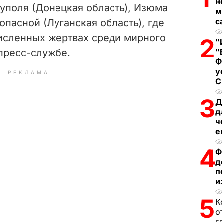
н
уполя (Донецкая область), Изюма
м
с
опасной (Луганская область), где
исленных жертвах среди мирного
2
"
 пресс-службе.
"
Ф
у
РЕКЛАМА
3
Д
д
ч
е
4
Ф
д
п
и
5
К
о
г