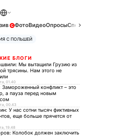
зив
Фото
Видео
Опросы
Спецпроекты
Война в Ук
ИЯ С ПОЛЬШЕЙ
ЖИЕ БЛОГИ
ашвили:
Мы вытащили Грузию из
ой трясины. Нам этого не
тили
та, 01.40
:
Замороженный конфликт – это
р, а пауза перед новым
исом
та, 00.43
рин:
У нас сотни тысяч фиктивных
нтов, еще больше прячется от
та, 19.48
оров:
Колобок должен заключить