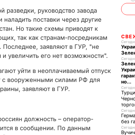
й разведки, руководство завода
и наладить поставки через другие
хстан. Но такие схемы приводят к
СВЕ
щих, так как странам-посредникам
Сегодня
. Последнее, заявляют в ГУР, "не
Украи
Зеле
и увеличить его нет возможности".
Сегодня
Зелен
Украи
агают уйти в неоплачиваемый отпуск
гаран
т с вооруженными силами РФ для
но...
краины, заявляют в ГУР.
Сегодня
Турци
Черно
торго
Сегодня
Герма
россиян должность – оператор-
без г
рится в сообщении. По данным
Сегодня
Вучич