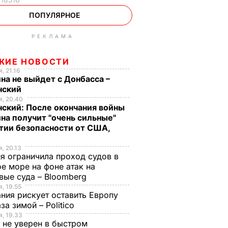
ПОПУЛЯРНОЕ
РЕКЛАМА
ЖИЕ НОВОСТИ
, 21.16
на не выйдет с Донбасса –
нский
, 20.40
ский: После окончания войны
на получит "очень сильные"
тии безопасности от США,
, 20.13
я ограничила проход судов в
е море на фоне атак на
вые суда – Bloomberg
, 19.55
ния рискует оставить Европу
аза зимой – Politico
, 19.33
 не уверен в быстром