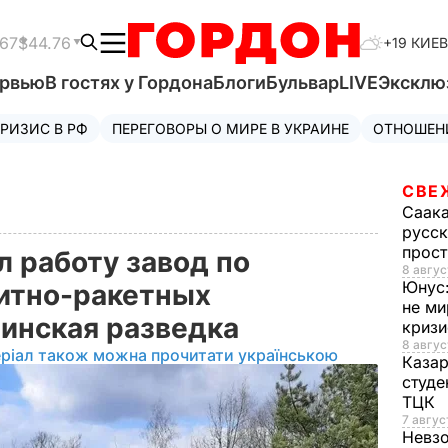
.67
$44.76
+19 КИЕВ
ервью
В гостях у Гордона
Блоги
Бульвар
LIVE
Эксклю
РИЗИС В РФ
ПЕРЕГОВОРЫ О МИРЕ В УКРАИНЕ
ОТНОШЕН
СВЕ
Саак
русск
прос
л работу завод по
8 авгус
Юнус
итно-ракетных
не ми
аинская разведка
криз
8 авгус
ріал також можна прочитати українською
Каза
студе
ТЦК
7 авгус
Невз