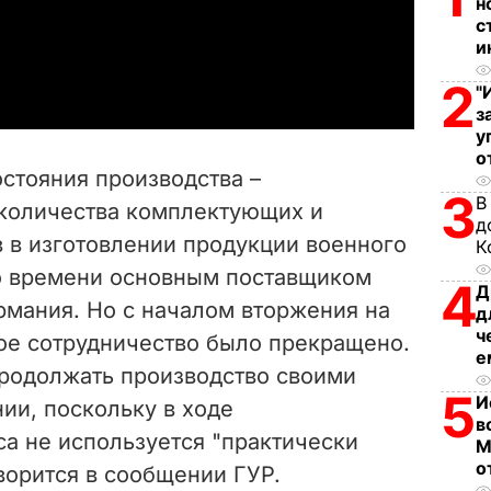
l
н
с
и
a
2
"
y
з
у
V
о
стояния производства –
i
3
В
количества комплектующих и
д
 в изготовлении продукции военного
d
К
о времени основным поставщиком
4
Д
e
рмания. Но с началом вторжения на
д
ч
е сотрудничество было прекращено.
o
е
продолжать производство своими
5
И
нии, поскольку в ходе
в
а не используется "практически
М
о
оворится в сообщении ГУР.