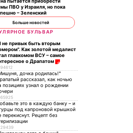
ина пытается приобрести
мы ПВО у Израиля, но пока
спешно – Зеленский
Больше новостей
УЛЯРНОЕ БУЛЬВАР
Я не привык быть вторым
омером". Как золотой медалист
тал главкомом ВСУ – самое
нтересное о Драпатом
94612
Мишуня, дочка родилась!"
рапатый рассказал, как ночью
а позициях узнал о рождении
очери
65925
обавьте это в каждую банку – и
гурцы под капроновой крышкой
е перекиснут. Рецепт без
терилизации
29439