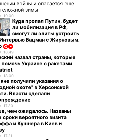
шении войны и опасается еще
й сложной зимы
, 19.00
Куда пропал Путин, будет
ли мобилизация в РФ,
смогут ли элиты устроить
 Интервью Бацман с Жирновым.
о
, 18.49
ский назвал страны, которые
 помочь Украине с ракетами
atriot
, 18.00
яне получили указания о
одной охоте" в Херсонской
ти. Власти сделали
упреждение
, 17.30
е, чем ожидалось. Названы
 сроки вероятного визита
ффа и Кушнера в Киев и
ву
, 17.21