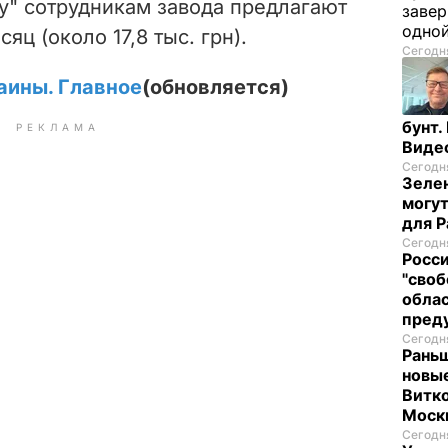
ту" сотрудникам завода предлагают
завер
одно
сяц (около 17,8 тыс. грн).
Сегодня
аины. Главное
(обновляется)
бунт.
РЕКЛАМА
Виде
Сегодня
Зелен
могут
для P
Сегодня
Росси
"своб
облас
пред
Сегодня
Раньш
новые
Витко
Моск
Сегодня