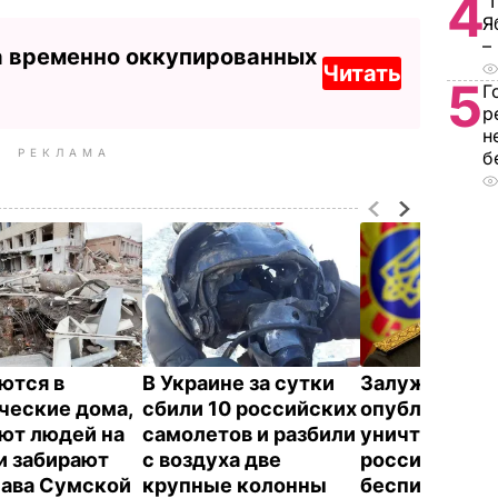
4
"
Я
–
а временно оккупированных
Читать
5
Г
р
н
РЕКЛАМА
б
ются в
В Украине за сутки
Залужный
ческие дома,
сбили 10 российских
опубликовал
ют людей на
самолетов и разбили
уничтожения
и забирают
с воздуха две
российского 
Глава Сумской
крупные колонны
беспилотник