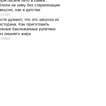
Пригласили лето в банки".
блоки на зиму без стерилизации
 вкусно, как в детстве
23140
ости думают, что это закуска из
есторана. Как приготовить
ежные баклажанные рулетики
ез лишнего жира
19969
 видео
"Бука"
ом