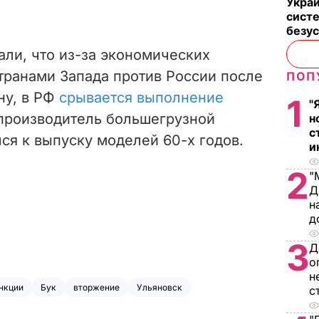
Укра
систе
безу
али, что из-за экономических
транами Запада против России после
ПОП
ну, в РФ
срывается выполнение
1
"
 производитель большегрузной
н
с
ся к выпуску моделей 60-х годов.
и
2
"
Д
н
д
3
Д
о
н
нкции
Бук
вторжение
Ульяновск
с