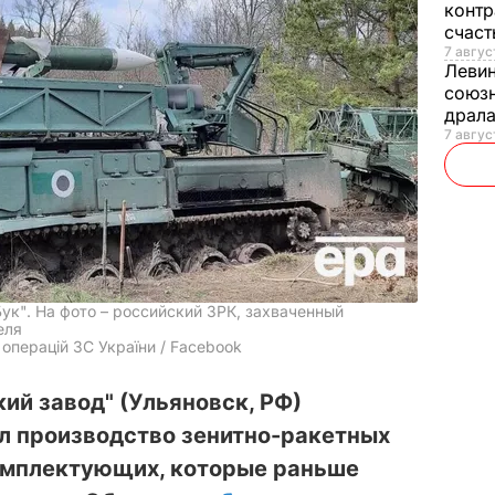
контр
счас
7 авгус
Леви
союзн
драла
7 август
ук". На фото – российский ЗРК, захваченный
еля
операцій ЗС України / Facebook
ий завод" (Ульяновск, РФ)
л производство зенитно-ракетных
комплектующих, которые раньше