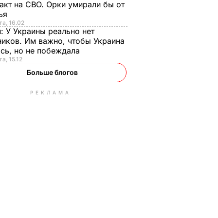
акт на СВО. Орки умирали бы от
тья
та, 16.02
н:
У Украины реально нет
иков. Им важно, чтобы Украина
сь, но не побеждала
а, 15.12
Больше блогов
РЕКЛАМА