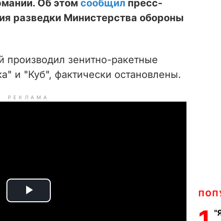
рмании. Об этом
сообщил
пресс-
ния разведки Министерства обороны
й производил зенитно-ракетные
ка" и "Куб", фактически остановлены.
РЕКЛАМА
ПОП
P
1
"