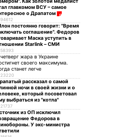
омером". Как золотой медалист
тал главкомом ВСУ – самое
нтересное о Драпатом
94612
Илон постоянно говорит: "Время
аключать соглашение". Федоров
говаривает Маска уступить в
тношении Starlink – СМИ
58393
 четверг жара в Украине
остигнет своего максимума.
огда станет легче
23220
рапатый рассказал о самой
линной ночи в своей жизни и о
еловеке, который посоветовал
му выбраться из "котла"
21737
сточник из ОП исключил
озвращение Федорова в
инобороны. У экс-министра
тветили
18516