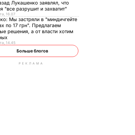
азад Лукашенко заявлял, что
я "все разрушит и захватит"
та, 16.07
нко:
Мы застряли в "миндичгейте
ах по 17 грн". Предлагаем
ые решения, а от власти хотим
ных
та, 14.45
Больше блогов
РЕКЛАМА