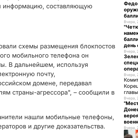
Федо
 и информацию, составляющую
оруж
балл
Вчера, 
"Четк
намек
балли
день 
есовали схемы размещения блокпостов
Вчера, 
ого мобильного телефона он
Зеле
спец
ы. В дальнейшем, используя
опера
лектронную почту,
Вчера, 
Комит
оссийском домене, передавал
Корец
ям страны-агрессора", – сообщили в
глав
Вчера, 
"Мест
Донец
вероя
анители нашли мобильные телефоны,
воен
раторов и другие доказательства.
Вчера, 