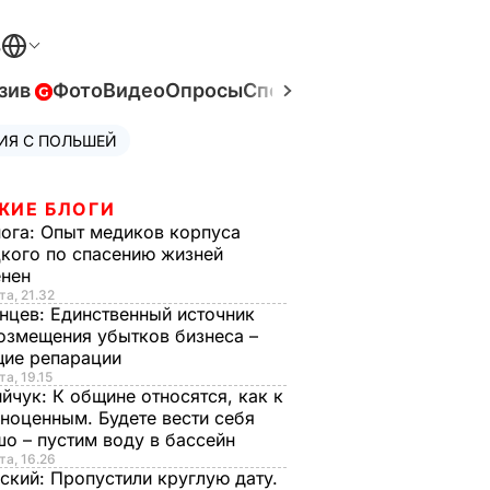
В
зив
Фото
Видео
Опросы
Спецпроекты
Война в Ук
ИЯ С ПОЛЬШЕЙ
ЖИЕ БЛОГИ
нога:
Опыт медиков корпуса
кого по спасению жизней
енен
та, 21.32
нцев:
Единственный источник
озмещения убытков бизнеса –
щие репарации
та, 19.15
ийчук:
К общине относятся, как к
ноценным. Будете вести себя
о – пустим воду в бассейн
та, 16.26
ский:
Пропустили круглую дату.