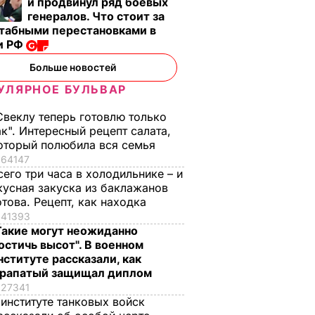
и продвинул ряд боевых
генералов. Что стоит за
табными перестановками в
и РФ
Больше новостей
УЛЯРНОЕ БУЛЬВАР
Свеклу теперь готовлю только
ак". Интересный рецепт салата,
оторый полюбила вся семья
64147
сего три часа в холодильнике – и
кусная закуска из баклажанов
отова. Рецепт, как находка
41393
Такие могут неожиданно
остичь высот". В военном
нституте рассказали, как
рапатый защищал диплом
27341
 институте танковых войск