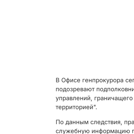
В Офисе генпрокурора се
подозревают подполковни
управлений, граничащего
территорией".
По данным следствия, пр
служебную информацию п