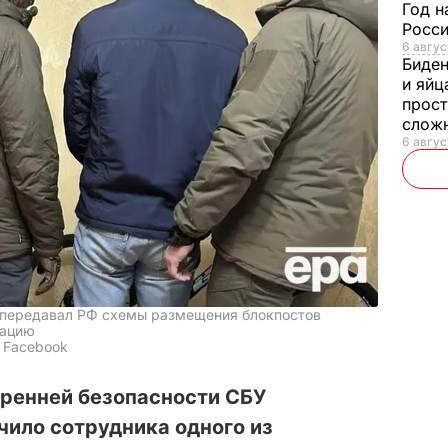
Год н
Росси
6 авгус
Биде
и яйц
прост
слож
6 авгус
 передавал РФ схемы размещения блокпостов
мацию
/ Facebook
тренней безопасности СБУ
чило сотрудника одного из