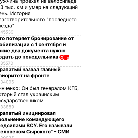
ужчина проехал на велосипеде
,3 тыс. км и умер на следующий
ень. История
лаготворительного "последнего
аезда"
45539
то потеряет бронирование от
обилизации с 1 сентября и
акие два документа нужно
одать до понедельника
35570
рапатый назвал главный
риоритет на фронте
34096
инченко:
Он был генералом КГБ,
оторый стал украинским
осударственником
33889
рапатый инициировал
вольнение командующего
едсилами ВСУ. Его называли
человеком Сырского" – СМИ
29925