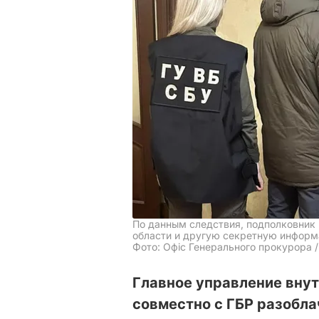
По данным следствия, подполковник
области и другую секретную инфор
Фото: Офіс Генерального прокурора 
Главное управление вну
совместно с ГБР разобла