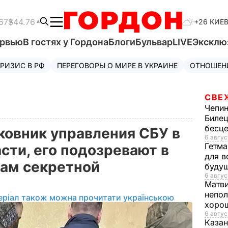
67
$44.76
+26 КИЕ
ервью
В гостях у Гордона
Блоги
Бульвар
LIVE
Эксклю
РИЗИС В РФ
ПЕРЕГОВОРЫ О МИРЕ В УКРАИНЕ
ОТНОШЕН
СВЕ
Чепи
Билец
бесц
овник управления СБУ в
6 авгус
Гетма
сти, его подозревают в
для в
ам секретной
буду
6 авгус
Матв
непол
еріал також можна прочитати українською
хорош
6 авгус
Казан