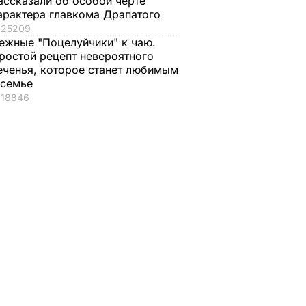
ассказали об особой черте
арактера главкома Драпатого
25209
ежные "Поцелуйчики" к чаю.
ростой рецепт невероятного
еченья, которое станет любимым
 семье
18846