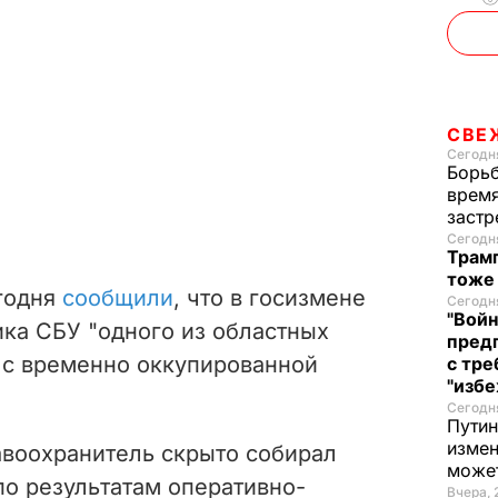
СВЕ
Сегодня
Борьб
время
застр
Сегодня
Трамп
тоже
годня
сообщили
, что в госизмене
Сегодня
"Войн
ка СБУ "одного из областных
пред
 с временно оккупированной
с тре
"избе
Сегодня
Путин
измен
авоохранитель скрыто собирал
може
о результатам оперативно-
Вчера, 