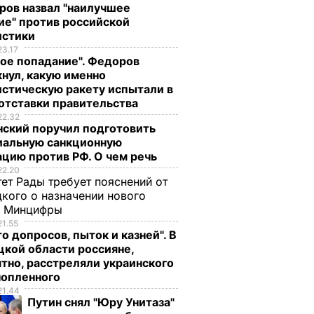
ров назвал "наилучшее
ие" против российской
истики
23.17
ое попадание". Федоров
нул, какую именно
стическую ракету испытали в
отставки правительства
22.32
нский поручил подготовить
иальную санкционную
цию против РФ. О чем речь
22.20
ет Рады требует пояснений от
кого о назначении нового
ы Минцифры
21.55
о допросов, пыток и казней". В
кой области россияне,
тно, расстреляли украинского
нопленного
21.44
Путин снял "Юру Унитаза"