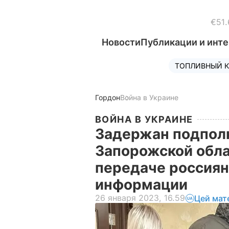
€51.
Новости
Публикации и инт
ТОПЛИВНЫЙ К
Гордон
Война в Украине
ВОЙНА В УКРАИНЕ
Задержан подполк
Запорожской обла
передаче россиян
информации
26 января 2023, 16.59
Цей мат