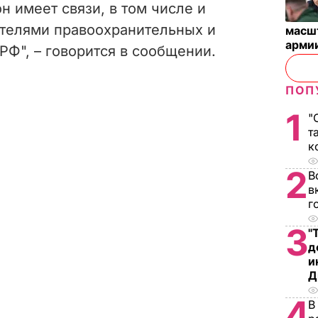
н имеет связи, в том числе и
ителями правоохранительных и
масш
арми
РФ", – говорится в сообщении.
ПОП
1
"
т
к
2
В
в
г
3
"
д
и
Д
4
В