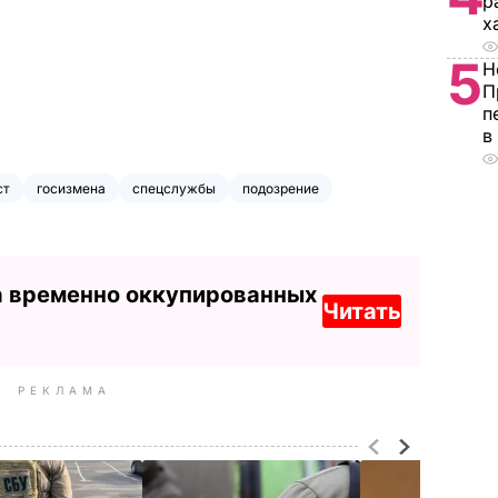
р
х
5
Н
П
п
в
ст
госизмена
спецслужбы
подозрение
а временно оккупированных
Читать
РЕКЛАМА