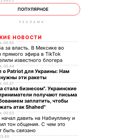
ПОПУЛЯРНОЕ
РЕКЛАМА
ЖИЕ НОВОСТИ
, 00.53
а за власть. В Мексике во
 прямого эфира в TikTok
елили известного блогера
, 00.44
 о Patriot для Украины: Нам
 нужны эти ракеты
, 00.27
а стала бизнесом". Украинские
приниматели получают письма
бованием заплатить, чтобы
жать атак Shahed"
, 00.03
 начал давить на Набиуллину и
ил тон общения. С чем это
т быть связано
23.40