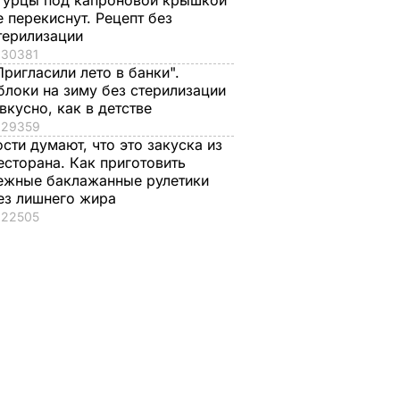
гурцы под капроновой крышкой
е перекиснут. Рецепт без
терилизации
30381
Пригласили лето в банки".
блоки на зиму без стерилизации
 вкусно, как в детстве
29359
ости думают, что это закуска из
есторана. Как приготовить
ежные баклажанные рулетики
ез лишнего жира
22505