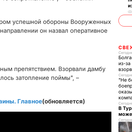
и
ром успешной обороны Вооруженных
 направлении он назвал оперативное
СВЕ
Сегодня
Болга
из-за
мным препятствием. Взорвали дамбу
взорв
Сегодн
лось затопление поймы", –
"Не б
боепр
оказы
комп
аины. Главное
(обновляется)
Сегодня
В Тур
може
Сегодня