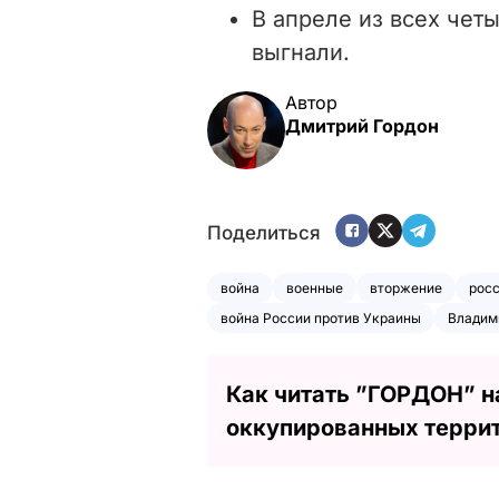
В апреле из всех чет
выгнали.
Автор
Дмитрий Гордон
Поделиться
война
военные
вторжение
росс
война России против Украины
Владим
Как читать ”ГОРДОН” н
оккупированных терри