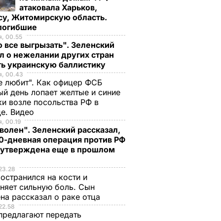
атаковала Харьков,
су, Житомирскую область.
 погибшие
, 00.55
 все выгрызать". Зеленский
л о нежелании других стран
ть украинскую баллистику
я, 00.43
е любит". Как офицер ФСБ
й день лопает желтые и синие
и возле посольства РФ в
де. Видео
, 00.19
волен". Зеленский рассказал,
0-дневная операция против РФ
 утверждена еще в прошлом
23.28
остранился на кости и
няет сильную боль. Сын
на рассказал о раке отца
22.58
предлагают передать