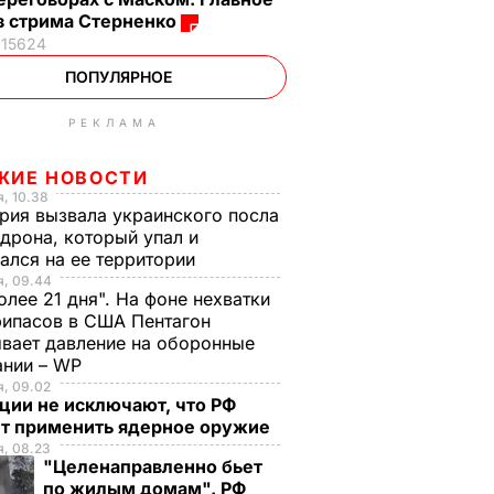
з стрима Стерненко
15624
ПОПУЛЯРНОЕ
РЕКЛАМА
ЖИЕ НОВОСТИ
, 10.38
рия вызвала украинского посла
 дрона, который упал и
ался на ее территории
я, 09.44
олее 21 дня". На фоне нехватки
ипасов в США Пентагон
вает давление на оборонные
ании – WP
, 09.02
ции не исключают, что РФ
т применить ядерное оружие
, 08.23
"Целенаправленно бьет
по жилым домам". РФ