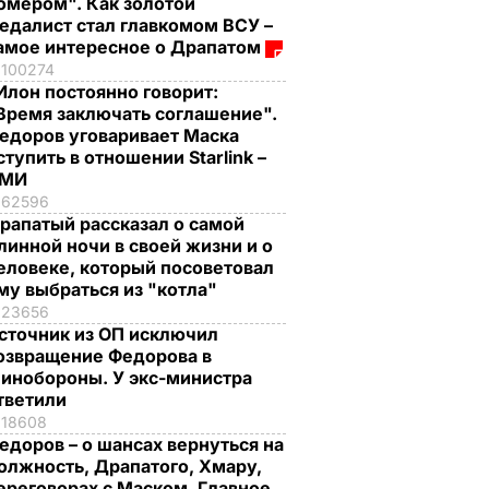
омером". Как золотой
едалист стал главкомом ВСУ –
амое интересное о Драпатом
100274
Илон постоянно говорит:
Время заключать соглашение".
едоров уговаривает Маска
ступить в отношении Starlink –
СМИ
62596
рапатый рассказал о самой
линной ночи в своей жизни и о
еловеке, который посоветовал
му выбраться из "котла"
23656
сточник из ОП исключил
озвращение Федорова в
инобороны. У экс-министра
тветили
18608
едоров – о шансах вернуться на
олжность, Драпатого, Хмару,
ереговорах с Маском. Главное