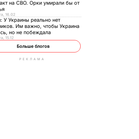
акт на СВО. Орки умирали бы от
тья
та, 16.02
н:
У Украины реально нет
иков. Им важно, чтобы Украина
сь, но не побеждала
а, 15.12
Больше блогов
РЕКЛАМА