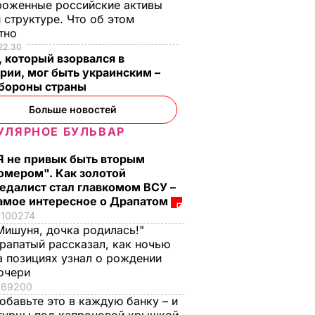
роженные российские активы
 структуре. Что об этом
стно
22.30
 который взорвался в
рии, мог быть украинским –
бороны страны
Больше новостей
УЛЯРНОЕ БУЛЬВАР
Я не привык быть вторым
омером". Как золотой
едалист стал главкомом ВСУ –
амое интересное о Драпатом
100274
Мишуня, дочка родилась!"
рапатый рассказал, как ночью
а позициях узнал о рождении
очери
69200
обавьте это в каждую банку – и