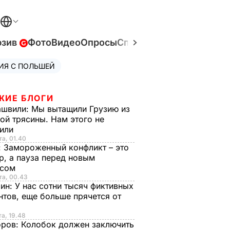
юзив
Фото
Видео
Опросы
Спецпроекты
Война в У
ИЯ С ПОЛЬШЕЙ
ЖИЕ БЛОГИ
ашвили:
Мы вытащили Грузию из
ой трясины. Нам этого не
тили
та, 01.40
:
Замороженный конфликт – это
р, а пауза перед новым
исом
та, 00.43
рин:
У нас сотни тысяч фиктивных
нтов, еще больше прячется от
та, 19.48
оров:
Колобок должен заключить