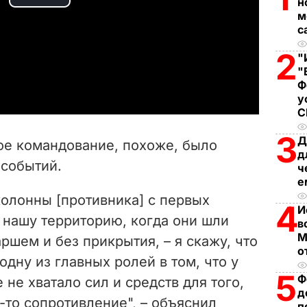
P
н
м
с
l
2
"
a
"
Ф
y
у
V
3
Д
кое командование, похоже, было
д
i
 событий.
ч
е
d
колонны [противника] с первых
4
И
e
 нашу территорию, когда они шли
в
М
шем и без прикрытия, – я скажу, что
o
о
одну из главных ролей в том, что у
5
Ф
 не хватало сил и средств для того,
д
-то сопротивление", – объяснил
п