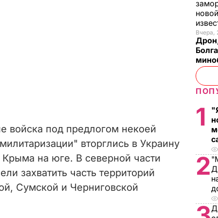
замо
новой
изве
Вчера, 
Дрон,
Болга
мино
ПОП
1
"
н
е войска под предлогом некоей
м
с
милитаризации" вторглись в Украину
2
з Крыма на юге. В северной части
"
Д
ели захватить часть территорий
н
ой, Сумской и Черниговской
д
3
Д