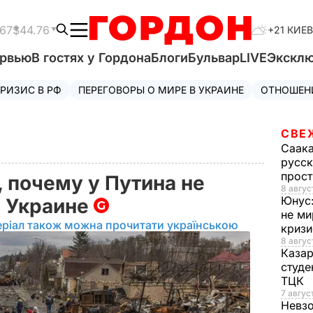
.67
$44.76
+21 КИЕВ
ервью
В гостях у Гордона
Блоги
Бульвар
LIVE
Экскл
РИЗИС В РФ
ПЕРЕГОВОРЫ О МИРЕ В УКРАИНЕ
ОТНОШЕН
СВЕ
Саак
русск
прос
 почему у Путина не
8 авгус
Юнус
в Украине
не ми
еріал також можна прочитати українською
криз
8 авгус
Каза
студе
ТЦК
7 авгус
Невз