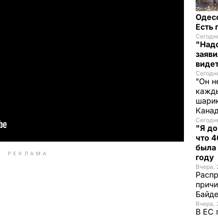
Одес
Есть
Сегодня
"Надо
заяви
виде
Сегодн
"Он н
кажды
шарик
Кана
Сегодня
"Я до
что 4
была
РЕКЛАМА
году
Вчера, 
Распр
причи
Байде
Вчера, 
В ЕС 