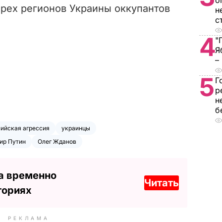
о
ырех регионов Украины оккупантов
н
с
4
"
Я
–
5
Г
р
н
б
ийская агрессия
украинцы
ир Путин
Олег Жданов
а временно
Читать
ториях
РЕКЛАМА