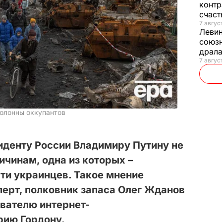
контр
счас
7 авгус
Леви
союзн
драла
7 август
олонны оккупантов
иденту России Владимиру Путину не
ичинам, одна из которых –
ти украинцев. Такое мнение
ерт, полковник запаса Олег Жданов
вателю интернет-
ию Гордону.