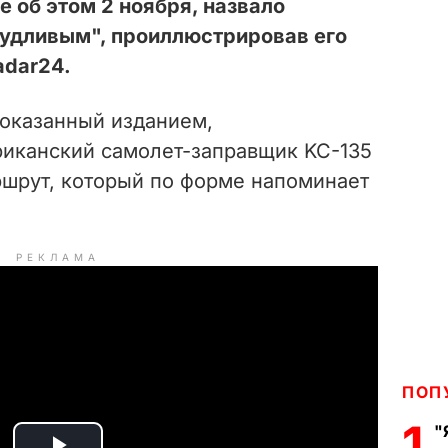
е об этом 2 ноября, назвало
удливым", проиллюстрировав его
adar24.
показанный изданием,
риканский с
амолет-заправщик KC-135
ршрут,
который по форме напоминает
РЕКЛАМА
ПОП
1
"