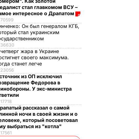
омером". Как золотой
едалист стал главкомом ВСУ –
амое интересное о Драпатом
70599
инченко:
Он был генералом КГБ,
оторый стал украинским
осударственником
36630
 четверг жара в Украине
остигнет своего максимума.
огда станет легче
23056
сточник из ОП исключил
озвращение Федорова в
инобороны. У экс-министра
тветили
17718
рапатый рассказал о самой
линной ночи в своей жизни и о
еловеке, который посоветовал
му выбраться из "котла"
17561