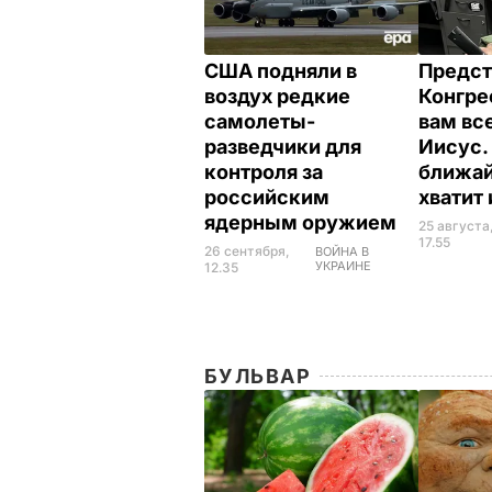
США подняли в
Предст
воздух редкие
Конгре
самолеты-
вам вс
разведчики для
Иисус.
контроля за
ближа
российским
хватит
ядерным оружием
25 августа
17.55
26 сентября,
ВОЙНА В
УКРАИНЕ
12.35
БУЛЬВАР