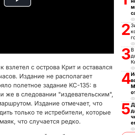
н
P
м
с
l
2
З
a
к
г
y
3
В
д
V
К
к взлетел с острова Крит и оставался
i
4
И
 часов. Издание не располагает
в
ояло полетное задание
KC-135: в
d
М
о
и же в следовании "издевательским",
e
 маршрутом. Издание отмечает, что
5
Д
д
едить только те истребители, которые
o
ч
аяк, что случается редко.
е