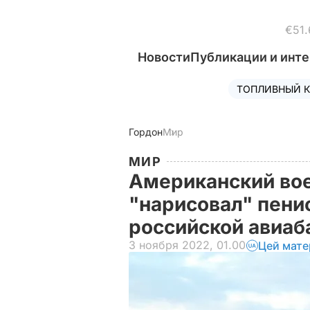
€51.
Новости
Публикации и инт
ТОПЛИВНЫЙ К
Гордон
Мир
МИР
Американский во
"нарисовал" пенис
российской авиаба
3 ноября 2022, 01.00
Цей мате