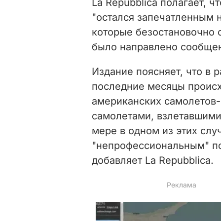
La Repubblica полагает, 
"ос
тался запечатленным н
которые безостановочно о
было направлено сообщен
Издание поясняет, что в 
последние месяцы происх
американских самолетов-
самолетами, взлетавшими
мере в одном из этих слу
"непрофессиональным" по
добавляет
La Repubblica
.