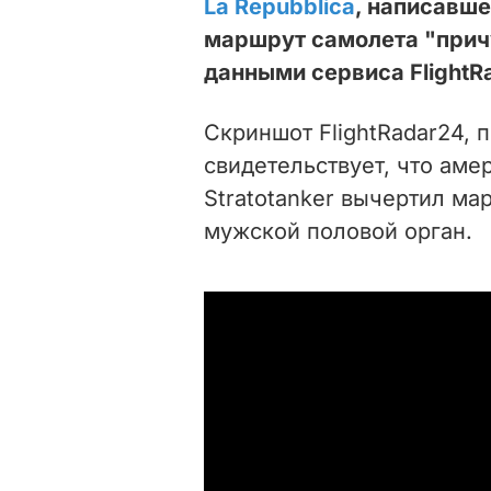
La Repubblica
, написавше
маршрут самолета "прич
данными сервиса FlightR
Скриншот FlightRadar24, 
свидетельствует, что аме
Stratotanker вычертил ма
мужской половой орган.