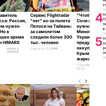
н
с
4
Н
авитель
Сервис Flightradar
"Чтобы допл
П
сса: Россия,
"лег" из-за полета
Сочи или Ейс
п
ем нужен
Пелоси на Тайвань:
нужно много 
в
 Но в
за самолетом
Минобороны
5
йшее время
следили более 300
Украины
Н
 и HIMARS
тыс. человек
предупредил
о
р
оккупантов, ч
,
2 августа, 17.13
МИР
ВОЙНА В
л
УКРАИНЕ
Крыму будет
жарко"
7 сентября,
ВОЙ
УКР
20.35