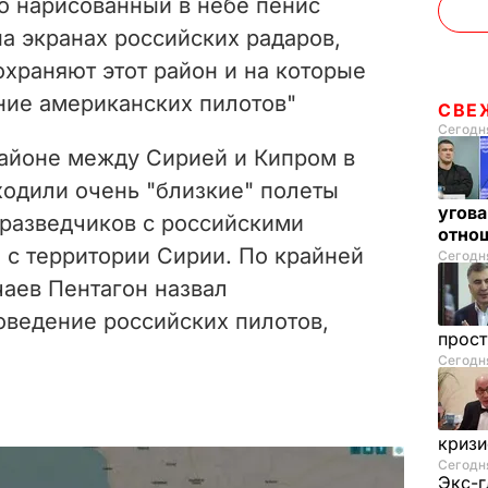
что нарисованный в небе пенис
а экранах российских радаров,
храняют этот район и на которые
ие американских пилотов"
СВЕ
Сегодня
районе между Сирией и Кипром в
одили очень "близкие" полеты
угова
разведчиков с российскими
отнош
 с территории Сирии. По крайней
Сегодня
чаев Пентагон назвал
ведение российских пилотов,
прос
Сегодня
криз
Сегодня
Экс-г