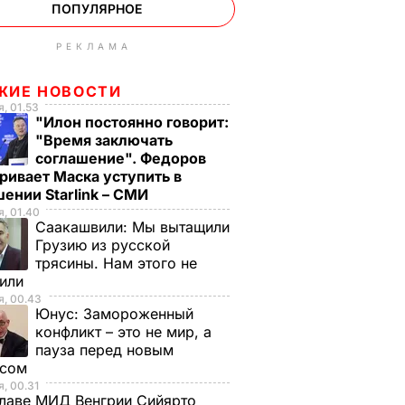
ПОПУЛЯРНОЕ
РЕКЛАМА
ЖИЕ НОВОСТИ
, 01.53
"Илон постоянно говорит:
"Время заключать
соглашение". Федоров
ривает Маска уступить в
ении Starlink – СМИ
, 01.40
Саакашвили:
Мы вытащили
Грузию из русской
трясины. Нам этого не
тили
, 00.43
Юнус:
Замороженный
конфликт – это не мир, а
пауза перед новым
исом
, 00.31
лаве МИД Венгрии Сийярто