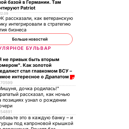
ой базой в Германии. Там
тируют Patriot
22.09
К рассказали, как ветеранскую
ику интегрировали в стратегию
тия бизнеса
Больше новостей
УЛЯРНОЕ БУЛЬВАР
Я не привык быть вторым
омером". Как золотой
едалист стал главкомом ВСУ –
амое интересное о Драпатом
70599
Мишуня, дочка родилась!"
рапатый рассказал, как ночью
а позициях узнал о рождении
очери
54891
обавьте это в каждую банку – и
гурцы под капроновой крышкой