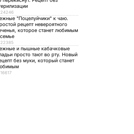
е перекиснут. Рецепт без
терилизации
24246
ежные "Поцелуйчики" к чаю.
ыть до
ростой рецепт невероятного
ка,
еченья, которое станет любимым
сил".
 семье
22385
ежные и пышные кабачковые
о
ладьи просто тают во рту. Новый
ецепт без муки, который станет
то в
юбимым
 "очень
16617
НА В
АИНЕ