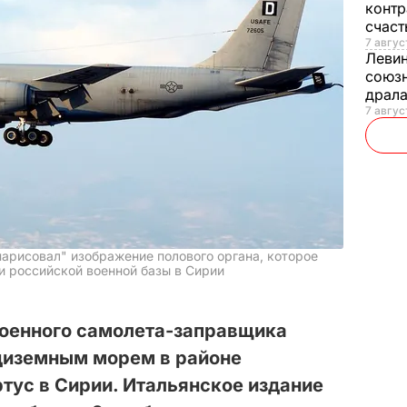
контр
счас
7 авгус
Леви
союзн
драла
7 август
арисовал" изображение полового органа, которое
и российской военной базы в Сирии
оенного самолета-заправщика
диземным морем в районе
тус в Сирии. Итальянское издание