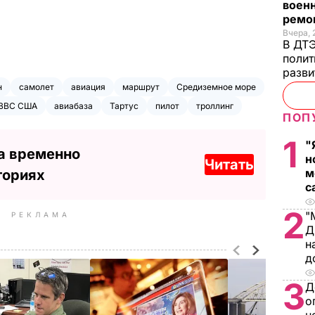
военн
ремон
Вчера, 
В ДТЭ
полит
разви
н
самолет
авиация
маршрут
Средиземное море
ВВС США
авиабаза
Тартус
пилот
троллинг
ПОП
1
"
а временно
н
Читать
м
ториях
с
2
"
РЕКЛАМА
Д
н
д
3
Д
о