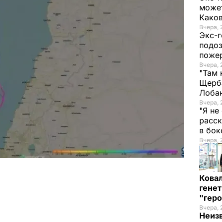
может
Како
Вчера, 
Экс-г
подоз
поже
Вчера, 
"Там 
Щерба
Лоба
Вчера, 
"Я не
расск
в бо
Вчера, 
Кова
генет
"гер
Вчера, 
Неиз