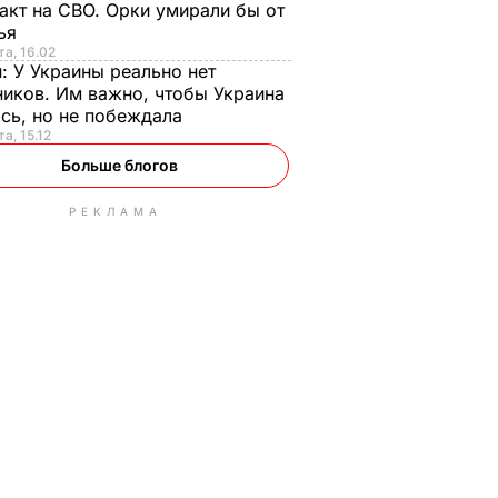
акт на СВО. Орки умирали бы от
тья
та, 16.02
н:
У Украины реально нет
иков. Им важно, чтобы Украина
сь, но не побеждала
а, 15.12
Больше блогов
РЕКЛАМА