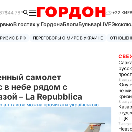
67
$44.76
+22 КИЕ
ервью
В гостях у Гордона
Блоги
Бульвар
LIVE
Эксклю
РИЗИС В РФ
ПЕРЕГОВОРЫ О МИРЕ В УКРАИНЕ
ОТНОШЕН
СВЕ
Саак
русск
прос
енный самолет
8 авгус
Юнус
 в небе рядом с
не ми
зой – La Repubblica
криз
8 авгус
ріал також можна прочитати українською
Каза
студе
ТЦК
7 авгус
Невз