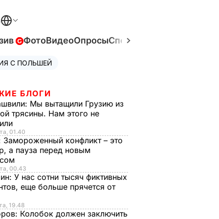
В
зив
Фото
Видео
Опросы
Спецпроекты
Война в Ук
ИЯ С ПОЛЬШЕЙ
ЖИЕ БЛОГИ
ашвили:
Мы вытащили Грузию из
ой трясины. Нам этого не
тили
та, 01.40
:
Замороженный конфликт – это
р, а пауза перед новым
исом
та, 00.43
рин:
У нас сотни тысяч фиктивных
нтов, еще больше прячется от
та, 19.48
оров:
Колобок должен заключить