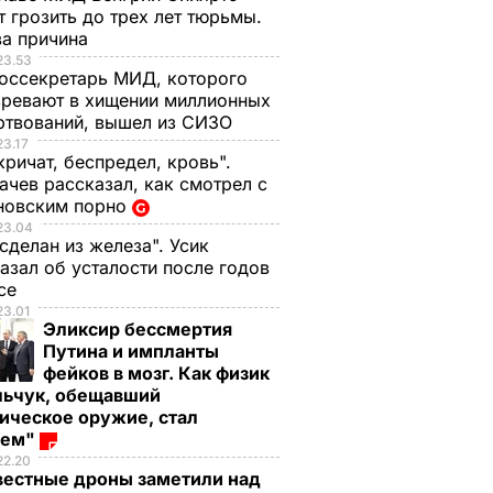
 грозить до трех лет тюрьмы.
ва причина
23.53
оссекретарь МИД, которого
ревают в хищении миллионных
ртвований, вышел из СИЗО
23.17
кричат, беспредел, кровь".
чев рассказал, как смотрел с
новским порно
23.04
 сделан из железа". Усик
азал об усталости после годов
ксе
23.01
Эликсир бессмертия
Путина и импланты
фейков в мозг. Как физик
льчук, обещавший
ическое оружие, стал
оем"
22.20
вестные дроны заметили над