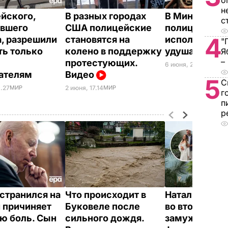
о
н
йского,
В разных городах
В Миннеапол
с
вшего
США полицейские
полиции запр
4
, разрешили
становятся на
использоват
"
ть только
колено в поддержку
удушающие 
Я
–
протестующих.
6 июня, 22.16
МИР
рателям
Видео
5
С
0.27
МИР
2 июня, 17.14
МИР
г
п
р
странился на
Что происходит в
Наталья Ден
и причиняет
Буковеле после
во второй ра
ю боль. Сын
сильного дождя.
замуж и взял