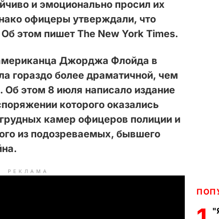
ойчиво и эмоционально просил их
днако офицеры утверждали, что
 Об этом пишет The New York Times.
американца Джорджа Флойда в
а гораздо более драматичной, чем
. Об этом 8 июля написало издание
аспоряжении которого оказались
агрудных камер офицеров полиции и
ого из подозреваемых, бывшего
йна.
РЕКЛАМА
ПОП
1
"