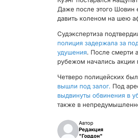
Даже после этого Шовин 
давить коленом на шею а
Судэкспертиза подтверди
полиция задержала за под
удушения
. После смерти 
рубежом начались акции 
Четверо полицейских был
вышли под залог.
П
од аре
выдвинуты обвинения в уб
также в непредумышленно
Автор
Редакция
"Гордон"