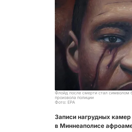
Флойд после смерти стал символом 
произвола полиции
Фото: ЕРА
Записи нагрудных камер
в Миннеаполисе афроам