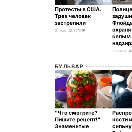
Протесты в США.
Полице
Трех человек
задуши
застрелили
Флойда
охраня
31 мая, 10.37
МИР
белым
надзи
22 июня, 1
БУЛЬВАР
"Что смотрите?
Распро
Пишите рецепт!"
кости 
Знаменитые
сильну