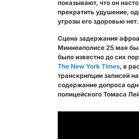
показывают, что он наст
прекратить удушение, о
угрозы его здоровью нет.
Сцена задержания афро
Миннеаполисе 25 мая был
было известно до сих пор
The New York Times
, в р
транскрипции записей н
содержание допроса одн
полицейского Томаса Ле