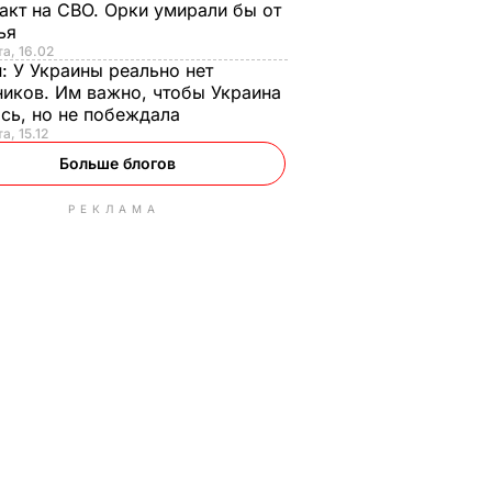
акт на СВО. Орки умирали бы от
тья
та, 16.02
н:
У Украины реально нет
иков. Им важно, чтобы Украина
сь, но не побеждала
а, 15.12
Больше блогов
РЕКЛАМА