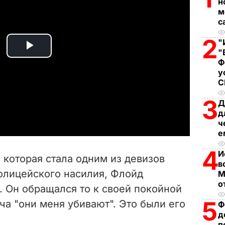
н
м
с
2
"
"
P
Ф
у
l
a
3
Д
д
y
ч
е
V
4
И
, которая стала одним из девизов
в
i
полицейского насилия, Флойд
М
о
. Он обращался то к своей покойной
d
5
оча "они меня убивают". Это были его
Ф
e
д
п