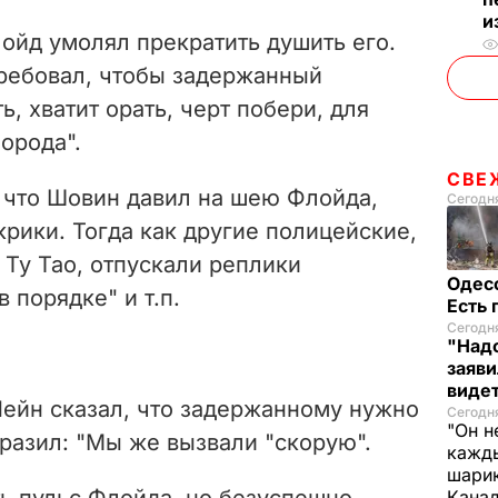
o
и
лойд умолял прекратить душить его.
ребовал, чтобы задержанный
ь, хватит орать, черт побери, для
орода".
СВЕ
, что Шовин давил на шею Флойда,
Сегодня
крики. Тогда как другие полицейские,
 Ту Тао, отпускали реплики
Одес
в порядке" и т.п.
Есть
Сегодня
"Надо
заяви
виде
Лейн сказал, что задержанному нужно
Сегодн
"Он н
разил: "Мы же вызвали "скорую".
кажды
шарик
ь пульс Флойда, но безуспешно.
Кана