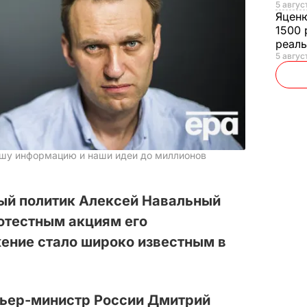
5 авгус
Яцен
1500 
реал
5 авгус
ашу информацию и наши идеи до миллионов
ый политик Алексей Навальный
ротестным акциям его
ение стало широко известным в
мьер-министр России Дмитрий