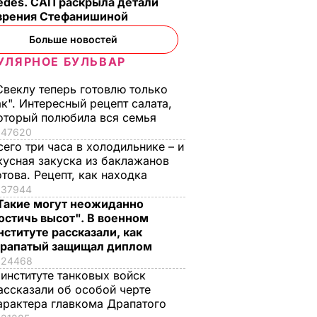
edes. САП раскрыла детали
зрения Стефанишиной
Больше новостей
УЛЯРНОЕ БУЛЬВАР
Свеклу теперь готовлю только
ак". Интересный рецепт салата,
оторый полюбила вся семья
47620
сего три часа в холодильнике – и
кусная закуска из баклажанов
отова. Рецепт, как находка
37944
Такие могут неожиданно
остичь высот". В военном
нституте рассказали, как
рапатый защищал диплом
24468
 институте танковых войск
ассказали об особой черте
арактера главкома Драпатого