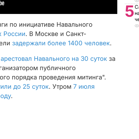
5
С
н
ч
нги по инициативе Навального
х России
. В Москве и Санкт-
тели
задержали более 1400 человек
.
ы
арестовал Навального на 30 суток
за
ганизатором публичного
ого порядка проведения митинга"
.
или до 25 суток
. Утром
7 июля
боду
.