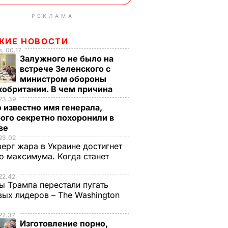
РЕКЛАМА
ЖИЕ НОВОСТИ
, 00.17
Залужного не было на
встрече Зеленского с
министром обороны
кобритании. В чем причина
23.39
 известно имя генерала,
ого секретно похоронили в
ве
23.02
верг жара в Украине достигнет
о максимума. Когда станет
е
22.42
ы Трампа перестали пугать
ых лидеров – The Washington
22.37
Изготовление порно,