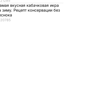
21285
амая вкусная кабачковая икра
а зиму. Рецепт консервации без
еснока
20785