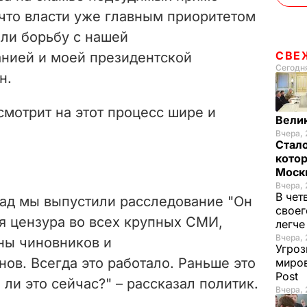
 что власти уже главным приоритетом
али борьбу с нашей
СВЕ
нией и моей президентской
Сегодня
н.
смотрит на этот процесс шире и
Вели
Вчера, 
Стало
котор
Моск
Вчера, 
В чет
зад мы выпустили расследование "Он
своег
ая цензура во всех крупных СМИ,
легч
Вчера, 
ны чиновников и
Угроз
ов. Всегда это работало. Раньше это
миров
Post
 ли это сейчас?" – рассказал политик.
Вчера, 