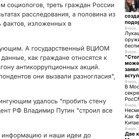
м социологов, треть граждан России
ьтатах расследования, а половина из
созда
подо
ь фактов, изложенных в
Вчера, 
Лукаш
оружи
бесп
гующим. А государственный ВЦИОМ
Вчера, 
"Стол
 данные, как граждане относятся к
може
згону антикоррупционных акций.
заявл
всту
спондентов они вызвали разногласия",
Вчера, 
В Мос
секре
РосСМ
ингующим удалось "пробить стену
Вчера, 
дент РФ Владимир Путин "строил все
Несмо
Как Ф
Китае
Вчера, 
Две 
 информацию и наши идеи до