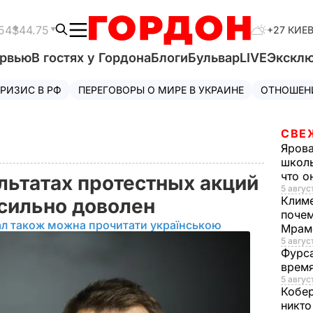
54
$44.75
+27 КИЕ
ервью
В гостях у Гордона
Блоги
Бульвар
LIVE
Экскл
РИЗИС В РФ
ПЕРЕГОВОРЫ О МИРЕ В УКРАИНЕ
ОТНОШЕН
СВЕ
Яров
школь
что о
льтатах протестных акций
5 август
Клим
 сильно доволен
почем
ал також можна прочитати українською
Мрам
5 август
Фурс
время
5 авгус
Кобе
никто