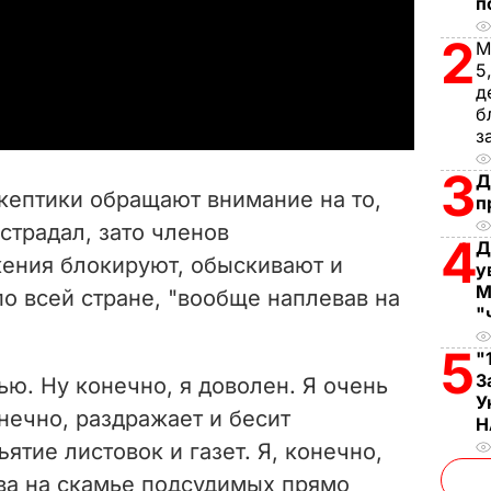
п
l
2
М
a
5
д
б
y
з
V
3
Д
кептики обращают внимание на то,
п
i
страдал, зато членов
4
Д
ения блокируют, обыскивают и
d
у
М
по всей стране, "вообще наплевав на
"
e
5
"
o
З
ью. Ну конечно, я доволен. Я очень
У
нечно, раздражает и бесит
Н
ятие листовок и газет. Я, конечно,
ва на скамье подсудимых прямо