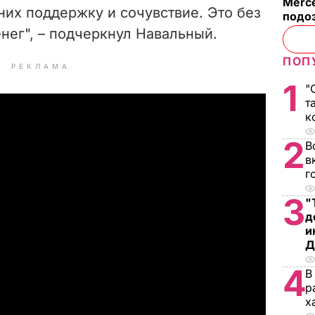
Merc
них поддержку и сочувствие. Это без
подо
енег", – подчеркнул Навальный.
ПОП
РЕКЛАМА
1
"
т
к
2
В
в
г
3
"
д
и
Д
4
В
р
х