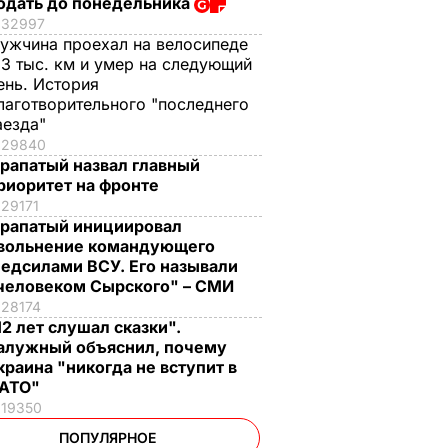
одать до понедельника
32997
ужчина проехал на велосипеде
,3 тыс. км и умер на следующий
ень. История
лаготворительного "последнего
аезда"
29840
рапатый назвал главный
риоритет на фронте
29171
рапатый инициировал
вольнение командующего
едсилами ВСУ. Его называли
человеком Сырского" – СМИ
28174
12 лет слушал сказки".
алужный объяснил, почему
краина "никогда не вступит в
АТО"
19350
ПОПУЛЯРНОЕ