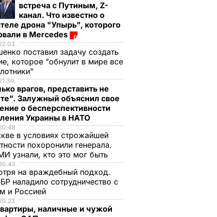
встреча с Путиным, Z-
канал. Что известно о
теле дрона "Упырь", которого
рвали в Mercedes
22.03
енко поставил задачу создать
е, которое "обнулит в мире все
илотники"
21.39
ько врагов, представить не
те". Залужный объяснил свое
ение о бесперспективности
пления Украины в НАТО
20.48
кве в условиях строжайшей
тности похоронили генерала.
И узнали, кто это мог быть
20.43
тря на враждебный подход.
БР наладило сотрудничество с
м и Россией
20.23
квартиры, наличные и чужой