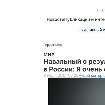
€51.
Новости
Публикации и инт
ТОПЛИВНЫЙ К
Гордон
Мир
МИР
Навальный о резу
в России: Я очень
8 июля 2017, 00.26
Цей матері