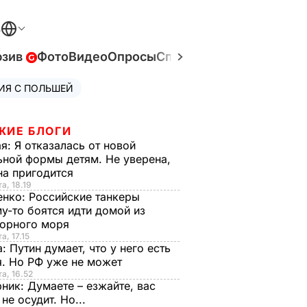
В
юзив
Фото
Видео
Опросы
Спецпроекты
Война в У
ИЯ С ПОЛЬШЕЙ
ЖИЕ БЛОГИ
ая:
Я отказалась от новой
ной формы детям. Не уверена,
на пригодится
а, 18.19
енко:
Российские танкеры
у-то боятся идти домой из
орного моря
а, 17.15
а:
Путин думает, что у него есть
. Но РФ уже не может
та, 16.52
рник:
Думаете – езжайте, вас
 не осудит. Но...