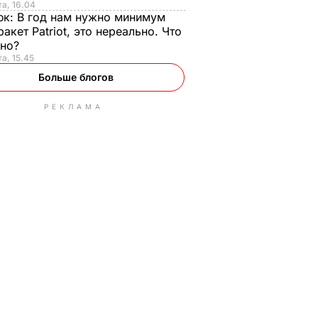
та, 16.04
юк:
В год нам нужно минимум
ракет Patriot, это нереально. Что
ьно?
та, 15.45
Больше блогов
РЕКЛАМА