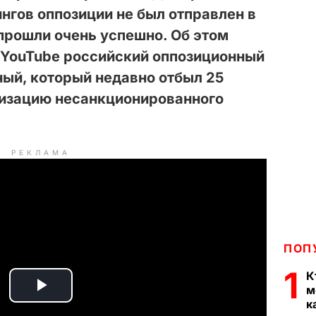
нгов оппозиции не был отправлен в
 прошли очень успешно.
Об этом
 YouTube
российский оппозиционный
ый, который недавно отбыл 25
низацию несанкционированного
РЕКЛАМА
ПОП
1
К
м
P
к