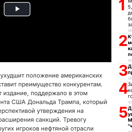
1
М
5
д
P
б
з
l
2
К
a
м
к
y
п
3
Д
V
п
н ухудшит положение американских
i
4
ставит преимущество конкурентам.
З
к
т издание, поддержало в этом
d
г
нта США Дональда Трампа, который
5
e
Д
ерспективой утверждения на
у
расширения санкций. Тревогу
o
М
"
ругих игроков нефтяной отрасли