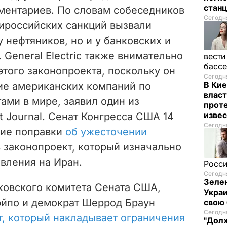
стан
мментариев. По словам собеседников
Сегодня
тироссийских санкций вызвали
у нефтяников, но и у банковских и
General Electric также внимательно
вести
басс
того законопроекта, поскольку он
Сегодня
В Кие
ие американских компаний по
власт
ами в мире, заявил один из
проте
изве
t Journal. Сенат Конгресса США 14
Сегодня
ие поправки
об ужесточении
 законопроект, который изначально
вления на Иран.
Росси
Сегодня
Зелен
ковского комитета Сената США,
Украи
йпо и демократ Шеррод Браун
свою 
Сегодня
т, который накладывает ограничения
"Долж