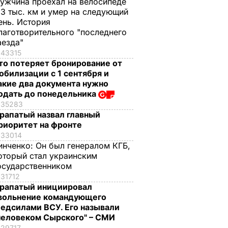
ужчина проехал на велосипеде
,3 тыс. км и умер на следующий
ень. История
лаготворительного "последнего
аезда"
43315
то потеряет бронирование от
обилизации с 1 сентября и
акие два документа нужно
одать до понедельника
35283
рапатый назвал главный
риоритет на фронте
33014
инченко:
Он был генералом КГБ,
оторый стал украинским
осударственником
31712
рапатый инициировал
вольнение командующего
едсилами ВСУ. Его называли
человеком Сырского" – СМИ
29717