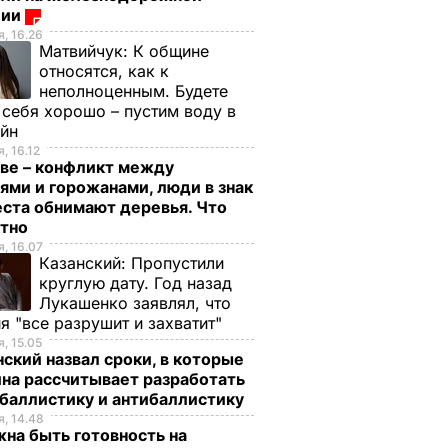
ции
, 16.26
Матвийчук:
К общине
относятся, как к
неполноценным. Будете
 себя хорошо – пустим воду в
ейн
, 16.12
ве – конфликт между
ями и горожанами, люди в знак
ста обнимают деревья. Что
стно
, 16.07
Казанский:
Пропустили
круглую дату. Год назад
Лукашенко заявлял, что
я "все разрушит и захватит"
, 15.05
ский назвал сроки, в которые
на рассчитывает разработать
баллистику и антибаллистику
, 14.48
на быть готовность на