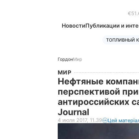
€51.
Новости
Публикации и инт
ТОПЛИВНЫЙ К
Гордон
Мир
МИР
Нефтяные компан
перспективой при
антироссийских са
Journal
4 июля 2017, 11.39
Цей матеріа