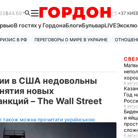
63
$44.69
+37 КИЕ
ервью
В гостях у Гордона
Блоги
Бульвар
LIVE
Эксклю
РИЗИС В РФ
ПЕРЕГОВОРЫ О МИРЕ В УКРАИНЕ
ОТНОШЕН
СВЕ
Матв
непол
хорош
ии в США недовольны
6 авгус
Казан
нятия новых
Год н
нкций – The Wall Street
Росси
6 авгус
Биде
и яйц
л також можна прочитати українською
прост
слож
6 авгус