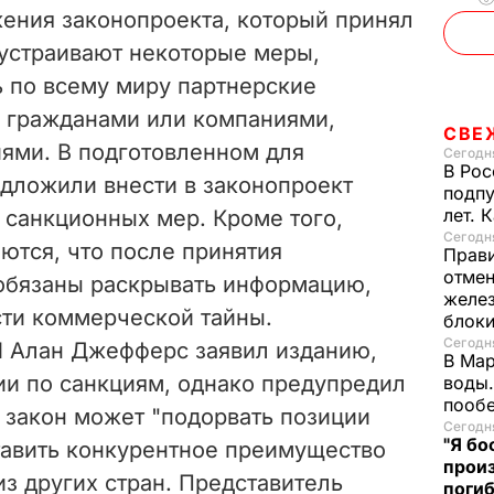
ения законопроекта, который принял
е устраивают некоторые меры,
 по всему миру партнерские
 гражданами или компаниями,
СВЕ
ями. В подготовленном для
Сегодня
В Рос
едложили внести в законопроект
подпу
лет. 
 санкционных мер. Кроме того,
Сегодня
ются, что после принятия
Прави
отмен
 обязаны раскрывать информацию,
желе
сти коммерческой тайны.
блок
Сегодня
l Алан Джефферс заявил изданию,
В Мар
ии по санкциям, однако предупредил
воды.
пооб
 закон может "подорвать позиции
Сегодня
"Я бо
авить конкурентное преимущество
произ
з других стран. Представитель
поги