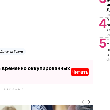
д
и
Д
4
В
р
х
5
Н
П
п
Дональд Трамп
в
а временно оккупированных
Читать
РЕКЛАМА