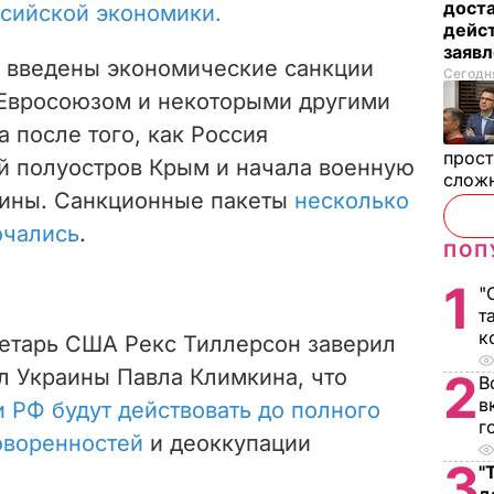
дост
ссийской экономики.
дейст
заяв
 введены экономические санкции
Сегодня
Евросоюзом и некоторыми другими
а после того, как Россия
прост
й полуостров Крым и начала военную
слож
аины. Санкционные пакеты
несколько
очались
.
ПОП
1
"
т
к
ретарь США Рекс Тиллерсон заверил
л Украины Павла Климкина, что
2
В
в
 РФ будут действовать до полного
г
оворенностей
и деоккупации
3
"