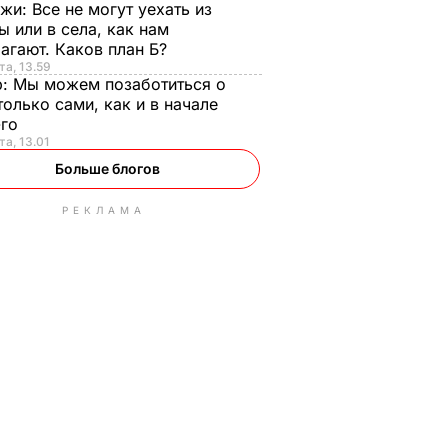
нжи:
Все не могут уехать из
ы или в села, как нам
агают. Каков план Б?
та, 13.59
р:
Мы можем позаботиться о
только сами, как и в начале
-го
та, 13.01
Больше блогов
РЕКЛАМА