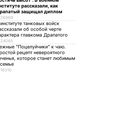
остичь высот". В военном
нституте рассказали, как
рапатый защищал диплом
26969
 институте танковых войск
ассказали об особой черте
арактера главкома Драпатого
24065
ежные "Поцелуйчики" к чаю.
ростой рецепт невероятного
еченья, которое станет любимым
 семье
16310