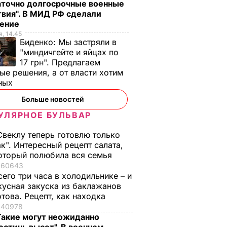
аточно долгосрочные военные
вия". В МИД РФ сделали
ление
, 14.45
Биденко:
Мы застряли в
"миндичгейте и яйцах по
17 грн". Предлагаем
ые решения, а от власти хотим
ных
Больше новостей
УЛЯРНОЕ БУЛЬВАР
Свеклу теперь готовлю только
ак". Интересный рецепт салата,
оторый полюбила вся семья
60643
сего три часа в холодильнике – и
кусная закуска из баклажанов
отова. Рецепт, как находка
40978
Такие могут неожиданно