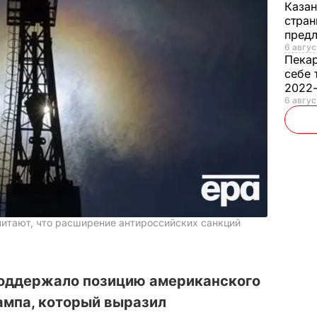
Каза
стран
предл
6 авгус
Пека
себе 
2022
6 авгус
итают, что расширение антироссийских санкций
оддержало позицию американского
ампа, который выразил