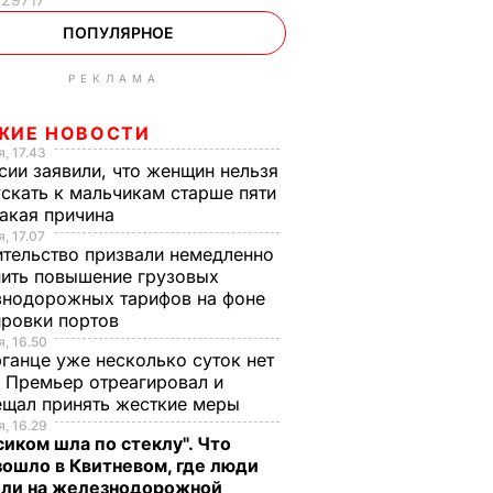
ПОПУЛЯРНОЕ
РЕКЛАМА
ЖИЕ НОВОСТИ
, 17.43
сии заявили, что женщин нельзя
скать к мальчикам старше пяти
Какая причина
, 17.07
тельство призвали немедленно
ить повышение грузовых
знодорожных тарифов на фоне
ировки портов
, 16.50
ганце уже несколько суток нет
 Премьер отреагировал и
ещал принять жесткие меры
, 16.29
сиком шла по стеклу". Что
ошло в Квитневом, где люди
бли на железнодорожной