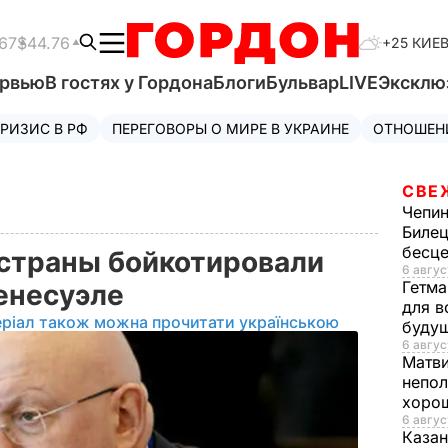
67
$44.76
+25 КИЕ
ервью
В гостях у Гордона
Блоги
Бульвар
LIVE
Эксклю
РИЗИС В РФ
ПЕРЕГОВОРЫ О МИРЕ В УКРАИНЕ
ОТНОШЕН
СВЕ
Чепи
Билец
бесц
 страны бойкотировали
6 авгус
Гетма
енесуэле
для в
еріал також можна прочитати українською
буду
6 авгус
Матв
непол
хорош
6 авгус
Казан