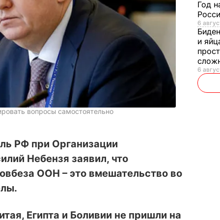
Год н
Росси
6 авгус
Биде
и яйц
прост
слож
6 авгус
ировать вопросы самостоятельно
ль РФ при Организации
лий Небензя заявил, что
овбеза ООН – это вмешательство во
элы.
тая, Египта и Боливии не пришли на