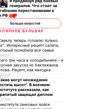
и продвинул ряд боевых
генералов. Что стоит за
табными перестановками в
и РФ
Больше новостей
УЛЯРНОЕ БУЛЬВАР
Свеклу теперь готовлю только
ак". Интересный рецепт салата,
оторый полюбила вся семья
64201
сего три часа в холодильнике – и
кусная закуска из баклажанов
отова. Рецепт, как находка
Мировые
Венесуэла
Венесуэла
41404
ь могут
предупреждает о
девальвировала
Такие могут неожиданно
остичь высот". В военном
$20 за
возможном обвале
национальную
нституте рассказали, как
цен на нефть до $20
валюту и подняла
рапатый защищал диплом
за баррель
цены на бензин
ЕНЬГИ
27350
18 июня, 17.49
ДЕНЬГИ
18 февраля, 12.37
МИР
 институте танковых войск