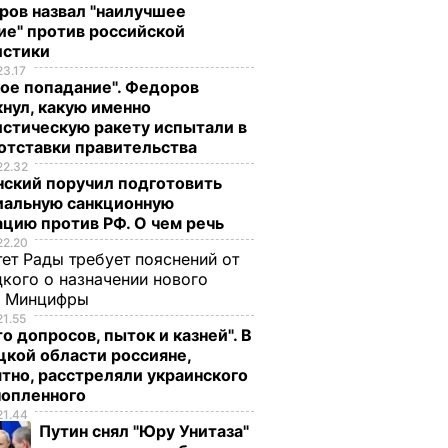
ров назвал "наилучшее
ие" против российской
истики
23.17
ое попадание". Федоров
нул, какую именно
стическую ракету испытали в
отставки правительства
22.32
нский поручил подготовить
иальную санкционную
цию против РФ. О чем речь
22.20
ет Рады требует пояснений от
кого о назначении нового
ы Минцифры
21.55
о допросов, пыток и казней". В
кой области россияне,
тно, расстреляли украинского
нопленного
21.44
Путин снял "Юру Унитаза"