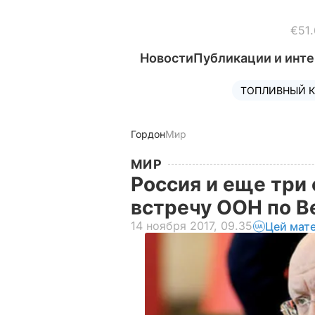
€51.
Новости
Публикации и инт
ТОПЛИВНЫЙ К
Гордон
Мир
МИР
Россия и еще три
встречу ООН по В
14 ноября 2017, 09.35
Цей мат