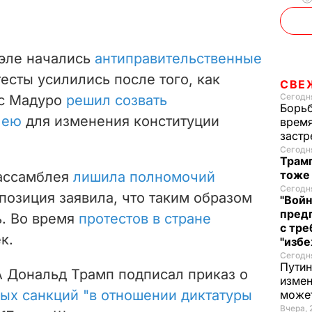
уэле начались
антиправительственные
тесты усилились после того, как
СВЕ
Сегодня
ас Мадуро
решил созвать
Борьб
лею
для изменения конституции
время
застр
Сегодня
Трамп
тоже
 ассамблея
лишила полномочий
Сегодня
ппозиция заявила, что таким образом
"Войн
пред
ь. Во время
протестов в стране
с тре
к.
"избе
Сегодня
Путин
А Дональд Трамп подписал приказ о
измен
ых санкций "в отношении диктатуры
може
Вчера, 