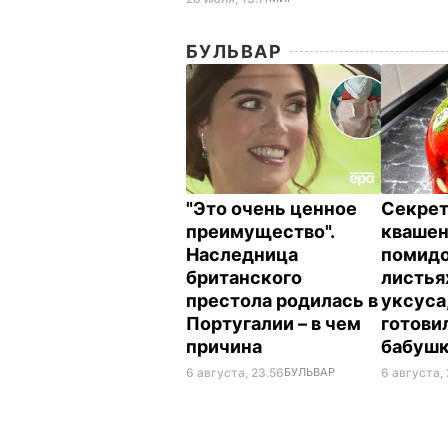
БУЛЬВАР
"Это очень ценное
Секрет
преимущество".
кваше
Наследница
помидо
британского
листья
престола родилась в
уксуса
Португалии – в чем
готови
причина
бабуш
6 августа, 23.56
БУЛЬВАР
6 августа, 