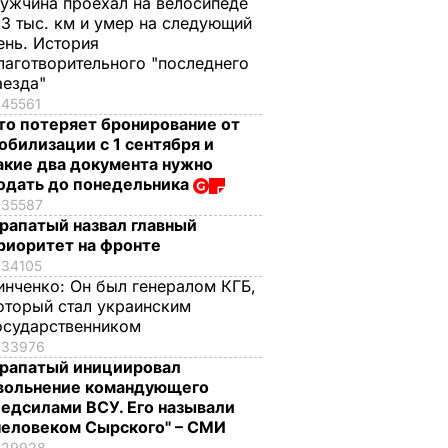
ужчина проехал на велосипеде
,3 тыс. км и умер на следующий
ень. История
лаготворительного "последнего
аезда"
45561
то потеряет бронирование от
обилизации с 1 сентября и
акие два документа нужно
одать до понедельника
35587
рапатый назвал главный
риоритет на фронте
34105
инченко:
Он был генералом КГБ,
оторый стал украинским
осударственником
33976
рапатый инициировал
вольнение командующего
едсилами ВСУ. Его называли
человеком Сырского" – СМИ
29928