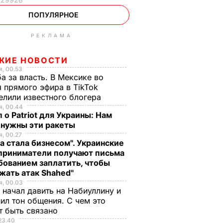
ПОПУЛЯРНОЕ
РЕКЛАМА
ЖИЕ НОВОСТИ
, 00.53
а за власть. В Мексике во
 прямого эфира в TikTok
елили известного блогера
, 00.44
 о Patriot для Украины: Нам
 нужны эти ракеты
, 00.27
а стала бизнесом". Украинские
приниматели получают письма
бованием заплатить, чтобы
жать атак Shahed"
, 00.03
 начал давить на Набиуллину и
ил тон общения. С чем это
т быть связано
23.40