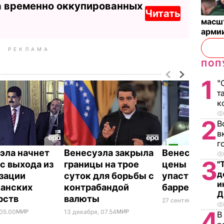
а временно оккупированных
Читать
масш
арми
РЕКЛАМА
ПОП
1
"
т
к
2
В
в
г
эла начнет
Венесуэла закрыла
Венесуэла: 
3
с выхода из
границы на трое
цены на нефт
"
д
зации
суток для борьбы с
упасть ниже 
и
анских
контрабандой
баррель
Д
рств
валюты
27 сентября, 15.36
Д
4
 05.00
МИР
13 декабря, 07.54
МИР
В