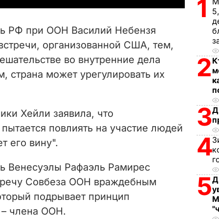
1
М
5
V
д
ль РФ при ООН Василий Небензя
б
i
з
встречи, организованной США, тем,
2
мешательстве во внутренние дела
d
К
м
м, страна может урегулировать их
к
e
п
o
3
Д
ки Хейли заявила, что
п
 пытается повлиять на участие людей
4
З
т его вину".
к
г
ь Венесуэлы Рафаэль Рамирес
5
Д
тречу Совбеза ООН враждебным
у
оторый подрывает принцип
М
"
 – члена ООН.