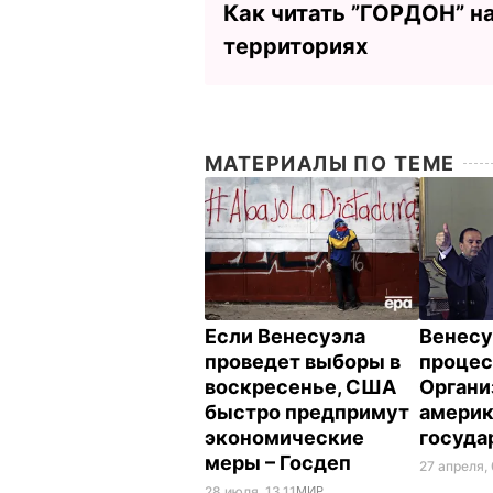
Как читать ”ГОРДОН” н
территориях
МАТЕРИАЛЫ ПО ТЕМЕ
Если Венесуэла
Венесу
проведет выборы в
процес
воскресенье, США
Органи
быстро предпримут
америк
экономические
госуда
меры – Госдеп
27 апреля,
28 июля, 13.11
МИР