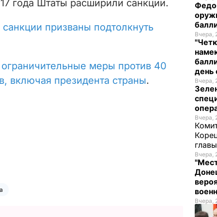
017 года Штаты расширили санкции.
Федо
оруж
балл
е
санкции призваны подтолкнуть
Вчера, 
"Четк
намек
балли
 ограничительные меры против 40
день 
в, включая президента страны
.
Вчера, 
Зеле
спец
опера
Вчера, 
Комит
Корец
глав
Вчера, 
"Мест
Донец
вероя
а
воен
Вчера, 