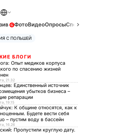
В
зив
Фото
Видео
Опросы
Спецпроекты
Война в Ук
ИЯ С ПОЛЬШЕЙ
ЖИЕ БЛОГИ
нога:
Опыт медиков корпуса
кого по спасению жизней
енен
та, 21.32
нцев:
Единственный источник
озмещения убытков бизнеса –
щие репарации
та, 19.15
ийчук:
К общине относятся, как к
ноценным. Будете вести себя
о – пустим воду в бассейн
та, 16.26
ский:
Пропустили круглую дату.