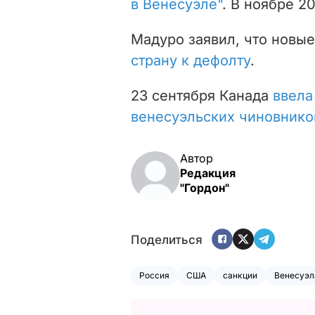
в Венесуэле"
. В ноябре 2
Мадуро заявил, что новы
страну к дефолту
.
23 сентября Канада
ввела
венесуэльских чиновнико
Автор
Редакция
"Гордон"
Поделиться
Россия
США
санкции
Венесуэл