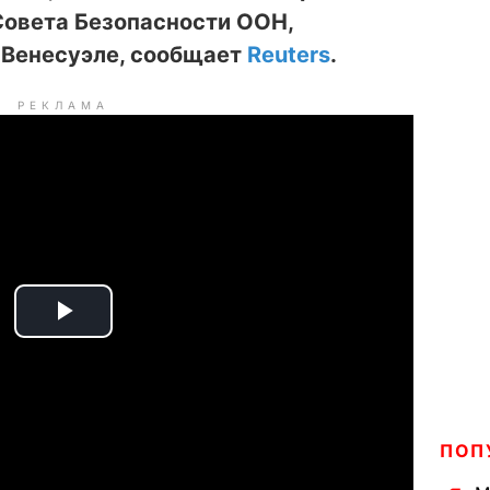
овета Безопасности ООН,
 Венесуэле, сообщает
Reuters
.
РЕКЛАМА
P
l
a
ПОП
y