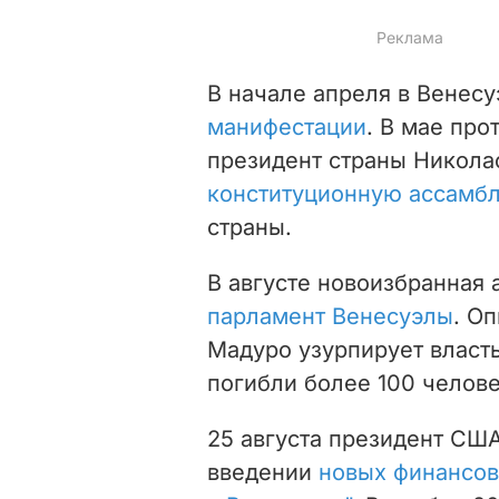
В начале апреля в Венес
манифестации
. В мае про
президент страны Никол
конституционную ассамб
страны.
В августе новоизбранная
парламент Венесуэлы
. О
Мадуро узурпирует власт
погибли более 100 челове
25 августа президент СШ
введении
новых финансов