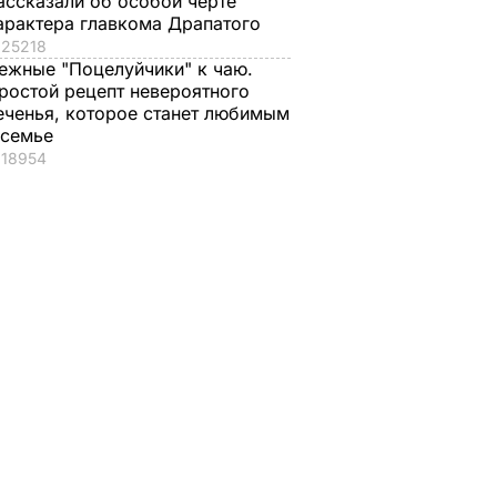
ассказали об особой черте
арактера главкома Драпатого
25218
ежные "Поцелуйчики" к чаю.
ростой рецепт невероятного
еченья, которое станет любимым
 семье
18954
, что
"Хрустящие
Жену Роналду
.
снаружи и нежные
назвали толстой. Ч
нейшей
внутри". Самые
сказал ее обидчик
вкусные жареные
футболист
кабачки
ВАР
6 августа, 17.50
БУЛЬВАР
6 августа, 18.09
БУЛЬВАР