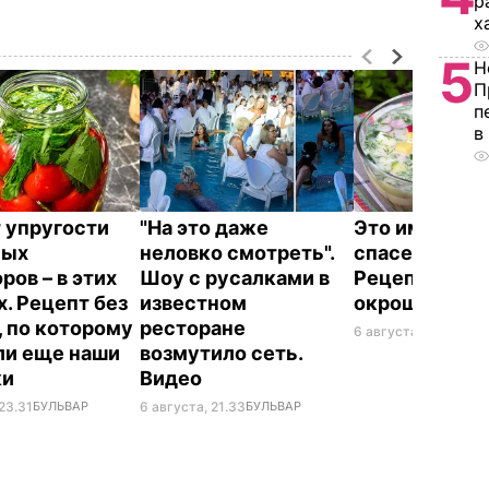
р
х
5
Н
П
п
в
 упругости
"На это даже
Это именно то
ных
неловко смотреть".
спасет в жару
ров – в этих
Шоу с русалками в
Рецепт вкус
х. Рецепт без
известном
окрошки
, по которому
ресторане
6 августа, 18.21
БУЛЬ
ли еще наши
возмутило сеть.
ки
Видео
23.31
БУЛЬВАР
6 августа, 21.33
БУЛЬВАР