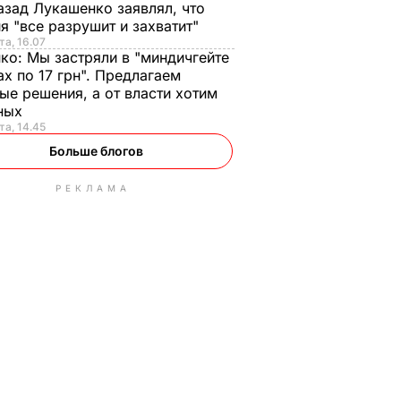
азад Лукашенко заявлял, что
я "все разрушит и захватит"
та, 16.07
нко:
Мы застряли в "миндичгейте
ах по 17 грн". Предлагаем
ые решения, а от власти хотим
ных
та, 14.45
Больше блогов
РЕКЛАМА