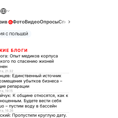
В
зив
Фото
Видео
Опросы
Спецпроекты
Война в Ук
ИЯ С ПОЛЬШЕЙ
ЖИЕ БЛОГИ
нога:
Опыт медиков корпуса
кого по спасению жизней
енен
та, 21.32
нцев:
Единственный источник
озмещения убытков бизнеса –
щие репарации
та, 19.15
ийчук:
К общине относятся, как к
ноценным. Будете вести себя
о – пустим воду в бассейн
та, 16.26
ский:
Пропустили круглую дату.