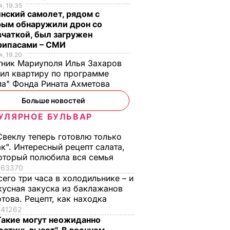
, 19.35
нский самолет, рядом с
рым обнаружили дрон со
чаткой, был загружен
рипасами – СМИ
, 19.20
ник Мариуполя Илья Захаров
ил квартиру по программе
итый
а" Фонда Рината Ахметова
Больше новостей
рькова
УЛЯРНОЕ БУЛЬВАР
берг
Свеклу теперь готовлю только
ак". Интересный рецепт салата,
оторый полюбила вся семья
63370
сего три часа в холодильнике – и
кусная закуска из баклажанов
отова. Рецепт, как находка
41262
Такие могут неожиданно