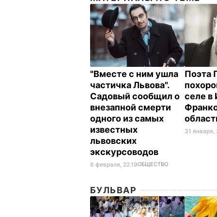
"Вместе с ним ушла
Поэта 
частичка Львова".
похоро
Садовый сообщил о
селе в
внезапной смерти
Франк
одного из самых
облас
известных
31 января,
львовских
экскурсоводов
6 февраля, 22.19
ОБЩЕСТВО
БУЛЬВАР