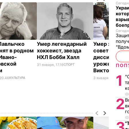
Сегодня
Украи
кото
взрыв
боеп
Сегодня
Защит
получ
Павлычко
Умер легендарный
Умер знамен
"Вдом
нят в родном
хоккеист, звезда
советский
 Ивано-
НХЛ Бобби Халл
диссидент,
овской
уроженец Ха
ПОП
31 января, 17.16
СПОРТ
ти
Виктор Файн
1
"
 20.46
КУЛЬТУРА
3 января, 22.38
МИР
т
к
2
В
в
г
3
"