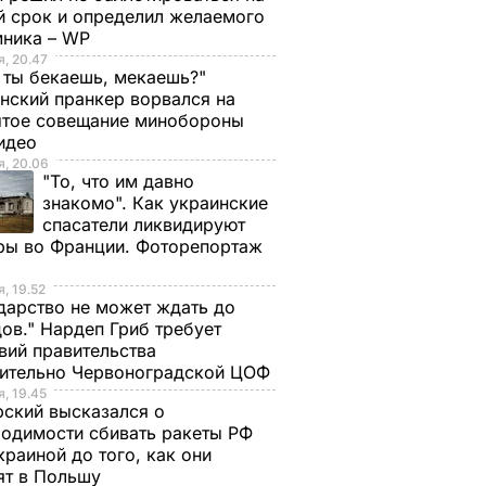
й срок и определил желаемого
мника – WP
, 20.47
 ты бекаешь, мекаешь?"
нский пранкер ворвался на
ытое совещание минобороны
Видео
, 20.06
"То, что им давно
знакомо". Как украинские
спасатели ликвидируют
ры во Франции. Фоторепортаж
, 19.52
дарство не может ждать до
ов." Нардеп Гриб требует
вий правительства
сительно Червоноградской ЦОФ
, 19.45
ский высказался о
одимости сбивать ракеты РФ
краиной до того, как они
ят в Польшу