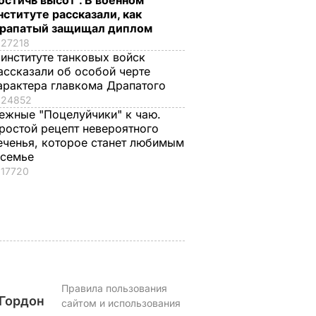
остичь высот". В военном
нституте рассказали, как
рапатый защищал диплом
27218
 институте танковых войск
ассказали об особой черте
о
Почему Чарльз III на
Галета с
арактера главкома Драпатого
самом деле
помидорами
24852
анут
проигнорировал 45-
готовится легко, а
ежные "Поцелуйчики" к чаю.
не
летие жены принца
получается – как в
ростой рецепт невероятного
ь за
Гарри и не поздравил
ресторане. Рецепт
еченья, которое станет любимым
невестку
понравится всей
 семье
семье
17720
ВАР
6 августа, 16.28
БУЛЬВАР
6 августа, 15.45
БУЛЬВАР
Правила пользования
Гордон
сайтом и использования