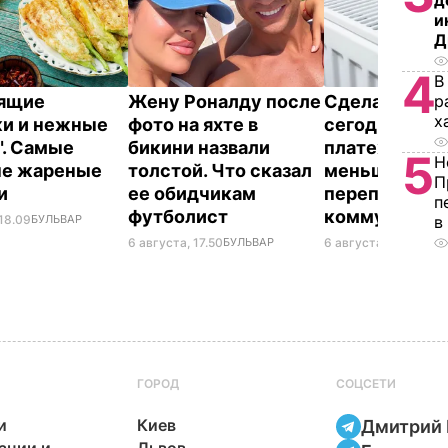
д
и
Д
4
В
р
тящие
Жену Роналду после
Сделайте эт
х
и и нежные
фото на яхте в
сегодня – и
". Самые
бикини назвали
платежки ст
5
Н
ые жареные
толстой. Что сказал
меньше. Как 
П
ки
ее обидчикам
переплачиват
п
футболист
коммуналку
в
 18.09
БУЛЬВАР
6 августа, 17.50
БУЛЬВАР
6 августа, 17.17
БУЛЬ
ГОРОД
СОЦСЕТИ
и
Киев
Дмитрий 