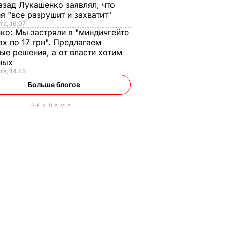
азад Лукашенко заявлял, что
я "все разрушит и захватит"
та, 16.07
нко:
Мы застряли в "миндичгейте
ах по 17 грн". Предлагаем
ые решения, а от власти хотим
ных
та, 14.45
Больше блогов
РЕКЛАМА