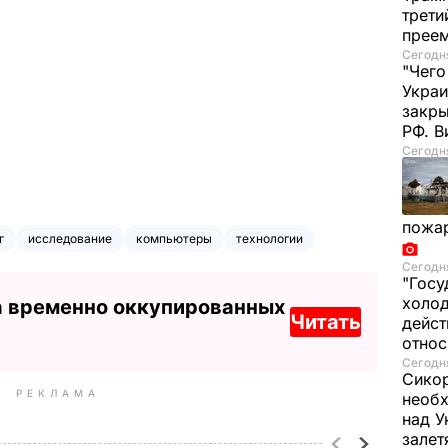
трети
прее
Сегодня
"Чего
Украи
закр
РФ. 
Сегодня
пожа
г
исследование
компьютеры
технологии
Сегодня
"Госу
холод
а временно оккупированных
Читать
дейст
отно
Сегодня
Сикор
РЕКЛАМА
необх
над У
залет