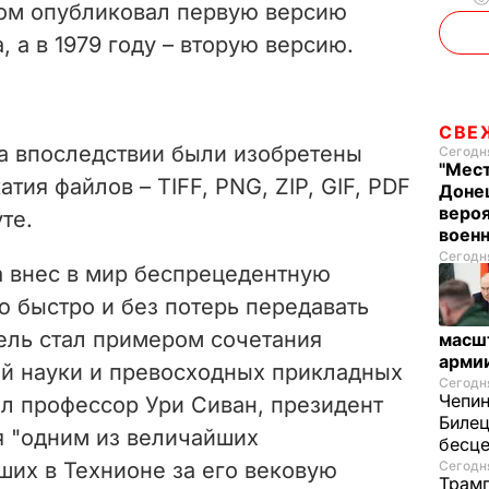
ом опубликовал первую версию
 а в 1979 году – вторую версию.
СВЕ
ма впоследствии были изобретены
Сегодня
"Мест
ия файлов – TIFF, PNG, ZIP, GIF, PDF
Донец
вероя
те.
воен
Сегодня
а внес в мир беспрецедентную
 быстро и без потерь передавать
ль стал примером сочетания
масш
арми
й науки и превосходных прикладных
Сегодня
Чепи
ал профессор Ури Сиван, президент
Билец
я "одним из величайших
бесц
ших в Технионе за его вековую
Сегодня
Трамп