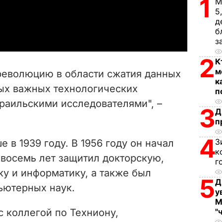
1
М
5
a
д
б
y
з
2
V
К
м
 революцию в области сжатия данных
к
i
мых важных технологических
п
раильскими исследователями", –
d
3
Д
п
e
4
З
 в 1939 году. В 1956 году он начал
o
к
 восемь лет защитил докторскую,
г
у и информатику, а также был
5
Д
ьютерных наук.
у
М
с коллегой по Техниону,
"