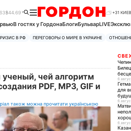
63
$44.69
+31 КИЕ
ервью
В гостях у Гордона
Блоги
Бульвар
LIVE
Эксклю
РИЗИС В РФ
ПЕРЕГОВОРЫ О МИРЕ В УКРАИНЕ
ОТНОШЕН
СВЕ
Чепи
Билец
бесц
 ученый, чей алгоритм
6 авгус
Гетма
создания PDF, MP3, GIF и
для в
буду
6 авгус
ріал також можна прочитати українською
Матв
непол
хорош
6 авгус
Казан