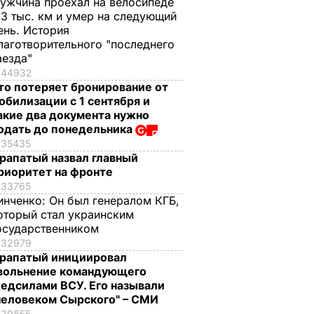
ужчина проехал на велосипеде
,3 тыс. км и умер на следующий
ень. История
лаготворительного "последнего
аезда"
44932
то потеряет бронирование от
обилизации с 1 сентября и
акие два документа нужно
одать до понедельника
35435
рапатый назвал главный
риоритет на фронте
33765
инченко:
Он был генералом КГБ,
оторый стал украинским
осударственником
32979
рапатый инициировал
вольнение командующего
едсилами ВСУ. Его называли
человеком Сырского" – СМИ
29855