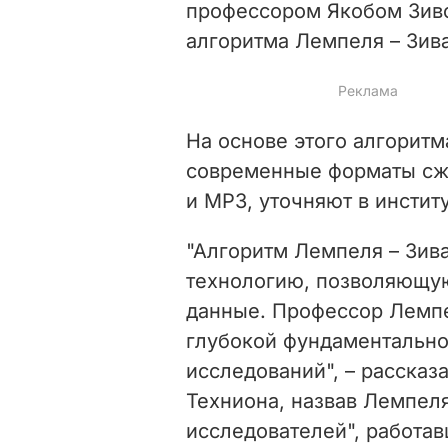
профессором Якобом Зив
алгоритма Лемпеля – Зива,
На основе этого алгорит
современные форматы сжат
и MP3, уточняют в институ
"Алгоритм Лемпеля – Зив
технологию, позволяющую
данные. Профессор Лемпе
глубокой фундаментально
исследований", – рассказ
Техниона, назвав Лемпел
исследователей", работав