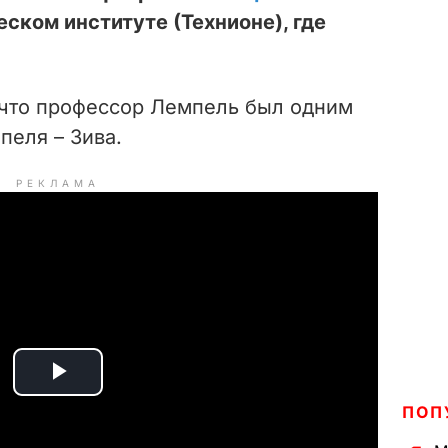
ском институте (Технионе), где
 что профессор Лемпель был одним
пеля – Зива.
РЕКЛАМА
P
ПОП
l