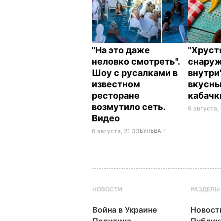
"На это даже
"Хрус
неловко смотреть".
снаруж
Шоу с русалками в
внутри
известном
вкусн
ресторане
кабач
возмутило сеть.
6 августа,
Видео
6 августа, 21.33
БУЛЬВАР
НОВОСТИ
РАЗДЕЛЫ
Война в Украине
Новост