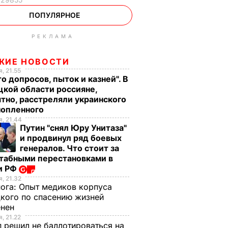
ПОПУЛЯРНОЕ
РЕКЛАМА
ЖИЕ НОВОСТИ
, 21.55
о допросов, пыток и казней". В
кой области россияне,
тно, расстреляли украинского
нопленного
, 21.44
Путин "снял Юру Унитаза"
и продвинул ряд боевых
генералов. Что стоит за
табными перестановками в
и РФ
, 21.32
нога:
Опыт медиков корпуса
кого по спасению жизней
енен
, 21.22
 решил не баллотироваться на