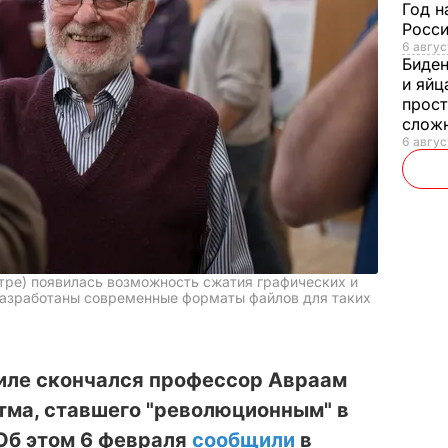
Год н
Росси
6 авгус
Биде
и яйц
прост
слож
6 авгус
тре) появилась возможность сжатия графических и
разработаны современные форматы файлов для таких
аиле скончался профессор Авраам
тма, ставшего "революционным" в
Об этом 6 февраля
сообщили
в