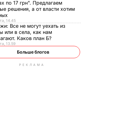
ах по 17 грн". Предлагаем
ые решения, а от власти хотим
ных
та, 14.45
нжи:
Все не могут уехать из
ы или в села, как нам
агают. Каков план Б?
та, 13.59
Больше блогов
РЕКЛАМА