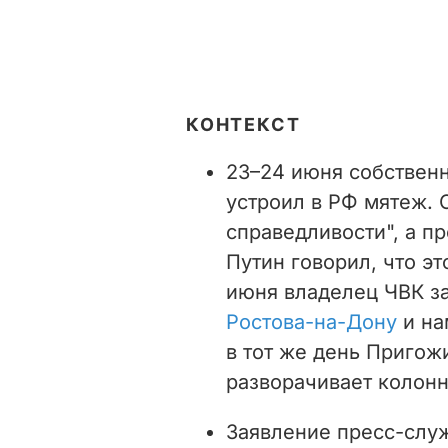
КОНТЕКСТ
23–24 июня собствен
устроил в РФ мятеж.
справедливости", а п
Путин говорил, что э
июня владелец ЧВК з
Ростова-на-Дону
и на
в тот же день Пригож
разворачивает колон
Заявление пресс-слу