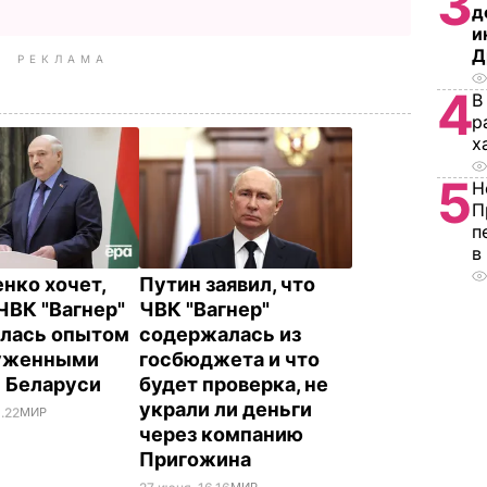
3
д
и
Д
РЕКЛАМА
4
В
р
х
5
Н
П
п
в
нко хочет,
Путин заявил, что
ЧВК "Вагнер"
ЧВК "Вагнер"
лась опытом
содержалась из
руженными
госбюджета и что
 Беларуси
будет проверка, не
украли ли деньги
.22
МИР
через компанию
Пригожина
МИР