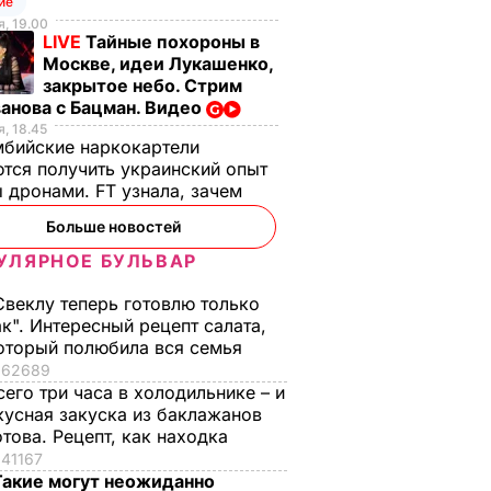
ие
, 19.00
LIVE
Тайные похороны в
Москве, идеи Лукашенко,
закрытое небо. Стрим
анова с Бацман. Видео
, 18.45
бийские наркокартели
тся получить украинский опыт
 дронами. FT узнала, зачем
Больше новостей
УЛЯРНОЕ БУЛЬВАР
Свеклу теперь готовлю только
ак". Интересный рецепт салата,
оторый полюбила вся семья
62689
сего три часа в холодильнике – и
кусная закуска из баклажанов
отова. Рецепт, как находка
41167
Такие могут неожиданно