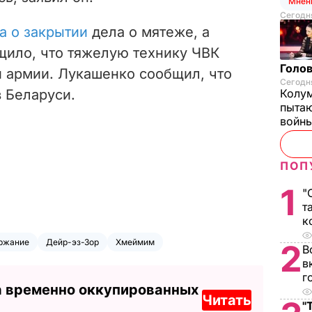
Мнен
Сегодня
а о закрытии
дела о мятеже, а
ило, что тяжелую технику ЧВК
Голов
 армии. Лукашенко сообщил, что
Сегодня
 Беларуси.
Колум
пытаю
войны
ПОП
1
"
т
к
ржание
Дейр-эз-Зор
Хмеймим
2
В
в
г
а временно оккупированных
Читать
"