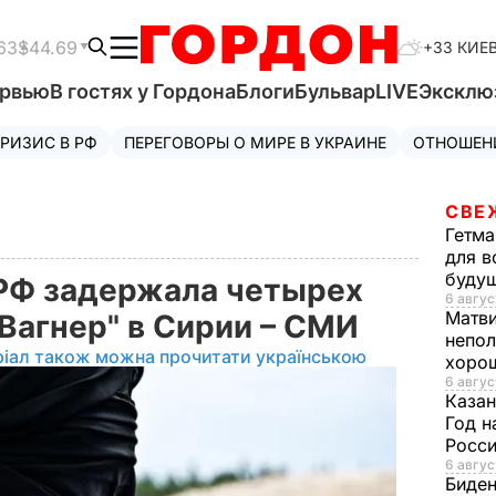
63
$44.69
+33 КИЕ
ервью
В гостях у Гордона
Блоги
Бульвар
LIVE
Эксклю
РИЗИС В РФ
ПЕРЕГОВОРЫ О МИРЕ В УКРАИНЕ
ОТНОШЕН
СВЕ
Гетма
для в
буду
 РФ задержала четырех
6 авгус
Матв
Вагнер" в Сирии – СМИ
непол
ріал також можна прочитати українською
хорош
6 авгус
Казан
Год н
Росси
6 авгус
Биде