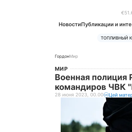
€51.
Новости
Публикации и инт
ТОПЛИВНЫЙ К
Гордон
Мир
МИР
Военная полиция
командиров ЧВК "
28 июня 2023, 00.00
Цей мате