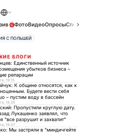
В
зив
Фото
Видео
Опросы
Спецпроекты
Война в Ук
ИЯ С ПОЛЬШЕЙ
ЖИЕ БЛОГИ
нцев:
Единственный источник
озмещения убытков бизнеса –
щие репарации
та, 19.15
ийчук:
К общине относятся, как к
ноценным. Будете вести себя
о – пустим воду в бассейн
та, 16.26
ский:
Пропустили круглую дату.
азад Лукашенко заявлял, что
я "все разрушит и захватит"
та, 16.07
нко:
Мы застряли в "миндичгейте