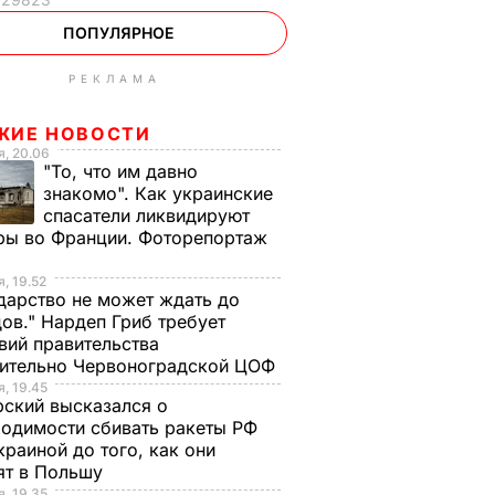
ПОПУЛЯРНОЕ
РЕКЛАМА
ЖИЕ НОВОСТИ
, 20.06
"То, что им давно
знакомо". Как украинские
спасатели ликвидируют
ры во Франции. Фоторепортаж
, 19.52
дарство не может ждать до
ов." Нардеп Гриб требует
вий правительства
сительно Червоноградской ЦОФ
, 19.45
ский высказался о
одимости сбивать ракеты РФ
краиной до того, как они
ят в Польшу
, 19.35