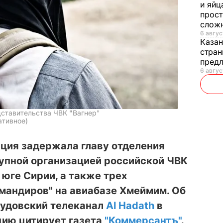
и яйц
прост
слож
6 авгус
Каза
стран
предл
6 авгус
дставительства ЧВК "Вагнер"
ативное)
иция задержала главу отделения
тупной организацией российской ЧВК
 юге Сирии, а также трех
мандиров" на авиабазе Хмеймим. Об
аудовский телеканал
Al Hadath
в
ию цитирует газета
"
Коммерсантъ"
.