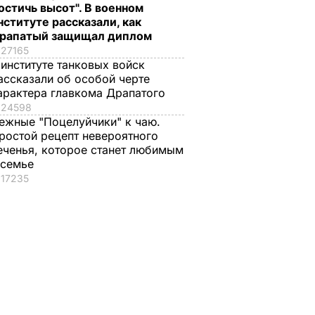
остичь высот". В военном
нституте рассказали, как
рапатый защищал диплом
27165
 институте танковых войск
ассказали об особой черте
арактера главкома Драпатого
24598
ежные "Поцелуйчики" к чаю.
ростой рецепт невероятного
еченья, которое станет любимым
 семье
17235