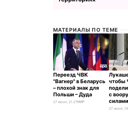
МАТЕРИАЛЫ ПО ТЕМЕ
Переезд ЧВК
Лукаше
"Вагнер" в Беларусь
чтобы 
– плохой знак для
подели
Польши – Дуда
с воо
силами
27 июня, 21.27
МИР
27 июня, 19