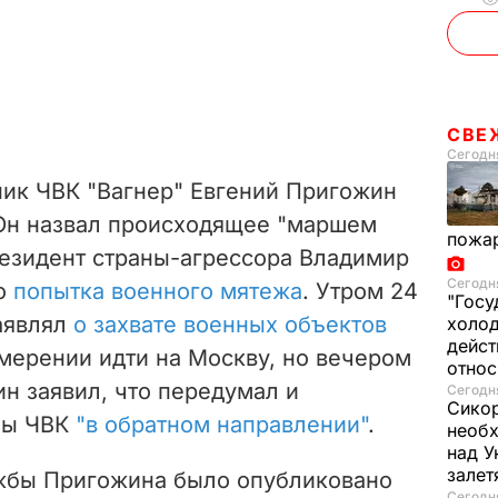
СВЕ
Сегодня
ник ЧВК "Вагнер" Евгений Пригожин
 Он назвал происходящее "маршем
пожа
резидент страны-агрессора Владимир
Сегодня
то
попытка военного мятежа
. Утром 24
"Госу
аявлял
о захвате военных объектов
холод
дейст
мерении идти на Москву, но вечером
отно
ин заявил, что передумал и
Сегодня
Сикор
ны ЧВК
"в обратном направлении"
.
необх
над У
залет
жбы Пригожина было опубликовано
Сегодня