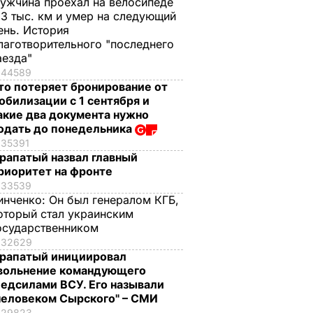
ужчина проехал на велосипеде
,3 тыс. км и умер на следующий
ень. История
лаготворительного "последнего
аезда"
44589
то потеряет бронирование от
обилизации с 1 сентября и
акие два документа нужно
одать до понедельника
35391
рапатый назвал главный
риоритет на фронте
33539
инченко:
Он был генералом КГБ,
оторый стал украинским
осударственником
32629
рапатый инициировал
вольнение командующего
едсилами ВСУ. Его называли
человеком Сырского" – СМИ
29823