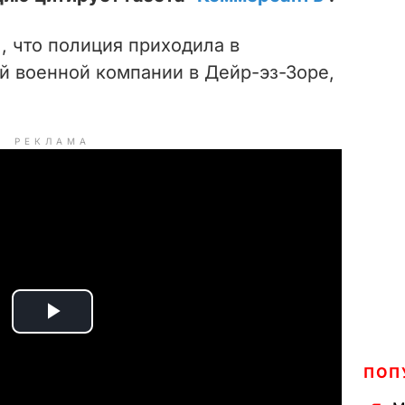
, что
полиция приходила в
й военной компании в Дейр-эз-Зоре,
РЕКЛАМА
P
l
ПОП