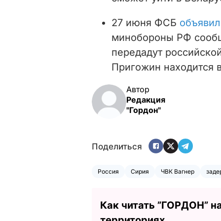
27 июня ФСБ
объявил
минобороны РФ сообщ
передадут российской
Пригожин находится в
Автор
Редакция
"Гордон"
Поделиться
Россия
Сирия
ЧВК Вагнер
заде
Как читать ”ГОРДОН” н
территориях