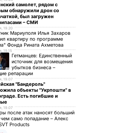
нский самолет, рядом с
рым обнаружили дрон со
чаткой, был загружен
рипасами – СМИ
, 19.20
ник Мариуполя Илья Захаров
ил квартиру по программе
а" Фонда Рината Ахметова
, 19.15
Гетманцев:
Единственный
источник для возмещения
убытков бизнеса –
щие репарации
, 19.07
йская "Бандероль"
ожила объекты "Укрпошти" в
граде. Есть погибшие и
ные
, 19.07
ы после атак наносят больший
 чем само попадание – Алекс
SVT Products