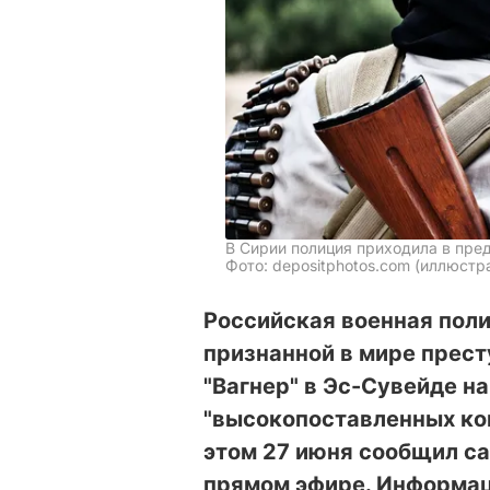
В Сирии полиция приходила в пре
Фото: depositphotos.com (иллюстр
Российская военная пол
признанной в мире прес
"Вагнер" в Эс-Сувейде на
"высокопоставленных ко
этом 27 июня сообщил с
прямом эфире. Информац