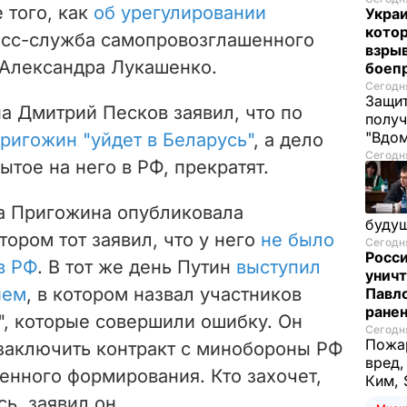
 того, как
об урегулировании
Украи
кото
есс-служба самопровозглашенного
взрыв
 Александра Лукашенко.
боеп
Сегодня
Защит
а Дмитрий Песков заявил, что по
получ
"Вдом
ригожин "уйдет в Беларусь"
, а дело
Сегодня
ытое на него в РФ, прекратят.
а Пригожина опубликовала
буду
тором тот заявил, что у него
не было
Сегодня
Росси
в РФ
. В тот же день Путин
выступил
уничт
ием
, в котором назвал участников
Павло
ране
, которые совершили ошибку. Он
Сегодня
Пожар
 заключить контракт с минобороны РФ
вред,
енного формирования. Кто захочет,
Ким, 
ь, заявил он.