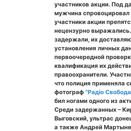
участников акции. Под д
мужчина спровоцировал 
участники акции препят
нецензурно выражались.
задержали, их доставляю
установления личных дан
первоочередной проверк
квалификация их действ
правоохранители. Участн
что полиция применяла с
фотограф
"Радіо Свобода
бил ногами одного из ак
Среди задержанных – Ки
Выговский, ультрас доне
а также Андрей Мартыне