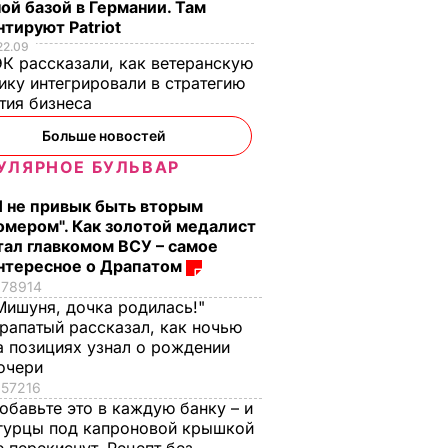
ой базой в Германии. Там
ре
тируют Patriot
22.09
К рассказали, как ветеранскую
ИКА
ику интегрировали в стратегию
тия бизнеса
Больше новостей
УЛЯРНОЕ БУЛЬВАР
Я не привык быть вторым
омером". Как золотой медалист
тал главкомом ВСУ – самое
нтересное о Драпатом
78914
Мишуня, дочка родилась!"
рапатый рассказал, как ночью
а позициях узнал о рождении
, что
"Ничего навязывать
Смешайте это с
очери
з
не буду". Драпатый
мукой – и целая гор
57216
ак
рассказал, какую
мягких, словно пух,
обавьте это в каждую банку – и
 нежные
профессию выбрал
пирожков готова.
гурцы под капроновой крышкой