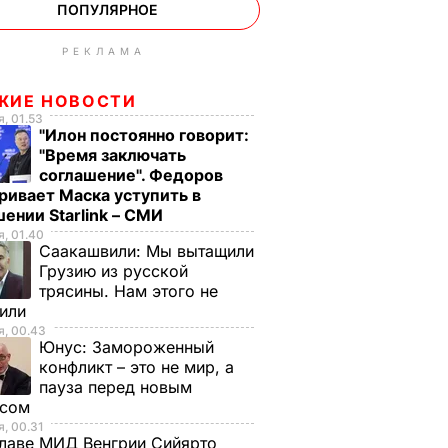
ПОПУЛЯРНОЕ
РЕКЛАМА
ЖИЕ НОВОСТИ
, 01.53
"Илон постоянно говорит:
"Время заключать
соглашение". Федоров
ривает Маска уступить в
ении Starlink – СМИ
, 01.40
Саакашвили:
Мы вытащили
Грузию из русской
трясины. Нам этого не
тили
, 00.43
Юнус:
Замороженный
конфликт – это не мир, а
пауза перед новым
исом
, 00.31
лаве МИД Венгрии Сийярто