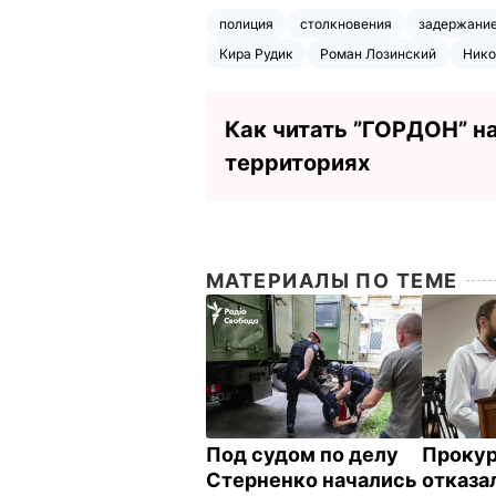
полиция
столкновения
задержани
Кира Рудик
Роман Лозинский
Нико
Как читать ”ГОРДОН” н
территориях
МАТЕРИАЛЫ ПО ТЕМЕ
Под судом по делу
Прокур
Стерненко начались
отказа