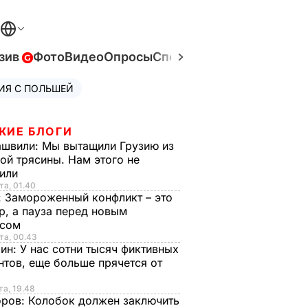
зив
Фото
Видео
Опросы
Спецпроекты
Война в Ук
ИЯ С ПОЛЬШЕЙ
ЖИЕ БЛОГИ
ашвили:
Мы вытащили Грузию из
ой трясины. Нам этого не
тили
та, 01.40
:
Замороженный конфликт – это
р, а пауза перед новым
исом
та, 00.43
рин:
У нас сотни тысяч фиктивных
нтов, еще больше прячется от
та, 19.48
оров:
Колобок должен заключить