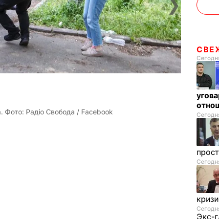
❯
СВЕ
Сегодня
угова
отнош
 Фото: Радіо Свобода / Facebook
Сегодня
прос
Сегодня
криз
Сегодня
Экс-г