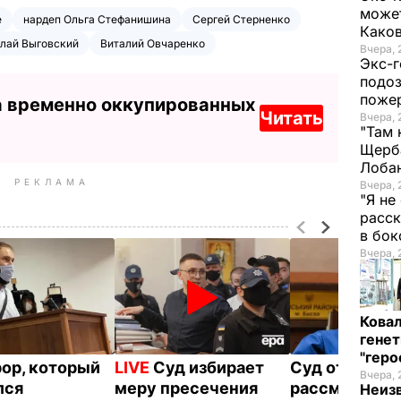
может
е
нардеп Ольга Стефанишина
Сергей Стерненко
Како
лай Выговский
Виталий Овчаренко
Вчера, 
Экс-г
подоз
поже
а временно оккупированных
Читать
Вчера, 
"Там 
Щерба
Лоба
РЕКЛАМА
Вчера, 
"Я не
расск
в бо
Вчера, 
Кова
генет
"гер
ор, который
LIVE
Суд избирает
Суд отложил
Вчера, 
лся
меру пресечения
рассмотрени
Неиз