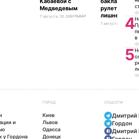
н
Кабаевой с
баклажанны
с
Медведевым
рулетики без
лишнего жир
7 августа, 20.39
БУЛЬВАР
4
Н
7 августа, 20.17
БУЛЬ
П
п
в
5
Н
о
р
л
ГОРОД
СОЦСЕТИ
и
Киев
Дмитрий 
ации и
Львов
Гордон
ью
Одесса
Дмитрий 
х у Гордона
Донецк
Гордон