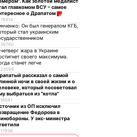
омером". Как золотой медалист
тал главкомом ВСУ – самое
нтересное о Драпатом
78914
инченко:
Он был генералом КГБ,
оторый стал украинским
осударственником
36760
 четверг жара в Украине
остигнет своего максимума.
огда станет легче
23099
рапатый рассказал о самой
линной ночи в своей жизни и о
еловеке, который посоветовал
му выбраться из "котла"
18681
сточник из ОП исключил
озвращение Федорова в
инобороны. У экс-министра
тветили
17938