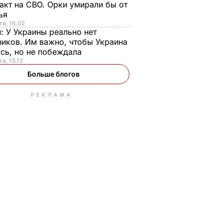
акт на СВО. Орки умирали бы от
тья
та, 16.02
н:
У Украины реально нет
иков. Им важно, чтобы Украина
сь, но не побеждала
а, 15.12
Больше блогов
РЕКЛАМА