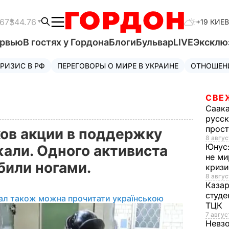
.67
$44.76
+19 КИЕВ
ервью
В гостях у Гордона
Блоги
Бульвар
LIVE
Эксклю
РИЗИС В РФ
ПЕРЕГОВОРЫ О МИРЕ В УКРАИНЕ
ОТНОШЕН
СВЕ
Саак
русск
прос
ов акции в поддержку
8 авгус
Юнус
али. Одного активиста
не ми
били ногами.
криз
8 авгус
Каза
студе
ал також можна прочитати українською
ТЦК
7 авгус
Невз