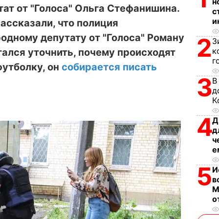
н
ат от "Голоса" Ольга Стефанишина.
с
и
ассказали, что полиция
одному депутату от "Голоса" Роману
2
З
к
ался уточнить, почему происходят
г
футболку, он
собирается писать
3
В
д
К
4
Д
д
ч
е
5
И
в
М
о