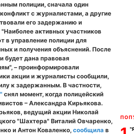
анным полиции, сначала один
конфликт с журналистами, а другие
ствовали его задержанию и
 "Наиболее активных участников
т в управление полиции для
ных и получения объяснений. После
и будет дана правовая
иям", – проинформировали
ики акции и журналисты сообщили,
илу к задержанным. В частности,
"
снял момент, когда полицейский
тивистов – Александра Кирьякова.
рьяков, ведущий акции Николай
ПОП
цкого "Шахтера" Виталий Овчаренко,
1
"
нко и Антон Коваленко,
сообщила
в