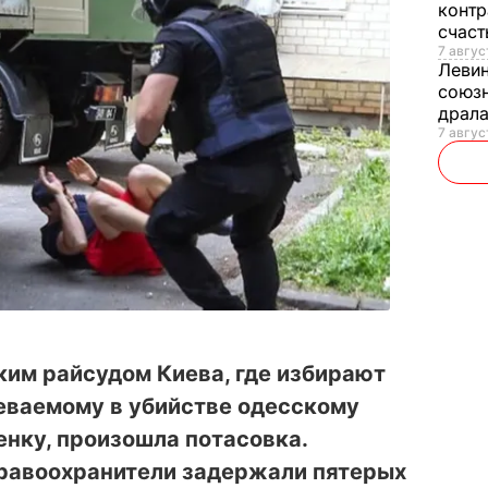
контр
счас
7 авгус
Леви
союзн
драла
7 август
ким райсудом Киева, где избирают
еваемому в убийстве одесскому
нку, произошла потасовка.
 правоохранители задержали пятерых