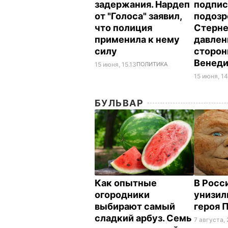
задержания. Нардеп
подпи
от "Голоса" заявил,
подозр
что полиция
Стерне
применила к нему
давлен
силу
сторо
Венед
15 июня, 15.13
ПОЛИТИКА
15 июня, 14
БУЛЬВАР
Как опытные
В Росс
огородники
унизил
выбирают самый
героя 
сладкий арбуз. Семь
7 августа, 