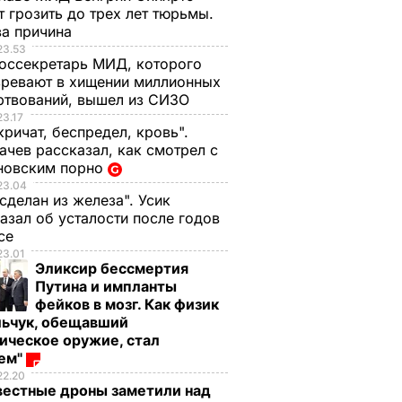
 грозить до трех лет тюрьмы.
ва причина
23.53
оссекретарь МИД, которого
ревают в хищении миллионных
ртвований, вышел из СИЗО
23.17
кричат, беспредел, кровь".
чев рассказал, как смотрел с
новским порно
23.04
 сделан из железа". Усик
азал об усталости после годов
ксе
23.01
Эликсир бессмертия
Путина и импланты
фейков в мозг. Как физик
льчук, обещавший
ическое оружие, стал
оем"
22.20
е
вестные дроны заметили над