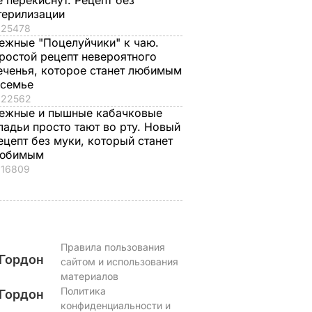
е перекиснут. Рецепт без
е
его сын
Самый лучший
терилизации
рецепт
7 августа, 19.44
БУЛЬВАР
25478
а
7 августа, 18.16
БУЛЬВАР
ежные "Поцелуйчики" к чаю.
ВАР
ростой рецепт невероятного
еченья, которое станет любимым
 семье
22562
ежные и пышные кабачковые
ладьи просто тают во рту. Новый
ецепт без муки, который станет
юбимым
16809
Правила пользования
Гордон
сайтом и использования
материалов
Политика
Гордон
конфиденциальности и