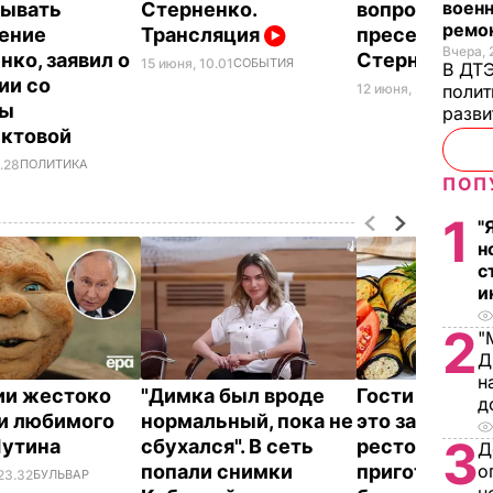
военн
сывать
Стерненко.
вопроса о ме
ремон
ение
Трансляция
пресечения
Вчера, 
нко, заявил о
Стерненко
15 июня, 10.01
СОБЫТИЯ
В ДТЭ
ии со
12 июня, 22.13
ПОЛИТ
полит
ны
разви
иктовой
.28
ПОЛИТИКА
ПОП
1
"
н
с
и
2
"
Д
н
ии жестоко
"Димка был вроде
Гости думают
д
и любимого
нормальный, пока не
это закуска и
3
Путина
сбухался". В сеть
ресторана. К
Д
попали снимки
приготовить
о
23.32
БУЛЬВАР