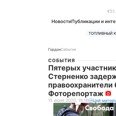
€51
Новости
Публикации и инт
ТОПЛИВНЫЙ К
Гордон
События
СОБЫТИЯ
Пятерых участник
Стерненко задерж
правоохранители 
Фоторепортаж
15 июня 2020, 16.18
Цей матері