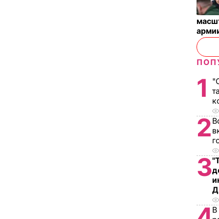
масш
арми
ПОП
1
"
т
к
2
В
в
г
3
"
д
и
Д
4
В