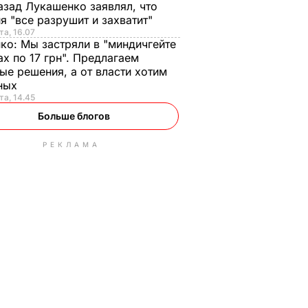
азад Лукашенко заявлял, что
я "все разрушит и захватит"
та, 16.07
нко:
Мы застряли в "миндичгейте
ах по 17 грн". Предлагаем
ые решения, а от власти хотим
ных
та, 14.45
Больше блогов
РЕКЛАМА