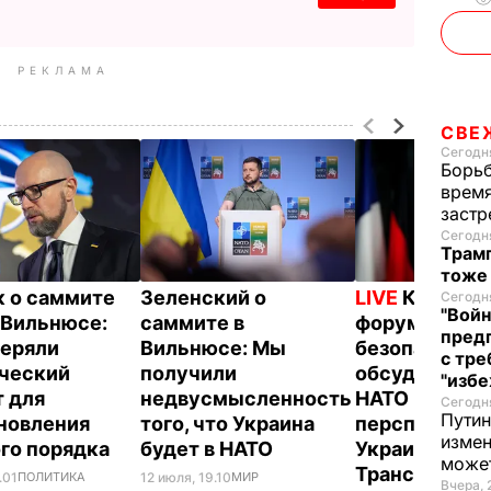
РЕКЛАМА
СВЕ
Сегодня
Борьб
время
застр
Сегодня
Трамп
тоже
 о саммите
Зеленский о
LIVE
Киевски
Сегодня
"Войн
 Вильнюсе:
саммите в
форум по
пред
еряли
Вильнюсе: Мы
безопасност
с тре
ческий
получили
обсудил сам
"избе
 для
недвусмысленность
НАТО в Вильн
Сегодня
Путин
новления
того, что Украина
перспективы
измен
го порядка
будет в НАТО
Украины в Ал
може
Трансляция
.01
ПОЛИТИКА
12 июля, 19.10
МИР
Вчера, 