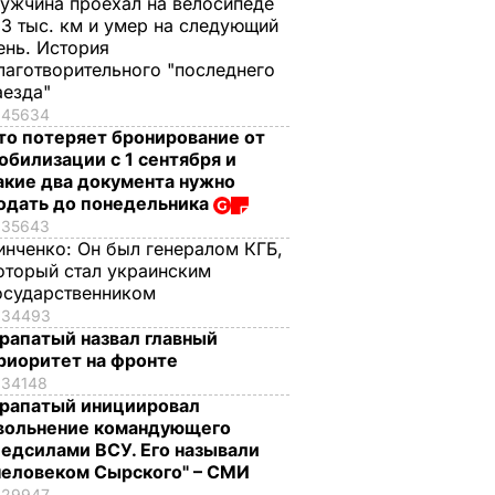
ужчина проехал на велосипеде
,3 тыс. км и умер на следующий
ень. История
лаготворительного "последнего
аезда"
45634
то потеряет бронирование от
обилизации с 1 сентября и
акие два документа нужно
одать до понедельника
35643
инченко:
Он был генералом КГБ,
оторый стал украинским
осударственником
34493
рапатый назвал главный
риоритет на фронте
34148
рапатый инициировал
вольнение командующего
едсилами ВСУ. Его называли
человеком Сырского" – СМИ
29947