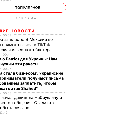
ПОПУЛЯРНОЕ
РЕКЛАМА
ЖИЕ НОВОСТИ
, 00.53
а за власть. В Мексике во
 прямого эфира в TikTok
елили известного блогера
, 00.44
 о Patriot для Украины: Нам
 нужны эти ракеты
й
, 00.27
а стала бизнесом". Украинские
приниматели получают письма
и
бованием заплатить, чтобы
мит
жать атак Shahed"
юсе и
, 00.03
 начал давить на Набиуллину и
ил тон общения. С чем это
ьянсе.
т быть связано
23.40