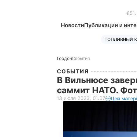
€51.
Новости
Публикации и инт
ТОПЛИВНЫЙ К
Гордон
События
СОБЫТИЯ
В Вильнюсе заве
саммит НАТО. Фо
13 июля 2023, 01.07
Цей матер