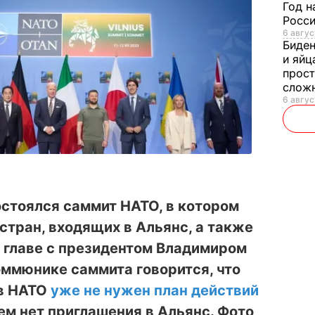
Год н
Росси
6 авгус
Биде
и яйц
прост
слож
6 авгус
остоялся саммит НАТО, в котором
стран, входящих в Альянс, а также
 главе с президентом Владимиром
оммюнике саммита говорится, что
 в НАТО
уже не нужен план действий
 нем нет приглашения в Альянс. Фото