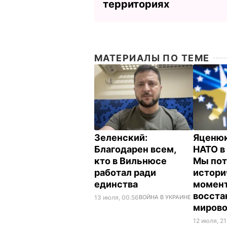
территориях
МАТЕРИАЛЫ ПО ТЕМЕ
Зеленский:
Яценюк
Благодарен всем,
НАТО в
кто в Вильнюсе
Мы пот
работал ради
истори
единства
момент
восста
13 июля, 00.56
ВОЙНА В УКРАИНЕ
мирово
12 июля, 21