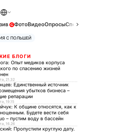
В
зив
Фото
Видео
Опросы
Спецпроекты
Война в Ук
ИЯ С ПОЛЬШЕЙ
ЖИЕ БЛОГИ
нога:
Опыт медиков корпуса
кого по спасению жизней
енен
та, 21.32
нцев:
Единственный источник
озмещения убытков бизнеса –
щие репарации
та, 19.15
ийчук:
К общине относятся, как к
ноценным. Будете вести себя
о – пустим воду в бассейн
та, 16.26
ский:
Пропустили круглую дату.