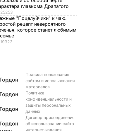
ассказали об особой черте
арактера главкома Драпатого
25253
ежные "Поцелуйчики" к чаю.
ростой рецепт невероятного
еченья, которое станет любимым
 семье
19323
Правила пользования
Гордон
сайтом и использования
материалов
Политика
Гордон
конфиденциальности и
защиты персональных
Гордон
данных
Договор присоединения
Гордон
об использовании сайта
интернет-издания
цман