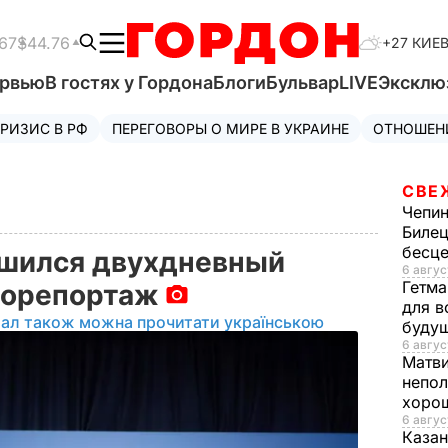
67
$44.76
+27 КИЕ
ервью
В гостях у Гордона
Блоги
Бульвар
LIVE
Эксклю
РИЗИС В РФ
ПЕРЕГОВОРЫ О МИРЕ В УКРАИНЕ
ОТНОШЕН
СВЕ
Чепи
Билец
бесц
ршился двухдневный
6 авгус
Гетма
торепортаж
для в
іал також можна прочитати українською
буду
6 авгус
Матв
непол
хорош
6 авгус
Казан