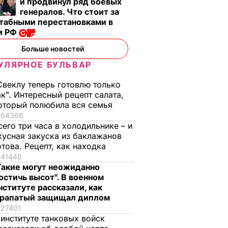
и продвинул ряд боевых
генералов. Что стоит за
табными перестановками в
и РФ
Больше новостей
УЛЯРНОЕ БУЛЬВАР
Свеклу теперь готовлю только
ак". Интересный рецепт салата,
оторый полюбила вся семья
64366
сего три часа в холодильнике – и
кусная закуска из баклажанов
отова. Рецепт, как находка
41448
Такие могут неожиданно
остичь высот". В военном
нституте рассказали, как
рапатый защищал диплом
27401
 институте танковых войск