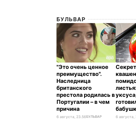
БУЛЬВАР
"Это очень ценное
Секрет
преимущество".
кваше
Наследница
помидо
британского
листья
престола родилась в
уксуса
Португалии – в чем
готови
причина
бабуш
6 августа, 23.56
БУЛЬВАР
6 августа, 