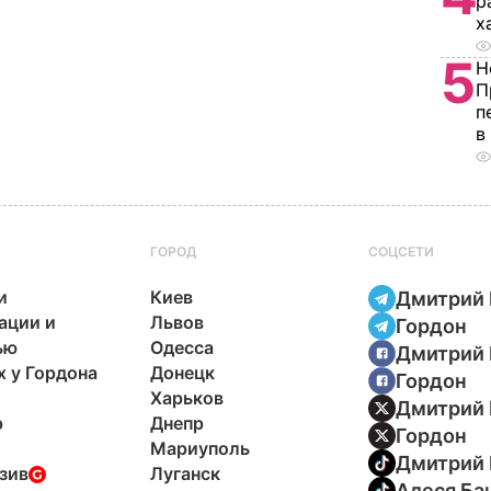
р
х
5
Н
П
п
в
ГОРОД
СОЦСЕТИ
и
Киев
Дмитрий 
ации и
Львов
Гордон
ью
Одесса
Дмитрий 
х у Гордона
Донецк
Гордон
Харьков
Дмитрий 
р
Днепр
Гордон
Мариуполь
Дмитрий 
зив
Луганск
Алеся Ба