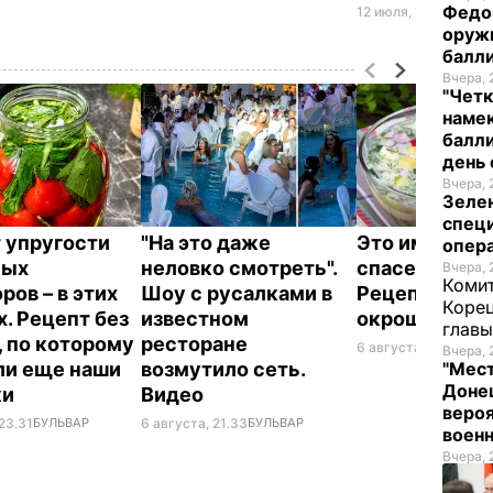
Федо
12 июля, 17.55
СОБЫТ
оруж
балл
Вчера, 
"Четк
намек
балли
день 
Вчера, 
Зеле
спец
 упругости
"На это даже
Это именно то
опера
ных
неловко смотреть".
спасет в жару
Вчера, 
Комит
ров – в этих
Шоу с русалками в
Рецепт вкус
Корец
х. Рецепт без
известном
окрошки
глав
, по которому
ресторане
6 августа, 18.21
БУЛЬ
Вчера, 
ли еще наши
возмутило сеть.
"Мест
Донец
ки
Видео
вероя
23.31
БУЛЬВАР
6 августа, 21.33
БУЛЬВАР
воен
Вчера, 