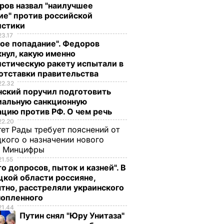
ров назвал "наилучшее
ИЯ
ие" против российской
истики
23.17
ое попадание". Федоров
нул, какую именно
стическую ракету испытали в
отставки правительства
22.32
нский поручил подготовить
иальную санкционную
, что
"Хрустящие
Жену Роналду
цию против РФ. О чем речь
.
снаружи и нежные
назвали толстой. Ч
22.20
ет Рады требует пояснений от
нейшей
внутри". Самые
сказал ее обидчик
кого о назначении нового
вкусные жареные
футболист
ы Минцифры
кабачки
ВАР
6 августа, 17.50
БУЛЬВАР
21.55
о допросов, пыток и казней". В
6 августа, 18.09
БУЛЬВАР
кой области россияне,
тно, расстреляли украинского
нопленного
21.44
Путин снял "Юру Унитаза"