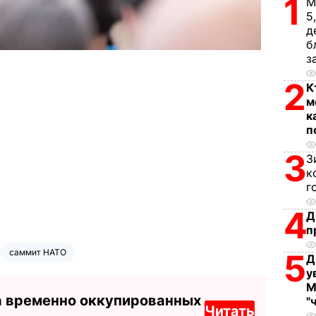
1
М
5
д
б
з
2
К
м
к
п
3
З
к
г
4
Д
п
саммит НАТО
5
Д
у
М
а временно оккупированных
"
Читать