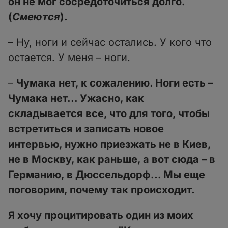
он не мог сосредоточиться долго.
(
Смеются
).
– Ну, ноги и сейчас остались. У кого что
остается. У меня – ноги.
–
Чумака нет, к сожалению. Ноги есть –
Чумака нет... Ужасно, как
складывается все, что для того, чтобы
встретиться и записать новое
интервью, нужно приезжать не в Киев,
не в Москву, как раньше, а вот сюда – в
Германию, в Дюссельдорф... Мы еще
поговорим, почему так происходит.
Я хочу процитировать один из моих