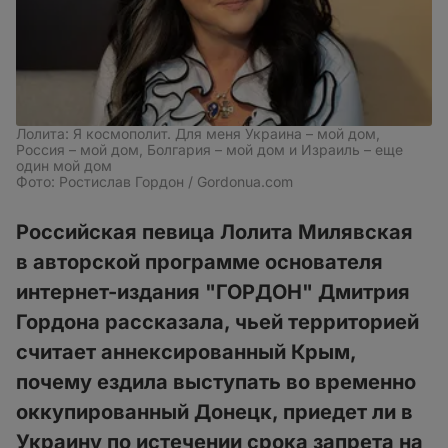
Лолита: Я космополит. Для меня Украина – мой дом,
Россия – мой дом, Болгария – мой дом и Израиль – еще
один мой дом
Фото: Ростислав Гордон / Gordonua.com
Российская певица Лолита Милявская
в авторской программе основателя
интернет-издания "ГОРДОН" Дмитрия
Гордона рассказала, чьей территорией
считает аннексированный Крым,
почему ездила выступать во временно
оккупированный Донецк, приедет ли в
Украину по истечении срока запрета на