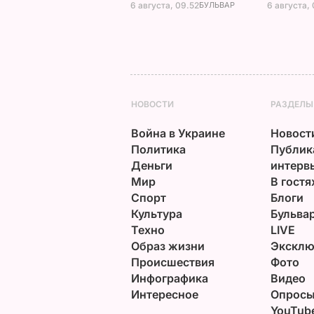
6 августа, 09.52
БУЛЬВАР
6 августа,
НОВОСТИ
РАЗДЕЛЫ
Война в Украине
Новост
Политика
Публик
Деньги
интерв
Мир
В гостя
Спорт
Блоги
Культура
Бульва
Техно
LIVE
Образ жизни
Эксклю
Происшествия
Фото
Инфографика
Видео
Интересное
Опрос
YouTub