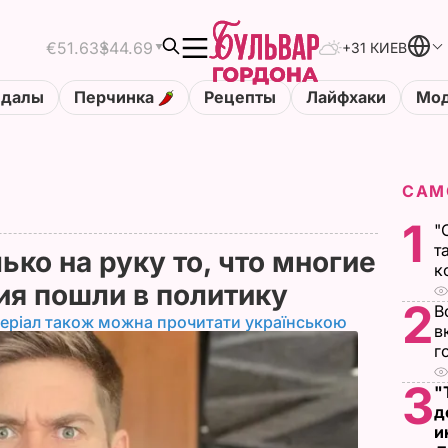
€51.63
$44.69
+31 КИЕВ
ндалы
Перчинка
Рецепты
Лайфхаки
Мод
САМ
1
"
т
ько на руку то, что многие
к
ия пошли в политику
2
В
еріал також можна прочитати українською
в
г
3
"
д
и