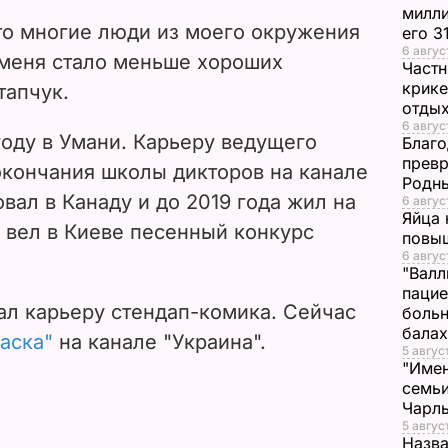
V
милли
что многие люди из моего окружения
его 3
i
6 авгус
 меня стало меньше хороших
Частн
крике
тапчук.
d
отдых
6 авгус
e
году в Умани. Карьеру ведущего
Благо
превр
окончания школы дикторов на канале
o
Родны
вал в Канаду и до 2019 года жил на
6 авгус
Яйца 
у вел в Киеве песенный конкурс
повы
6 авгус
"Валл
пацие
ал карьеру стендап-комика. Сейчас
больн
бала
аска"
на канале "Украина".
5 авгус
"Имен
семьи
Чарль
5 авгус
Назва