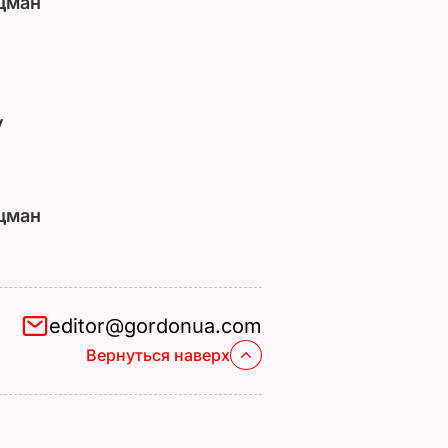
цман
у
цман
editor@gordonua.com
Вернуться наверх