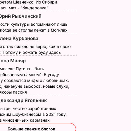
третом Шевченко. Из Сибири
лась мать-"бандеровка"
Юрий Рыбчинский
еном
ности культуры вспоминают лишь
 когда ее столпы лежат в могилах
ЛИТИКА
лена Курбанова
ого так сильно не верю, как в свою
. Потому и рожать буду здесь
нна Маляр
мплекс Путина – быть
ребованным самцом". В угоду
у создаются мифы о любовницах.
, накануне выборов, новые слухи,
 упырь"
"Именно там его
Названа лучшая со
 якобы пассия
гал
навещают члены
для консервации,
лександр Ягольник
семьи в течение
выберите ее – и
н грн, честно заработанных
а крыше
лета". Где отдыхают
крышки на банках н
ским шоу-бизнесом в 2021 году,
осой и
Чарльз III и его жена
"сорвет"
 в чиновничьих карманах
лахоне
Камилла
5 августа, 19.34
БУЛЬВАР
Больше свежих блогов