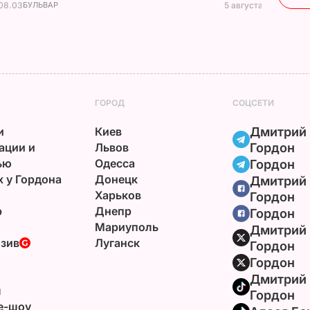
 08.03
БУЛЬВАР
5 августа, 23.32
БУЛ
ГОРОД
СОЦСЕТИ
и
Киев
Дмитрий
ации и
Львов
Гордон
ью
Одесса
Гордон
х у Гордона
Донецк
Дмитрий
Харьков
Гордон
р
Днепр
Гордон
Мариуполь
Дмитрий
зив
Луганск
Гордон
Гордон
Дмитрий
ы
Гордон
e-шоу