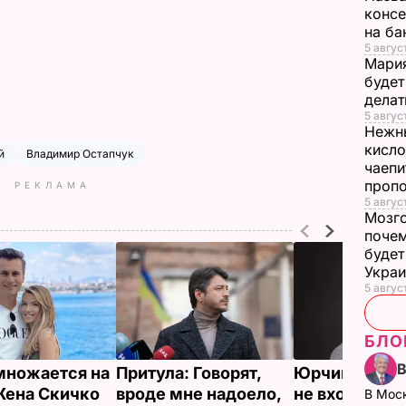
консе
на ба
5 авгус
Мария
будет
делат
5 авгус
Нежны
кисло
й
Владимир Остапчук
чаепи
проп
РЕКЛАМА
5 авгус
Мозго
почем
будет
Укра
5 август
БЛО
множается на
Притула: Говорят,
Юрчишин: Пр
 Жена Скичко
вроде мне надоело,
не входит в
В Мос