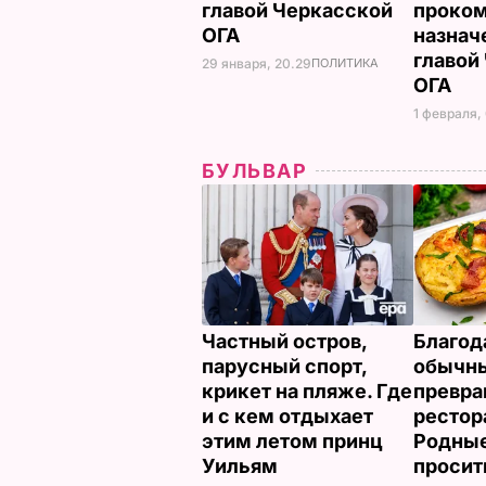
главой Черкасской
проко
ОГА
назнач
главой
29 января, 20.29
ПОЛИТИКА
ОГА
1 февраля,
БУЛЬВАР
Частный остров,
Благод
парусный спорт,
обычны
крикет на пляже. Где
превра
и с кем отдыхает
рестор
этим летом принц
Родные
Уильям
просит