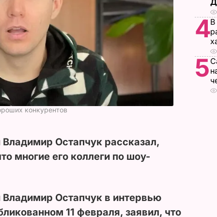
Д
4
В
р
х
5
С
н
ч
ороших конкурентов
 Владимир Остапчук рассказал,
что многие его коллеги по шоу-
 Владимир Остапчук в интервью
убликованном 11 февраля, заявил, что