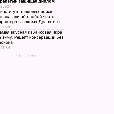
рапатый защищал диплом
25924
 институте танковых войск
ассказали об особой черте
арактера главкома Драпатого
22526
амая вкусная кабачковая икра
а зиму. Рецепт консервации без
еснока
21184
РЕКЛАМА