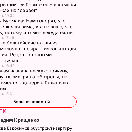
рвации, выберите ее – и крышки
нках не "сорвет"
та, 19.34
 Бурмака: Нам говорят, что
 тяжелая зима, и я не знаю, что
ь, потому что мне некуда ехать
та, 17.46
е бельгийские вафли из
молочного сыра – идеальны для
тия. Рецепт с точными
орциями
та, 16.49
вая назвала вескую причину,
у, несмотря на обстрелы, не
 вместе с дочерью бежать из
ины
а, 15.31
Больше новостей
ГИ
Вадим Крищенко
итула
кве Евдокимов обустроил квартиру