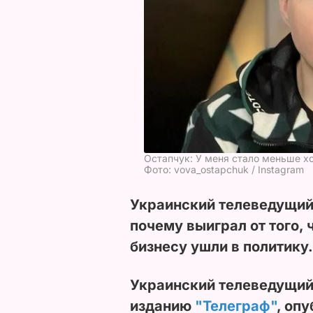
Остапчук: У меня стало меньше х
Фото: vova_ostapchuk / Instagram
Украинский телеведущий
почему выиграл от того, 
бизнесу ушли в политику.
Украинский телеведущий
изданию
"Телеграф"
, оп