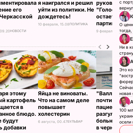
с пор
мментировала
я наигрался и решил
руководство
верну
ение его
уйти из политики. Не
"Голоса", но
 Черкасской
дождетесь!
остается чл
партии
10 февраля, 15.08
ПОЛИТИКА
О цен
тогда,
 09.20
НОВОСТИ
9 февраля, 13.33
ПО
Е
Ни в к
страну
А
Это ко
"вост
фюрер
Сейчас
аря этому
Яйца не виноваты.
"Валлийский
новая
й картофель
Что на самом деле
почти час пу
А
щается в
повышает
пациентов,
100 мл
анное блюдо.
холестерин
разгуливая н
украин
 будут
больницы с к
6 августа, 00.47
БУЛЬВАР
осели
ь добавки
в черном ба