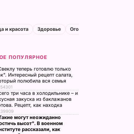
а и красота
Здоровье
Огороды
ОЕ ПОПУЛЯРНОЕ
Свеклу теперь готовлю только
ак". Интересный рецепт салата,
оторый полюбила вся семья
54301
сего три часа в холодильнике – и
кусная закуска из баклажанов
отова. Рецепт, как находка
39909
Такие могут неожиданно
остичь высот". В военном
нституте рассказали, как