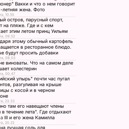
онер" Вакки и что о нем говорит
1-летняя жена. Фото
та, 10.55
ый остров, парусный спорт,
т на пляже. Где и с кем
ает этим летом принц Уильям
та, 09.52
даря этому обычный картофель
ащается в ресторанное блюдо.
е будут просить добавки
та, 08.03
не виноваты. Что на самом деле
шает холестерин
та, 00.47
ийский упырь" почти час пугал
нтов, разгуливая на крыше
ицы с косой и в черном
хоне
та, 23.32
но там его навещают члены
 в течение лета". Где отдыхают
з III и его жена Камилла
та, 20.22
на лучшая соль для