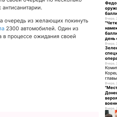
Федо
х антисанитарии.
оруж
балл
Вчера, 
та очередь из желающих покинуть
"Четк
ла
2300 автомобилей. Один из
намек
балли
а в процессе ожидания своей
день 
Вчера, 
Зеле
спец
опера
Вчера, 
Комит
Корец
глав
Вчера, 
"Мест
Донец
вероя
воен
Вчера, 