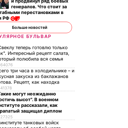
и продвинул ряд боевых
генералов. Что стоит за
табными перестановками в
и РФ
Больше новостей
УЛЯРНОЕ БУЛЬВАР
Свеклу теперь готовлю только
ак". Интересный рецепт салата,
оторый полюбила вся семья
64076
сего три часа в холодильнике – и
кусная закуска из баклажанов
отова. Рецепт, как находка
ров из
Помощник первого
Арбузный фестива
41378
Такие могут неожиданно
аны ЕС
вице-премьера РФ:
на Херсонщине
остичь высот". В военном
з
Ежедневно в Крым
проходит без
нституте рассказали, как
приезжает около
крымчан
ЫТИЯ
рапатый защищал диплом
750 фур с
16 августа, 12.39
СОБЫТИЯ
27325
украинскими
 институте танковых войск
продуктами