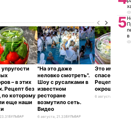
р
х
5
Н
П
п
в
 упругости
"На это даже
Это именно то
ных
неловко смотреть".
спасет в жару
ров – в этих
Шоу с русалками в
Рецепт вкус
х. Рецепт без
известном
окрошки
, по которому
ресторане
6 августа, 18.21
БУЛЬ
ли еще наши
возмутило сеть.
ки
Видео
23.31
БУЛЬВАР
6 августа, 21.33
БУЛЬВАР