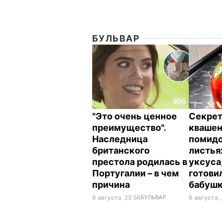
БУЛЬВАР
"Это очень ценное
Секрет
преимущество".
кваше
Наследница
помидо
британского
листья
престола родилась в
уксуса
Португалии – в чем
готови
причина
бабуш
6 августа, 23.56
БУЛЬВАР
6 августа, 