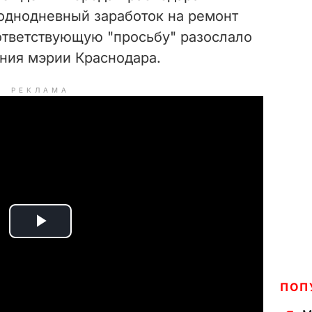
однодневный заработок на ремонт
ответствующую "просьбу" разослало
ния мэрии Краснодара.
РЕКЛАМА
P
l
ПОП
a