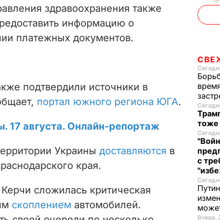
равления здравоохранения также
предоставить информацию о
пии платежных документов.
СВЕ
Сегодня
Борьб
акже подтвердили источники в
время
застр
общает,
портал южного региона ЮГА
.
Сегодня
Трамп
тоже
ы. 17 августа. Онлайн-репортаж
Сегодня
"Войн
территории Украины
доставляются
в
пред
с тре
раснодарского края.
"избе
Сегодня
Путин
 Керчи сложилась критическая
измен
шим
скоплением
автомобилей.
може
ь своей очереди по несколько
Вчера, 