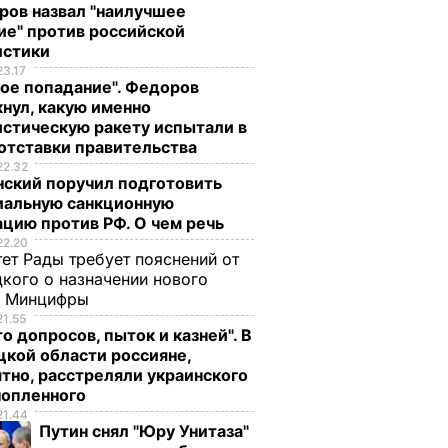
ров назвал "наилучшее
ие" против российской
истики
23.17
ое попадание". Федоров
нул, какую именно
стическую ракету испытали в
отставки правительства
22.32
нский поручил подготовить
иальную санкционную
цию против РФ. О чем речь
22.20
ет Рады требует пояснений от
кого о назначении нового
ы Минцифры
21.55
о допросов, пыток и казней". В
кой области россияне,
тно, расстреляли украинского
нопленного
21.44
Путин снял "Юру Унитаза"