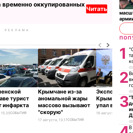
а временно оккупированных
Читать
масш
арми
РЕКЛАМА
ПОП
1
"
т
к
2
В
в
г
ченской
Крымчане из-за
Экспорт това
3
"
аве турист
аномальной жары
Крыма в стр
д
т инфаркта
массово вызывают
упал в 251 ра
и
"скорую"
 15.35
СОБЫТИЯ
16 августа, 17.55
СОБ
Д
17 августа, 13.17
СОБЫТИЯ
4
В