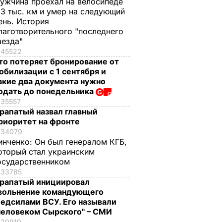
ужчина проехал на велосипеде
,3 тыс. км и умер на следующий
ень. История
лаготворительного "последнего
аезда"
45522
то потеряет бронирование от
обилизации с 1 сентября и
акие два документа нужно
одать до понедельника
35557
рапатый назвал главный
риоритет на фронте
34079
инченко:
Он был генералом КГБ,
оторый стал украинским
осударственником
33785
рапатый инициировал
вольнение командующего
едсилами ВСУ. Его называли
человеком Сырского" – СМИ
29919