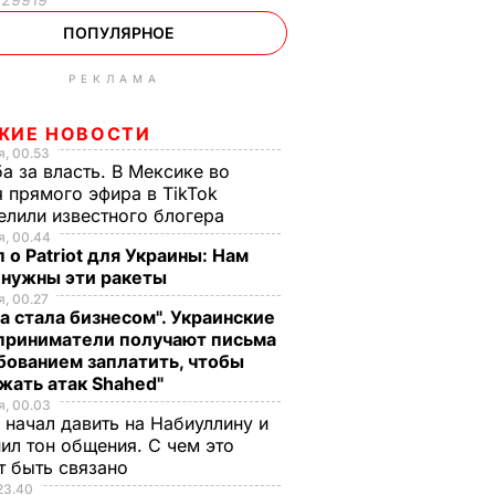
ПОПУЛЯРНОЕ
РЕКЛАМА
ЖИЕ НОВОСТИ
, 00.53
а за власть. В Мексике во
 прямого эфира в TikTok
елили известного блогера
, 00.44
 о Patriot для Украины: Нам
 нужны эти ракеты
, 00.27
а стала бизнесом". Украинские
приниматели получают письма
бованием заплатить, чтобы
жать атак Shahed"
, 00.03
 начал давить на Набиуллину и
ил тон общения. С чем это
т быть связано
23.40