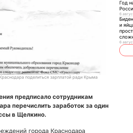
Год н
Росси
6 авгус
Биде
и яйц
прост
слож
6 авгус
Краснодара поделиться зарплатой ради Крыма
ения предписало сотрудникам
ра перечислить заработок за один
ссы в Щелкино.
реждений города Краснодара