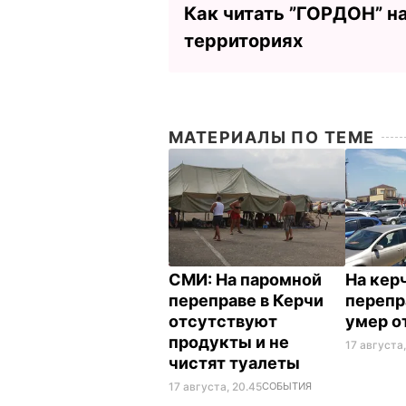
Как читать ”ГОРДОН” н
территориях
МАТЕРИАЛЫ ПО ТЕМЕ
СМИ: На паромной
На кер
переправе в Керчи
перепр
отсутствуют
умер о
продукты и не
17 августа,
чистят туалеты
17 августа, 20.45
СОБЫТИЯ