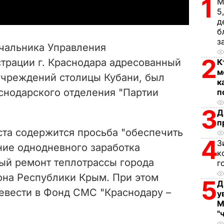
1
М
y
5
д
б
V
з
чальника Управления
i
2
трации г. Краснодара адресованный
К
м
чреждений столицы Кубани, был
d
к
снодарского отделения "Партии
п
e
3
Д
п
o
уста содержится просьба "обеспечить
4
З
ие однодневного заработка
к
ный ремонт теплотрассы города
г
на Республики Крым. При этом
5
Д
евести в Фонд СМС "Краснодару –
у
М
"