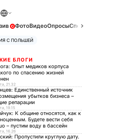
В
зив
Фото
Видео
Опросы
Спецпроекты
Война в Ук
ИЯ С ПОЛЬШЕЙ
ЖИЕ БЛОГИ
нога:
Опыт медиков корпуса
кого по спасению жизней
енен
та, 21.32
нцев:
Единственный источник
озмещения убытков бизнеса –
щие репарации
та, 19.15
ийчук:
К общине относятся, как к
ноценным. Будете вести себя
о – пустим воду в бассейн
та, 16.26
ский:
Пропустили круглую дату.