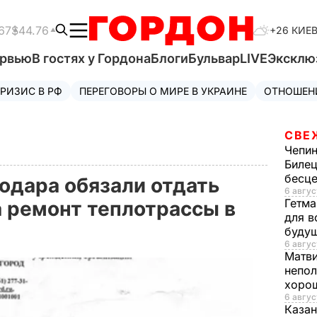
67
$44.76
+26 КИЕ
ервью
В гостях у Гордона
Блоги
Бульвар
LIVE
Эксклю
РИЗИС В РФ
ПЕРЕГОВОРЫ О МИРЕ В УКРАИНЕ
ОТНОШЕН
СВЕ
Чепи
Билец
бесц
одара обязали отдать
6 авгус
Гетма
а ремонт теплотрассы в
для в
буду
6 авгус
Матв
непол
хорош
6 авгус
Казан