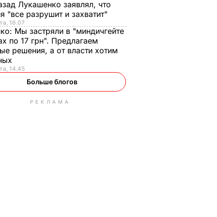
азад Лукашенко заявлял, что
я "все разрушит и захватит"
та, 16.07
нко:
Мы застряли в "миндичгейте
ах по 17 грн". Предлагаем
ые решения, а от власти хотим
ных
та, 14.45
Больше блогов
РЕКЛАМА