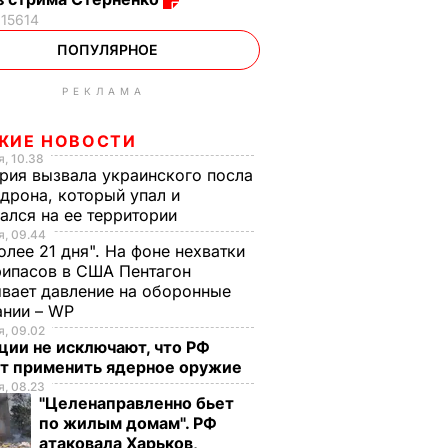
15614
ПОПУЛЯРНОЕ
РЕКЛАМА
ЖИЕ НОВОСТИ
, 10.38
рия вызвала украинского посла
 дрона, который упал и
ался на ее территории
, 09.44
олее 21 дня". На фоне нехватки
ипасов в США Пентагон
вает давление на оборонные
ании – WP
, 09.02
ции не исключают, что РФ
т применить ядерное оружие
, 08.23
"Целенаправленно бьет
по жилым домам". РФ
атаковала Харьков,