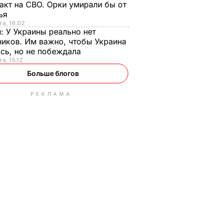
акт на СВО. Орки умирали бы от
тья
та, 16.02
н:
У Украины реально нет
иков. Им важно, чтобы Украина
сь, но не побеждала
а, 15.12
Больше блогов
РЕКЛАМА