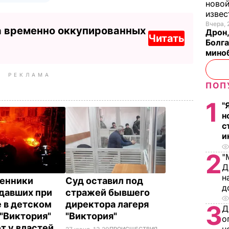
новой
изве
Вчера, 
а временно оккупированных
Дрон,
Читать
Болга
мино
РЕКЛАМА
ПОП
1
"
н
с
и
2
"
Д
н
енники
Суд оставил под
д
давших при
стражей бывшего
 в детском
директора лагеря
3
Д
 "Виктория"
"Виктория"
о
т у властей