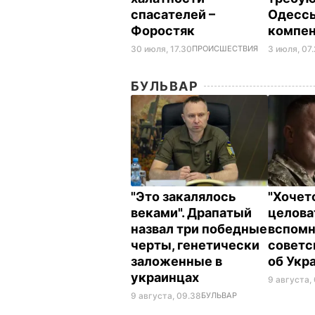
спасателей –
Одессы
Форостяк
компе
30 июля, 17.30
ПРОИСШЕСТВИЯ
3 июля, 07
БУЛЬВАР
"Это закалялось
"Хочет
веками". Драпатый
целова
назвал три победные
вспомн
черты, генетически
советс
заложенные в
об Укр
украинцах
9 августа,
9 августа, 09.38
БУЛЬВАР