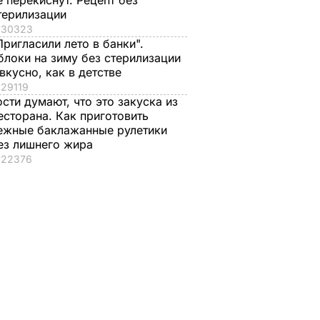
е перекиснут. Рецепт без
терилизации
30323
Пригласили лето в банки".
блоки на зиму без стерилизации
 вкусно, как в детстве
29119
ости думают, что это закуска из
есторана. Как приготовить
ежные баклажанные рулетики
ез лишнего жира
22376
е?
Распространился на
Что происходит в
т!"
кости и причиняет
Буковеле после
сильную боль. Сын
сильного дождя.
Байдена рассказал о
Видео
оторые
раке отца
8 августа, 22.17
БУЛЬВАР
уже на
8 августа, 23.28
МИР
ЬВАР