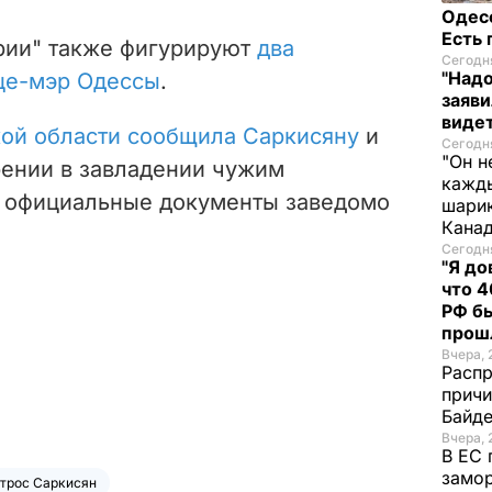
Одес
Есть
ории" также фигурируют
два
Сегодня
"Надо
це-мэр Одессы
.
заяви
виде
кой области сообщила Саркисяну
и
Сегодня
"Он н
рении в завладении чужим
кажды
в официальные документы заведомо
шарик
Кана
Сегодня
"Я до
что 4
РФ б
прош
Вчера, 
Распр
причи
Байде
Вчера, 
В ЕС 
замо
трос Саркисян