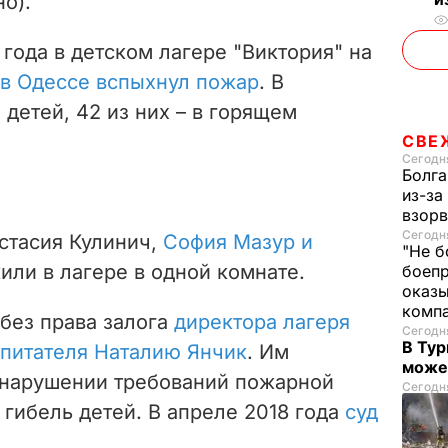
о).
 года в детском лагере "Виктория" на
в Одессе вспыхнул пожар
. В
 детей, 42 из них – в горящем
СВЕ
Сегодня
Болга
из-за
взорв
Сегодня
астасия Кулинич,
София Мазур и
"Не б
жили в лагере в одной комнате.
боепр
оказы
комп
 без права залога
директора лагеря
Сегодня
В Тур
спитателя Наталию Янчик
. Им
може
 нарушении требований пожарной
Сегодня
 гибель детей.
В апреле 2018 года
суд