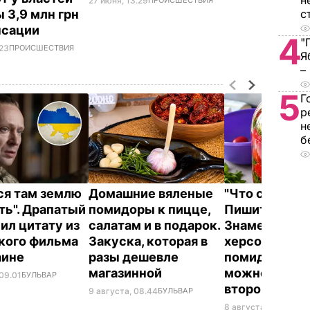
н
27 июня, 13.29
ПРОИСШЕСТВИЯ
с
 3,9 млн грн
нсации
4
"
.23
ПРОИСШЕСТВИЯ
Я
–
5
Г
р
н
б
ся там землю
Домашние вяленые
"Что смотрит
ть". Драпатый
помидоры к пицце,
Пишите рецеп
ил цитату из
салатам и в подарок.
Знаменитые
кого фильма
Закуска, которая в
херсонские
аине
разы дешевле
помидоры, к
магазинной
можно есть 
 09.01
БУЛЬВАР
второй день
9 августа, 08.44
БУЛЬВАР
8 августа, 23.56
БУЛ