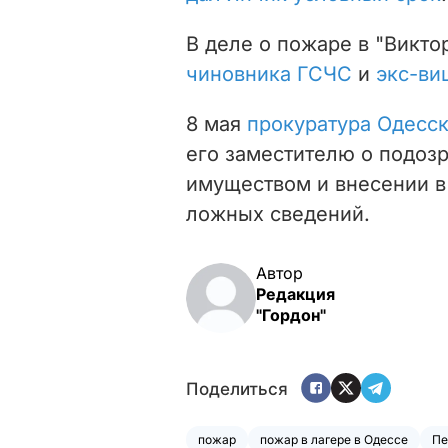
В деле о пожаре в "Викт
чиновника ГСЧС
и
экс-ви
8 мая
прокуратура Одесс
его заместителю о подоз
имуществом и внесении 
ложных сведений.
Автор
Редакция
"Гордон"
Поделиться
пожар
пожар в лагере в Одессе
Пе