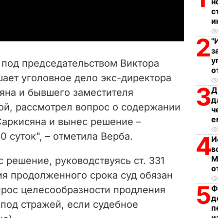
н
a
с
и
y
2
"
V
з
у
 под председательством Виктора
о
i
шает уголовное дело экс-директора
3
Д
сяна и бывшего заместителя
d
д
ой, рассмотрел вопрос о содержании
ч
e
е
Саркисяна и вынес решение –
0 суток", – отметила Верба.
4
o
И
в
М
с решение, руководствуясь ст. 331
о
ия продолженного срока суд обязан
5
Ф
прос целесообразности продления
д
под стражей, если судебное
п
и