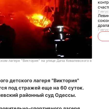
контр
счас
7 авгус
Леви
союзн
драла
7 август
ском лагере "Виктория" на улице Дача Ковалевского в
го детского лагеря "Виктория"
ся под стражей еще на 60 суток.
иевский районный суд Одессы.
ровительно-спортивного лагеря