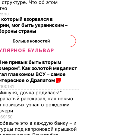
 структуре. Что об этом
стно
22.30
 который взорвался в
рии, мог быть украинским –
бороны страны
Больше новостей
УЛЯРНОЕ БУЛЬВАР
Я не привык быть вторым
омером". Как золотой медалист
тал главкомом ВСУ – самое
нтересное о Драпатом
100181
Мишуня, дочка родилась!"
рапатый рассказал, как ночью
а позициях узнал о рождении
очери
69150
обавьте это в каждую банку – и
гурцы под капроновой крышкой