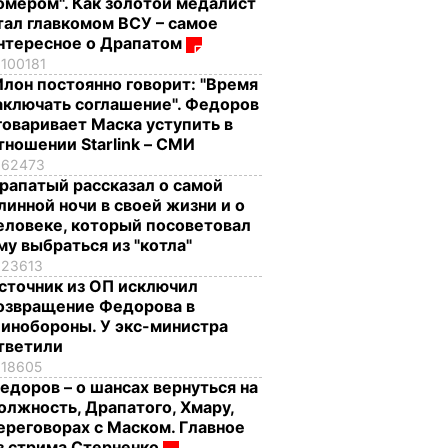
омером". Как золотой медалист
тал главкомом ВСУ – самое
нтересное о Драпатом
100181
Илон постоянно говорит: "Время
аключать соглашение". Федоров
говаривает Маска уступить в
тношении Starlink – СМИ
62473
рапатый рассказал о самой
линной ночи в своей жизни и о
еловеке, который посоветовал
му выбраться из "котла"
23613
сточник из ОП исключил
озвращение Федорова в
инобороны. У экс-министра
тветили
18605
едоров – о шансах вернуться на
олжность, Драпатого, Хмару,
ереговорах с Маском. Главное
з стрима Стерненко