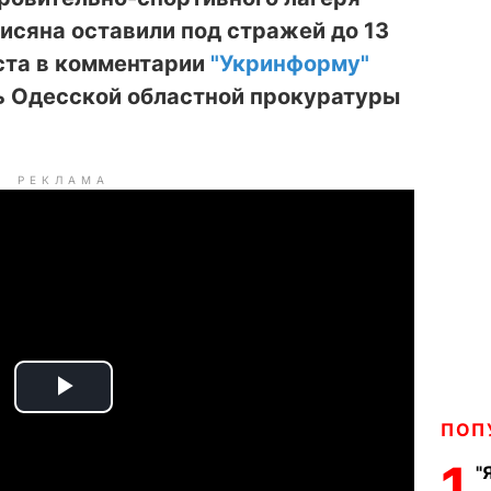
исяна оставили под стражей до 13
уста в комментарии
"Укринформу"
ь Одесской областной прокуратуры
РЕКЛАМА
P
ПОП
l
1
"