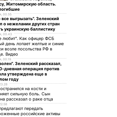
су, Житомирскую область.
 погибшие
, 00.55
 все выгрызать". Зеленский
л о нежелании других стран
ть украинскую баллистику
, 00.43
е любит". Как офицер ФСБ
й день лопает желтые и синие
и возле посольства РФ в
де. Видео
, 00.19
волен". Зеленский рассказал,
0-дневная операция против
ыла утверждена еще в
лом году
23.28
остранился на кости и
няет сильную боль. Сын
на рассказал о раке отца
22.58
предлагают передать
роженные российские активы