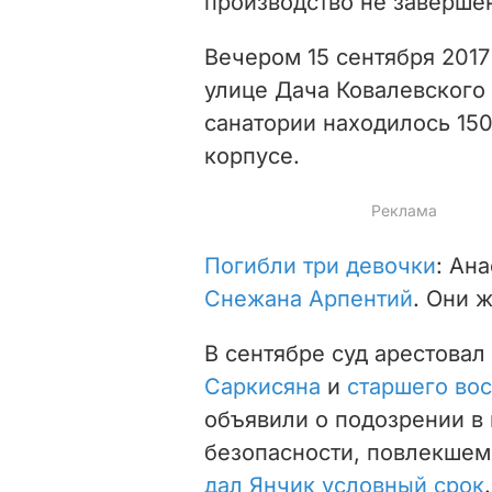
производство не завершен
Вечером 15 сентября 2017
улице Дача Ковалевского
санатории находилось 150
корпусе.
Погибли три девочки
: Ан
Снежана Арпентий
. Они 
В сентябре суд арестовал
Саркисяна
и
старшего во
объявили о подозрении в
безопасности, повлекшем
дал Янчик условный срок
.