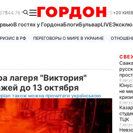
67
$44.76
+20 КИЕ
ервью
В гостях у Гордона
Блоги
Бульвар
LIVE
Эксклю
РИЗИС В РФ
ПЕРЕГОВОРЫ О МИРЕ В УКРАИНЕ
ОТНОШЕН
СВЕ
Саак
русск
прос
а лагеря "Виктория"
8 авгус
Юнус
ажей до 13 октября
не ми
еріал також можна прочитати українською
криз
8 авгус
Каза
студе
ТЦК
7 авгус
Невз