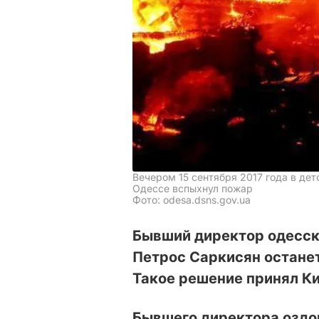
Вечером 15 сентября 2017 года в дет
Одессе вспыхнул пожар
Фото: odesa.dsns.gov.ua
Бывший директор одесско
Петрос Саркисян останет
Такое решение принял К
Бывшего директора оздо