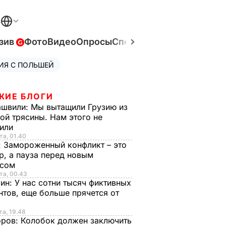
В
зив
Фото
Видео
Опросы
Спецпроекты
Война в Ук
ИЯ С ПОЛЬШЕЙ
ЖИЕ БЛОГИ
ашвили:
Мы вытащили Грузию из
ой трясины. Нам этого не
тили
та, 01.40
:
Замороженный конфликт – это
р, а пауза перед новым
исом
та, 00.43
рин:
У нас сотни тысяч фиктивных
нтов, еще больше прячется от
та, 19.48
оров:
Колобок должен заключить