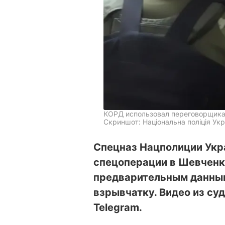
КОРД использовал переговорщик
Скриншот: Національна поліція Укр
Спецназ Нацполиции Укр
спецоперации в Шевченко
предварительным данным
взрывчатку. Видео из су
Telegram.