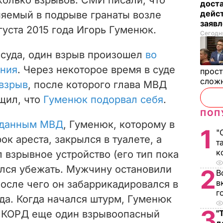
дост
дейст
няемый в подрыве гранаты возле
заяв
густа 2015 года Игорь Гуменюк.
Сегодня
суда, один взрыв произошел
во
ания
. Через некоторое время в суде
прост
слож
взрыв
, после которого глава МВД
щил, что
Гуменюк подорвал себя
.
ПОП
 данным МВД
, Гуменюк, которому в
1
"
ок ареста, закрылся в туалете, а
т
к
 взрывное устройство (его тип пока
ался убежать. Мужчину остановили
2
В
в
после чего он забаррикадировался в
г
да. Когда начался штурм, Гуменюк
3
в КОРД еще один взрывоопасный
"