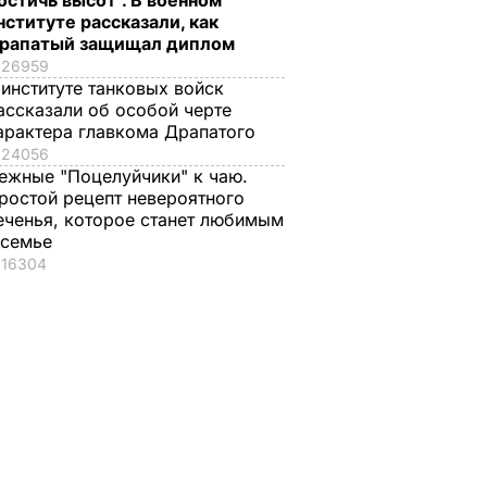
остичь высот". В военном
нституте рассказали, как
рапатый защищал диплом
26959
 институте танковых войск
ассказали об особой черте
арактера главкома Драпатого
24056
ежные "Поцелуйчики" к чаю.
ростой рецепт невероятного
еченья, которое станет любимым
 семье
16304