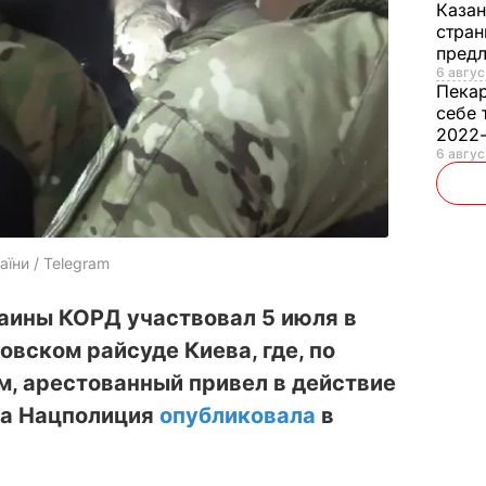
Каза
стран
предл
6 авгус
Пека
себе 
2022
6 авгус
а
аїни / Telegram
аины КОРД участвовал 5 июля в
вском райсуде Киева, где, по
, арестованный привел в действие
да Нацполиция
опубликовала
в