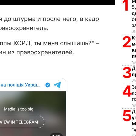
1
М
5
V
д
 до штурма и после него, в кадр
б
i
з
равоохранитель.
2
d
К
уппы КОРД, ты меня слышишь?" –
м
к
e
ин из правоохранителей.
п
o
3
Д
п
4
З
к
г
5
Д
у
М
"