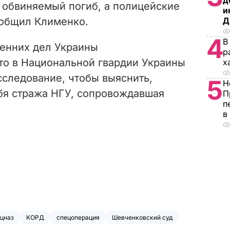
д
е обвиняемый погиб, а полицейские
и
ообщил Клименко.
Д
4
В
ренних дел Украины
р
что в Национальной гвардии Украины
х
следование, чтобы выяснить,
5
Н
бя стража НГУ, сопровождавшая
П
п
в
цназ
КОРД
спецоперация
Шевченковский суд