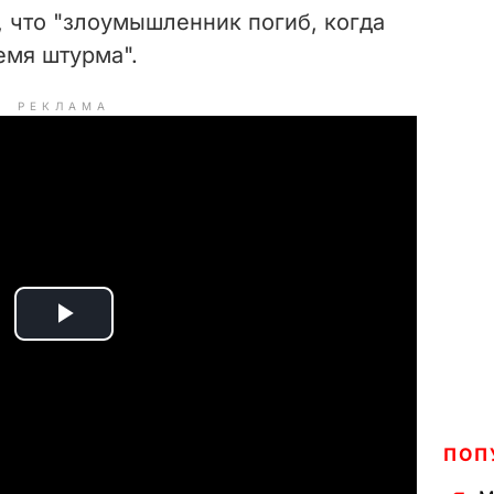
 что "злоумышленник погиб, когда
емя штурма".
РЕКЛАМА
P
l
a
ПОП
y