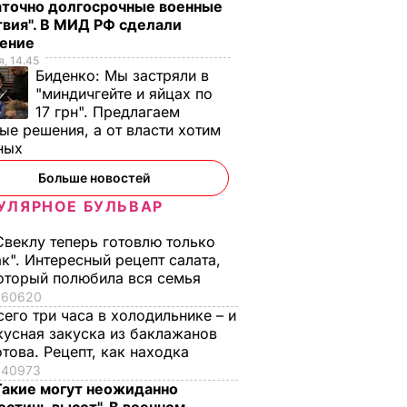
аточно долгосрочные военные
вия". В МИД РФ сделали
ление
, 14.45
Биденко:
Мы застряли в
"миндичгейте и яйцах по
17 грн". Предлагаем
ые решения, а от власти хотим
ных
Больше новостей
УЛЯРНОЕ БУЛЬВАР
Свеклу теперь готовлю только
ак". Интересный рецепт салата,
оторый полюбила вся семья
60620
сего три часа в холодильнике – и
кусная закуска из баклажанов
отова. Рецепт, как находка
40973
Такие могут неожиданно