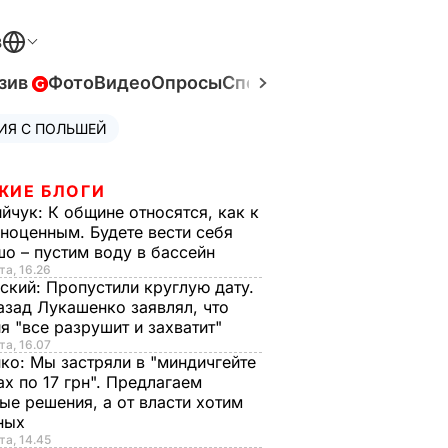
В
зив
Фото
Видео
Опросы
Спецпроекты
Война в Ук
ИЯ С ПОЛЬШЕЙ
ЖИЕ БЛОГИ
ийчук:
К общине относятся, как к
ноценным. Будете вести себя
о – пустим воду в бассейн
та, 16.26
ский:
Пропустили круглую дату.
азад Лукашенко заявлял, что
я "все разрушит и захватит"
та, 16.07
нко:
Мы застряли в "миндичгейте
ах по 17 грн". Предлагаем
ые решения, а от власти хотим
ных
та, 14.45