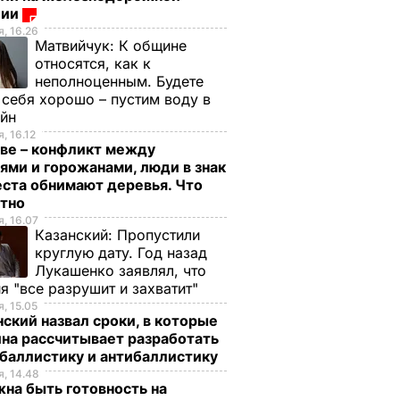
ции
, 16.26
Матвийчук:
К общине
относятся, как к
неполноценным. Будете
 себя хорошо – пустим воду в
ейн
, 16.12
ве – конфликт между
ями и горожанами, люди в знак
ста обнимают деревья. Что
стно
, 16.07
Казанский:
Пропустили
круглую дату. Год назад
Лукашенко заявлял, что
я "все разрушит и захватит"
, 15.05
ский назвал сроки, в которые
на рассчитывает разработать
баллистику и антибаллистику
, 14.48
на быть готовность на