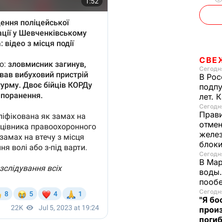
СВЕ
Сегодня
В Рос
подпу
лет. 
Сегодня
Прави
отмен
желе
блок
Сегодня
В Мар
воды.
пооб
Сегодня
"Я бо
произ
поги