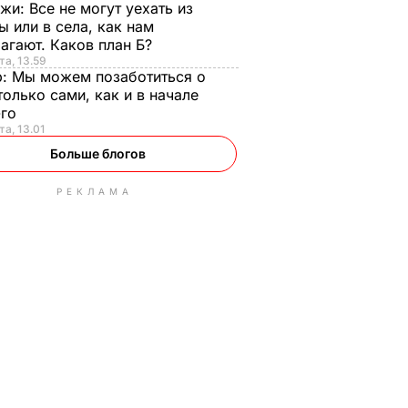
нжи:
Все не могут уехать из
ы или в села, как нам
агают. Каков план Б?
та, 13.59
р:
Мы можем позаботиться о
только сами, как и в начале
-го
та, 13.01
Больше блогов
РЕКЛАМА