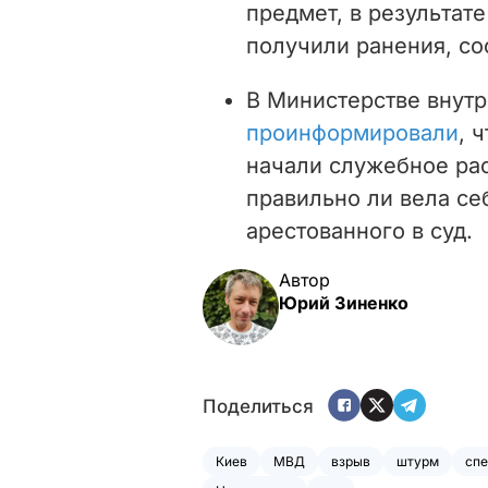
предмет, в результат
получили ранения, с
В Министерстве внут
проинформировали
, 
начали служебное рас
правильно ли вела се
арестованного в суд.
Автор
Юрий Зиненко
Поделиться
Киев
МВД
взрыв
штурм
спе