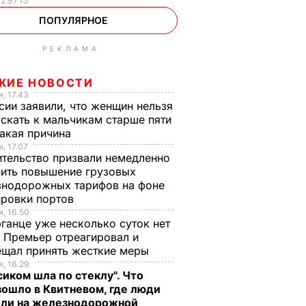
ПОПУЛЯРНОЕ
РЕКЛАМА
ЖИЕ НОВОСТИ
, 17.43
сии заявили, что женщин нельзя
скать к мальчикам старше пяти
Какая причина
, 17.07
тельство призвали немедленно
ить повышение грузовых
знодорожных тарифов на фоне
ировки портов
, 16.50
ганце уже несколько суток нет
 Премьер отреагировал и
ещал принять жесткие меры
, 16.29
сиком шла по стеклу". Что
ошло в Квитневом, где люди
бли на железнодорожной