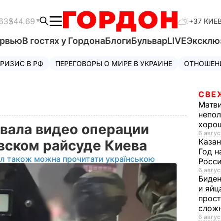
63
$44.69
+37 КИЕ
ервью
В гостях у Гордона
Блоги
Бульвар
LIVE
Эксклю
РИЗИС В РФ
ПЕРЕГОВОРЫ О МИРЕ В УКРАИНЕ
ОТНОШЕН
СВЕ
Матв
непол
хорош
вала видео операции
6 авгус
Казан
вском райсуде Киева
Год н
ал також можна прочитати українською
Росси
6 авгус
Биде
и яйц
прост
слож
6 авгус