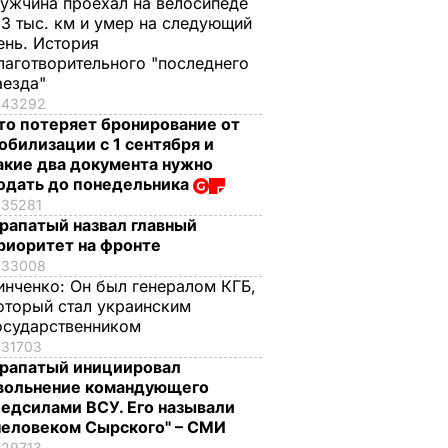
ужчина проехал на велосипеде
,3 тыс. км и умер на следующий
ень. История
лаготворительного "последнего
аезда"
43292
то потеряет бронирование от
обилизации с 1 сентября и
акие два документа нужно
одать до понедельника
35281
рапатый назвал главный
риоритет на фронте
33008
инченко:
Он был генералом КГБ,
оторый стал украинским
осударственником
31703
рапатый инициировал
вольнение командующего
едсилами ВСУ. Его называли
человеком Сырского" – СМИ
29713