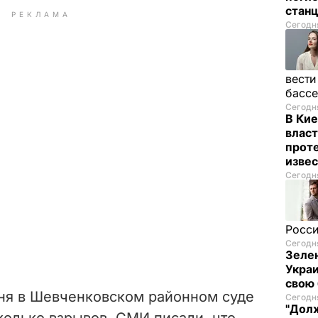
стан
РЕКЛАМА
Сегодня
вести
басс
Сегодня
В Кие
власт
проте
изве
Сегодня
Росси
Сегодня
Зелен
Украи
свою 
дня в Шевченковском районном суде
Сегодня
"Долж
олько взрывов. СМИ писали, что