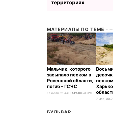
территориях
МАТЕРИАЛЫ ПО ТЕМЕ
Мальчик, которого
Восьм
засыпало песком в
девочк
Ровенской области,
песком
погиб – ГСЧС
Харько
облас
17 июля, 21.44
ПРОИСШЕСТВИЯ
7 мая, 00.
БУЛЬВАР