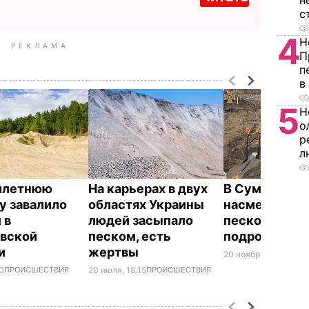
н
с
4
Н
РЕКЛАМА
П
п
в
5
Н
о
р
л
илетнюю
На карьерах в двух
В Сумской о
у завалило
областях Украины
насмерть пр
 в
людей засыпало
песком 12-ле
вской
песком, есть
подростка
ти
жертвы
20 ноября, 22.54
ПРО
20
ПРОИСШЕСТВИЯ
20 июля, 18.15
ПРОИСШЕСТВИЯ