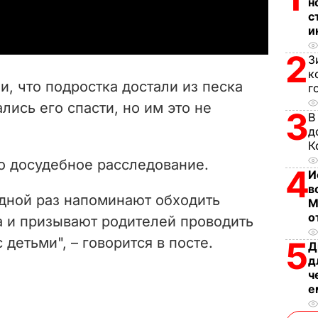
a
н
с
и
y
2
З
V
к
, что подростка достали из песка
г
i
лись его спасти, но им это не
3
В
d
д
К
e
о досудебное расследование.
4
И
в
o
дной раз напоминают обходить
М
о
а и призывают родителей проводить
детьми", – говорится в посте.
5
Д
д
ч
е