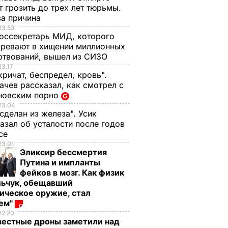
 грозить до трех лет тюрьмы.
ва причина
23.53
оссекретарь МИД, которого
ревают в хищении миллионных
ртвований, вышел из СИЗО
23.17
кричат, беспредел, кровь".
чев рассказал, как смотрел с
новским порно
23.04
 сделан из железа". Усик
азал об усталости после годов
ксе
23.01
Эликсир бессмертия
Путина и импланты
фейков в мозг. Как физик
льчук, обещавший
ическое оружие, стал
оем"
22.20
вестные дроны заметили над