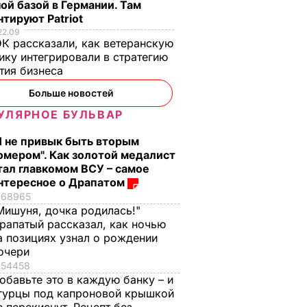
ой базой в Германии. Там
тируют Patriot
22.09
К рассказали, как ветеранскую
ику интегрировали в стратегию
тия бизнеса
Больше новостей
УЛЯРНОЕ БУЛЬВАР
Я не привык быть вторым
омером". Как золотой медалист
тал главкомом ВСУ – самое
нтересное о Драпатом
68965
Мишуня, дочка родилась!"
рапатый рассказал, как ночью
а позициях узнал о рождении
очери
54458
обавьте это в каждую банку – и
гурцы под капроновой крышкой