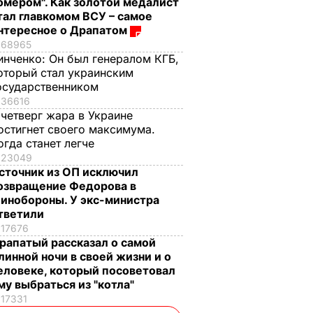
омером". Как золотой медалист
тал главкомом ВСУ – самое
нтересное о Драпатом
68965
инченко:
Он был генералом КГБ,
оторый стал украинским
осударственником
36616
 четверг жара в Украине
остигнет своего максимума.
огда станет легче
23049
сточник из ОП исключил
озвращение Федорова в
инобороны. У экс-министра
тветили
17676
рапатый рассказал о самой
линной ночи в своей жизни и о
еловеке, который посоветовал
му выбраться из "котла"
17331