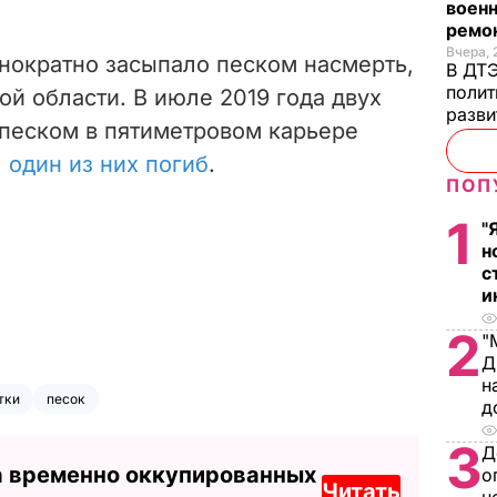
военн
ремон
Вчера, 
нократно засыпало песком насмерть,
В ДТЭ
полит
ой области. В июле 2019 года двух
разви
 песком в пятиметровом карьере
,
один из них погиб
.
ПОП
1
"
н
с
и
2
"
Д
н
тки
песок
д
3
Д
а временно оккупированных
о
Читать