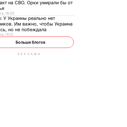
акт на СВО. Орки умирали бы от
тья
та, 16.02
н:
У Украины реально нет
иков. Им важно, чтобы Украина
сь, но не побеждала
а, 15.12
Больше блогов
РЕКЛАМА