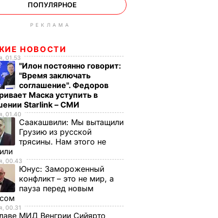
ПОПУЛЯРНОЕ
РЕКЛАМА
ЖИЕ НОВОСТИ
, 01.53
"Илон постоянно говорит:
"Время заключать
соглашение". Федоров
ривает Маска уступить в
ении Starlink – СМИ
, 01.40
Саакашвили:
Мы вытащили
Грузию из русской
трясины. Нам этого не
тили
, 00.43
Юнус:
Замороженный
конфликт – это не мир, а
пауза перед новым
исом
, 00.31
лаве МИД Венгрии Сийярто