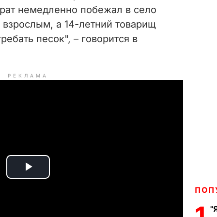
брат немедленно побежал в село
 взрослым, а 14-летний товарищ
ребать песок", – говорится в
РЕКЛАМА
P
ПОП
l
1
"