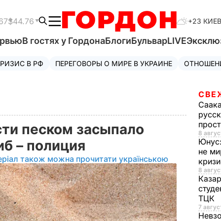
67
$44.76
+23 КИЕ
ервью
В гостях у Гордона
Блоги
Бульвар
LIVE
Эксклю
РИЗИС В РФ
ПЕРЕГОВОРЫ О МИРЕ В УКРАИНЕ
ОТНОШЕН
СВЕ
Саак
русск
прос
сти песком засыпало
8 авгус
Юнус
иб – полиция
не ми
еріал також можна прочитати українською
криз
8 авгус
Каза
студе
ТЦК
7 авгус
Невз