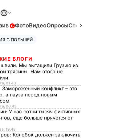
В
зив
Фото
Видео
Опросы
Спецпроекты
Война в Ук
ИЯ С ПОЛЬШЕЙ
ЖИЕ БЛОГИ
ашвили:
Мы вытащили Грузию из
ой трясины. Нам этого не
тили
та, 01.40
:
Замороженный конфликт – это
р, а пауза перед новым
исом
та, 00.43
рин:
У нас сотни тысяч фиктивных
нтов, еще больше прячется от
та, 19.48
оров:
Колобок должен заключить