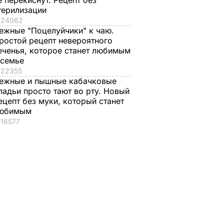
е перекиснут. Рецепт без
терилизации
24062
ежные "Поцелуйчики" к чаю.
ростой рецепт невероятного
еченья, которое станет любимым
 семье
22355
ежные и пышные кабачковые
ладьи просто тают во рту. Новый
ецепт без муки, который станет
юбимым
16577
бласти
ивалило
тнего
ИСШЕСТВИЯ