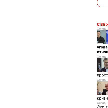
СВЕ
Сегодня
угова
отнош
Сегодня
прос
Сегодня
криз
Сегодня
Экс-г