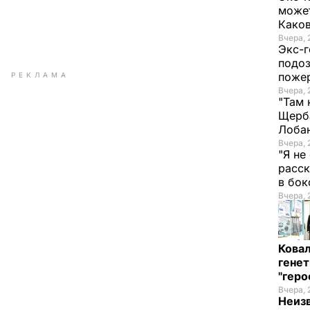
может
Како
Вчера, 
Экс-г
подоз
поже
РЕКЛАМА
Вчера, 
"Там 
Щерба
Лоба
Вчера, 
"Я не
расск
в бо
Вчера, 
Кова
генет
"гер
Вчера, 
Неиз