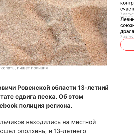
контр
счас
7 авгус
Леви
союзн
драла
7 август
ткопать, пишет полиция
овичи Ровенской области 13-летний
тате сдвига песка. Об этом
ebook полиция региона.
альчиков находились на местной
зошел оползень, и 13-летнего