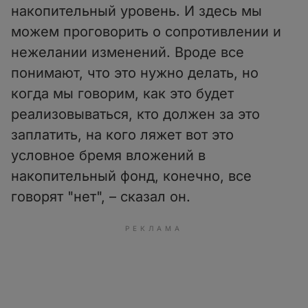
накопительный уровень. И здесь мы
можем проговорить о сопротивлении и
нежелании изменений. Вроде все
понимают, что это нужно делать, но
когда мы говорим, как это будет
реализовываться, кто должен за это
заплатить, на кого ляжет вот это
условное бремя вложений в
накопительный фонд, конечно, все
говорят "нет", – сказал он.
РЕКЛАМА