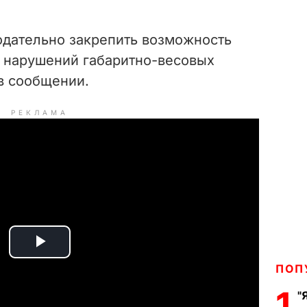
одательно закрепить возможность
 нарушений габаритно-весовых
 в сообщении.
РЕКЛАМА
P
ПОП
l
1
"