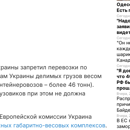
Одес
Есть
Сегодня
"Надо
заяви
виде
Сегодня
"Он н
кажды
шарик
Кана
Сегодня
краины запретил перевозки по
"Я до
ам Украины делимых грузов весом
что 4
РФ б
онтейнеровозов
–
более 46 тонн).
прош
узовиков при этом не должна
Вчера, 
Распр
причи
Байде
и Европейской комиссии Украина
Вчера, 
В ЕС 
жных габаритно-весовых комплексов
.
замо