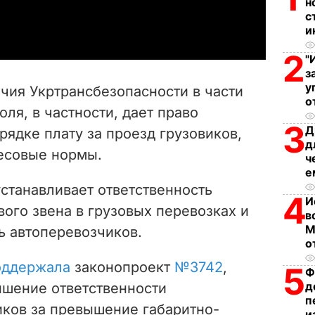
н
a
с
и
y
2
"
V
з
у
чия Укртрансбезопасности в части
о
i
ля, в частности, дает право
3
Д
рядке плату за проезд грузовиков,
d
д
есовые нормы.
ч
e
е
станавливает ответственность
4
o
И
вого звена в грузовых перевозках и
в
М
ь автоперевозчиков.
о
оддержала
законопроект
№3742
,
5
Ф
д
шение ответственности
п
ков за превышение габаритно-
и