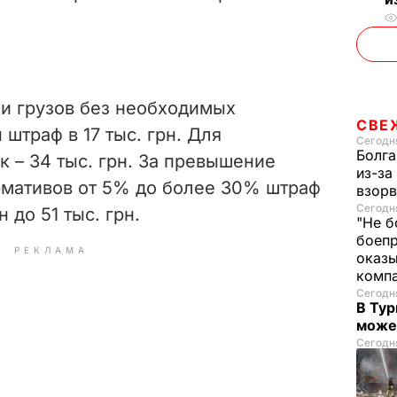
 и грузов без необходимых
СВЕ
штраф в 17 тыс. грн. Для
Сегодня
Болга
 – 34 тыс. грн. За превышение
из-за
рмативов от 5% до более 30% штраф
взорв
Сегодня
н до 51 тыс. грн.
"Не б
боепр
РЕКЛАМА
оказы
комп
Сегодня
В Тур
може
Сегодня