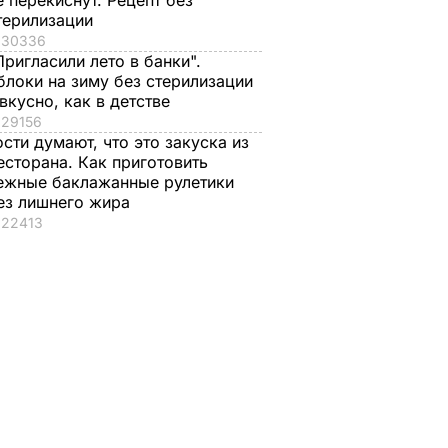
е перекиснут. Рецепт без
терилизации
30336
Пригласили лето в банки".
блоки на зиму без стерилизации
 вкусно, как в детстве
29156
ости думают, что это закуска из
есторана. Как приготовить
ежные баклажанные рулетики
ез лишнего жира
22413
опросил
телей
ть
ин на
дорогах
ИКА