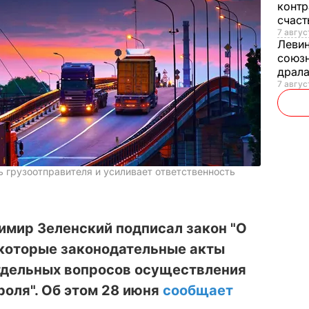
контр
счас
7 авгус
Леви
союзн
драла
7 август
ь грузоотправителя и усиливает ответственность
имир Зеленский подписал закон "О
екоторые законодательные акты
тдельных вопросов осуществления
роля". Об этом 28 июня
сообщает