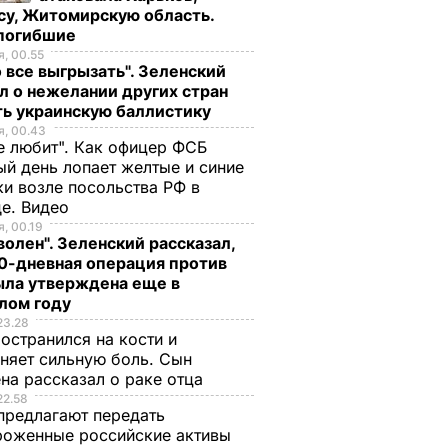
су, Житомирскую область.
 погибшие
, 00.55
 все выгрызать". Зеленский
л о нежелании других стран
ть украинскую баллистику
, 00.43
е любит". Как офицер ФСБ
й день лопает желтые и синие
и возле посольства РФ в
де. Видео
, 00.19
волен". Зеленский рассказал,
0-дневная операция против
ыла утверждена еще в
лом году
23.28
остранился на кости и
няет сильную боль. Сын
на рассказал о раке отца
22.58
предлагают передать
роженные российские активы