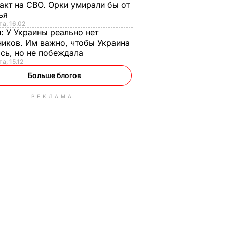
акт на СВО. Орки умирали бы от
тья
та, 16.02
н:
У Украины реально нет
иков. Им важно, чтобы Украина
сь, но не побеждала
а, 15.12
Больше блогов
РЕКЛАМА