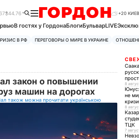
67
$44.76
+20 КИЕ
ервью
В гостях у Гордона
Блоги
Бульвар
LIVE
Эксклю
РИЗИС В РФ
ПЕРЕГОВОРЫ О МИРЕ В УКРАИНЕ
ОТНОШЕН
СВЕ
Саак
русск
прос
ал закон о повышении
8 авгус
Юнус
руз машин на дорогах
не ми
іал також можна прочитати українською
криз
8 авгус
Каза
студе
ТЦК
7 авгус
Невз