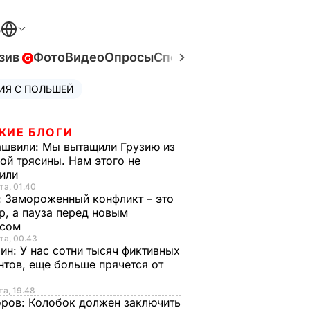
В
зив
Фото
Видео
Опросы
Спецпроекты
Война в Ук
ИЯ С ПОЛЬШЕЙ
ЖИЕ БЛОГИ
ашвили:
Мы вытащили Грузию из
ой трясины. Нам этого не
тили
та, 01.40
:
Замороженный конфликт – это
р, а пауза перед новым
исом
та, 00.43
рин:
У нас сотни тысяч фиктивных
нтов, еще больше прячется от
та, 19.48
оров:
Колобок должен заключить