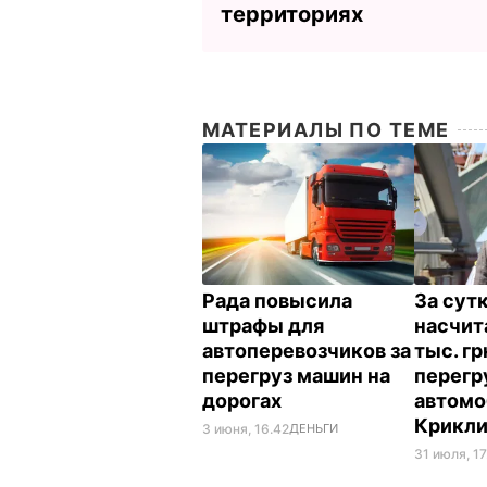
территориях
МАТЕРИАЛЫ ПО ТЕМЕ
Рада повысила
За сут
штрафы для
насчит
автоперевозчиков за
тыс. г
перегруз машин на
перегр
дорогах
автомо
Крикл
3 июня, 16.42
ДЕНЬГИ
31 июля, 17