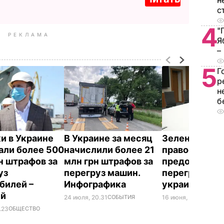
н
с
4
"
РЕКЛАМА
Я
–
5
Г
р
н
б
ки в Украине
В Украине за месяц
Зеленский п
али более 500
начислили более 21
правоохрани
рн штрафов за
млн грн штрафов за
предотврати
уз
перегруз машин.
перегруз маш
билей –
Инфографика
украинских 
ий
24 июля, 20.31
СОБЫТИЯ
16 июня, 19.52
ПОЛИТ
.23
ОБЩЕСТВО