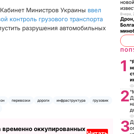
новой
изве
а Кабинет Министров Украины
ввел
Вчера, 
ой контроль грузового транспорта
Дрон,
Болга
опустить разрушения автомобильных
мино
ПОП
1
"
н
с
и
2
"
Д
кон
перевозки
дороги
инфраструктура
грузовик
н
д
3
Д
о
а временно оккупированных
Читать