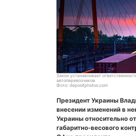
Закон устанавливает ответственност
автоперевозчиков
Фото: depositphotos.com
Президент Украины Влад
внесении изменений в н
Украины относительно о
габаритно-весового конт