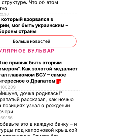
 структуре. Что об этом
стно
22.30
 который взорвался в
рии, мог быть украинским –
бороны страны
Больше новостей
УЛЯРНОЕ БУЛЬВАР
Я не привык быть вторым
омером". Как золотой медалист
тал главкомом ВСУ – самое
нтересное о Драпатом
100209
Мишуня, дочка родилась!"
рапатый рассказал, как ночью
а позициях узнал о рождении
очери
69156
обавьте это в каждую банку – и
гурцы под капроновой крышкой