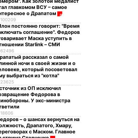
омером". Как золотой медалист
тал главкомом ВСУ – самое
нтересное о Драпатом
100209
Илон постоянно говорит: "Время
аключать соглашение". Федоров
говаривает Маска уступить в
тношении Starlink – СМИ
62496
рапатый рассказал о самой
линной ночи в своей жизни и о
еловеке, который посоветовал
му выбраться из "котла"
23625
сточник из ОП исключил
озвращение Федорова в
инобороны. У экс-министра
тветили
18606
едоров – о шансах вернуться на
олжность, Драпатого, Хмару,
ереговорах с Маском. Главное
з стрима Стерненко