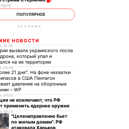
15615
ПОПУЛЯРНОЕ
РЕКЛАМА
ЖИЕ НОВОСТИ
, 10.38
рия вызвала украинского посла
 дрона, который упал и
ался на ее территории
, 09.44
олее 21 дня". На фоне нехватки
ипасов в США Пентагон
вает давление на оборонные
ании – WP
, 09.02
ции не исключают, что РФ
т применить ядерное оружие
, 08.23
"Целенаправленно бьет
по жилым домам". РФ
атаковала Харьков,