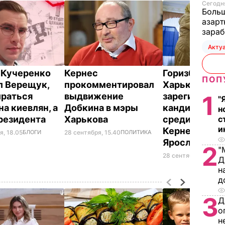
Сегодня
Больш
азарт
зараб
Акту
:
Кучеренко
Кернес
Горизбирком
ПОП
л Верещук,
прокомментировал
Харькова
ираться
выдвижение
зарегистриро
1
"
на киевлян, а
Добкина в мэры
кандидатов в
н
президента
Харькова
среди них До
с
и
Кернес и
я, 18.05
БЛОГИ
28 сентября, 15.40
ПОЛИТИКА
Ярославский
2
"
28 сентября, 15.20
П
Д
н
д
3
Д
о
н