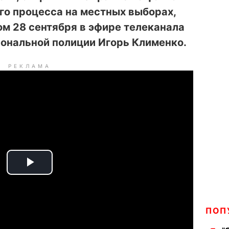
го процесса на местных выборах,
ом 28 сентября в эфире телеканала
ональной полиции Игорь Клименко.
РЕКЛАМА
P
l
ПОП
a