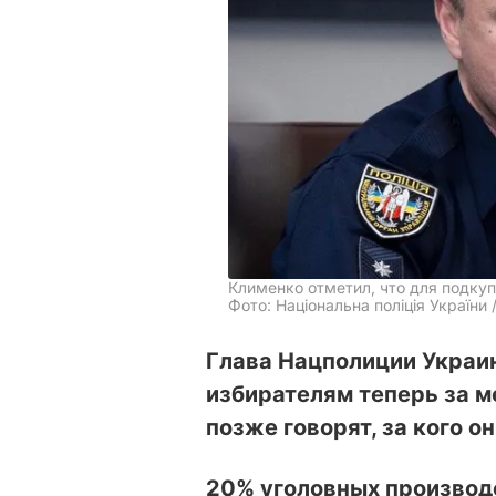
Клименко отметил, что для подку
Фото: Національна поліція України 
Глава Нацполиции Украин
избирателям теперь за м
позже говорят, за кого о
20% уголовных производс