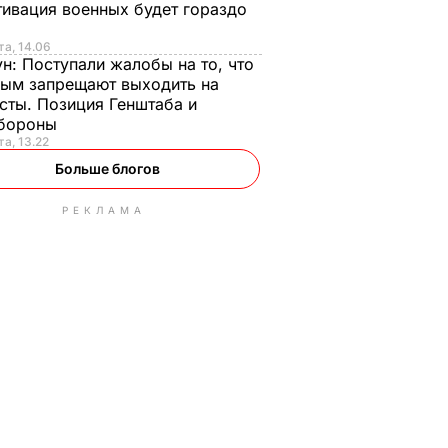
ивация военных будет гораздо
та, 14.06
ун:
Поступали жалобы на то, что
ым запрещают выходить на
сты. Позиция Генштаба и
бороны
та, 13.22
Больше блогов
РЕКЛАМА