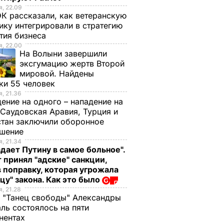
, 22.09
К рассказали, как ветеранскую
ику интегрировали в стратегию
тия бизнеса
, 22.00
На Волыни завершили
эксгумацию жертв Второй
мировой. Найдены
ки 55 человек
, 21.36
ение на одного – нападение на
 Саудовская Аравия, Турция и
тан заключили оборонное
ашение
, 21.34
дает Путину в самое больное".
 принял "адские" санкции,
 поправку, которая угрожала
цу" закона. Как это было
, 21.28
 "Танец свободы" Александры
ль состоялось на пяти
нентах