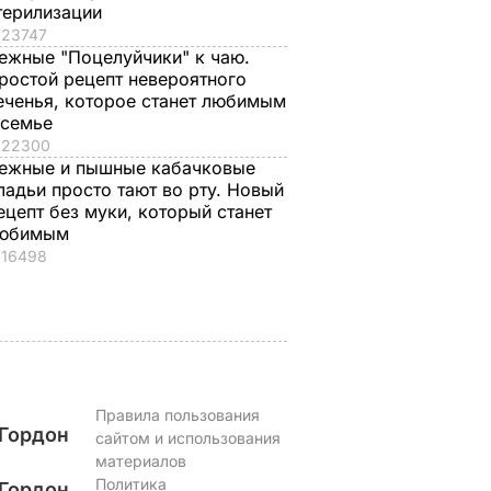
терилизации
23747
ежные "Поцелуйчики" к чаю.
зывать
Смешайте это с
Три важных шага – 
ростой рецепт невероятного
еченья, которое станет любимым
апатый
мукой – и целая гора
ваш салат из свекл
 семье
акую
мягких, словно пух,
будет невероятны
22300
ыбрал
пирожков готова.
7 августа, 17.29
БУЛЬВАР
ежные и пышные кабачковые
Самый лучший
ладьи просто тают во рту. Новый
рецепт
ЬВАР
ецепт без муки, который станет
юбимым
7 августа, 18.16
БУЛЬВАР
16498
Правила пользования
Гордон
сайтом и использования
материалов
Политика
Гордон