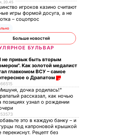
, 20.45
инство игроков казино считают
ные игры формой досуга, а не
отка – соцопрос
ально
Больше новостей
УЛЯРНОЕ БУЛЬВАР
вал 15
Я не привык быть вторым
 мэры,
омером". Как золотой медалист
бкин,
тал главкомом ВСУ – самое
нтересное о Драпатом
66515
Мишуня, дочка родилась!"
ОЛИТИКА
рапатый рассказал, как ночью
а позициях узнал о рождении
очери
53573
обавьте это в каждую банку – и
гурцы под капроновой крышкой
е перекиснут. Рецепт без