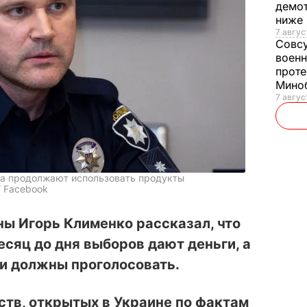
демот
ниже
7 авгус
Совс
военн
проте
Мино
7 авгус
па продолжают использовать продукты
/ Facebook
ы Игорь Клименко рассказал, что
есяц до дня выборов дают деньги, а
ни должны проголосовать.
тв, открытых в Украине по фактам