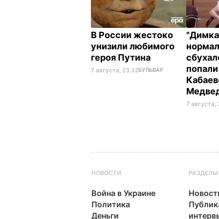
В России жестоко
"Димка
унизили любимого
нормал
героя Путина
сбухалс
попали
7 августа, 23.32
БУЛЬВАР
Кабаев
Медве
7 августа,
НОВОСТИ
РАЗДЕЛЫ
Война в Украине
Новост
Политика
Публик
Деньги
интерв