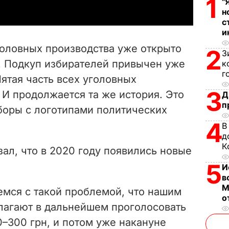
1
"
y
н
с
и
V
головных производства уже открыто
2
З
i
. Подкуп избирателей привычен уже
к
г
Пятая часть всех уголовных
d
3
. И продолжается та же история. Это
Д
e
п
боры с логотипами политических
4
o
В
д
К
ал, что в 2020 году появились новые
5
И
в
М
емся с такой проблемой, что нашим
о
лагают в дальнейшем проголосовать
50–300 грн, и потом уже накануне