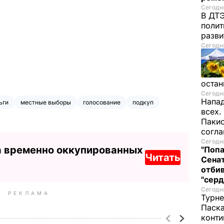
Сегодня
В ДТЭ
полит
разви
Сегодня
остан
Сегодня
Напад
ьги
местные выборы
голосование
подкуп
всех.
Пакис
согл
Сегодня
а временно оккупированных
"Попа
Читать
Сенат
отбив
"серд
Сегодня
РЕКЛАМА
Турне
Паска
конти