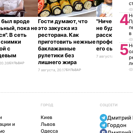
с
4
Н
 был вроде
Гости думают, что
"Ничего навя
П
п
ьный, пока не
это закуска из
не буду". Др
в
я". В сеть
ресторана. Как
рассказал, к
 снимки
приготовить нежные
профессию в
5
Н
ой с
баклажанные
его сын
о
девым
рулетики без
7 августа, 19.44
БУЛ
р
лишнего жира
л
 20.39
БУЛЬВАР
7 августа, 20.17
БУЛЬВАР
ГОРОД
СОЦСЕТИ
и
Киев
Дмитрий 
ации и
Львов
Гордон
ью
Одесса
Дмитрий 