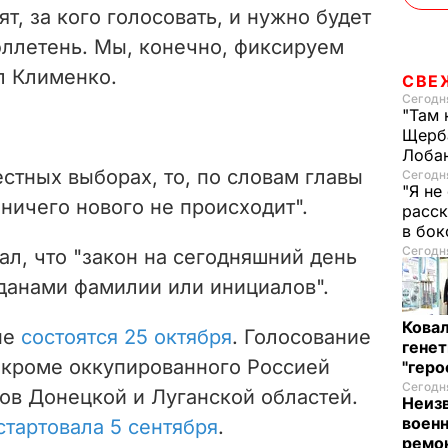
т, за кого голосовать, и нужно будет
юллетень. Мы, конечно, фиксируем
ил Клименко.
СВЕ
Сегодня
"Там 
Щерба
Лоба
естных выборах, то, по словам главы
Сегодня
"Я не
 ничего нового не происходит".
расск
в бо
Сегодня
л, что "закон на сегодняшний день
данами фамилии или инициалов".
Кова
не
состоятся 25 октября
. Голосование
генет
 кроме оккупированного Россией
"гер
Сегодня
ов Донецкой и Луганской областей.
Неиз
военн
стартовала 5 сентября
.
ремон