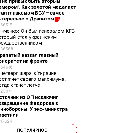
Я не привык быть вторым
омером". Как золотой медалист
тал главкомом ВСУ – самое
нтересное о Драпатом
66515
инченко:
Он был генералом КГБ,
оторый стал украинским
осударственником
36568
рапатый назвал главный
риоритет на фронте
34616
 четверг жара в Украине
остигнет своего максимума.
огда станет легче
23041
сточник из ОП исключил
озвращение Федорова в
инобороны. У экс-министра
тветили
17624
ПОПУЛЯРНОЕ