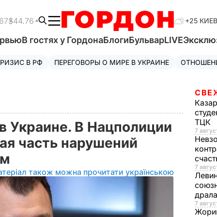
67
$44.76
+25 КИЕ
ервью
В гостях у Гордона
Блоги
Бульвар
LIVE
Эксклю
РИЗИС В РФ
ПЕРЕГОВОРЫ О МИРЕ В УКРАИНЕ
ОТНОШЕН
СВЕ
Каза
студе
ТЦК
 Украине. В Нацполиции
7 авгус
Невз
тая часть нарушений
контр
ом
счас
7 авгус
атеріал також можна прочитати українською
Леви
союзн
драла
7 август
Жори