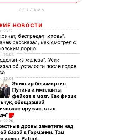
РЕКЛАМА
ЖИЕ НОВОСТИ
, 23.17
кричат, беспредел, кровь".
чев рассказал, как смотрел с
новским порно
, 23.04
 сделан из железа". Усик
азал об усталости после годов
ксе
, 23.01
Эликсир бессмертия
Путина и импланты
фейков в мозг. Как физик
льчук, обещавший
ическое оружие, стал
оем"
, 22.20
вестные дроны заметили над
ой базой в Германии. Там
тируют Patriot