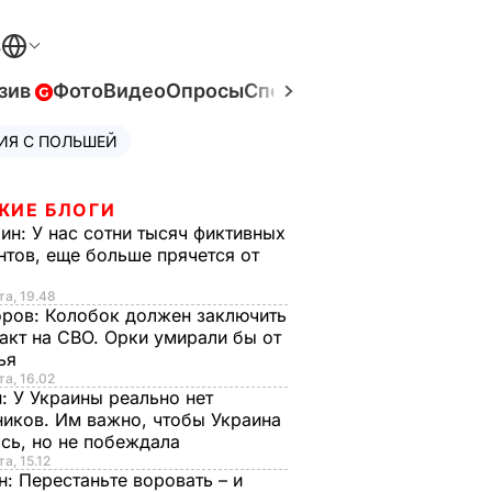
В
зив
Фото
Видео
Опросы
Спецпроекты
Война в Ук
ИЯ С ПОЛЬШЕЙ
ЖИЕ БЛОГИ
рин:
У нас сотни тысяч фиктивных
нтов, еще больше прячется от
та, 19.48
оров:
Колобок должен заключить
акт на СВО. Орки умирали бы от
тья
та, 16.02
н:
У Украины реально нет
иков. Им важно, чтобы Украина
сь, но не побеждала
а, 15.12
н:
Перестаньте воровать – и