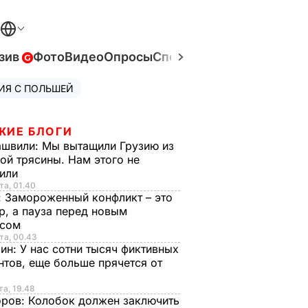
зив
Фото
Видео
Опросы
Спецпроекты
Война в Ук
ИЯ С ПОЛЬШЕЙ
ЖИЕ БЛОГИ
ашвили:
Мы вытащили Грузию из
ой трясины. Нам этого не
тили
та, 01.40
:
Замороженный конфликт – это
р, а пауза перед новым
исом
та, 00.43
рин:
У нас сотни тысяч фиктивных
нтов, еще больше прячется от
та, 19.48
оров:
Колобок должен заключить