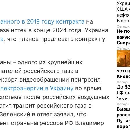
Украи
США о
нефтя
Bloo
анного в 2019 году контракта
на
Сегодня
аза истек в конце 2024 года. Украина
Не по
каку
ла
, что планов продлевать контракт у
Свир
Сегодня
аны – одного из крупнейших
пателей российского газа в
четы
Киев
екабря видеообращении пригрозил
Сегодня
До $2
электроэнергии в Украину
во время
РФ ст
системе после российских воздушных
"выи
Сегодня
атит транзит российского газа в
Бывш
Зеленский в ответ заявил, что
расск
Пути
ент страны-агрессора РФ Владимир
пере