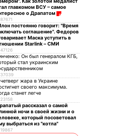
омером". Как золотой медалист
тал главкомом ВСУ – самое
нтересное о Драпатом
87671
Илон постоянно говорит: "Время
аключать соглашение". Федоров
говаривает Маска уступить в
тношении Starlink – СМИ
47126
инченко:
Он был генералом КГБ,
оторый стал украинским
осударственником
37039
 четверг жара в Украине
остигнет своего максимума.
огда станет легче
23158
рапатый рассказал о самой
линной ночи в своей жизни и о
еловеке, который посоветовал
му выбраться из "котла"
19867