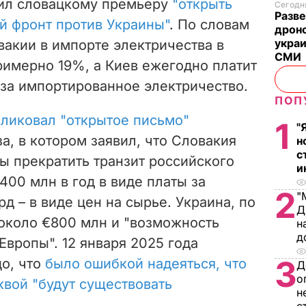
чил словацкому премьеру
"открыть
Сегодня
Разве
й фронт против Украины"
. По словам
дрон
украи
вакии в импорте электричества в
СМИ
римерно 19%, а Киев ежегодно платит
за импортированное электричество.
ПОП
ликовал "открытое письмо"
1
"
а, в котором заявил, что Словакия
н
с
ы прекратить транзит российского
и
400 млн в год в виде платы за
2
"
рд – в виде цен на сырье. Украина, по
Д
 около €800 млн и "возможность
н
д
Европы". 12 января 2025 года
3
о, что
было ошибкой надеяться, что
Д
о
вой "будут существовать
н