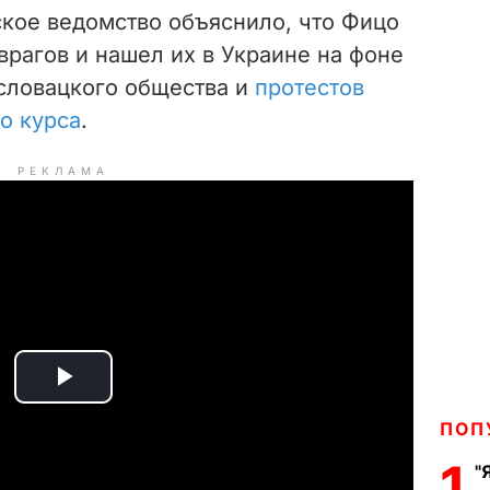
кое ведомство объяснило, что Фицо
врагов и нашел их в Украине на фоне
словацкого общества и
протестов
о курса
.
РЕКЛАМА
P
ПОП
l
1
"