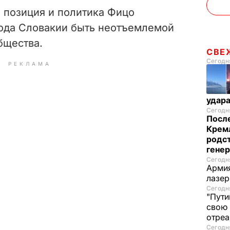
 позиция и политика Фицо
ода Словакии быть неотъемлемой
бщества.
СВЕ
Сегодня
РЕКЛАМА
удар
Сегодня
После
Кремл
родс
гене
Сегодня
Армия
лазе
Сегодня
"Пути
свою 
отреа
Сегодня