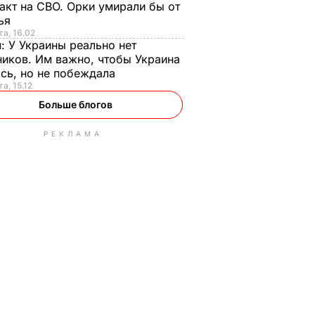
акт на СВО. Орки умирали бы от
тья
та, 16.02
н:
У Украины реально нет
иков. Им важно, чтобы Украина
сь, но не побеждала
а, 15.12
Больше блогов
РЕКЛАМА