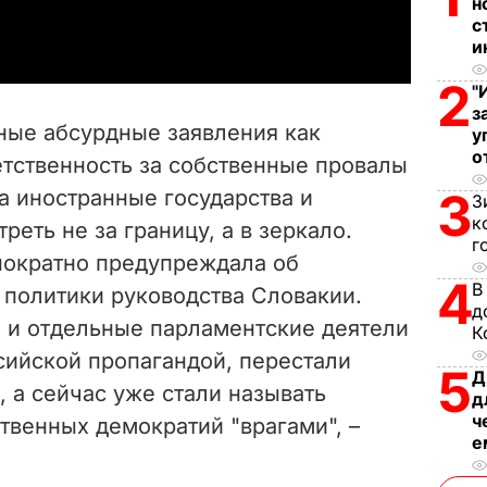
a
н
с
и
y
2
"
V
з
ные абсурдные заявления как
у
i
о
етственность за собственные провалы
3
а иностранные государства и
d
З
к
еть не за границу, а в зеркало.
г
e
нократно предупреждала об
4
В
 политики руководства Словакии.
o
д
о и отдельные парламентские деятели
К
сийской пропагандой, перестали
5
Д
, а сейчас уже стали называть
д
ч
твенных демократий "врагами", –
е