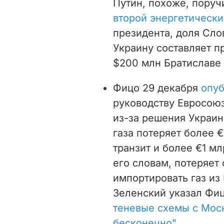
Путин, похоже, пору
второй энергетически
президента, доля Сло
Украину составляет п
$200 млн Братиславе 
Фицо 29 декабря
опуб
руководству Евросоюз
из-за решения Украин
газа потеряет более €
транзит и более €1 мл
его словам, потеряет
импортировать газ из 
Зеленский указал Фиц
теневые схемы с Моск
бесконечно"
.