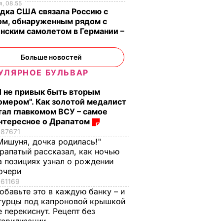
, 08.55
дка США связала Россию с
ом, обнаруженным рядом с
нским самолетом в Германии –
Больше новостей
УЛЯРНОЕ БУЛЬВАР
Я не привык быть вторым
омером". Как золотой медалист
тал главкомом ВСУ – самое
нтересное о Драпатом
87671
Мишуня, дочка родилась!"
рапатый рассказал, как ночью
а позициях узнал о рождении
очери
61169
обавьте это в каждую банку – и
гурцы под капроновой крышкой
е перекиснут. Рецепт без