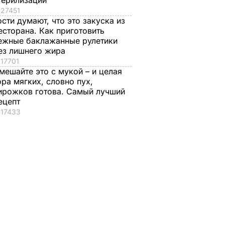
терилизации
27451
ости думают, что это закуска из
есторана. Как приготовить
ежные баклажанные рулетики
ез лишнего жира
17701
мешайте это с мукой – и целая
ора мягких, словно пух,
ирожков готова. Самый лучший
ецепт
17433