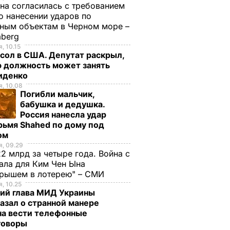
на согласилась с требованием
 нанесении ударов по
ным объектам в Черном море –
mberg
, 10.15
сол в США. Депутат раскрыл,
ю должность может занять
иденко
, 10.08
Погибли мальчик,
бабушка и дедушка.
Россия нанесла удар
рьмя Shahed по дому под
ом
, 09.29
2 млрд за четыре года. Война с
ала для Ким Чен Ына
грышем в лотерею" – СМИ
, 10.25
ий глава МИД Украины
азал о странной манере
на вести телефонные
говоры