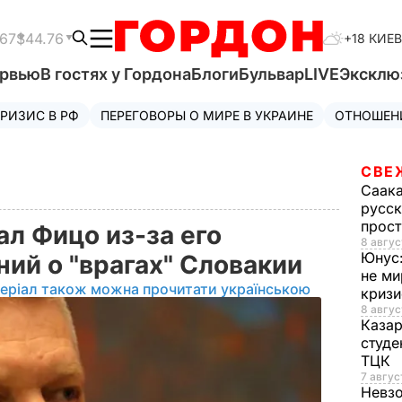
.67
$44.76
+18 КИЕВ
ервью
В гостях у Гордона
Блоги
Бульвар
LIVE
Эксклю
РИЗИС В РФ
ПЕРЕГОВОРЫ О МИРЕ В УКРАИНЕ
ОТНОШЕН
СВЕ
Саак
русск
прос
л Фицо из-за его
8 авгус
Юнус
ний о "врагах" Словакии
не ми
еріал також можна прочитати українською
криз
8 авгус
Каза
студе
ТЦК
7 авгус
Невз