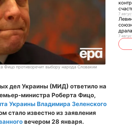
контр
счас
7 авгус
Леви
союзн
драла
7 август
ка Фицо противоречит выбору народа Словакии
ых дел Украины (МИД) ответило на
ремьер-министра Роберта Фицо,
нта Украины Владимира Зеленского
том стало известно из заявления
ванного
вечером 28 января.