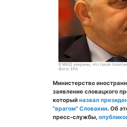
В МИД уверены, что такая полити
Фото: EPA
Министерство иностранн
заявление словацкого п
который
назвал президе
"врагом" Словакии
. Об э
пресс-службы,
опублико