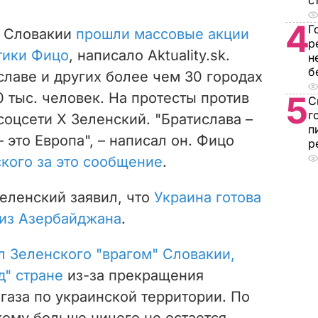
с
4
Г
в Словакии
прошли массовые акции
р
тики Фицо
, написало Aktuality.sk.
н
б
славе и других более чем 30 городах
 тыс. человек. На протесты против
5
С
г
соцсети X Зеленский. "Братислава –
п
 это Европа", – написал он. Фицо
р
кого за это сообщение
.
Зеленский заявил, что
Украина готова
 из Азербайджана
.
л Зеленского "врагом" Словакии,
д" стране
из-за прекращения
 газа по украинской территории. По
ому больше ничего не остается,