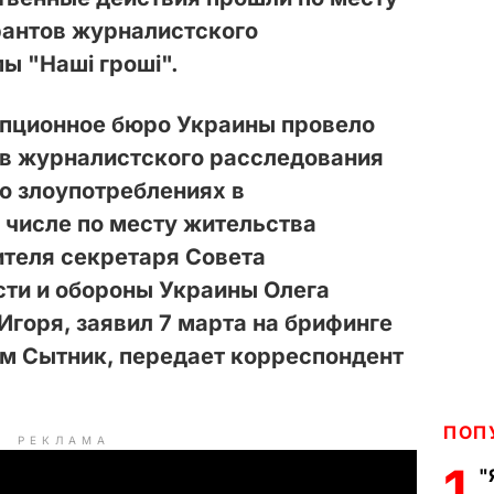
рантов журналистского
ы "Наші гроші".
пционное бюро Украины провело
ов журналистского расследования
о злоупотреблениях в
 числе по месту жительства
ителя секретаря Совета
сти и обороны Украины Олега
Игоря, заявил 7 марта на брифинге
м Сытник, передает корреспондент
ПОП
РЕКЛАМА
1
"