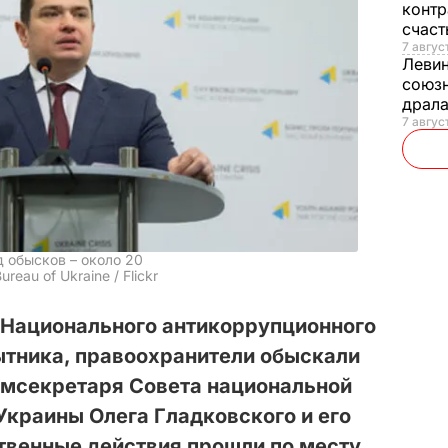
контр
счас
7 авгус
Леви
союзн
драла
7 август
 обысков – около 20
ureau of Ukraine / Flickr
 Национального антикоррупционного
тника, правоохранители обыскали
амсекретаря Совета национальной
Украины Олега Гладковского и его
твенные действия прошли по месту