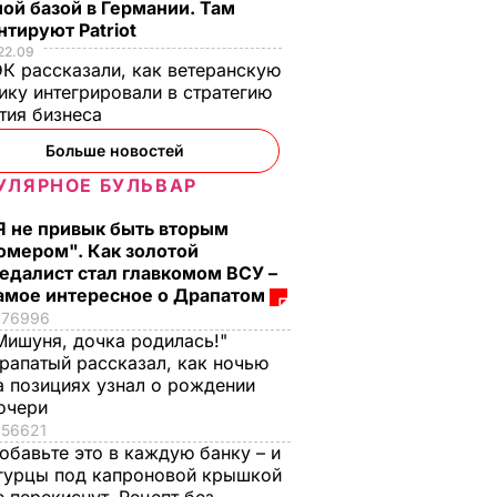
ой базой в Германии. Там
тируют Patriot
22.09
К рассказали, как ветеранскую
ику интегрировали в стратегию
тия бизнеса
Больше новостей
УЛЯРНОЕ БУЛЬВАР
Я не привык быть вторым
омером". Как золотой
едалист стал главкомом ВСУ –
амое интересное о Драпатом
76996
Мишуня, дочка родилась!"
рапатый рассказал, как ночью
а позициях узнал о рождении
очери
56621
обавьте это в каждую банку – и
гурцы под капроновой крышкой