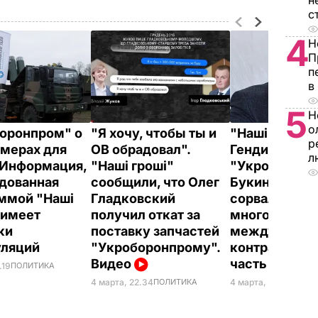
н
с
4
Н
П
п
в
5
Н
о
оронпром" о
"Я хочу, чтобы ты и
"Наші гроші":
р
мерах для
ОВ обрадовал".
Гендиректор
л
 Информация,
"Наші гроші"
"Укроборонп
дованная
сообщили, что Олег
Букин чуть н
ммой "Наші
Гладковский
сорвал
 имеет
получил откат за
многомилли
ки
поставку запчастей
международ
уляций
"Укроборонпрому".
контракт за 
Видео
часть в $10 т
.19
ПОЛИТИКА
4 марта, 20.53
ПОЛИ
4 марта, 22.34
ПОЛИТИКА