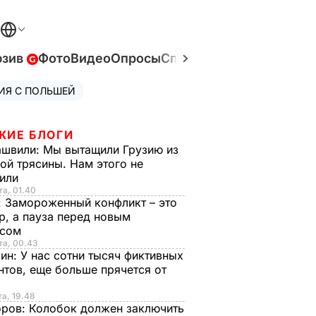
юзив
Фото
Видео
Опросы
Спецпроекты
Война в У
ИЯ С ПОЛЬШЕЙ
ЖИЕ БЛОГИ
ашвили:
Мы вытащили Грузию из
ой трясины. Нам этого не
тили
та, 01.40
:
Замороженный конфликт – это
р, а пауза перед новым
исом
та, 00.43
рин:
У нас сотни тысяч фиктивных
нтов, еще больше прячется от
та, 19.48
оров:
Колобок должен заключить