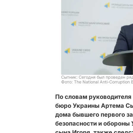
Сытник: Сегодня был проведен ряд
Фото: The National Anti-Corruption B
По словам руководителя
бюро Украины Артема Сы
дома бывшего первого з
безопасности и обороны 
сына Игоря, также следс