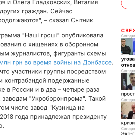
я и Олега Гладковских, Виталия
e
других граждан. Сейчас
одолжаются", – сказал Сытник.
o
СВЕ
грамма "Наші гроші" опубликовала
Сегодня
дования о хищениях в оборонном
ным журналистов, фигуранты схемы
угова
млн грн во время войны на Донбассе
.
отнош
что участники группы посредством
Сегодня
ли контрабандой подержанные
е в России и в два – четыре раза
прос
 заводам "Укроборонпрома". Такой
Сегодн
том числе завод "Кузница на
 2018 года принадлежал
президенту
криз
о.
Сегодня
Экс-г