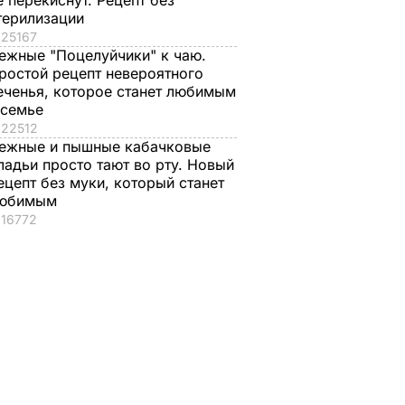
е перекиснут. Рецепт без
терилизации
25167
ежные "Поцелуйчики" к чаю.
ростой рецепт невероятного
еченья, которое станет любимым
 семье
22512
ежные и пышные кабачковые
ладьи просто тают во рту. Новый
"Люди в лифте
ецепт без муки, который станет
смотрят, как на не
юбимым
рома"
очень хорошего
16772
е
человека". Сын
Гладковского назвал
онный
расследование
ный
"Наших грошей"
свою
ложью и
ыс.
анонсировал новые
видео
ТИКА
7 марта, 12.17
ПОЛИТИКА