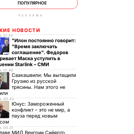
ПОПУЛЯРНОЕ
РЕКЛАМА
ЖИЕ НОВОСТИ
, 01.53
"Илон постоянно говорит:
"Время заключать
соглашение". Федоров
ривает Маска уступить в
ении Starlink – СМИ
, 01.40
Саакашвили:
Мы вытащили
Грузию из русской
трясины. Нам этого не
тили
я, 00.43
Юнус:
Замороженный
конфликт – это не мир, а
пауза перед новым
исом
, 00.31
лаве МИД Венгрии Сийярто