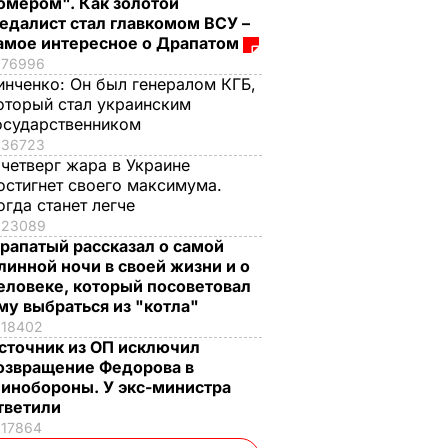
омером". Как золотой
едалист стал главкомом ВСУ –
амое интересное о Драпатом
76996
инченко:
Он был генералом КГБ,
оторый стал украинским
осударственником
36723
 четверг жара в Украине
остигнет своего максимума.
огда станет легче
23089
рапатый рассказал о самой
линной ночи в своей жизни и о
еловеке, который посоветовал
му выбраться из "котла"
18402
сточник из ОП исключил
озвращение Федорова в
инобороны. У экс-министра
тветили
17864