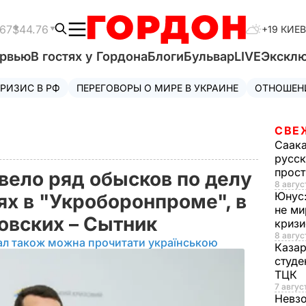
.67
$44.76
+19 КИЕВ
ервью
В гостях у Гордона
Блоги
Бульвар
LIVE
Экскл
РИЗИС В РФ
ПЕРЕГОВОРЫ О МИРЕ В УКРАИНЕ
ОТНОШЕН
СВЕ
Саак
русск
прос
вело ряд обысков по делу
8 авгус
Юнус
ях в "Укроборонпроме", в
не ми
ковских – Сытник
криз
8 авгус
ал також можна прочитати українською
Каза
студе
ТЦК
7 авгус
Невз