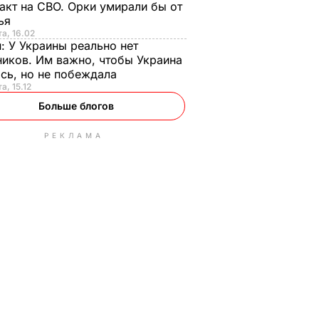
акт на СВО. Орки умирали бы от
тья
та, 16.02
н:
У Украины реально нет
иков. Им важно, чтобы Украина
сь, но не побеждала
а, 15.12
Больше блогов
РЕКЛАМА