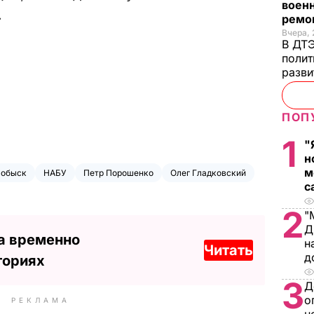
военн
.
ремон
Вчера, 
В ДТЭ
полит
разви
ПОП
1
"
н
м
обыск
НАБУ
Петр Порошенко
Олег Гладковский
с
2
"
Д
а временно
н
Читать
д
ториях
3
Д
о
РЕКЛАМА