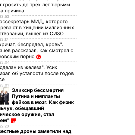
 грозить до трех лет тюрьмы.
ва причина
23.53
оссекретарь МИД, которого
ревают в хищении миллионных
ртвований, вышел из СИЗО
23.17
кричат, беспредел, кровь".
чев рассказал, как смотрел с
новским порно
23.04
 сделан из железа". Усик
азал об усталости после годов
ксе
23.01
Эликсир бессмертия
Путина и импланты
фейков в мозг. Как физик
льчук, обещавший
ическое оружие, стал
оем"
22.20
вестные дроны заметили над