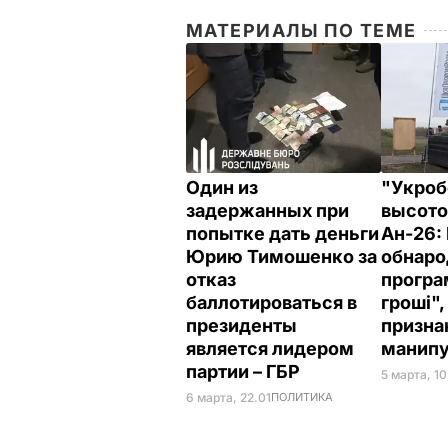
МАТЕРИАЛЫ ПО ТЕМЕ
Один из
"Укроб
задержанных при
высото
попытке дать деньги
Ан-26:
Юрию Тимошенко за
обнаро
отказ
програ
баллотироваться в
гроші",
президенты
призна
является лидером
манип
партии – ГБР
5 марта, 10
6 марта, 22.01
ПОЛИТИКА