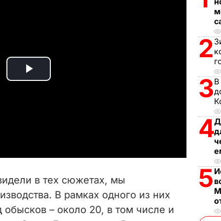
н
м
с
2
З
к
г
P
3
В
д
l
К
4
a
Д
д
ч
y
е
V
5
И
увидели в тех сюжетах, мы
в
i
М
изводства. В рамках одного из них
о
 обысков – около 20, в том числе и
d