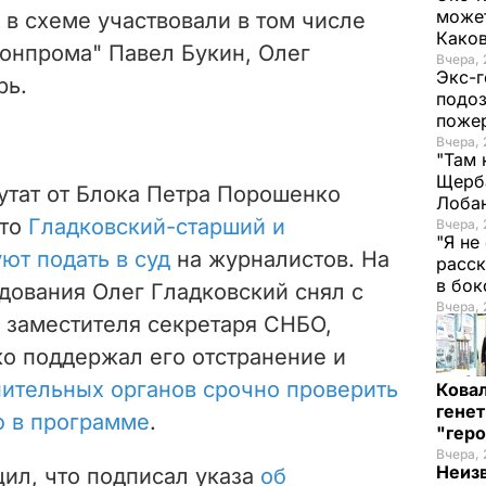
может
в схеме участвовали в том числе
Како
онпрома" Павел Букин, Олег
Вчера, 
Экс-г
рь.
подоз
поже
Вчера, 
"Там 
Щерба
утат от Блока Петра Порошенко
Лоба
что
Гладковский-старший и
Вчера, 
"Я не
ют подать в суд
на журналистов. На
расск
в бо
дования Олег Гладковский снял с
Вчера, 
о заместителя секретаря СНБО,
о поддержал его отстранение и
нительных органов срочно проверить
Кова
генет
 в программе
.
"гер
Вчера, 
Неиз
ил, что подписал указа
об