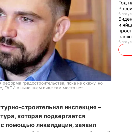
Год н
Росси
6 авгус
Биде
и яйц
прост
слож
6 авгус
я реформа градостроительства, пока не скажу, но
ае, ГАСИ в нынешнем виде там места нет
ктурно-строительная инспекция –
тура, которая подвергается
с помощью ликвидации, заявил