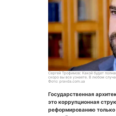
Сергей Трофимов: Какой будет полна
скоро вы все узнаете. В любом случ
Фото: pravda.com.ua
Государственная архите
это коррупционная струк
реформированию только 