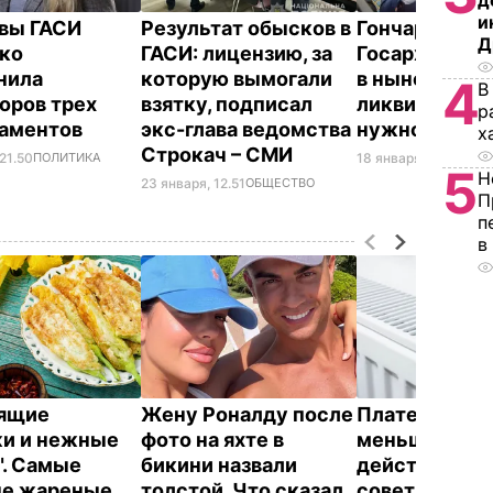
д
и
авы ГАСИ
Результат обысков в
Гончарук заяв
Д
ко
ГАСИ: лицензию, за
Госархстрой
нила
которую вымогали
в нынешнем 
4
В
оров трех
взятку, подписал
ликвидируют,
р
таментов
экс-глава ведомства
нужно будет
х
Строкач – СМИ
21.50
ПОЛИТИКА
18 января, 00.19
ПОЛ
5
Н
23 января, 12.51
ОБЩЕСТВО
П
п
в
тящие
Жену Роналду после
Платежки ст
и и нежные
фото на яхте в
меньше –
". Самые
бикини назвали
действенные
ые жареные
толстой. Что сказал
советы "без в