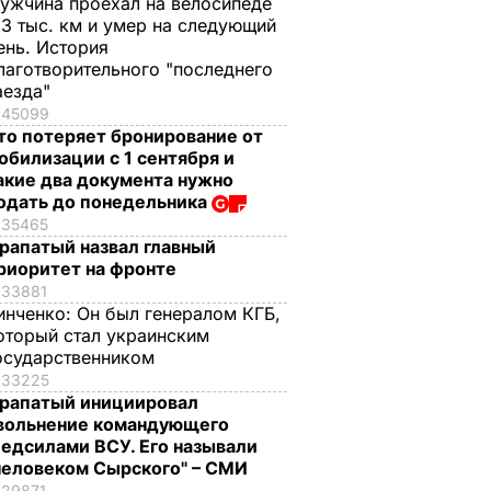
ужчина проехал на велосипеде
,3 тыс. км и умер на следующий
ень. История
лаготворительного "последнего
аезда"
45099
то потеряет бронирование от
обилизации с 1 сентября и
акие два документа нужно
одать до понедельника
35465
рапатый назвал главный
риоритет на фронте
33881
инченко:
Он был генералом КГБ,
оторый стал украинским
осударственником
33225
рапатый инициировал
вольнение командующего
едсилами ВСУ. Его называли
человеком Сырского" – СМИ
29871