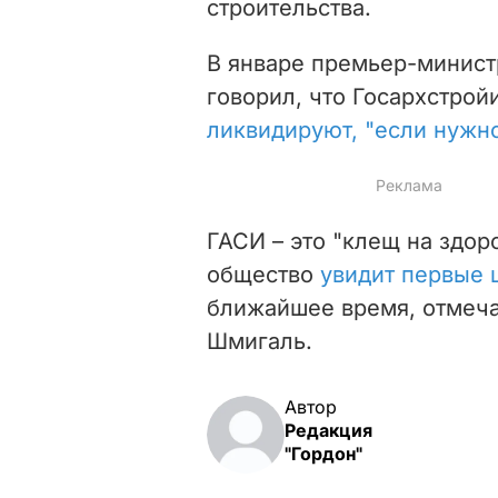
строительства.
В январе премьер-минист
говорил, что Госархстро
ликвидируют, "если нужно
ГАСИ – это "
клещ на здор
о
бщество
увидит первые 
ближайшее время, отмеч
Шмигаль.
Автор
Редакция
"Гордон"