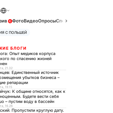
В
зив
Фото
Видео
Опросы
Спецпроекты
Война в Ук
ИЯ С ПОЛЬШЕЙ
ЖИЕ БЛОГИ
нога:
Опыт медиков корпуса
кого по спасению жизней
енен
та, 21.32
нцев:
Единственный источник
озмещения убытков бизнеса –
щие репарации
та, 19.15
ийчук:
К общине относятся, как к
ноценным. Будете вести себя
о – пустим воду в бассейн
та, 16.26
ский:
Пропустили круглую дату.