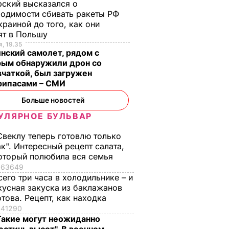
ский высказался о
одимости сбивать ракеты РФ
краиной до того, как они
ят в Польшу
, 19.35
нский самолет, рядом с
рым обнаружили дрон со
чаткой, был загружен
рипасами – СМИ
Больше новостей
УЛЯРНОЕ БУЛЬВАР
Свеклу теперь готовлю только
ак". Интересный рецепт салата,
оторый полюбила вся семья
63649
сего три часа в холодильнике – и
кусная закуска из баклажанов
отова. Рецепт, как находка
41290
Такие могут неожиданно