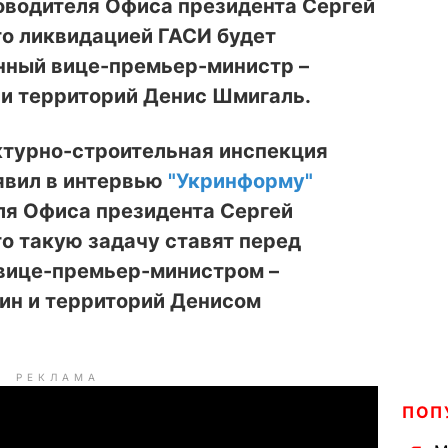
оводителя Офиса президента Сергей
то ликвидацией ГАСИ будет
нный вице-премьер-министр –
 и территорий Денис Шмигаль.
ктурно-строительная инспекция
явил в интервью
"Укринформу"
ля Офиса президента Сергей
то такую задачу ставят перед
вице-премьер-министром –
ин и территорий Денисом
РЕКЛАМА
ПОП