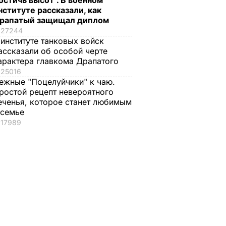
остичь высот". В военном
нституте рассказали, как
ил, что
рапатый защищал диплом
инспекцию
27244
виде
 институте танковых войск
 "если
ассказали об особой черте
"
арактера главкома Драпатого
25016
ИТИКА
ежные "Поцелуйчики" к чаю.
ростой рецепт невероятного
еченья, которое станет любимым
 семье
17989
анут
Почему Чарльз III на
Галета с
самом деле
помидорами
проигнорировал 45-
готовится легко, а
оды",
летие жены принца
получается – как в