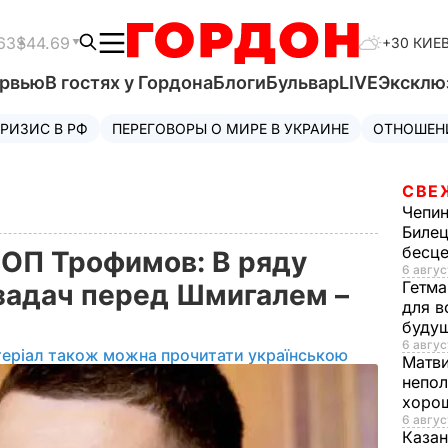
63
$44.69
+30 КИЕ
ервью
В гостях у Гордона
Блоги
Бульвар
LIVE
Эксклю
РИЗИС В РФ
ПЕРЕГОВОРЫ О МИРЕ В УКРАИНЕ
ОТНОШЕН
СВЕ
Чепи
Билец
бесц
ОП Трофимов: В ряду
6 авгус
Гетма
задач перед Шмигалем –
для в
буду
6 авгус
теріал також можна прочитати українською
Матв
непол
хорош
6 авгус
Казан