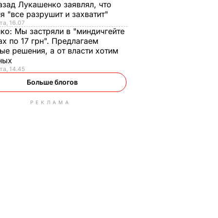
азад Лукашенко заявлял, что
я "все разрушит и захватит"
та, 16.07
нко:
Мы застряли в "миндичгейте
ах по 17 грн". Предлагаем
ые решения, а от власти хотим
ных
та, 14.45
Больше блогов
РЕКЛАМА