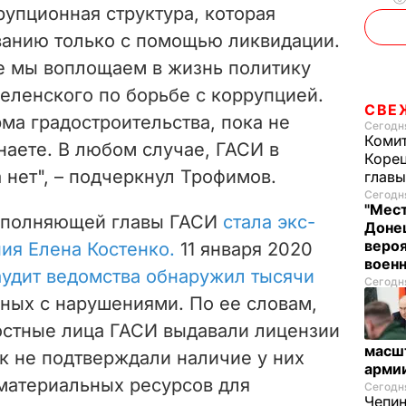
e
ррупционная структура, которая
анию только с помощью ликвидации.
o
се мы воплощаем в жизнь политику
еленского по борьбе с коррупцией.
СВЕ
ма градостроительства, пока не
Сегодня
Комит
знаете. В любом случае, ГАСИ в
Корец
нет", – подчеркнул Трофимов.
глав
Сегодня
"Мест
исполняющей главы ГАСИ
стала экс-
Донец
вероя
ия Елена Костенко.
11 января 2020
воен
аудит ведомства обнаружил тысячи
Сегодня
нных с нарушениями. По ее словам,
стные лица ГАСИ выдавали лицензии
масш
к не подтверждали наличие у них
арми
 материальных ресурсов для
Сегодня
Чепи