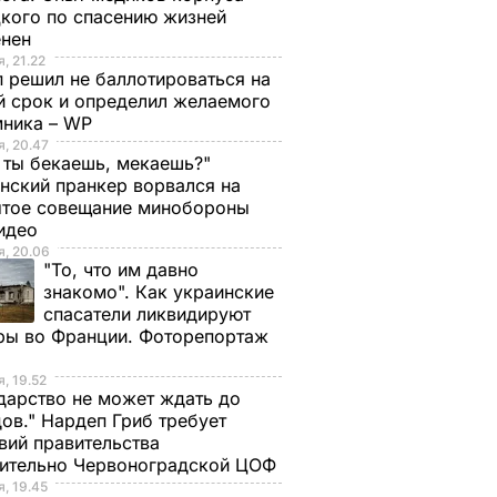
кого по спасению жизней
енен
, 21.22
 решил не баллотироваться на
й срок и определил желаемого
мника – WP
, 20.47
 ты бекаешь, мекаешь?"
нский пранкер ворвался на
ытое совещание минобороны
Видео
, 20.06
"То, что им давно
знакомо". Как украинские
спасатели ликвидируют
ры во Франции. Фоторепортаж
, 19.52
дарство не может ждать до
ов." Нардеп Гриб требует
вий правительства
сительно Червоноградской ЦОФ
, 19.45