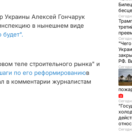
Билец
бесц
р Украины Алексей Гончарук
Сегодня
Трамп
йинспекцию в нынешнем виде
трети
прее
 будет".
Сегодня
"Чего
Украи
закр
РФ. 
овом теле строительного рынка" и
Сегодня
шаги по его реформированию
в
ал в комментарии журналистам
пожа
Сегодня
"Госу
холод
дейст
отно
Сегодня