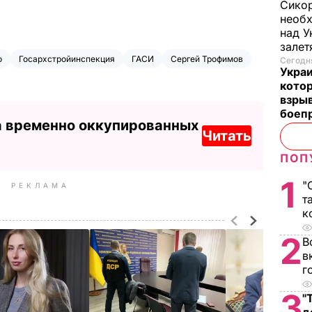
Сикор
необх
над У
залет
о
Госархстройинспекция
ГАСИ
Сергей Трофимов
Сегодня
Украи
кото
взрыв
боеп
а временно оккупированных
Читать
ПОП
1
"
РЕКЛАМА
т
к
2
В
в
г
3
"