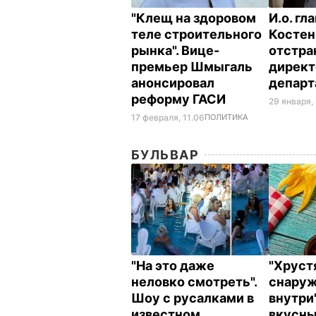
"Клещ на здоровом
И.о. гл
теле строительного
Костен
рынка". Вице-
отстра
премьер Шмыгаль
директ
анонсировал
депар
реформу ГАСИ
29 января, 
17 февраля, 11.06
ПОЛИТИКА
БУЛЬВАР
"На это даже
"Хрус
неловко смотреть".
снаруж
Шоу с русалками в
внутри
известном
вкусн