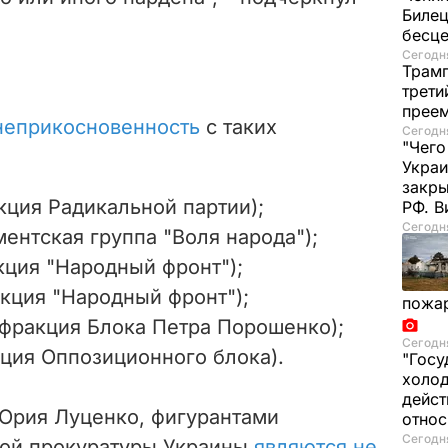
Билец
бесц
Сегодня
Трамп
трети
прее
 неприкосновенность
с таких
Сегодня
"Чего
Украи
закр
кция Радикальной партии);
РФ. 
Сегодня
ентская группа "Воля народа");
кция "Народный фронт");
кция "Народный фронт");
пожа
(фракция Блока Петра Порошенко);
Сегодня
ция Оппозиционного блока).
"Госу
холод
дейст
Юрия Луценко, фигурантами
отно
Сегодня
ной прокуратуры Украины
являются не