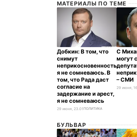
МАТЕРИАЛЫ ПО ТЕМЕ
Добкин: В том, что
С Миха
снимут
могут 
неприкосновенность,
депут
я не сомневаюсь. В
неприк
том, что Рада даст
– СМИ
согласие на
29 июня, 1
задержание и арест,
я не сомневаюсь
29 июня, 23.01
ПОЛИТИКА
БУЛЬВАР