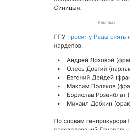
Синицын.
ГПУ
просит у Рады снять
нардепов:
Андрей Лозовой (фра
Олесь Довгий (парлам
Евгений Дейдей (фра
Максим Поляков (фра
Борислав Розенблат 
Михаил Добкин (фрак
По словам генпрокурора 
расследований Генераль