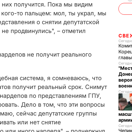
 них получится. Пока мы видим
 кого-то пальцем: мол, ты украл, мы
дставления о снятии депутатской
не продвинулись", – отметил
СВЕ
Сегодня
Комит
Корец
нардепов не получит реального
глав
Сегодня
"Мест
Донец
дебная система, я сомневаюсь, что
вероя
воен
атов получит реальный срок. Снимут
Сегодня
 нардепов по представлениям ГПУ,
овать. Дело в том, что эти вопросы
маю, сейчас депутатские группы
масш
арми
вать или нет снятие
Сегодня
о или иного нардепа", – подчеркнул
Чепи