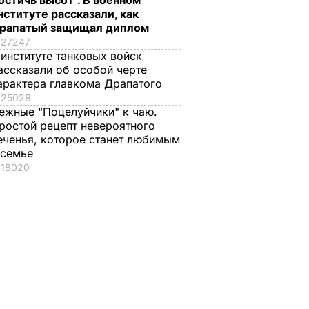
остичь высот". В военном
нституте рассказали, как
рапатый защищал диплом
27247
 институте танковых войск
ассказали об особой черте
арактера главкома Драпатого
25028
ежные "Поцелуйчики" к чаю.
ко
ростой рецепт невероятного
еченья, которое станет любимым
да
 семье
18020
енность
пов
ТИКА