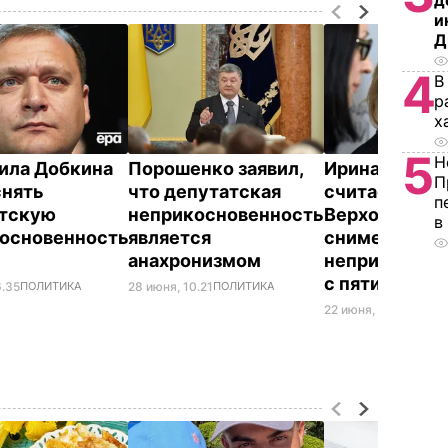
д
и
Д
4
В
р
х
5
Н
ила Добкина
Порошенко заявил,
Ирина Луцен
П
снять
что депутатская
считает, что
п
атскую
неприкосновенность
Верховная Ра
в
основенность
является
снимет
анахронизмом
неприкоснов
с пяти нарде
6.35
ПОЛИТИКА
28 июня, 10.21
ПОЛИТИКА
22 июня, 00.37
ПОЛИ