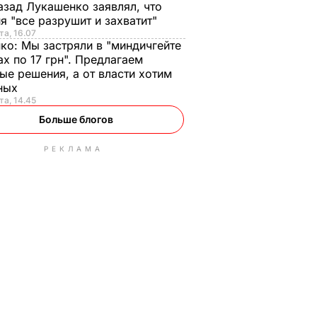
азад Лукашенко заявлял, что
я "все разрушит и захватит"
та, 16.07
нко:
Мы застряли в "миндичгейте
ах по 17 грн". Предлагаем
ые решения, а от власти хотим
ных
та, 14.45
Больше блогов
РЕКЛАМА