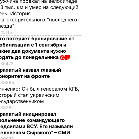
ужчина проехал на велосипеде
,3 тыс. км и умер на следующий
ень. История
лаготворительного "последнего
аезда"
45115
то потеряет бронирование от
обилизации с 1 сентября и
акие два документа нужно
одать до понедельника
35472
рапатый назвал главный
риоритет на фронте
33895
инченко:
Он был генералом КГБ,
оторый стал украинским
осударственником
33252
рапатый инициировал
вольнение командующего
едсилами ВСУ. Его называли
человеком Сырского" – СМИ
29873