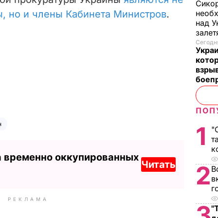
Сикор
ы, но и члены Кабинета Министров
.
необх
над У
залет
Сегодня
Украи
кото
взрыв
боеп
ПОП
н
1
"
т
к
а временно оккупированных
Читать
2
В
в
г
РЕКЛАМА
3
"