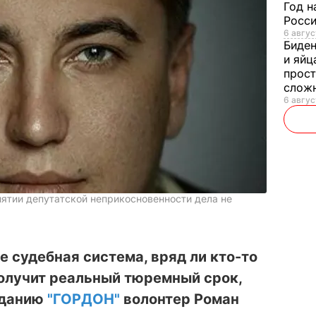
Год н
Росси
6 авгус
Биде
и яйц
прост
слож
6 авгус
ятии депутатской неприкосновенности дела не
е судебная система, вряд ли кто-то
получит реальный тюремный срок,
зданию
"ГОРДОН"
волонтер Роман