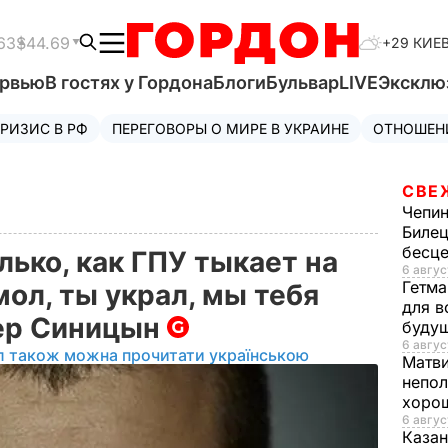
63
$44.69
+29 КИЕ
ервью
В гостях у Гордона
Блоги
Бульвар
LIVE
Эксклю
РИЗИС В РФ
ПЕРЕГОВОРЫ О МИРЕ В УКРАИНЕ
ОТНОШЕН
СВЕ
Чепи
Билец
бесц
ько, как ГПУ тыкает на
6 авгус
Гетма
мол, ты украл, мы тебя
для в
тер Синицын
буду
6 авгус
л також можна прочитати українською
Матв
непол
хорош
6 авгус
Казан