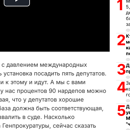
1
М
P
5
д
l
б
з
a
2
К
м
y
к
п
V
3
а с давлением международных
Д
i
п
ь установка посадить пять депутатов.
4
и к этому и идут. А мы с вами
d
З
к
 у нас процентов 90 нардепов можно
г
e
вая, что у депутатов хорошие
5
Д
база должна быть соответствующая,
o
у
звалить в суде. Насколько
М
"
 Генпрокуратуры, сейчас сказать