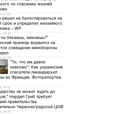
кого по спасению жизней
енен
, 21.22
 решил не баллотироваться на
й срок и определил желаемого
мника – WP
, 20.47
 ты бекаешь, мекаешь?"
нский пранкер ворвался на
ытое совещание минобороны
Видео
, 20.06
"То, что им давно
знакомо". Как украинские
спасатели ликвидируют
ры во Франции. Фоторепортаж
, 19.52
дарство не может ждать до
ов." Нардеп Гриб требует
вий правительства
сительно Червоноградской ЦОФ
, 19.45