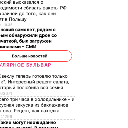
ский высказался о
одимости сбивать ракеты РФ
краиной до того, как они
ят в Польшу
, 19.35
нский самолет, рядом с
рым обнаружили дрон со
чаткой, был загружен
рипасами – СМИ
Больше новостей
УЛЯРНОЕ БУЛЬВАР
Свеклу теперь готовлю только
ак". Интересный рецепт салата,
оторый полюбила вся семья
63671
сего три часа в холодильнике – и
кусная закуска из баклажанов
отова. Рецепт, как находка
41299
Такие могут неожиданно