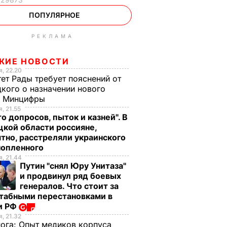
ПОПУЛЯРНОЕ
РЕКЛАМА
ЖИЕ НОВОСТИ
, 22.20
ет Рады требует пояснений от
кого о назначении нового
ы Минцифры
, 21.55
о допросов, пыток и казней". В
кой области россияне,
тно, расстреляли украинского
нопленного
, 21.44
Путин "снял Юру Унитаза"
и продвинул ряд боевых
генералов. Что стоит за
табными перестановками в
и РФ
, 21.32
нога:
Опыт медиков корпуса