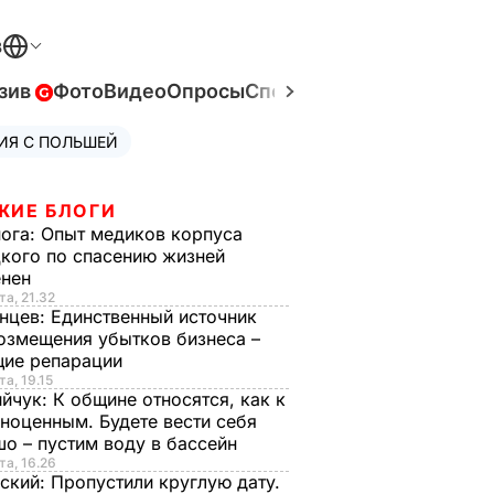
В
зив
Фото
Видео
Опросы
Спецпроекты
Война в Ук
ИЯ С ПОЛЬШЕЙ
ЖИЕ БЛОГИ
нога:
Опыт медиков корпуса
кого по спасению жизней
енен
та, 21.32
нцев:
Единственный источник
озмещения убытков бизнеса –
щие репарации
та, 19.15
ийчук:
К общине относятся, как к
ноценным. Будете вести себя
о – пустим воду в бассейн
та, 16.26
ский:
Пропустили круглую дату.