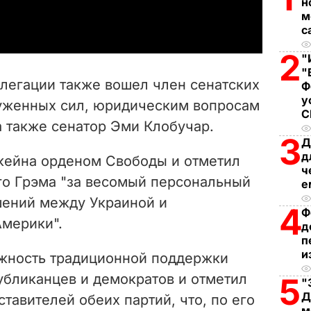
a
н
м
с
y
2
"
V
"
елегации также вошел
член сенатских
Ф
i
у
уженных сил, юридическим вопросам
а также сенатор Эми Клобучар.
d
3
Д
д
e
кейна орденом Свободы и отметил
ч
о Грэма "за весомый персональный
е
o
шений между Украиной и
4
Ф
мерики".
д
п
и
жность традиционной поддержки
убликанцев и демократов и отметил
5
"
Д
ставителей обеих партий, что, по его
м