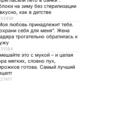
Пригласили лето в банки".
блоки на зиму без стерилизации
 вкусно, как в детстве
33456
Моя любовь принадлежит тебе.
охрани себя для меня". Жена
адяра трогательно обратилась к
ужу
31084
мешайте это с мукой – и целая
ора мягких, словно пух,
ирожков готова. Самый лучший
ецепт
27417