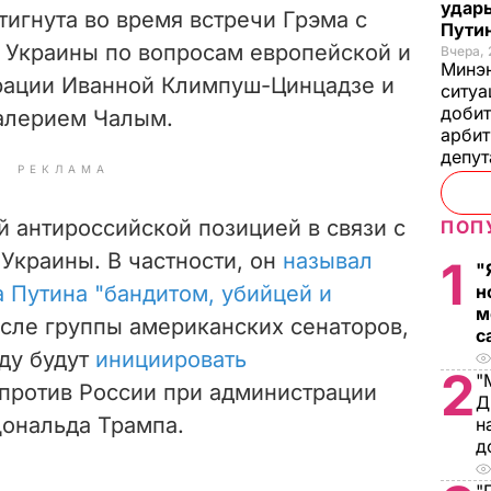
удары
тигнута во время
встречи Грэма с
Пути
Украины по вопросам европейской и
Вчера, 
Минэн
рации Иванной Климпуш-Цинцадзе и
ситуа
добит
алерием Чалым.
арбит
депу
РЕКЛАМА
 антироссийской позицией в связи с
ПОП
Украины. В частности, он
называл
1
"
 Путина "бандитом, убийцей и
н
м
исле группы американских сенаторов,
с
оду будут
инициировать
2
"
против России при администрации
Д
ональда Трампа.
н
д