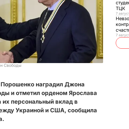
студе
ТЦК
7 авгус
Невз
контр
счас
7 авгус
ен Свободы
 Порошенко наградил Джона
ды и отметил орденом Ярослава
 их персональный вклад в
ежду Украиной и США, сообщила
а.