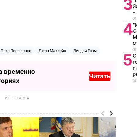
3
"
Я
–
4
"
С
М
м
Петр Порошенко
Джон Маккейн
Линдси Грэм
5
С
г
п
а временно
р
Читать
ториях
РЕКЛАМА