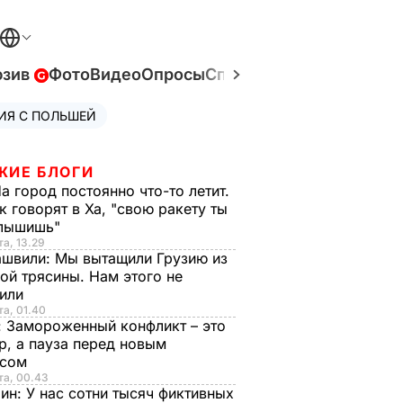
юзив
Фото
Видео
Опросы
Спецпроекты
Война в У
ИЯ С ПОЛЬШЕЙ
ЖИЕ БЛОГИ
а город постоянно что-то летит.
к говорят в Ха, "свою ракету ты
слышишь"
та, 13.29
ашвили:
Мы вытащили Грузию из
ой трясины. Нам этого не
тили
та, 01.40
:
Замороженный конфликт – это
р, а пауза перед новым
исом
та, 00.43
рин:
У нас сотни тысяч фиктивных