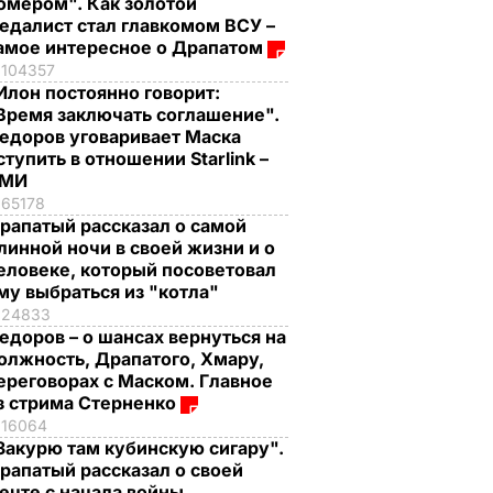
омером". Как золотой
едалист стал главкомом ВСУ –
амое интересное о Драпатом
104357
Илон постоянно говорит:
Время заключать соглашение".
едоров уговаривает Маска
ступить в отношении Starlink –
СМИ
65178
рапатый рассказал о самой
линной ночи в своей жизни и о
еловеке, который посоветовал
му выбраться из "котла"
24833
едоров – о шансах вернуться на
олжность, Драпатого, Хмару,
ереговорах с Маском. Главное
з стрима Стерненко
16064
Закурю там кубинскую сигару".
рапатый рассказал о своей
ечте с начала войны