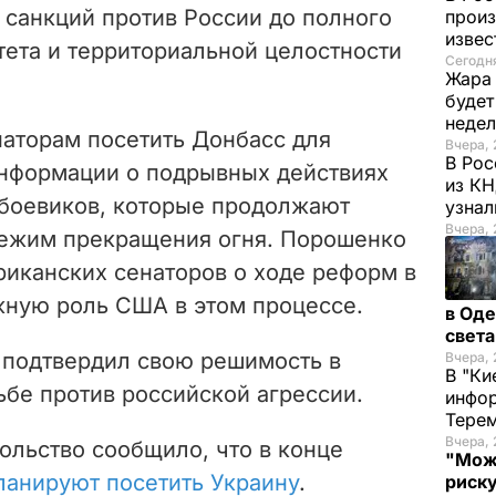
санкций против России до полного
произ
изве
тета и территориальной целостности
Сегодня
Жара 
будет
неде
аторам посетить Донбасс для
Вчера, 
В Рос
нформации о подрывных действиях
из К
 боевиков, которые продолжают
узнал
Вчера, 
режим прекращения огня. Порошенко
иканских сенаторов о ходе реформ в
жную роль США в этом процессе.
в Оде
свет
 подтвердил свою решимость в
Вчера, 
В "Ки
ьбе против российской агрессии.
инфор
Терем
Вчера, 
ольство сообщило, что в конце
"Мож
ланируют посетить Украину
.
риску