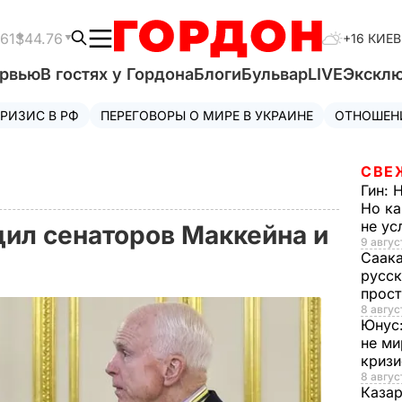
61
$44.76
+16 КИЕВ
ервью
В гостях у Гордона
Блоги
Бульвар
LIVE
Экскл
РИЗИС В РФ
ПЕРЕГОВОРЫ О МИРЕ В УКРАИНЕ
ОТНОШЕН
СВЕ
Гин:
Н
Но ка
не у
ил сенаторов Маккейна и
9 авгус
Саак
русск
прос
8 авгус
Юнус
не ми
криз
8 авгус
Каза