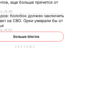
нтов, еще больше прячется от
та, 19.48
оров:
Колобок должен заключить
акт на СВО. Орки умирали бы от
тья
та, 16.02
Больше блогов
РЕКЛАМА