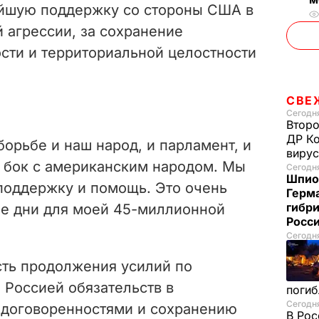
ейшую поддержку со стороны США в
 агрессии, за сохранение
сти и территориальной целостности
СВЕ
Сегодня
Второ
ДР Ко
борьбе и наш народ, и парламент, и
вирус
о бок с американским народом. Мы
Сегодня
Шпион
поддержку и помощь. Это очень
Герм
гибри
ые дни для моей 45-миллионной
Росс
Сегодня
ть продолжения усилий по
Россией обязательств в
погиб
Сегодня
 договоренностями и сохранению
В Рос