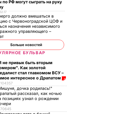
 по РФ могут сыграть на руку
ну
22.17
ерго должно вмешаться в
цию с Червоноградской ЦОФ и
ься назначения независимого
ражного управляющего –
тат
Больше новостей
УЛЯРНОЕ БУЛЬВАР
Я не привык быть вторым
омером". Как золотой
едалист стал главкомом ВСУ –
амое интересное о Драпатом
104357
Мишуня, дочка родилась!"
рапатый рассказал, как ночью
а позициях узнал о рождении
очери
70645