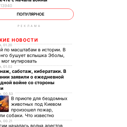
13940
ПОПУЛЯРНОЕ
РЕКЛАМА
ЖИЕ НОВОСТИ
, 01.20
й по масштабам в истории. В
нго бушует вспышка Эболы,
 мог мутировать
, 01.02
аж, саботаж, кибератаки. В
ании заявили о ежедневной
дной войне со стороны
ии
, 00.53
В приюте для бездомных
животных под Киевом
произошел пожар,
ли собаки. Что известно
, 00.21
сии началась волна арестов