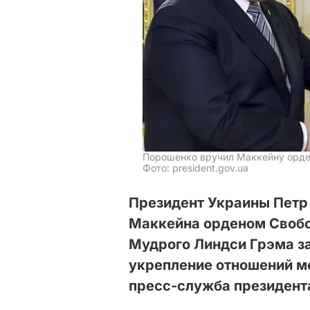
Порошенко вручил Маккейну орд
Фото: president.gov.ua
Президент Украины Петр
Маккейна орденом Свобо
Мудрого Линдси Грэма за
укрепление отношений м
пресс-служба президент