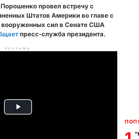
 Порошенко провел встречу с
иненных Штатов Америки во главе с
 вооруженных сил в Сенате США
бщает
пресс-служба президента.
РЕКЛАМА
P
ПОП
l
1
"