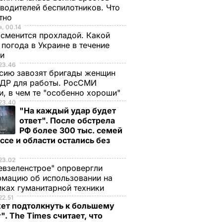
водителей беспилотников. Что
стно
, 00.14
сменится прохладой. Какой
 погода в Украине в течение
ли
23.46
сию завозят бригады женщин
НДР для работы. РосСМИ
и, в чем те "особенно хороши"
23.40
"На каждый удар будет
ответ". После обстрела
РФ более 300 тыс. семей
ссе и области остались без
а
23.02
евзеленстрое" опровергли
мацию об использовании на
ках гуманитарной техники
22.51
ет подтолкнуть к большему
". The Times считает, что