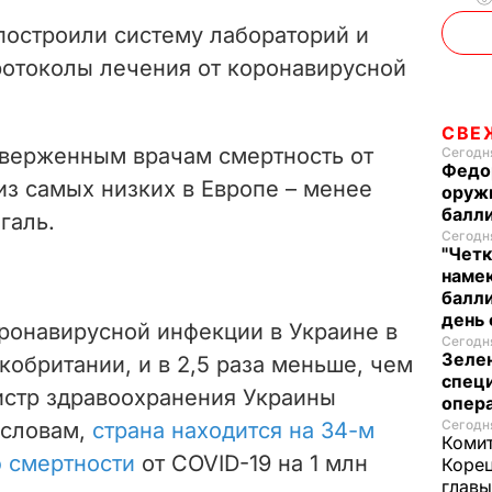
 построили систему лабораторий и
отоколы лечения от коронавирусной
СВЕ
верженным врачам смертность от
Сегодня
Федо
из самых низких в Европе – менее
оруж
балл
галь.
Сегодня
"Четк
намек
балли
день 
оронавирусной инфекции в Украине в
Сегодня
Зеле
кобритании, и в 2,5 раза меньше, чем
спец
истр здравоохранения Украины
опера
Сегодня
 словам,
страна находится на 34-м
Комит
ю смертности
от COVID-19 на 1 млн
Корец
глав