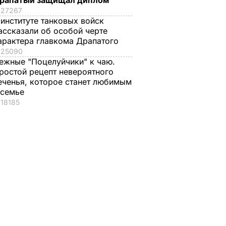
рапатый защищал диплом
27267
 институте танковых войск
ассказали об особой черте
арактера главкома Драпатого
25090
ежные "Поцелуйчики" к чаю.
ростой рецепт невероятного
еченья, которое станет любимым
 семье
18185