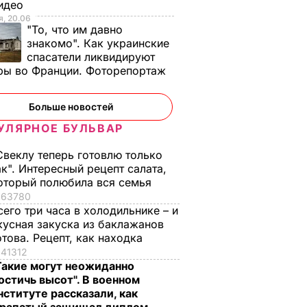
Видео
, 20.06
"То, что им давно
знакомо". Как украинские
спасатели ликвидируют
ры во Франции. Фоторепортаж
Больше новостей
УЛЯРНОЕ БУЛЬВАР
Свеклу теперь готовлю только
ак". Интересный рецепт салата,
оторый полюбила вся семья
63780
сего три часа в холодильнике – и
кусная закуска из баклажанов
отова. Рецепт, как находка
41312
Такие могут неожиданно
остичь высот". В военном
нституте рассказали, как