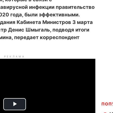
авирусной инфекции правительство
020 года, были эффективными.
едания Кабинета Министров 3 марта
тр Денис Шмыгаль, подводя итоги
мина, передает корреспондент
РЕКЛАМА
ПОП
P