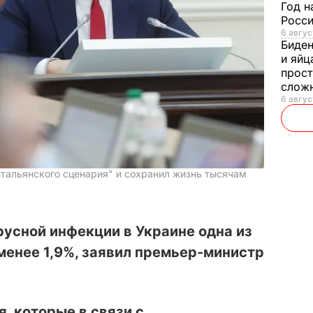
Год н
Росси
6 авгус
Биде
и яйц
прост
слож
6 авгус
итальянского сценария" и сохранил жизнь тысячам
усной инфекции в Украине одна из
 менее 1,9%, заявил премьер-министр
, которые в связи с