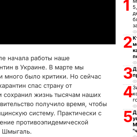
1
М
5
l
д
б
a
з
y
2
К
м
V
к
п
ле начала работы наше
i
нтин в Украине. В марте мы
3
Д
п
и много было критики. Но сейчас
d
карантин спас страну от
4
З
e
к
 и сохранил жизнь тысячам наших
г
авительство получило время, чтобы
o
5
Д
цинскую систему. Практически с
у
ление противоэпидемической
М
"
л Шмыгаль.