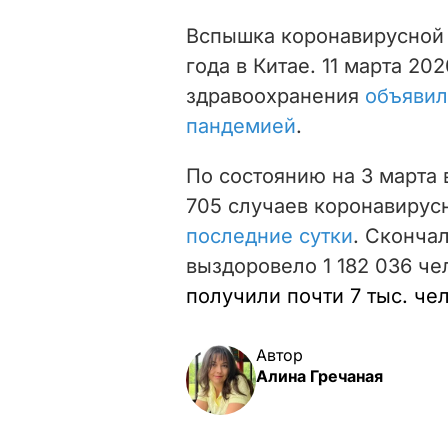
Вспышка коронавирусной 
года в Китае. 11 марта 2
здравоохранения
объявил
пандемией
.
По состоянию на 3 марта
705
случаев коронавирус
последние сутки
. Сконча
выздоровело
1 182 036
че
получили почти 7 тыс. че
Автор
Алина Гречаная