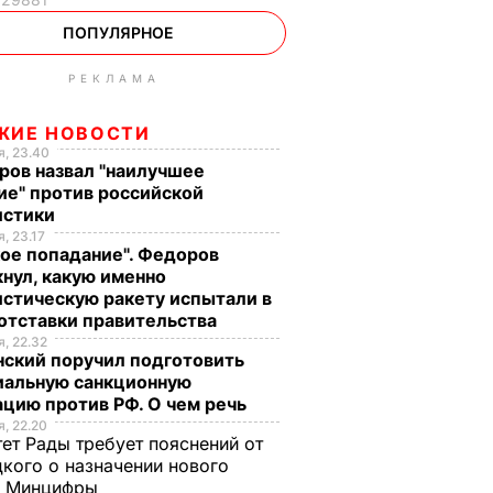
ПОПУЛЯРНОЕ
РЕКЛАМА
ЖИЕ НОВОСТИ
, 23.40
ров назвал "наилучшее
ие" против российской
истики
, 23.17
ое попадание". Федоров
нул, какую именно
стическую ракету испытали в
отставки правительства
, 22.32
нский поручил подготовить
иальную санкционную
цию против РФ. О чем речь
, 22.20
ет Рады требует пояснений от
кого о назначении нового
ы Минцифры