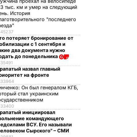
ужчина проехал на велосипеде
,3 тыс. км и умер на следующий
ень. История
лаготворительного "последнего
аезда"
45237
то потеряет бронирование от
обилизации с 1 сентября и
акие два документа нужно
одать до понедельника
35491
рапатый назвал главный
риоритет на фронте
33964
инченко:
Он был генералом КГБ,
оторый стал украинским
осударственником
33400
рапатый инициировал
вольнение командующего
едсилами ВСУ. Его называли
человеком Сырского" – СМИ
29881