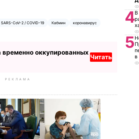
Д
4
В
р
 SARS-CoV-2 / COVID-19
Кабмин
коронавирус
х
5
Н
П
п
а временно оккупированных
Читать
в
РЕКЛАМА