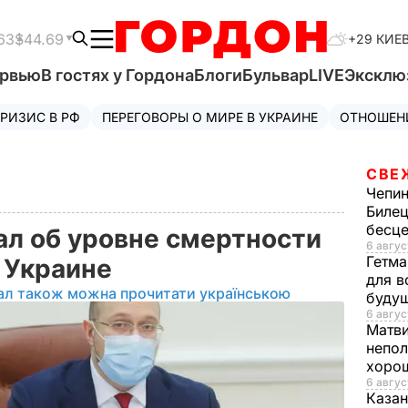
63
$44.69
+29 КИЕ
ервью
В гостях у Гордона
Блоги
Бульвар
LIVE
Эксклю
РИЗИС В РФ
ПЕРЕГОВОРЫ О МИРЕ В УКРАИНЕ
ОТНОШЕН
СВЕ
Чепи
Билец
бесц
л об уровне смертности
6 авгус
Гетма
в Украине
для в
ал також можна прочитати українською
буду
6 авгус
Матв
непол
хорош
6 авгус
Казан