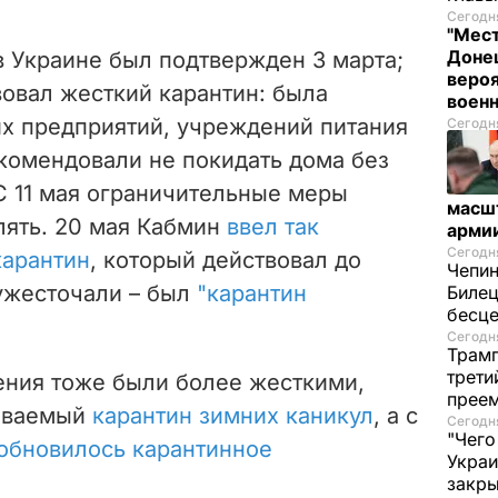
Сегодня
"Мест
Донец
в Украине был подтвержден 3 марта;
вероя
твовал жесткий карантин: была
воен
их предприятий, учреждений питания
Сегодня
екомендовали не покидать дома без
С 11 мая ограничительные меры
масш
лять.
20 мая Кабмин
ввел так
арми
Сегодня
карантин
, который действовал до
Чепи
 ужесточали – был
"карантин
Билец
бесц
Сегодня
Трамп
трети
чения тоже были более жесткими,
прее
зываемый
карантин зимних каникул
, а с
Сегодня
"Чего
обновилось карантинное
Украи
закр