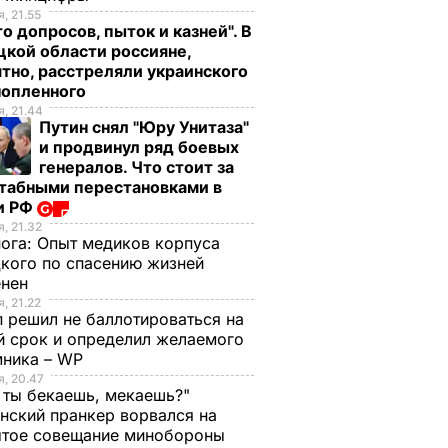
, 21.55
о допросов, пыток и казней". В
кой области россияне,
тно, расстреляли украинского
нопленного
, 21.44
Путин снял "Юру Унитаза"
и продвинул ряд боевых
генералов. Что стоит за
табными перестановками в
и РФ
, 21.32
нога:
Опыт медиков корпуса
кого по спасению жизней
енен
, 21.22
 решил не баллотироваться на
й срок и определил желаемого
мника – WP
, 20.47
 ты бекаешь, мекаешь?"
нский пранкер ворвался на
ытое совещание минобороны