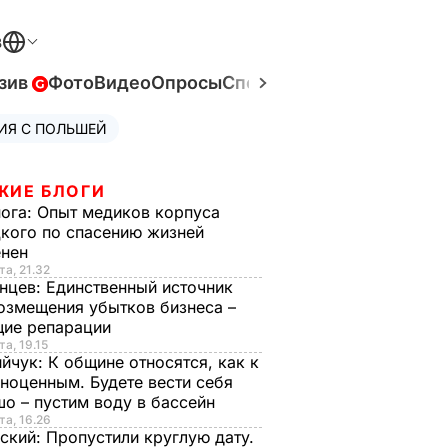
В
зив
Фото
Видео
Опросы
Спецпроекты
Война в Ук
ИЯ С ПОЛЬШЕЙ
ЖИЕ БЛОГИ
нога:
Опыт медиков корпуса
кого по спасению жизней
енен
та, 21.32
нцев:
Единственный источник
озмещения убытков бизнеса –
щие репарации
та, 19.15
ийчук:
К общине относятся, как к
ноценным. Будете вести себя
о – пустим воду в бассейн
та, 16.26
ский:
Пропустили круглую дату.