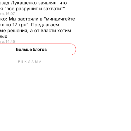
азад Лукашенко заявлял, что
я "все разрушит и захватит"
та, 16.07
нко:
Мы застряли в "миндичгейте
ах по 17 грн". Предлагаем
ые решения, а от власти хотим
ных
та, 14.45
Больше блогов
РЕКЛАМА