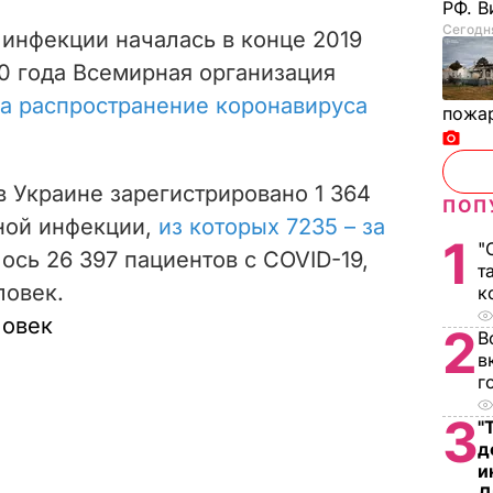
РФ. 
Сегодня
инфекции началась в конце 2019
020 года Всемирная организация
а распространение коронавируса
пожа
 в Украине зарегистрировано
1 364
ПОП
ной инфекции,
из которых 7235 – за
1
"
лось
26 397
пациентов с COVID-19,
т
ловек.
к
ловек
2
В
в
г
3
"
д
и