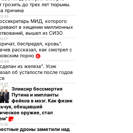
 грозить до трех лет тюрьмы.
ва причина
23.53
оссекретарь МИД, которого
ревают в хищении миллионных
ртвований, вышел из СИЗО
23.17
кричат, беспредел, кровь".
чев рассказал, как смотрел с
новским порно
23.04
 сделан из железа". Усик
азал об усталости после годов
ксе
23.01
Эликсир бессмертия
Путина и импланты
фейков в мозг. Как физик
льчук, обещавший
ическое оружие, стал
оем"
22.20
вестные дроны заметили над