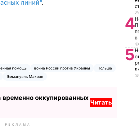
н
расных линий"
.
с
4
Н
П
п
в
5
Н
о
р
оенная помощь
война России против Украины
Польша
л
Эммануэль Макрон
а временно оккупированных
Читать
РЕКЛАМА