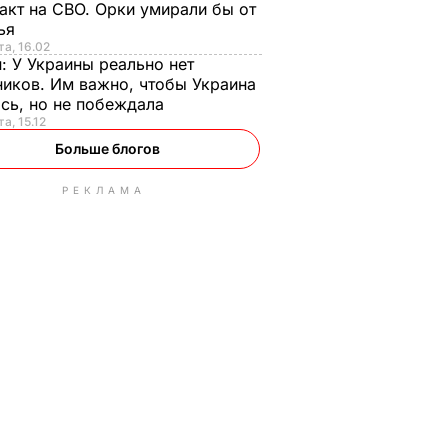
акт на СВО. Орки умирали бы от
тья
та, 16.02
н:
У Украины реально нет
иков. Им важно, чтобы Украина
сь, но не побеждала
а, 15.12
Больше блогов
РЕКЛАМА