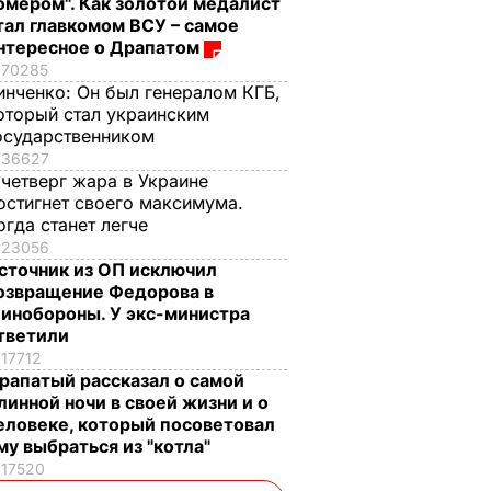
омером". Как золотой медалист
тал главкомом ВСУ – самое
нтересное о Драпатом
70285
инченко:
Он был генералом КГБ,
оторый стал украинским
осударственником
36627
 четверг жара в Украине
остигнет своего максимума.
огда станет легче
23056
сточник из ОП исключил
озвращение Федорова в
инобороны. У экс-министра
тветили
17712
рапатый рассказал о самой
линной ночи в своей жизни и о
еловеке, который посоветовал
му выбраться из "котла"
17520