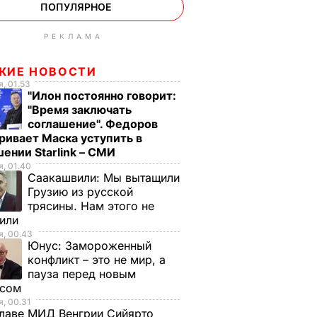
ПОПУЛЯРНОЕ
РЕКЛАМА
ЖИЕ НОВОСТИ
, 01.53
"Илон постоянно говорит:
"Время заключать
соглашение". Федоров
ривает Маска уступить в
ении Starlink – СМИ
, 01.40
Саакашвили:
Мы вытащили
Грузию из русской
трясины. Нам этого не
тили
, 00.43
Юнус:
Замороженный
конфликт – это не мир, а
пауза перед новым
исом
, 00.31
лаве МИД Венгрии Сийярто