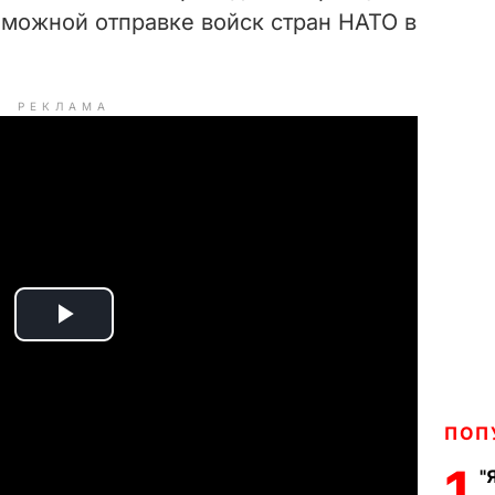
можной отправке войск стран НАТО в
РЕКЛАМА
P
l
a
ПОП
1
"
y