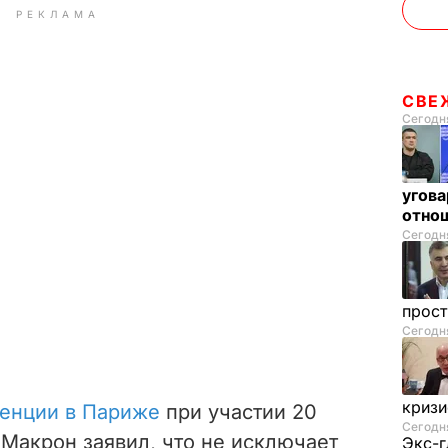
РЕКЛАМА
СВЕ
Сегодня
угова
отнош
Сегодня
прос
Сегодня
криз
енции в Париже
при участии 20
Сегодня
Макрон заявил, что не исключает
Экс-г