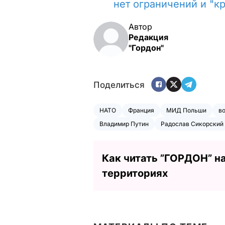
нет ограничений и "к
Автор
Редакция
"Гордон"
Поделиться
НАТО
Франция
МИД Польши
в
Владимир Путин
Радослав Сикорский
Как читать ”ГОРДОН” н
территориях