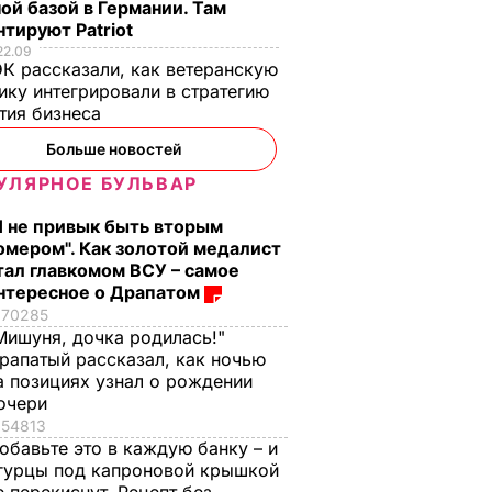
ой базой в Германии. Там
тируют Patriot
22.09
К рассказали, как ветеранскую
ику интегрировали в стратегию
тия бизнеса
Больше новостей
УЛЯРНОЕ БУЛЬВАР
Я не привык быть вторым
омером". Как золотой медалист
тал главкомом ВСУ – самое
нтересное о Драпатом
70285
Мишуня, дочка родилась!"
рапатый рассказал, как ночью
а позициях узнал о рождении
очери
54813
обавьте это в каждую банку – и
гурцы под капроновой крышкой