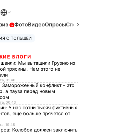
В
зив
Фото
Видео
Опросы
Спецпроекты
Война в Ук
ИЯ С ПОЛЬШЕЙ
ЖИЕ БЛОГИ
ашвили:
Мы вытащили Грузию из
ой трясины. Нам этого не
тили
та, 01.40
:
Замороженный конфликт – это
р, а пауза перед новым
исом
та, 00.43
рин:
У нас сотни тысяч фиктивных
нтов, еще больше прячется от
та, 19.48
оров:
Колобок должен заключить