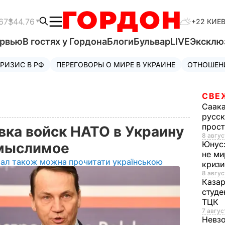
67
$44.76
+22 КИЕ
ервью
В гостях у Гордона
Блоги
Бульвар
LIVE
Эксклю
РИЗИС В РФ
ПЕРЕГОВОРЫ О МИРЕ В УКРАИНЕ
ОТНОШЕН
СВЕ
Саак
русск
прос
вка войск НАТО в Украину
8 авгус
Юнус
немыслимое
не ми
іал також можна прочитати українською
криз
8 авгус
Каза
студе
ТЦК
7 авгус
Невз