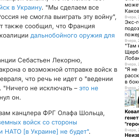
может
йск в Украину
. "Мы сделаем все
Како
оссия не смогла выиграть эту войну",
Вчера, 
Экс-г
нт также сообщил, что Франция
подоз
поже
 коалиции
дальнобойного оружия для
Вчера, 
"Там 
Щерба
Лоба
нции Себастьен Лекорню,
Вчера, 
акрона о возможной отправке войск в
"Я не
расск
евраля, что речь не идет о "ведении
в бо
. "Ничего не исключать –
это не
Вчера, 
нул он.
Кова
овам канцлера ФРГ Олафа Шольца,
генет
земных войск со стороны
"гер
Вчера, 
и НАТО [в Украине] не будет"
.
Неиз