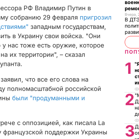
военн
рессора РФ Владимир Путин в
ремон
Вчера, 
му собранию 29 февраля
пригрозил
В ДТЭ
полит
дствиями"
западным государствам,
разви
ить в Украину свои войска. "Они
 у нас тоже есть оружие, которое
ПОП
на их территории", – сказал
1
упанта.
"
н
с
заявил, что все его слова на
и
ду полномасштабной российской
2
"
аины
были "продуманными и
Д
н
д
рече с оппозицией, как писала La
3
Д
 у французской поддержки Украины
о