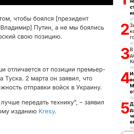
н
с
V
и
том, чтобы боялся [президент
i
2
З
Владимир] Путин, а не мы боялись
к
орский свою позицию.
d
г
3
В
e
д
К
o
 отличается от позиции премьер-
4
И
 Туска. 2 марта он заявил, что
в
М
жность отправки войск в Украину.
о
 лучше передать технику", – заявил
5
Д
д
кому изданию
Kresy
.
ч
е