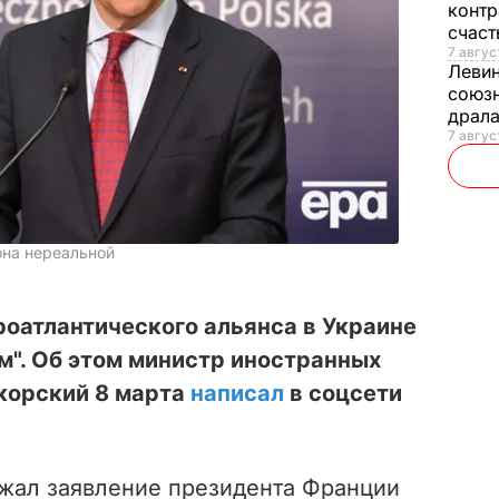
контр
счас
7 авгус
Леви
союзн
драла
7 август
она нереальной
оатлантического альянса в Украине
м". Об этом министр иностранных
корский 8 марта
написал
в соцсети
жал заявление президента Франции