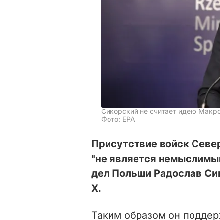
Сикорский не считает идею Макр
Фото: ЕРА
Присутствие войск Север
"не является немыслимы
дел Польши Радослав Си
Х.
Таким образом он поддер