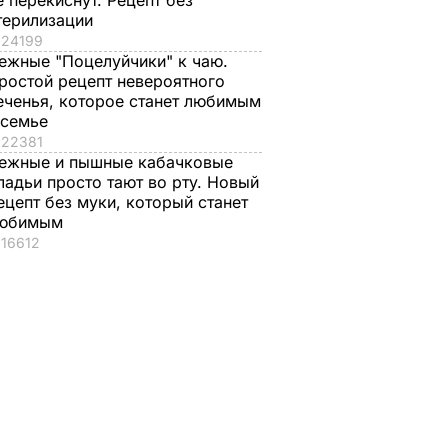
е перекиснут. Рецепт без
терилизации
24199
ежные "Поцелуйчики" к чаю.
ростой рецепт невероятного
еченья, которое станет любимым
 семье
22381
ежные и пышные кабачковые
ладьи просто тают во рту. Новый
ецепт без муки, который станет
юбимым
16612