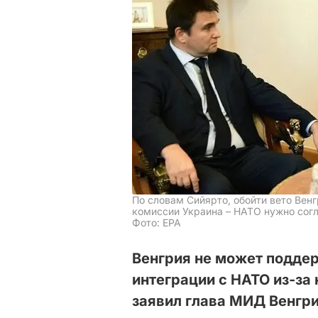
По словам Сийярто, обойти вето Венг
комиссии Украина – НАТО нужно согл
Фото: ЕРА
Венгрия не может подде
интеграции с НАТО из-за 
заявил глава МИД Венгри