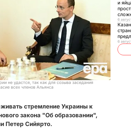
и яйц
прост
слож
6 авгус
Каза
стран
предл
6 авгус
рии не удастся, так как для созыва заседания
асие всех членов Альянса
рживать стремление Украины к
нового закона "Об образовании",
и Петер Сийярто.