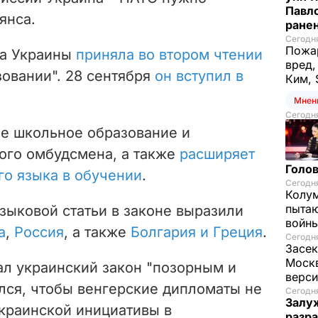
Павло
янса.
ране
Сегодня
Пожар
да Украины
приняла во втором чтении
вред,
овании". 28 сентября
он вступил в
Ким, 
Мнен
Сегодня
ее школьное образование и
ого омбудсмена, а также
расширяет
Голов
го языка в обучении
.
Сегодня
Колум
пытаю
зыковой статьи в законе выразили
войны
а
,
Россия
, а также
Болгария и Греция
.
Сегодня
Засек
Моск
ал украинский закон
"позорным и
верси
лся, чтобы венгерские дипломаты не
Сегодня
Залуж
краинской инициативы в
разр