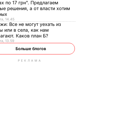
ах по 17 грн". Предлагаем
ые решения, а от власти хотим
ных
та, 14.45
нжи:
Все не могут уехать из
ы или в села, как нам
агают. Каков план Б?
та, 13.59
Больше блогов
РЕКЛАМА