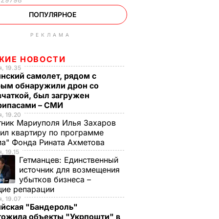
ПОПУЛЯРНОЕ
РЕКЛАМА
ЖИЕ НОВОСТИ
, 19.35
нский самолет, рядом с
рым обнаружили дрон со
чаткой, был загружен
рипасами – СМИ
, 19.20
ник Мариуполя Илья Захаров
ил квартиру по программе
а" Фонда Рината Ахметова
, 19.15
Гетманцев:
Единственный
источник для возмещения
убытков бизнеса –
щие репарации
, 19.07
ийская "Бандероль"
тожила объекты "Укрпошти" в