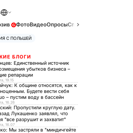
В
юзив
Фото
Видео
Опросы
Спецпроекты
Война в У
ИЯ С ПОЛЬШЕЙ
ЖИЕ БЛОГИ
нцев:
Единственный источник
озмещения убытков бизнеса –
щие репарации
а, 19.15
ийчук:
К общине относятся, как к
ноценным. Будете вести себя
о – пустим воду в бассейн
та, 16.26
ский:
Пропустили круглую дату.
азад Лукашенко заявлял, что
я "все разрушит и захватит"
та, 16.07
нко:
Мы застряли в "миндичгейте