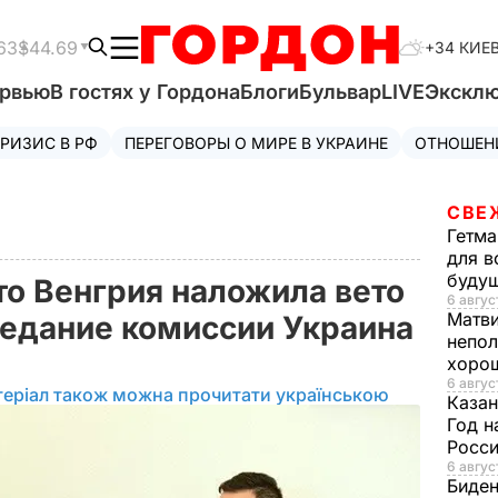
63
$44.69
+34 КИЕ
ервью
В гостях у Гордона
Блоги
Бульвар
LIVE
Экскл
РИЗИС В РФ
ПЕРЕГОВОРЫ О МИРЕ В УКРАИНЕ
ОТНОШЕН
СВЕ
Гетма
для в
буду
то Венгрия наложила вето
6 август
Матв
едание комиссии Украина
непол
хорош
6 авгус
теріал також можна прочитати українською
Казан
Год н
Росси
6 авгус
Биде