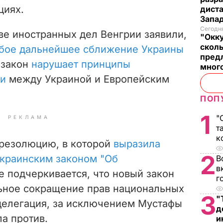
циях.
дист
Запад
Сегодня
ве иностранных дел Венгрии заявили,
"Окку
сколь
юбое дальнейшее сближение Украины
предл
 закон
нарушает принципы
много
ии
между Украиной и Европейским
ПОП
1
"
РЕКЛАМА
т
к
резолюцию, в которой
выразила
2
краинским законом "Об
В
в
е подчеркивается, что новый закон
г
льное сокращение прав национальных
3
"
делегация, за исключением Мустафы
д
а против.
и