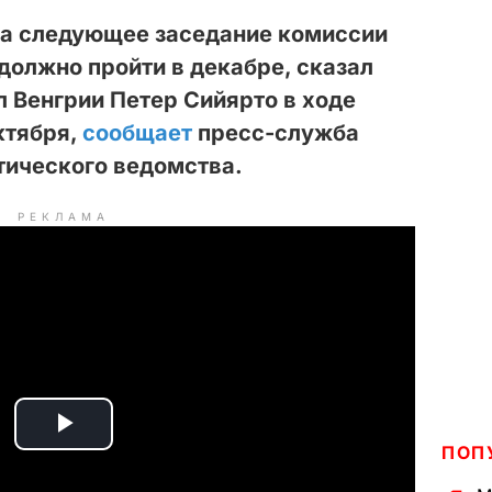
на следующее заседание комиссии
 должно пройти в декабре, сказал
 Венгрии Петер Сийярто в ходе
ктября,
сообщает
пресс-служба
тического ведомства.
РЕКЛАМА
P
ПОП