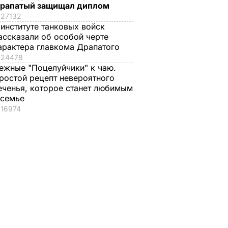
рапатый защищал диплом
27132
 институте танковых войск
ассказали об особой черте
арактера главкома Драпатого
24478
ежные "Поцелуйчики" к чаю.
ростой рецепт невероятного
еченья, которое станет любимым
 семье
16974