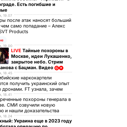
граде. Есть погибшие и
ные
, 19.07
ы после атак наносят больший
 чем само попадание – Алекс
SVT Products
ие
, 19.00
LIVE
Тайные похороны в
Москве, идеи Лукашенко,
закрытое небо. Стрим
анова с Бацман. Видео
, 18.45
бийские наркокартели
тся получить украинский опыт
 дронами. FT узнала, зачем
, 18.41
реченные похороны генерала в
ве. СМИ озвучили новую
ю и нашли доказательства
, 18.24
ный: Украина еще в 2023 году
аботала операцию по