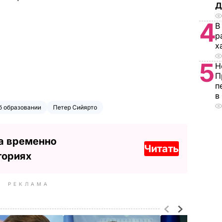
Д
4
В
р
х
5
Н
П
п
в
б образовании
Петер Сийярто
а временно
Читать
ториях
РЕКЛАМА