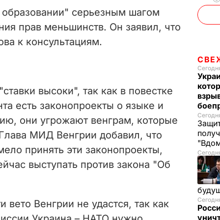
б образовании" серьезным шагом
ния прав меньшинств. Он заявил, что
ова к консультациям.
СВЕ
Сегодня
Украи
кото
ставки высоки", так как в повестке
взрыв
та есть законопроекты о языке и
боеп
Сегодня
нию, они угрожают венграм, которые
Защит
получ
 Глава МИД Венгрии добавил, что
"Вдом
мело принять эти законопроекты,
Сегодня
ейчас выступать против закона "Об
буду
Сегодня
 вето Венгрии не удастся, так как
Росс
миссии Украина – НАТО нужно
унич