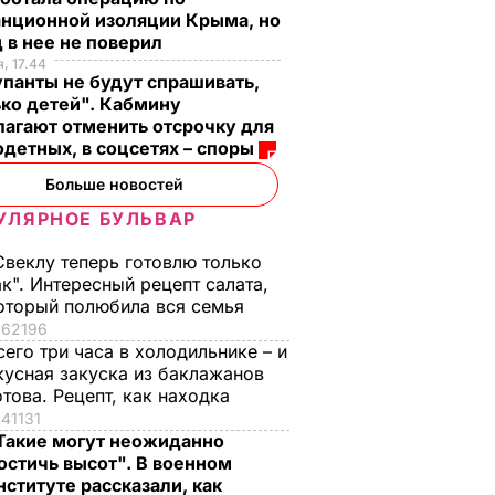
анционной изоляции Крыма, но
 в нее не поверил
, 17.44
панты не будут спрашивать,
ко детей". Кабмину
агают отменить отсрочку для
детных, в соцсетях – споры
Больше новостей
УЛЯРНОЕ БУЛЬВАР
Свеклу теперь готовлю только
ак". Интересный рецепт салата,
оторый полюбила вся семья
62196
сего три часа в холодильнике – и
кусная закуска из баклажанов
отова. Рецепт, как находка
41131
Такие могут неожиданно
остичь высот". В военном
нституте рассказали, как