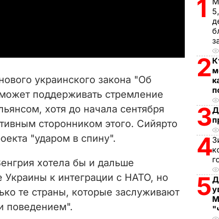
1
l
М
5
д
a
б
з
y
2
К
V
м
 нового украинского закона "Об
к
i
п
 может поддерживать стремление
3
льянсом, хотя до начала сентября
d
Д
п
тивным сторонником этого. Сийярто
e
4
оекта "ударом в спину".
З
к
o
г
Венгрия хотела бы и дальше
 Украины к интеграции с НАТО, но
5
Д
у
ько те страны, которые заслуживают
М
и поведением".
"