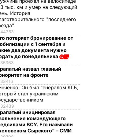
ужчина проехал на велосипеде
,3 тыс. км и умер на следующий
ень. История
лаготворительного "последнего
аезда"
44353
то потеряет бронирование от
обилизации с 1 сентября и
акие два документа нужно
одать до понедельника
35363
рапатый назвал главный
риоритет на фронте
33416
инченко:
Он был генералом КГБ,
оторый стал украинским
осударственником
32439
рапатый инициировал
вольнение командующего
едсилами ВСУ. Его называли
человеком Сырского" – СМИ
29798