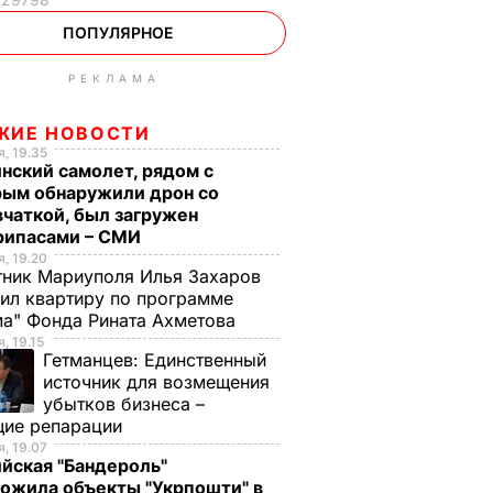
ПОПУЛЯРНОЕ
РЕКЛАМА
ЖИЕ НОВОСТИ
, 19.35
нский самолет, рядом с
рым обнаружили дрон со
чаткой, был загружен
рипасами – СМИ
, 19.20
ник Мариуполя Илья Захаров
ил квартиру по программе
а" Фонда Рината Ахметова
, 19.15
Гетманцев:
Единственный
источник для возмещения
убытков бизнеса –
щие репарации
, 19.07
йская "Бандероль"
ожила объекты "Укрпошти" в