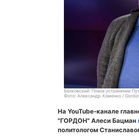
Белковский: Плана устранения Пу
Фото: Александр Хоменко / Gordo
На YouTube-канале главн
"ГОРДОН" Алеси Бацман
политологом Станиславо