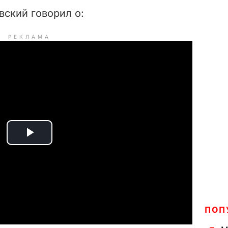
вский говорил о:
РЕКЛАМА
P
l
a
y
ПОП