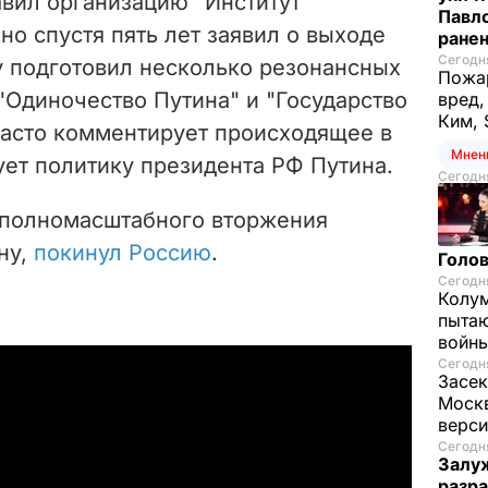
авил организацию "Институт
Павло
но спустя пять лет заявил о выходе
ране
Сегодня
ду подготовил несколько резонансных
Пожар
"Одиночество Путина" и "Государство
вред,
Ким, 
часто комментирует происходящее в
Мнен
ует политику президента РФ Путина.
Сегодня
е полномасштабного вторжения
ну,
покинул Россию
.
Голов
Сегодня
Колум
пытаю
войны
Сегодня
Засек
Моск
верси
Сегодня
Залуж
разр