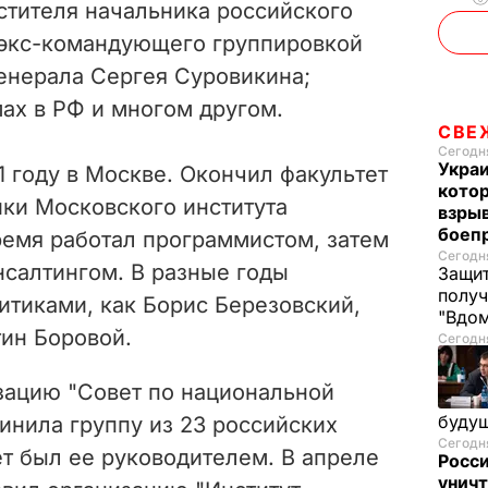
стителя начальника российского
 экс-командующего группировкой
генерала Сергея Суровикина;
ах в РФ и многом другом.
СВЕ
Сегодня
Украи
1 году в Москве. Окончил факультет
кото
ки Московского института
взрыв
боеп
ремя работал программистом, затем
Сегодня
нсалтингом. В разные годы
Защит
получ
итиками, как Борис Березовский,
"Вдом
тин Боровой.
Сегодня
зацию "Совет по национальной
буду
динила группу из 23 российских
Сегодня
ет был ее руководителем. В апреле
Росси
уничт