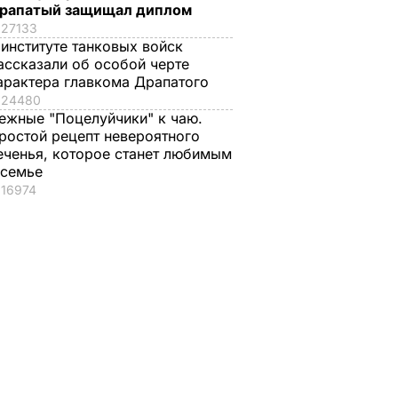
рапатый защищал диплом
27133
 институте танковых войск
ассказали об особой черте
арактера главкома Драпатого
24480
ежные "Поцелуйчики" к чаю.
ростой рецепт невероятного
еченья, которое станет любимым
 семье
16974
В
 идут
" –