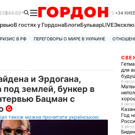
63
$44.69
+34 КИЕ
ервью
В гостях у Гордона
Блоги
Бульвар
LIVE
Эксклю
РИЗИС В РФ
ПЕРЕГОВОРЫ О МИРЕ В УКРАИНЕ
ОТНОШЕН
СВЕ
Гетма
для в
буду
айдена и Эрдогана,
6 авгус
Матв
 под землей, бункер в
непол
нтервью Бацман с
хорош
6 авгус
ео
Казан
Год н
іал також можна прочитати українською
Росси
6 авгус
Биде