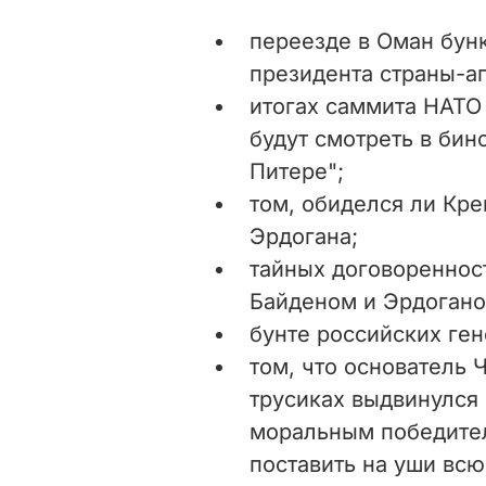
переезде в Оман бун
президента страны-а
итогах саммита НАТО 
будут смотреть в бин
Питере"
;
том, обиделся ли Кр
Эрдогана;
тайных договоренно
Байденом и Эрдогано
бунте российских ген
том, что основатель 
трусиках выдвинулся 
моральным победител
поставить на уши вс