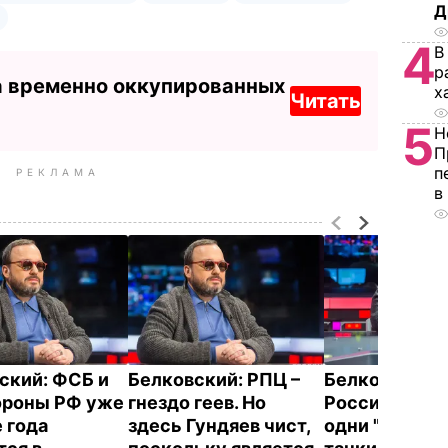
Д
4
В
р
а временно оккупированных
х
Читать
5
Н
П
п
РЕКЛАМА
в
ский: ФСБ и
Белковский: РПЦ –
Белковский: 
ороны РФ уже
гнездо геев. Но
России в бой
 года
здесь Гундяев чист,
одни "старики