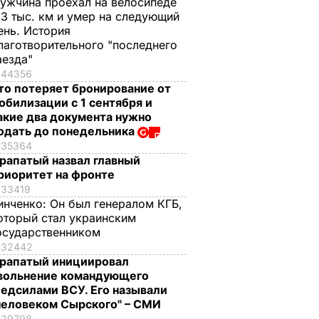
ужчина проехал на велосипеде
,3 тыс. км и умер на следующий
ень. История
лаготворительного "последнего
аезда"
44356
то потеряет бронирование от
обилизации с 1 сентября и
акие два документа нужно
одать до понедельника
35364
рапатый назвал главный
риоритет на фронте
33419
инченко:
Он был генералом КГБ,
оторый стал украинским
осударственником
32442
рапатый инициировал
вольнение командующего
едсилами ВСУ. Его называли
человеком Сырского" – СМИ
29798