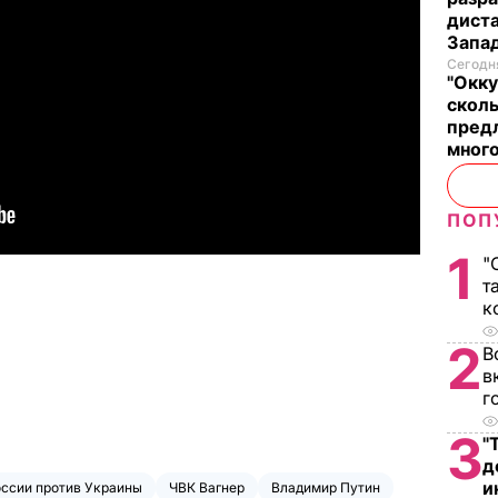
диста
Запад
Сегодня
"Окку
сколь
предл
много
ПОП
1
"
т
к
2
В
в
г
3
"
д
и
оссии против Украины
ЧВК Вагнер
Владимир Путин