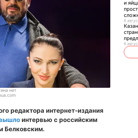
и яйц
прост
слож
6 авгус
Каза
стран
предл
6 авгус
тина нет
nua.com
ого редактора интернет-издания
вышло
интервью с российским
м Белковским.