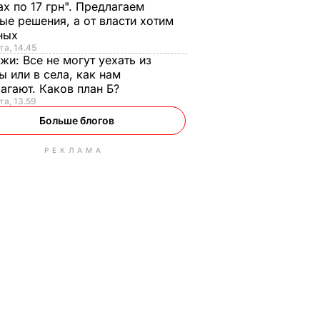
ах по 17 грн". Предлагаем
ые решения, а от власти хотим
ных
та, 14.45
нжи:
Все не могут уехать из
ы или в села, как нам
агают. Каков план Б?
та, 13.59
Больше блогов
РЕКЛАМА