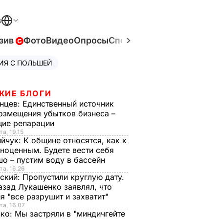
В
зив
Фото
Видео
Опросы
Спецпроекты
Война в Ук
ИЯ С ПОЛЬШЕЙ
ЖИЕ БЛОГИ
нцев:
Единственный источник
озмещения убытков бизнеса –
щие репарации
та, 19.15
ийчук:
К общине относятся, как к
ноценным. Будете вести себя
о – пустим воду в бассейн
та, 16.26
ский:
Пропустили круглую дату.
азад Лукашенко заявлял, что
я "все разрушит и захватит"
та, 16.07
нко:
Мы застряли в "миндичгейте