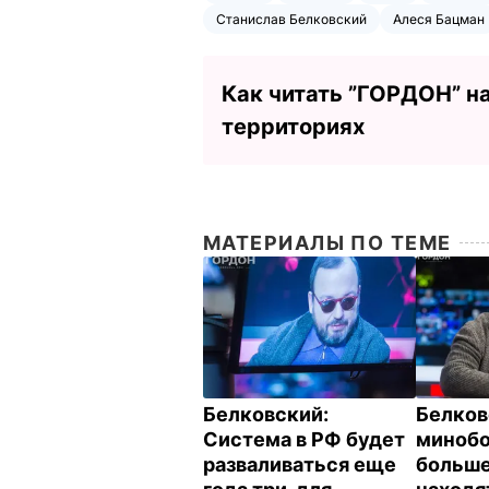
Станислав Белковский
Алеся Бацман
Как читать ”ГОРДОН” н
территориях
МАТЕРИАЛЫ ПО ТЕМЕ
Белковский:
Белков
Система в РФ будет
миноб
разваливаться еще
больше