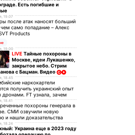
граде. Есть погибшие и
ные
, 19.07
ы после атак наносят больший
 чем само попадание – Алекс
SVT Products
ие
, 19.00
LIVE
Тайные похороны в
Москве, идеи Лукашенко,
закрытое небо. Стрим
анова с Бацман. Видео
, 18.45
бийские наркокартели
тся получить украинский опыт
 дронами. FT узнала, зачем
, 18.41
реченные похороны генерала в
ве. СМИ озвучили новую
ю и нашли доказательства
, 18.24
ный: Украина еще в 2023 году
аботала операцию по