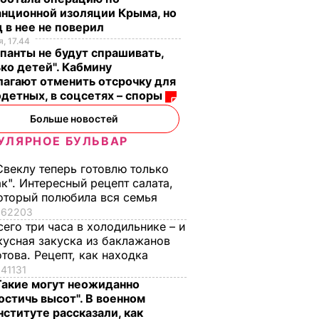
нционной изоляции Крыма, но
 в нее не поверил
, 17.44
панты не будут спрашивать,
ко детей". Кабмину
агают отменить отсрочку для
детных, в соцсетях – споры
Больше новостей
УЛЯРНОЕ БУЛЬВАР
Свеклу теперь готовлю только
ак". Интересный рецепт салата,
оторый полюбила вся семья
62203
сего три часа в холодильнике – и
кусная закуска из баклажанов
отова. Рецепт, как находка
41131
Такие могут неожиданно
остичь высот". В военном
нституте рассказали, как