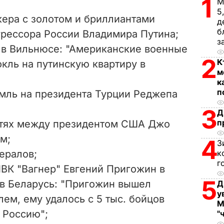
1
М
V
5
кера с золотом и бриллиантами
д
i
б
грессора России Владимира Путина;
з
в Вильнюсе: "А
мериканские военные
d
2
К
окль на путинскую квартиру в
e
м
к
п
емль на президента Турции Реджепа
o
3
Д
п
стях между президентом США Джо
м;
4
З
ералов;
к
г
ЧВК "Вагнер" Евгений Пригожин в
5
в Беларусь: "
Пригожин вышел
Д
у
ем, ему удалось с 5 тыс. бойцов
М
ю Россию"
;
"