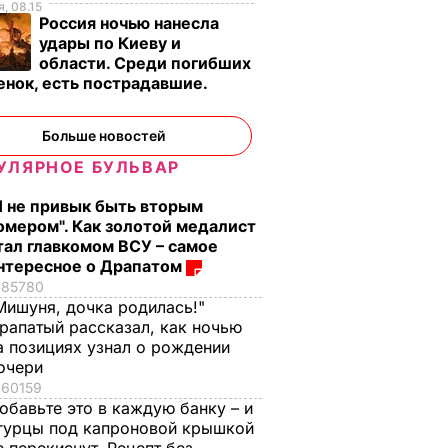
, 08.15
Россия ночью нанесла
удары по Киеву и
области. Среди погибших
енок, есть пострадавшие.
о
Больше новостей
УЛЯРНОЕ БУЛЬВАР
Я не привык быть вторым
омером". Как золотой медалист
тал главкомом ВСУ – самое
нтересное о Драпатом
85780
Мишуня, дочка родилась!"
рапатый рассказал, как ночью
а позициях узнал о рождении
очери
60159
обавьте это в каждую банку – и
гурцы под капроновой крышкой