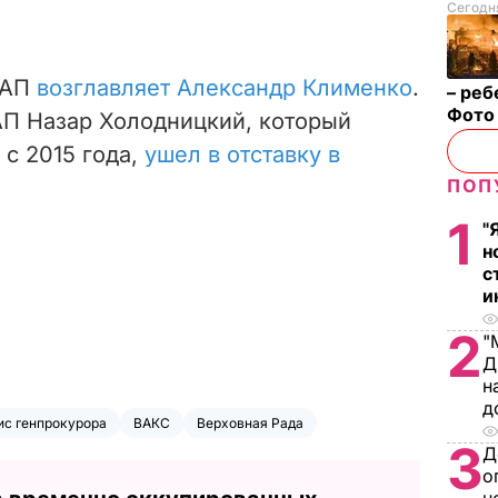
Сегодня
САП
возглавляет Александр Клименко
.
– реб
Фот
П Назар Холодницкий, который
 с 2015 года,
ушел в отставку в
ПОП
1
"
н
с
и
2
"
Д
н
д
ис генпрокурора
ВАКС
Верховная Рада
3
Д
о