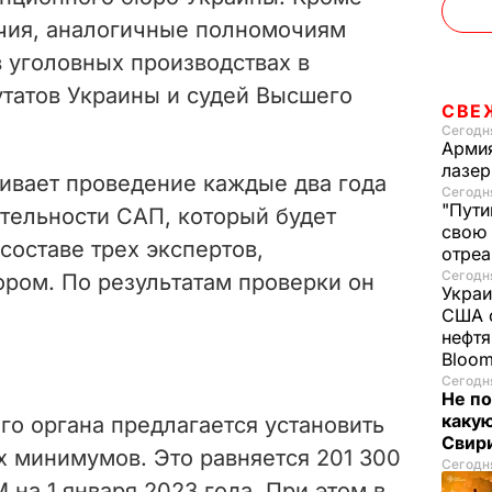
очия, аналогичные полномочиям
 уголовных производствах в
татов Украины и судей Высшего
СВЕ
.
Сегодня
Армия
лазе
ивает проведение каждые два года
Сегодня
"Пути
ятельности САП, который будет
свою 
составе трех экспертов,
отреа
Сегодня
ром. По результатам проверки он
Украи
США о
нефтя
Bloo
Сегодня
Не по
каку
го органа предлагается установить
Свир
х минимумов. Это равняется
201 300
Сегодня
 на 1 января 2023 года. При этом в