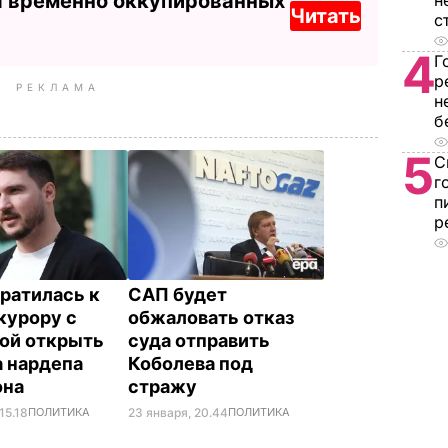
а временно оккупированных
н
Читать
с
4
Г
р
РЕКЛАМА
н
б
5
С
г
п
р
ратилась к
САП будет
курору с
обжаловать отказ
ой открыть
суда отправить
а нардепа
Коболева под
она
стражу
15.18
ПОЛИТИКА
23 января, 20.44
ПОЛИТИКА