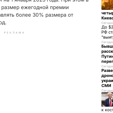
 р
азмер ежегодной премии
четы
авлять более 30% размера от
Киев
од.
Сегодня
До $2
РФ ст
РЕКЛАМА
"выи
Сегодня
Бывш
расск
Пути
пере
Сегодня
Разве
дрон
украи
СМИ
Сегодня
к кос