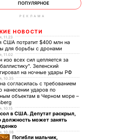
ПОПУЛЯРНОЕ
РЕКЛАМА
ЖИЕ НОВОСТИ
, 11.23
 США потратит $400 млн на
ры для борьбы с дронами
, 11.02
н изо всех сил цепляется за
баллистику". Зеленский
гировал на ночные удары РФ
, 10.35
на согласилась с требованием
 нанесении ударов по
ным объектам в Черном море –
mberg
, 10.15
сол в США. Депутат раскрыл,
ю должность может занять
иденко
, 10.08
Погибли мальчик,