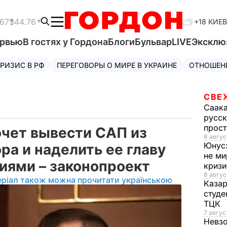
.67
$44.76
+18 КИЕВ
ервью
В гостях у Гордона
Блоги
Бульвар
LIVE
Эксклю
РИЗИС В РФ
ПЕРЕГОВОРЫ О МИРЕ В УКРАИНЕ
ОТНОШЕН
СВЕ
Саак
русск
прос
очет вывести САП из
8 авгус
Юнус
ра и наделить ее главу
не ми
иями – законопроект
криз
8 авгус
еріал також можна прочитати українською
Каза
студе
ТЦК
7 авгус
Невз