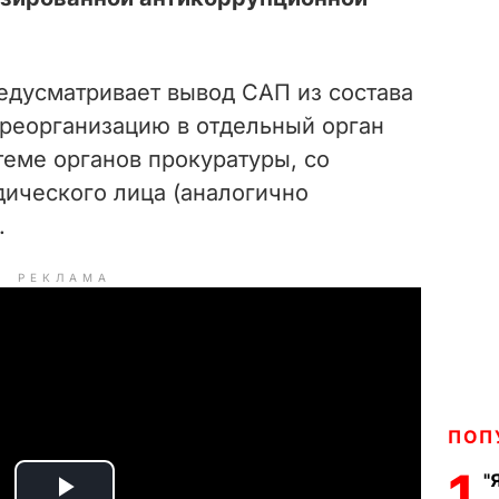
дусматривает вывод САП из состава
 реорганизацию в
отдельный орган
теме органов прокуратуры, со
дического лица (аналогично
.
РЕКЛАМА
ПОП
1
"