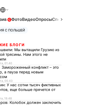
зив
Фото
Видео
Опросы
Спецпроекты
Война в Ук
ИЯ С ПОЛЬШЕЙ
ЖИЕ БЛОГИ
ашвили:
Мы вытащили Грузию из
ой трясины. Нам этого не
тили
та, 01.40
:
Замороженный конфликт – это
р, а пауза перед новым
исом
та, 00.43
рин:
У нас сотни тысяч фиктивных
нтов, еще больше прячется от
та, 19.48
оров:
Колобок должен заключить