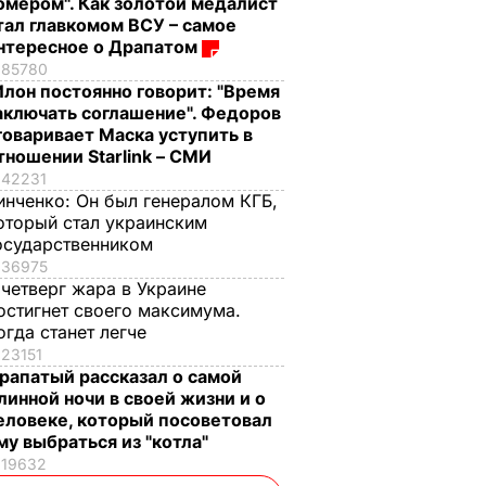
омером". Как золотой медалист
тал главкомом ВСУ – самое
нтересное о Драпатом
85780
Илон постоянно говорит: "Время
аключать соглашение". Федоров
говаривает Маска уступить в
тношении Starlink – СМИ
42231
инченко:
Он был генералом КГБ,
оторый стал украинским
осударственником
36975
 четверг жара в Украине
остигнет своего максимума.
огда станет легче
23151
рапатый рассказал о самой
линной ночи в своей жизни и о
еловеке, который посоветовал
му выбраться из "котла"
19632