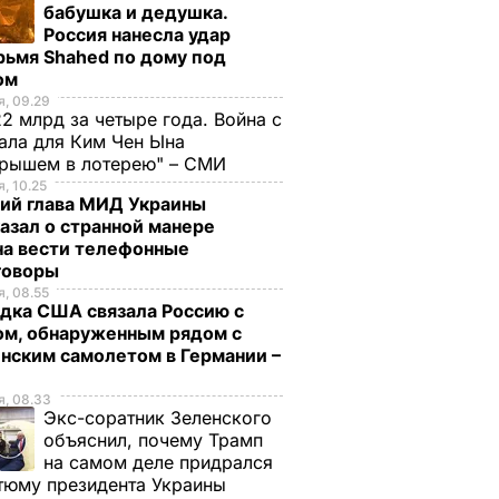
бабушка и дедушка.
Россия нанесла удар
рьмя Shahed по дому под
ом
, 09.29
2 млрд за четыре года. Война с
ала для Ким Чен Ына
грышем в лотерею" – СМИ
, 10.25
ий глава МИД Украины
азал о странной манере
на вести телефонные
говоры
, 08.55
дка США связала Россию с
ом, обнаруженным рядом с
нским самолетом в Германии –
, 08.33
Экс-соратник Зеленского
объяснил, почему Трамп
на самом деле придрался
тюму президента Украины