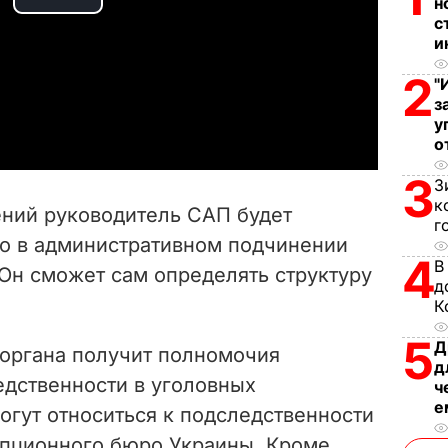
н
P
с
и
l
2
"
a
з
у
y
о
3
З
V
к
ений руководитель САП будет
г
i
о в административном подчинении
4
В
 Он сможет сам
определять структуру
d
д
К
e
5
Д
органа получит полномочия
o
д
едственности в уголовных
ч
е
огут относиться к подследственности
пционного бюро Украины. Кроме