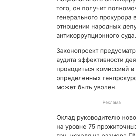
того, он получит полном
генерального прокурора в
отношении народных депу
антикоррупционного суда
Законопроект предусматр
аудита эффективности де
проводиться комиссией в 
определенных генпрокуро
может быть уволен.
Оклад руководителю ново
на уровне 75 прожиточны
грн, исходя из размера ПМ