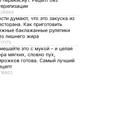
е перекиснут. Рецепт без
терилизации
26964
ости думают, что это закуска из
есторана. Как приготовить
ежные баклажанные рулетики
ез лишнего жира
17175
мешайте это с мукой – и целая
ора мягких, словно пух,
ирожков готова. Самый лучший
ецепт
16802