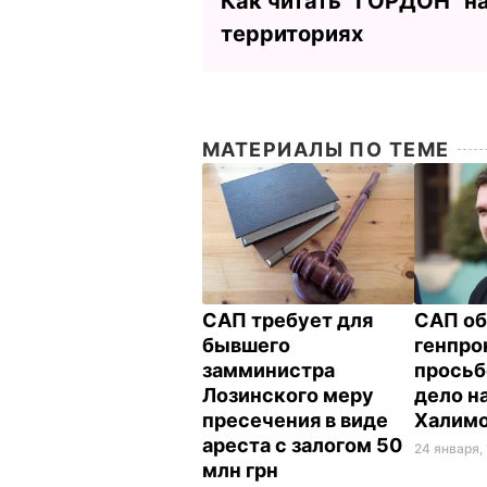
Как читать ”ГОРДОН” н
территориях
МАТЕРИАЛЫ ПО ТЕМЕ
САП требует для
САП об
бывшего
генпро
замминистра
просьб
Лозинского меру
дело н
пресечения в виде
Халим
ареста с залогом 50
24 января, 
млн грн