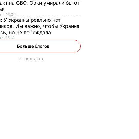
акт на СВО. Орки умирали бы от
тья
та, 16.02
н:
У Украины реально нет
иков. Им важно, чтобы Украина
сь, но не побеждала
а, 15.12
Больше блогов
РЕКЛАМА