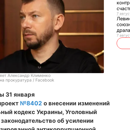
контр
счас
7 авгус
Леви
союзн
драла
7 август
ляет Александр Клименко
йна прокуратура / Facebook
ы 31 января
проект
№8402
о внесении изменений
ьный кодекс Украины, Уголовный
 законодательство об усилении
зированной антикоррупционной