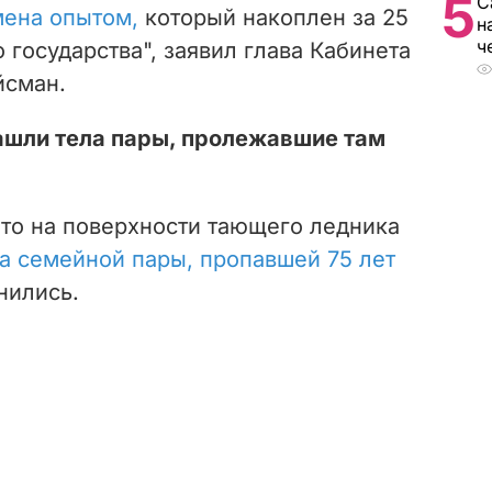
5
С
ена опытом,
который накоплен за 25
н
ч
 государства", заявил глава Кабинета
йсман.
ашли тела пары, пролежавшие там
что на поверхности тающего ледника
а семейной пары, пропавшей 75 лет
нились.