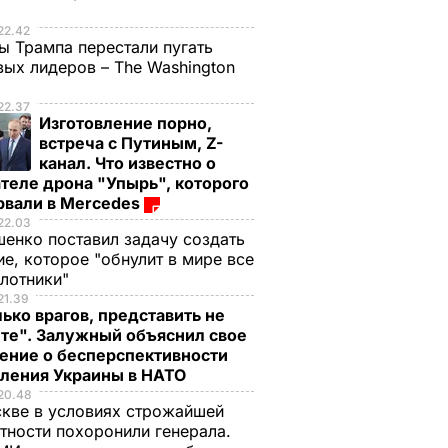
е
22.42
ы Трампа перестали пугать
ых лидеров – The Washington
22.37
Изготовление порно,
встреча с Путиным, Z-
канал. Что известно о
теле дрона "Упырь", которого
рвали в Mercedes
22.03
енко поставил задачу создать
е, которое "обнулит в мире все
илотники"
21.39
ько врагов, представить не
те". Залужный объяснил свое
ение о бесперспективности
пления Украины в НАТО
20.48
кве в условиях строжайшей
тности похоронили генерала.