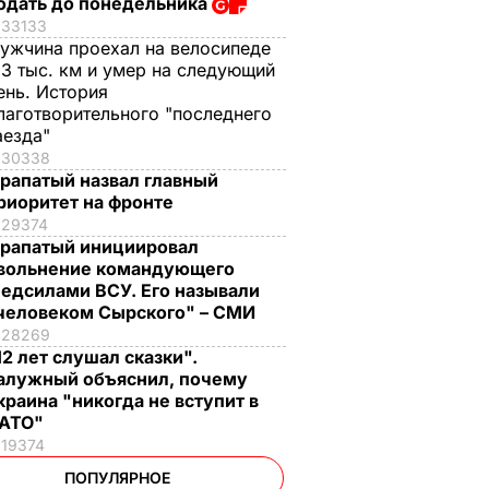
одать до понедельника
33133
ужчина проехал на велосипеде
,3 тыс. км и умер на следующий
ень. История
лаготворительного "последнего
аезда"
30338
рапатый назвал главный
риоритет на фронте
29374
рапатый инициировал
вольнение командующего
едсилами ВСУ. Его называли
человеком Сырского" – СМИ
28269
12 лет слушал сказки".
алужный объяснил, почему
краина "никогда не вступит в
АТО"
19374
ПОПУЛЯРНОЕ