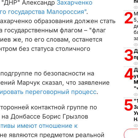
п
в "ДНР" Александр
Захарченко
i
го государства Малороссия"
.
2
М
5
ахарченко образования должен стать
d
д
а государственным флагом – "флаг
б
e
з
иев же, по его словам, останется
тром без статуса столичного
o
3
Д
п
4
Д
 подгруппе по безопасности на
у
ений Марчук сказал, что заявление
М
"
ировать переговорный процесс
.
5
"
торонней контактной группе по
З
У
 на Донбассе Борис Грызлов
Н
ативы имеют отношение к
не являются предметом реальной