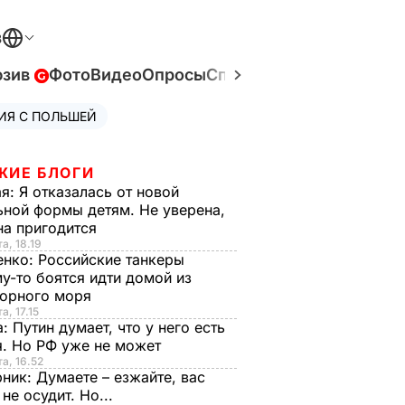
В
юзив
Фото
Видео
Опросы
Спецпроекты
Война в У
ИЯ С ПОЛЬШЕЙ
ЖИЕ БЛОГИ
ая:
Я отказалась от новой
ной формы детям. Не уверена,
на пригодится
а, 18.19
енко:
Российские танкеры
у-то боятся идти домой из
орного моря
а, 17.15
а:
Путин думает, что у него есть
. Но РФ уже не может
та, 16.52
рник:
Думаете – езжайте, вас
 не осудит. Но...