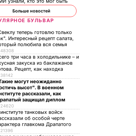
И узнали, кто это мог быть
Больше новостей
УЛЯРНОЕ БУЛЬВАР
Свеклу теперь готовлю только
ак". Интересный рецепт салата,
оторый полюбила вся семья
48308
сего три часа в холодильнике – и
кусная закуска из баклажанов
отова. Рецепт, как находка
38142
Такие могут неожиданно
остичь высот". В военном
нституте рассказали, как
рапатый защищал диплом
24620
 институте танковых войск
ассказали об особой черте
арактера главкома Драпатого
21396