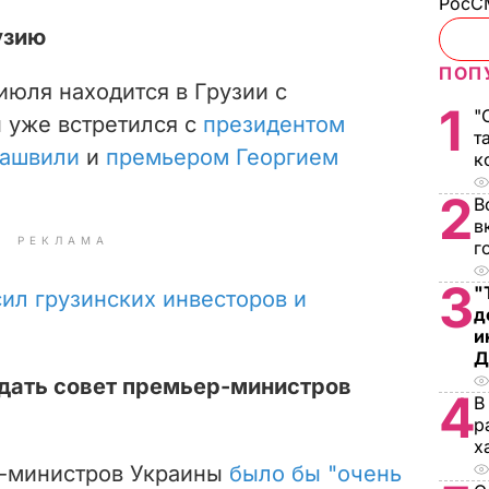
РосСМ
узию
ПОП
 июля
находится в Грузии с
1
"
 уже встретился с
президентом
т
лашвили
и
премьером Георгием
к
2
В
в
РЕКЛАМА
г
3
"
ил грузинских инвесторов и
д
и
Д
дать совет премьер-министров
4
В
р
х
р-министров Украины
было бы "очень