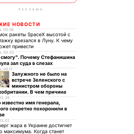
РЕКЛАМА
ЖИЕ НОВОСТИ
, 00.56
ок ракеты SpaceX высотой с
тажку врезался в Луну. К чему
ожет привести
я, 00.33
е смогу". Почему Стефанишина
ула зал суда в слезах
, 00.17
Залужного не было на
встрече Зеленского с
министром обороны
кобритании. В чем причина
23.39
 известно имя генерала,
ого секретно похоронили в
ве
23.02
верг жара в Украине достигнет
о максимума. Когда станет