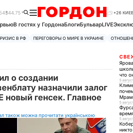
54
$44.75
+26 КИЕ
ервью
В гостях у Гордона
Блоги
Бульвар
LIVE
Экскл
РИЗИС В РФ
ПЕРЕГОВОРЫ О МИРЕ В УКРАИНЕ
ОТНОШЕН
СВЕ
Яров
школь
что о
ил о создании
5 август
Клим
зенблату назначили залог
почем
СЕ новый генсек. Главное
Мрам
5 август
Фурс
время
ал також можна прочитати українською
5 авгус
Кобе
никто