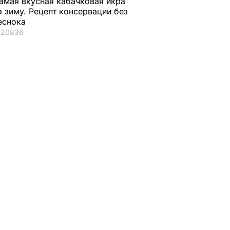
амая вкусная кабачковая икра
а зиму. Рецепт консервации без
еснока
20836