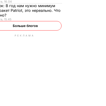
та, 16.04
юк:
В год нам нужно минимум
ракет Patriot, это нереально. Что
ьно?
та, 15.45
Больше блогов
РЕКЛАМА