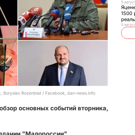
5 авгус
Яцен
1500 
реал
5 авгус
 Boryslav Rozenblat / Facebook, dan-news.info
обзор основных событий вторника,
оздании "Малороссии"