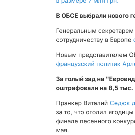
в размере 7 млн грн.
В ОБСЕ выбрали нового г
Генеральным секретарем 
сотрудничеству в Европе
Новым представителем О
французский политик Арл
За голый зад на "Еврови
оштрафовали на 8,5 тыс. 
Пранкер Виталий
Седюк д
за то, что оголил ягодиц
финале песенного конкурс
мая.