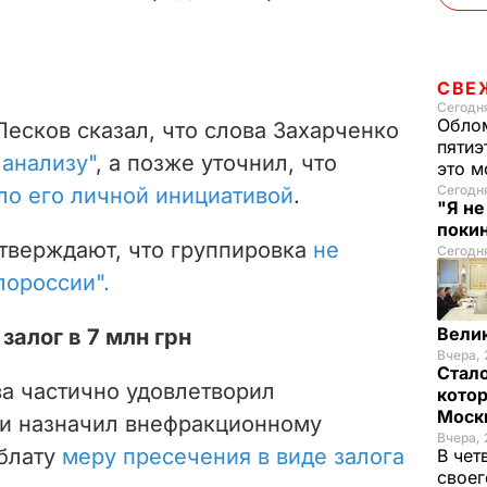
СВЕ
Сегодня
Облом
есков сказал, что слова Захарченко
пятиэ
анализу"
, а позже уточнил, что
это м
Сегодн
ло его личной инициативой
.
"Я н
покин
утверждают, что группировка
не
Сегодня
лороссии".
Вели
залог в 7 млн грн
Вчера, 
Стало
а частично удовлетворил
котор
Моск
 и назначил внефракционному
Вчера, 
нблату
меру пресечения в виде залога
В чет
своег