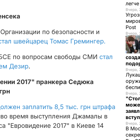
легч
Вчера, 
Угроз
енсека
миров
Post
Организации по безопасности и
Вчера, 
стал швейцарец Томас Гремингер.
БСЕ по вопросам свободы СМИ
стал
созда
подо
ем Дезир
.
Вчера, 
Лукаш
оружи
дении 2017" пранкера Седюка
бесп
грн
Вчера, 
"Стол
може
олжен заплатить 8,5 тыс. грн штрафа
заявл
ы во время выступления Джамалы в
всту
Вчера, 
а "Евровидение 2017" в Киеве 14
В Мос
секре