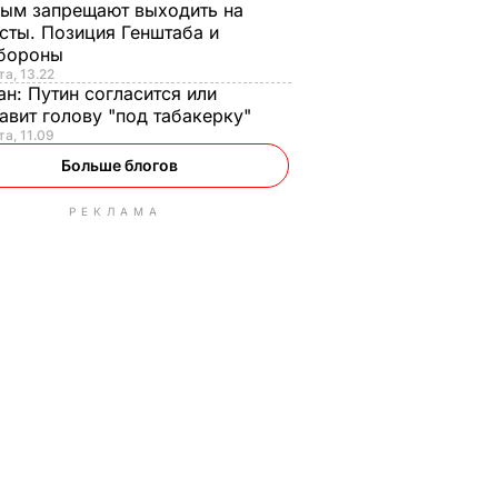
ым запрещают выходить на
сты. Позиция Генштаба и
бороны
та, 13.22
ан:
Путин согласится или
авит голову "под табакерку"
та, 11.09
Больше блогов
РЕКЛАМА