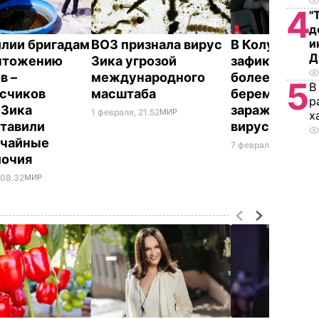
4
"
д
и
илии бригадам
ВОЗ признала вирус
В Колумбии 
Д
чтожению
Зика угрозой
зафиксирова
в –
международного
более 3 тыс.
5
В
счиков
масштаба
беременных,
р
 Зика
зараженных
1 февраля, 21.52
МИР
х
тавили
вирусом Зик
ычайные
7 февраля, 14.09
МИ
мочия
 08.32
МИР