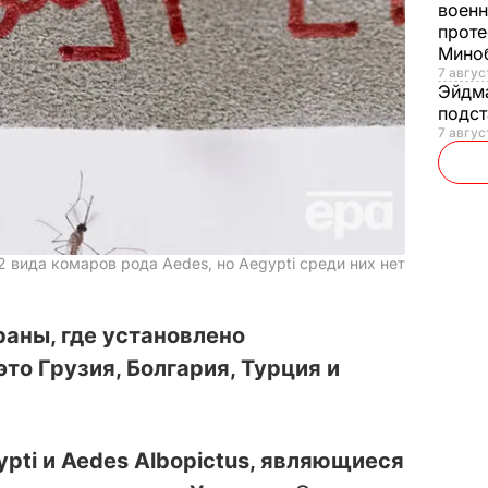
военн
проте
Мино
7 авгус
Эйдм
подст
7 авгус
 вида комаров рода Aedes, но Aegypti среди них нет
аны, где установлено
это Грузия, Болгария, Турция и
pti и Aedes Albopictus, являющиеся