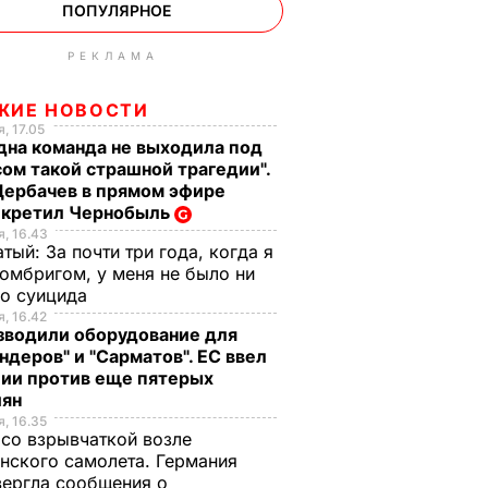
ПОПУЛЯРНОЕ
РЕКЛАМА
ЖИЕ НОВОСТИ
, 17.05
дна команда не выходила под
ом такой страшной трагедии".
Щербачев в прямом эфире
екретил Чернобыль
, 16.43
тый: За почти три года, когда я
омбригом, у меня не было ни
го суицида
, 16.42
зводили оборудование для
ндеров" и "Сарматов". ЕС ввел
ции против еще пятерых
иян
, 16.35
со взрывчаткой возле
нского самолета. Германия
ергла сообщения о