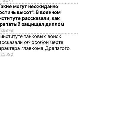
42074
Такие могут неожиданно
остичь высот". В военном
нституте рассказали, как
медики
Первый случай
ГПУ: Бывшее
рапатый защищал диплом
ли
заражения вирусом
руководство МОЗ
28979
Зика зафиксирован в
закупило тысячу
 институте танковых войск
Дании
"скорых" по
ассказали об особой черте
завышенным цена
27 января, 11.08
МИР
арактера главкома Драпатого
а
8 марта, 16.58
ДЕНЬГИ
25692
Р