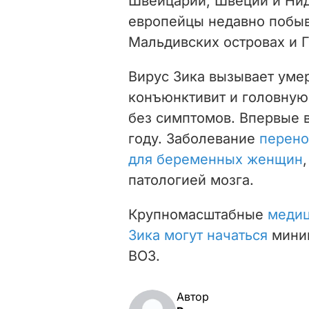
Швейцарии, Швеции и Нид
европейцы недавно побыв
Мальдивских островах и Г
Вирус Зика вызывает уме
конъюнктивит и головную
без симптомов. Впервые в
году. Заболевание
перено
для беременных женщин
патологией мозга.
Крупномасштабные
медиц
Зика могут начаться
миним
ВОЗ.
Автор