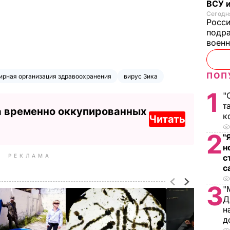
ВСУ и
Сегодня
Росс
подра
воен
ПОП
ирная организация здравоохранения
вирус Зика
1
"
т
а временно оккупированных
к
Читать
2
"
н
с
РЕКЛАМА
с
3
"
Д
н
д