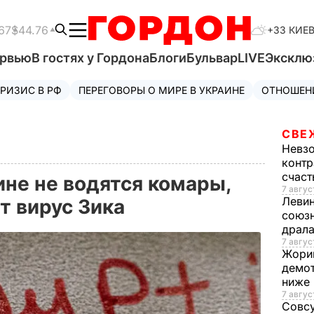
67
$44.76
+33 КИЕ
ервью
В гостях у Гордона
Блоги
Бульвар
LIVE
Эксклю
РИЗИС В РФ
ПЕРЕГОВОРЫ О МИРЕ В УКРАИНЕ
ОТНОШЕН
СВЕ
Невз
контр
счас
ине не водятся комары,
7 авгус
Леви
т вирус Зика
союзн
драла
7 август
Жори
демот
ниже
7 авгус
Совс