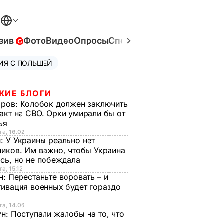
В
зив
Фото
Видео
Опросы
Спецпроекты
Война в Ук
ИЯ С ПОЛЬШЕЙ
ЖИЕ БЛОГИ
оров:
Колобок должен заключить
акт на СВО. Орки умирали бы от
тья
та, 16.02
н:
У Украины реально нет
иков. Им важно, чтобы Украина
сь, но не побеждала
а, 15.12
н:
Перестаньте воровать – и
ивация военных будет гораздо
та, 14.06
ун:
Поступали жалобы на то, что