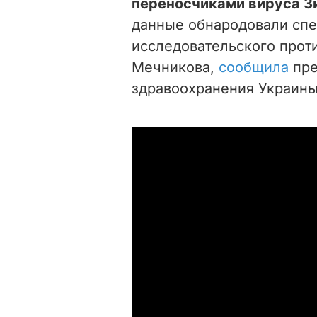
переносчиками вируса Зи
данные обнародовали спе
исследовательского прот
Мечникова,
сообщила
пр
здравоохранения Украины