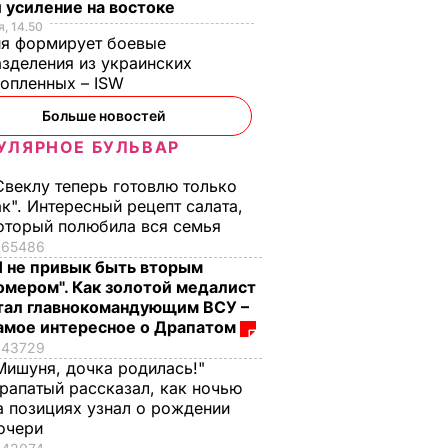
 усиление на востоке
, 14.50
ия формирует боевые
зделения из украинских
нопленных – ISW
Больше новостей
УЛЯРНОЕ БУЛЬВАР
Свеклу теперь готовлю только
ак". Интересный рецепт салата,
оторый полюбила вся семья
65486
Я не привык быть вторым
омером". Как золотой медалист
тал главнокомандующим ВСУ –
амое интересное о Драпатом
43729
Мишуня, дочка родилась!"
рапатый рассказал, как ночью
а позициях узнал о рождении
очери