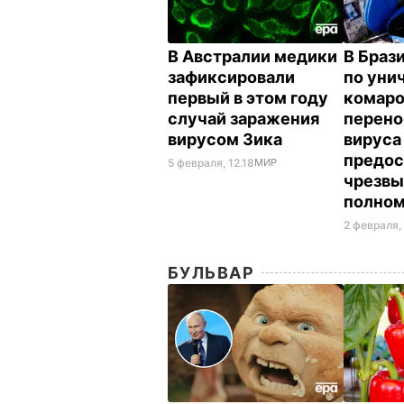
В Австралии медики
В Браз
зафиксировали
по уни
первый в этом году
комаро
случай заражения
перено
вирусом Зика
вируса
предос
5 февраля, 12.18
МИР
чрезв
полно
2 февраля,
БУЛЬВАР