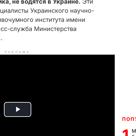
ка, не водятся в Украине.
Эти
циалисты Украинского научно-
ивочумного института имени
есс-служба Министерства
.
РЕКЛАМА
P
ПОП
l
1
М