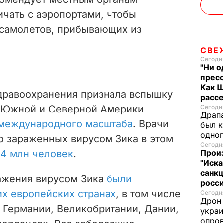
ичать с аэропортами, чтобы
 самолетов, прибывающих из
СВЕ
Сегодня
"Ни о
пресс
Как 
дравоохранения признала вспышку
расс
Сегодня
х Южной и Северной Америки
Драпа
 международного масштаба
. Врачи
был к
одно
о зараженных вирусом Зика в этом
Сегодня
Прои
-4 млн человек
.
"Иска
санк
ражения вирусом Зика
были
росс
их европейских странах
, в том числе
Сегодня
Дрон 
 Германии, Великобритании, Дании,
украи
опров