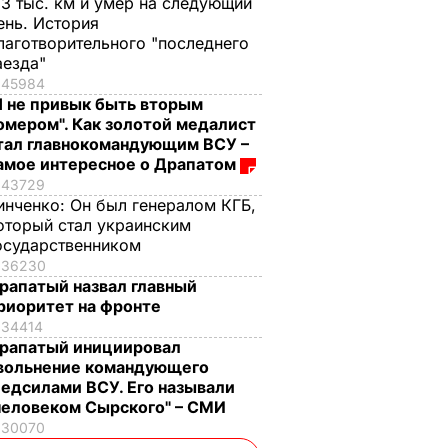
,3 тыс. км и умер на следующий
ень. История
лаготворительного "последнего
аезда"
45984
Я не привык быть вторым
омером". Как золотой медалист
тал главнокомандующим ВСУ –
амое интересное о Драпатом
43729
инченко:
Он был генералом КГБ,
оторый стал украинским
осударственником
36230
рапатый назвал главный
риоритет на фронте
34414
рапатый инициировал
вольнение командующего
едсилами ВСУ. Его называли
человеком Сырского" – СМИ
30070