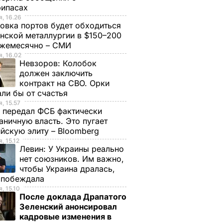
рипасах
, 16.26
овка портов будет обходиться
нской металлургии в $150–200
ежемесячно – СМИ
, 16.02
Невзоров:
Колобок
должен заключить
контракт на СВО. Орки
ли бы от счастья
, 15.57
 передал ФСБ фактически
аничную власть. Это пугает
йскую элиту – Bloomberg
, 15.12
Левин:
У Украины реально
нет союзников. Им важно,
чтобы Украина дралась,
е побеждала
, 15.10
После доклада Драпатого
Зеленский анонсировал
кадровые изменения в