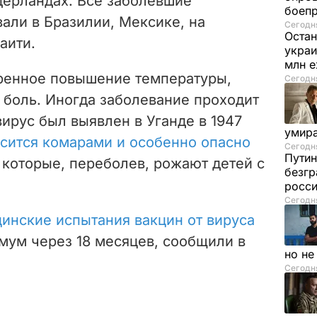
ерландах. Все заболевшие
боеп
али в Бразилии, Мексике, на
Сегодня
Остан
аити.
украи
млн 
ренное повышение температуры,
Сегодня
 боль. Иногда заболевание проходит
ирус был выявлен в Уганде в 1947
умира
сится комарами и особенно опасно
Сегодня
Путин
, которые, переболев, рожают детей с
безгр
росси
Сегодня
инские испытания вакцин от вируса
ум через 18 месяцев, сообщили в
но н
Сегодня