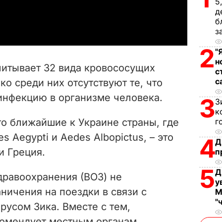
5
a
д
б
з
y
2
"
V
н
читывает 32 вида кровососущих
с
i
с
ко среди них отсутствуют те, что
нфекцию в организме человека.
d
3
З
к
e
г
то ближайшие к Украине страны, где
 Aegypti и Aedes Albopictus, – это
4
Д
o
и Греция.
п
5
Д
дравоохранения (ВОЗ) не
у
ничения на поездки в связи с
М
"
русом Зика. Вместе с тем,
комендует местным органам