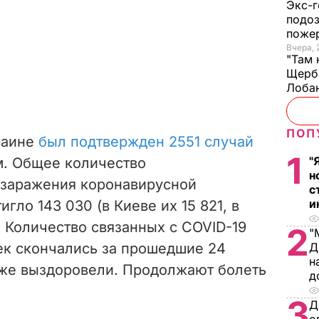
Экс-г
подоз
поже
Вчера, 
"Там 
Щерба
Лоба
ПОП
раине
был подтвержден 2551 случай
1
"
. Общее количество
н
 заражения коронавирусной
с
и
гло 143 030 (в Киеве их 15 821, в
. Количество связанных с COVID-19
2
"
век скончались за прошедшие 24
Д
н
 уже выздоровели. Продолжают болеть
д
3
Д