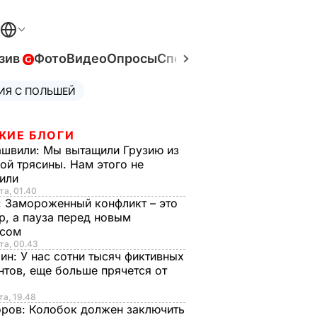
зив
Фото
Видео
Опросы
Спецпроекты
Война в Ук
ИЯ С ПОЛЬШЕЙ
ЖИЕ БЛОГИ
ашвили:
Мы вытащили Грузию из
ой трясины. Нам этого не
тили
та, 01.40
:
Замороженный конфликт – это
р, а пауза перед новым
исом
та, 00.43
рин:
У нас сотни тысяч фиктивных
нтов, еще больше прячется от
та, 19.48
оров:
Колобок должен заключить