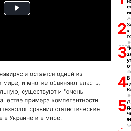
н
с
и
P
2
З
l
к
г
a
3
"
y
з
у
V
о
навирус и остается одной из
4
В
i
и мире, и многие обвиняют власть,
д
К
альную, существуют и "очень
d
качестве примера компетентности
5
Д
e
д
ттехнолог сравнил статистические
ч
 в Украине и в мире.
o
е