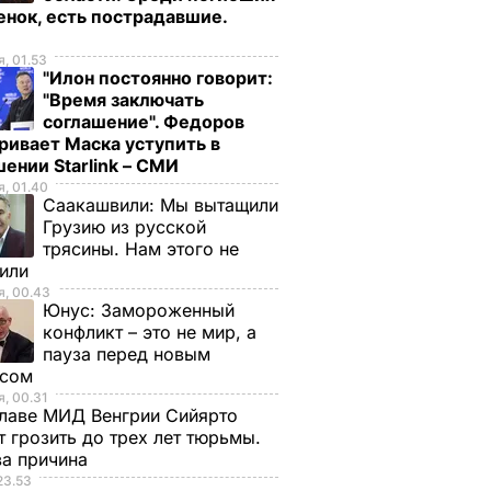
енок, есть пострадавшие.
о
, 01.53
"Илон постоянно говорит:
"Время заключать
соглашение". Федоров
ривает Маска уступить в
ении Starlink – СМИ
, 01.40
Саакашвили:
Мы вытащили
Грузию из русской
трясины. Нам этого не
тили
, 00.43
Юнус:
Замороженный
конфликт – это не мир, а
пауза перед новым
исом
, 00.31
лаве МИД Венгрии Сийярто
 грозить до трех лет тюрьмы.
ва причина
23.53