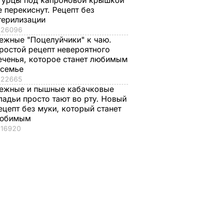
гурцы под капроновой крышкой
е перекиснут. Рецепт без
терилизации
26096
ежные "Поцелуйчики" к чаю.
ростой рецепт невероятного
еченья, которое станет любимым
 семье
22665
ежные и пышные кабачковые
ладьи просто тают во рту. Новый
ецепт без муки, который станет
юбимым
16920