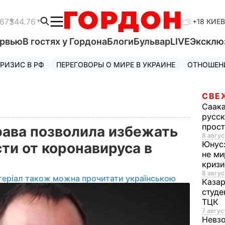
.67
$44.76
+18 КИЕВ
ервью
В гостях у Гордона
Блоги
Бульвар
LIVE
Эксклю
РИЗИС В РФ
ПЕРЕГОВОРЫ О МИРЕ В УКРАИНЕ
ОТНОШЕН
СВЕ
Саак
русск
прос
ава позволила избежать
8 авгус
Юнус
ти от коронавируса в
не ми
т
криз
8 авгус
теріал також можна прочитати українською
Каза
студе
ТЦК
7 авгус
Невз