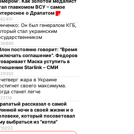
омером". Как золотой медалист
тал главкомом ВСУ – самое
нтересное о Драпатом
82451
инченко:
Он был генералом КГБ,
оторый стал украинским
осударственником
36866
Илон постоянно говорит: "Время
аключать соглашение". Федоров
говаривает Маска уступить в
тношении Starlink – СМИ
29350
 четверг жара в Украине
остигнет своего максимума.
огда станет легче
23118
рапатый рассказал о самой
линной ночи в своей жизни и о
еловеке, который посоветовал
му выбраться из "котла"
19203