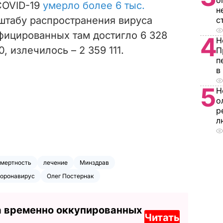
о
 COVID-19
умерло более 6 тыс.
н
штабу распространения вируса
с
фицированных там достигло 6 328
4
Н
, излечилось – 2 359 111.
П
п
в
5
Н
о
р
л
мертность
лечение
Минздрав
оронавирус
Олег Постернак
а временно оккупированных
Читать