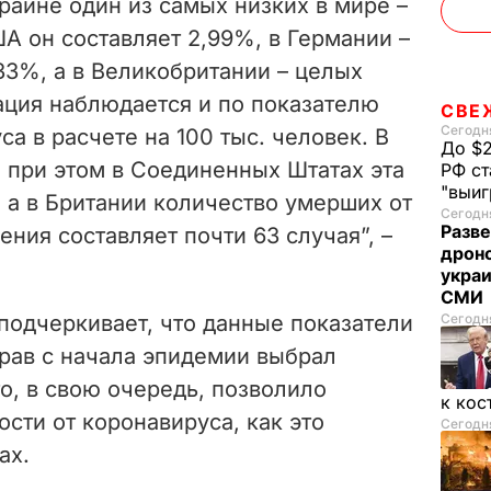
раине один из самых низких в мире –
ША он составляет 2,99%, в Германии –
33%, а в Великобритании – целых
ация наблюдается и по показателю
СВЕ
Сегодня
а в расчете на 100 тыс. человек. В
До $2
7, при этом в Соединенных Штатах эта
РФ ст
"выи
, а в Британии количество умерших от
Сегодня
Разве
ения составляет почти 63 случая”, –
дрон
украи
СМИ
подчеркивает, что данные показатели
Сегодня
рав с начала эпидемии выбрал
о, в свою очередь, позволило
к кос
сти от коронавируса, как это
Сегодня
ах.