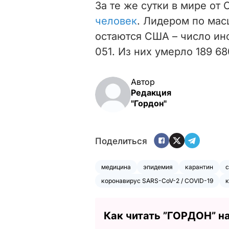
За те же сутки в мире от
человек
. Лидером по мас
остаются США – число ин
051. Из них умерло 189 680
Автор
Редакция
"Гордон"
Поделиться
медицина
эпидемия
карантин
с
коронавирус SARS-CoV-2 / COVID-19
к
Как читать ”ГОРДОН” н