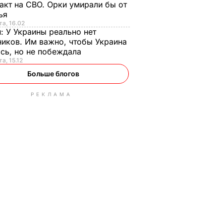
акт на СВО. Орки умирали бы от
тья
та, 16.02
н:
У Украины реально нет
иков. Им важно, чтобы Украина
сь, но не побеждала
а, 15.12
Больше блогов
РЕКЛАМА