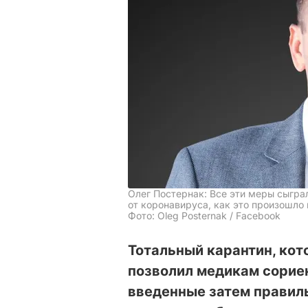
Олег Постернак: Все эти меры сыгра
от коронавируса, как это произошло 
Фото: Oleg Posternak / Facebook
Тотальный карантин, кот
позволил медикам сориен
введенные затем правил