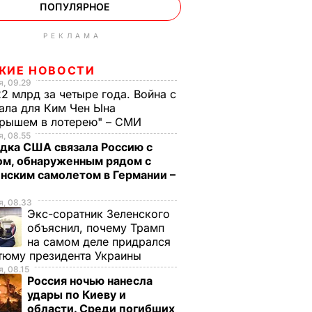
ПОПУЛЯРНОЕ
РЕКЛАМА
ЖИЕ НОВОСТИ
, 09.29
2 млрд за четыре года. Война с
ала для Ким Чен Ына
грышем в лотерею" – СМИ
, 08.55
дка США связала Россию с
ом, обнаруженным рядом с
нским самолетом в Германии –
, 08.33
Экс-соратник Зеленского
объяснил, почему Трамп
на самом деле придрался
тюму президента Украины
, 08.15
Россия ночью нанесла
удары по Киеву и
области. Среди погибших