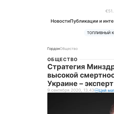
€51
Новости
Публикации и инт
ТОПЛИВНЫЙ К
Гордон
Общество
ОБЩЕСТВО
Стратегия Минздр
высокой смертнос
Украине – экспер
9 сентября 2020, 13.43
Цей ма