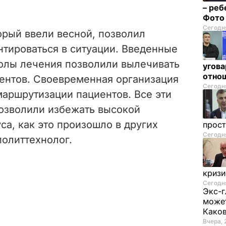
– реб
Фот
Сегодня
орый ввели весной, позволил
нтироваться в ситуации. Введенные
олы лечения позволили вылечивать
угова
отнош
ентов. Своевременная организация
Сегодня
маршрутизации пациентов. Все эти
позволили избежать высокой
са, как это произошло в других
прос
Сегодня
политтехнолог.
криз
Сегодня
Экс-г
может
Како
Вчера, 