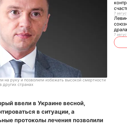
контр
счас
7 авгус
Леви
союзн
драла
7 август
ли на руку и позволили избежать высокой смертности
в других странах
орый ввели в Украине весной,
тироваться в ситуации, а
ьные протоколы лечения позволили