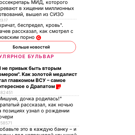
оссекретарь МИД, которого
ревают в хищении миллионных
ртвований, вышел из СИЗО
23.17
кричат, беспредел, кровь".
чев рассказал, как смотрел с
новским порно
Больше новостей
УЛЯРНОЕ БУЛЬВАР
Я не привык быть вторым
омером". Как золотой медалист
тал главкомом ВСУ – самое
нтересное о Драпатом
82451
Мишуня, дочка родилась!"
рапатый рассказал, как ночью
а позициях узнал о рождении
очери
58571
обавьте это в каждую банку – и