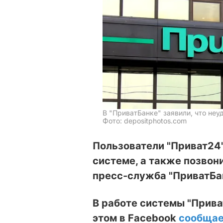
В "ПриватБанке" заявили, что не
Фото: depositphotos.com
Пользователи "Приват24"
системе, а также позвон
пресс-служба "ПриватБа
В работе системы "Прива
этом в Facebook
сообща