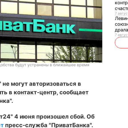
контр
счас
7 авгус
Леви
союзн
драла
7 август
удобства будут устранены в ближайшее время
 не могут авторизоваться в
ить в контакт-центр, сообщает
нка".
т24" 4 июня произошел сбой. Об
ет
пресс-служба "ПриватБанка".