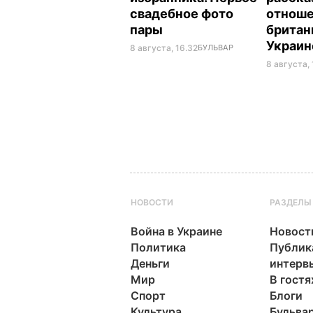
свадебное фото
отнош
пары
британ
Украи
8 августа, 16.32
БУЛЬВАР
8 августа, 
НОВОСТИ
РАЗДЕЛЫ
Война в Украине
Новост
Политика
Публик
Деньги
интерв
Мир
В гостя
Спорт
Блоги
Культура
Бульва