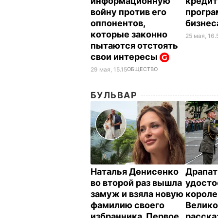
информационную
креди
войну против его
програ
оппонентов,
бизне
которые законно
25 мая, 16.
пытаются отстоять
свои интересы
29 мая, 15.15
ОБЩЕСТВО
БУЛЬВАР
Наталья Денисенко
Драпат
во второй раз вышла
удосто
замуж и взяла новую
корол
фамилию своего
Велико
избранника. Первое
расска