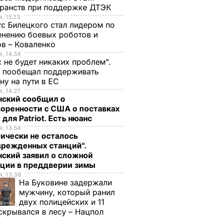
ранств при поддержке ДТЭК​
, 15.23
с Билецкого стал лидером по
нению боевых роботов и
в – Коваленко
, 14.54
с не будет никаких проблем".
ч пообещал поддерживать
ну на пути в ЕС
, 14.27
нский сообщил о
оренности с США о поставках
 для Patriot. Есть нюанс
, 13.54
ически не осталось
врежденных станций".
ский заявил о сложной
ации в преддверии зимы
, 13.38
На Буковине задержали
мужчину, который ранил
двух полицейских и 11
скрывался в лесу – Нацпол