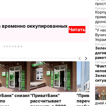
прост
Сегодня
Корпу
приме
дроно
а временно оккупированных
Сегодня
Читать
"У на
Вучи
Украи
Сегодня
РЕКЛАМА
Зеле
догов
ракет
Сегодня
"Факт
непо
Зелен
ситу
Сегодня
тБанк" снизил
"ПриватБанк"
"ПриватБанк"
 по
рассчитывает
перечислит в
дней 