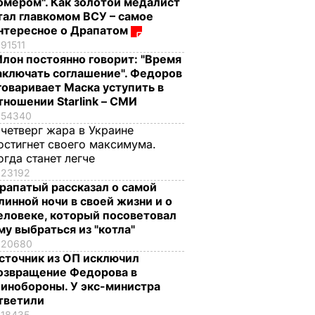
омером". Как золотой медалист
тал главкомом ВСУ – самое
нтересное о Драпатом
91511
Илон постоянно говорит: "Время
аключать соглашение". Федоров
говаривает Маска уступить в
тношении Starlink – СМИ
54340
 четверг жара в Украине
остигнет своего максимума.
огда станет легче
23192
рапатый рассказал о самой
линной ночи в своей жизни и о
еловеке, который посоветовал
му выбраться из "котла"
20680
сточник из ОП исключил
озвращение Федорова в
инобороны. У экс-министра
тветили
18435