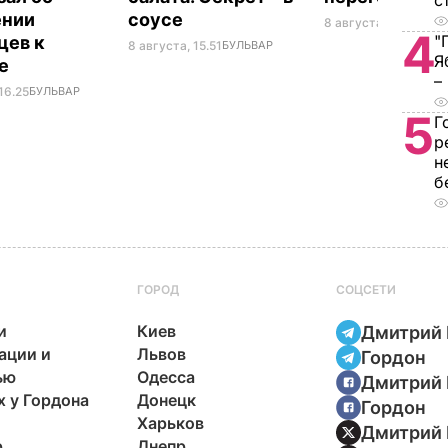
с
ении
соусе
8 августа, 10.25
МИР
4
"
цев к
8 августа, 15.51
БУЛЬВАР
Я
не
–
16.25
БУЛЬВАР
5
Г
р
н
б
ГОРОД
СОЦСЕТИ
и
Киев
Дмитрий 
ации и
Львов
Гордон
ью
Одесса
Дмитрий 
х у Гордона
Донецк
Гордон
Харьков
Дмитрий 
р
Днепр