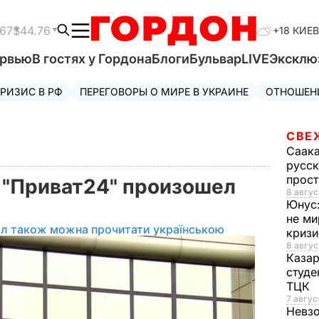
.67
$44.76
+18 КИЕВ
ервью
В гостях у Гордона
Блоги
Бульвар
LIVE
Эксклю
РИЗИС В РФ
ПЕРЕГОВОРЫ О МИРЕ В УКРАИНЕ
ОТНОШЕН
СВЕ
Саак
русск
прос
 "Приват24" произошел
8 авгус
Юнус
не ми
ал також можна прочитати українською
криз
8 авгус
Каза
студе
ТЦК
7 авгус
Невз