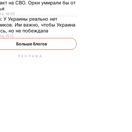
акт на СВО. Орки умирали бы от
тья
та, 16.02
н:
У Украины реально нет
иков. Им важно, чтобы Украина
сь, но не побеждала
а, 15.12
Больше блогов
РЕКЛАМА