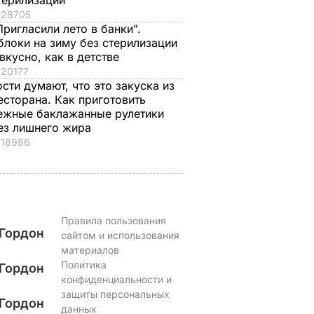
терилизации
костюму президента
сочной ягоды
28705
Пригласили лето в банки".
Украины
8 августа, 00.21
БУЛЬВАР
блоки на зиму без стерилизации
8 августа, 08.33
МИР
 вкусно, как в детстве
20177
ости думают, что это закуска из
есторана. Как приготовить
ежные баклажанные рулетики
ез лишнего жира
18986
Правила пользования
Гордон
сайтом и использования
материалов
Политика
Гордон
конфиденциальности и
защиты персональных
Гордон
данных