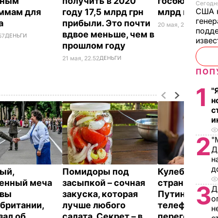
тным
получить в 2020
госбюджет 2
Сегодня
США 
ммам для
году 17,5 млрд грн
млрд грн
генер
са
прибыли. Это почти
20 мая, 22.14
ДЕНЬГИ
подде
вдвое меньше, чем в
57
ДЕНЬГИ
изве
прошлом году
21 мая, 22.52
ДЕНЬГИ
ПОП
1
"
н
с
и
2
"
Д
н
д
ый,
Помидоры под
Кулеба расск
енный меча
засыпкой – сочная
странной ма
3
Д
евы
закуска, которая
Путина вести
о
британии,
лучше любого
телефонные
н
зал об
салата. Секрет – в
переговоры