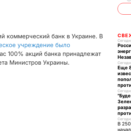
СВЕ
ий коммерческий банк в Украине. В
Сегодня
еское учреждение было
Росси
энерг
час 100% акций банка принадлежат
Неза
ета Министров Украины.
Сегодня
Еще 8
извес
попо
прот
Сегодня
"Буде
Зеле
разр
прот
Сегодня
В 250
начал