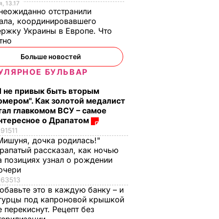
4,5
, 13.17
неожиданно отстранили
ала, координировавшего
ржку Украины в Европе. Что
стно
Больше новостей
УЛЯРНОЕ БУЛЬВАР
Я не привык быть вторым
омером". Как золотой медалист
тал главкомом ВСУ – самое
нтересное о Драпатом
91511
Мишуня, дочка родилась!"
рапатый рассказал, как ночью
а позициях узнал о рождении
очери
азал о
Экс-соратник
Как опытные
63513
нере
Зеленского
огородники
обавьте это в каждую банку – и
объяснил, почему
выбирают самый
гурцы под капроновой крышкой
Трамп на самом деле
сладкий арбуз. Сем
е перекиснут. Рецепт без
придрался к
признаков спелой и