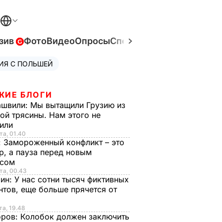
зив
Фото
Видео
Опросы
Спецпроекты
Война в Ук
ИЯ С ПОЛЬШЕЙ
ЖИЕ БЛОГИ
ашвили:
Мы вытащили Грузию из
ой трясины. Нам этого не
тили
та, 01.40
:
Замороженный конфликт – это
р, а пауза перед новым
исом
та, 00.43
рин:
У нас сотни тысяч фиктивных
нтов, еще больше прячется от
та, 19.48
оров:
Колобок должен заключить