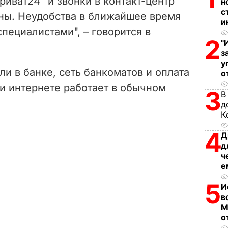
риват24" и звонки в контакт-центр
н
i
с
ны. Неудобства в ближайшее время
и
пециалистами", – говорится в
d
2
"
з
e
у
ли в банке, сеть банкоматов и оплата
о
o
 и интернете работает в обычном
3
В
д
К
4
Д
д
ч
е
5
И
в
М
о