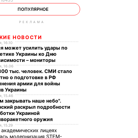
ПОПУЛЯРНОЕ
РЕКЛАМА
ЖИЕ НОВОСТИ
, 16.10
я может усилить удары по
етике Украины ко Дню
висимости – мониторы
, 16.06
00 тыс. человек. СМИ стало
тно о подготовке в РФ
лнения армии для войны
ив Украины
, 15.46
м закрывать наше небо".
нский раскрыл подробности
аботки Украиной
иворакетного оружия
, 15.29
 академических лицеях
ась модернизация STEM-