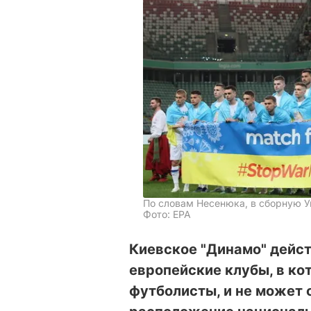
По словам Несенюка, в сборную У
Фото: ЕРА
Киевское "Динамо" действ
европейские клубы, в к
футболисты, и не может 