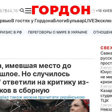
.67
$44.76
+18 КИЕВ
ервью
В гостях у Гордона
Блоги
Бульвар
LIVE
Эксклю
РИЗИС В РФ
ПЕРЕГОВОРЫ О МИРЕ В УКРАИНЕ
ОТНОШЕН
СВЕ
Саак
русск
прос
а, имевшая место до
8 авгус
Юнус
ошлое. Но случилось
не ми
" ответили на критику из-
криз
8 авгус
оков в сборную
Каза
студе
еріал також можна прочитати українською
ТЦК
7 авгус
Невз