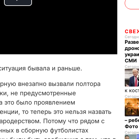
P
l
a
СВЕ
Сегодня
Разве
y
дрон
украи
V
СМИ
Сегодня
ситуация бывала и раньше.
i
орную внезапно вызвали полтора
d
к кос
оки, не предусмотренные
Сегодня
e
да это было проявлением
нции, то теперь это нельзя назвать
o
– реб
ародерством. Потому что рядом с
Фот
нных в сборную футболистах
Сегодня