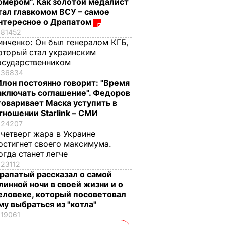
омером". Как золотой медалист
тал главкомом ВСУ – самое
нтересное о Драпатом
81452
инченко:
Он был генералом КГБ,
оторый стал украинским
осударственником
36834
Илон постоянно говорит: "Время
аключать соглашение". Федоров
говаривает Маска уступить в
тношении Starlink – СМИ
24207
 четверг жара в Украине
остигнет своего максимума.
огда станет легче
23112
рапатый рассказал о самой
линной ночи в своей жизни и о
еловеке, который посоветовал
му выбраться из "котла"
19061