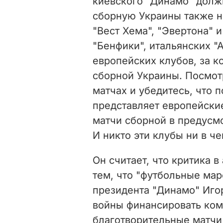
киевского "Динамо" долж
сборную Украины также н
"Вест Хема", "Эвертона" 
"Бенфики", итальянских "
европейских клубов, за к
сборной Украины. Посмот
матчах и убедитесь, что 
представляет европейские
матчи сборной в предусм
И никто эти клубы ни в ч
Он считает, что критика в
тем, что "футбольные ма
президента "Динамо" Иго
войны финансировать ком
благотворительные матчи 