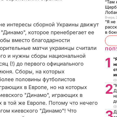
"Там 
Щерба
Лоба
Вчера, 
"Я не
 не интересы сборной Украины движут
расск
о "Динамо", которое пренебрегает ее
в бо
тобы вместо благодарности
ворительные матчи украинцы считали
ПОП
того и нужны сборы национальной
1
"
яц (!) до первого официального
н
с
 июня. Сборы, на которых
и
 более половины футболистов
2
"
грающих в Европе, но на которых
Д
иевского "Динамо", играющих в
н
д
 в той же Европе. Потому что нечего
гом киевского "Динамо"! Что
3
Д