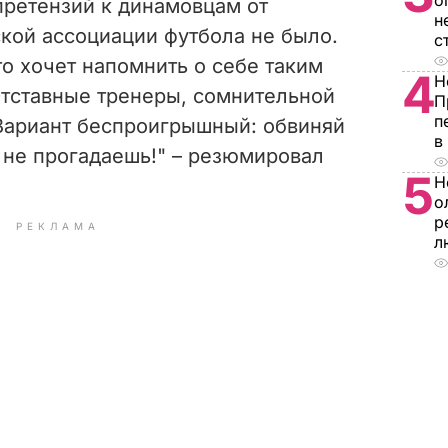
о
претензий к динамовцам от
н
кой ассоциации футбола не было.
с
то хочет напомнить о себе таким
4
Н
тставные тренеры, сомнительной
П
п
Вариант беспроигрышный: обвиняй
в
и не прогадаешь!" – резюмировал
5
Н
о
р
РЕКЛАМА
л