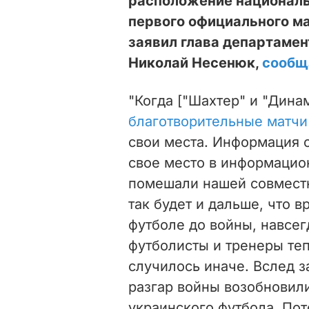
расположение националь
первого официального ма
заявил глава департамен
Николай Несенюк,
сообщ
"Когда ["Шахтер" и "Дина
благотворительные матчи
свои места. Информация о
свое место в информацио
помешали нашей совместн
так будет и дальше, что 
футболе до войны, навсег
футболисты и тренеры те
случилось иначе. Вслед з
разгар войны возобновил
украинского футбола. По