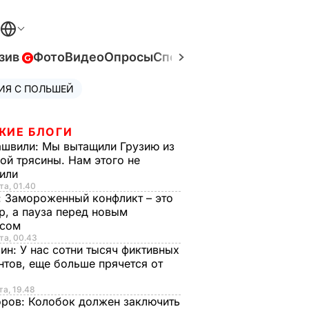
зив
Фото
Видео
Опросы
Спецпроекты
Война в Ук
ИЯ С ПОЛЬШЕЙ
ЖИЕ БЛОГИ
ашвили:
Мы вытащили Грузию из
ой трясины. Нам этого не
тили
та, 01.40
:
Замороженный конфликт – это
р, а пауза перед новым
исом
та, 00.43
рин:
У нас сотни тысяч фиктивных
нтов, еще больше прячется от
та, 19.48
оров:
Колобок должен заключить