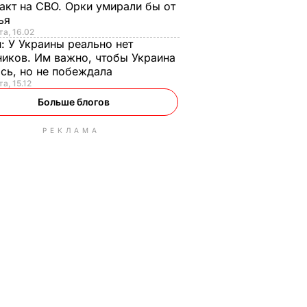
акт на СВО. Орки умирали бы от
тья
та, 16.02
н:
У Украины реально нет
иков. Им важно, чтобы Украина
сь, но не побеждала
а, 15.12
Больше блогов
РЕКЛАМА