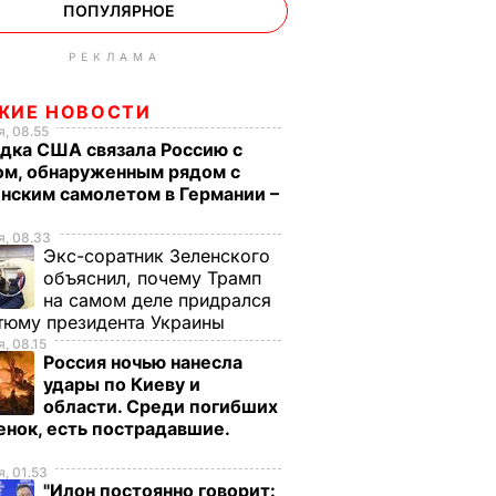
ПОПУЛЯРНОЕ
РЕКЛАМА
ЖИЕ НОВОСТИ
, 08.55
дка США связала Россию с
ом, обнаруженным рядом с
нским самолетом в Германии –
, 08.33
Экс-соратник Зеленского
объяснил, почему Трамп
на самом деле придрался
тюму президента Украины
, 08.15
Россия ночью нанесла
удары по Киеву и
области. Среди погибших
енок, есть пострадавшие.
о
, 01.53
"Илон постоянно говорит: