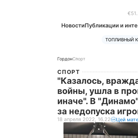
€51
Новости
Публикации и инт
ТОПЛИВНЫЙ К
Гордон
Спорт
СПОРТ
"Казалось, вражд
войны, ушла в пр
иначе". В "Динамо
за недопуска игр
18 апреля 2022, 16.22
Цей мат