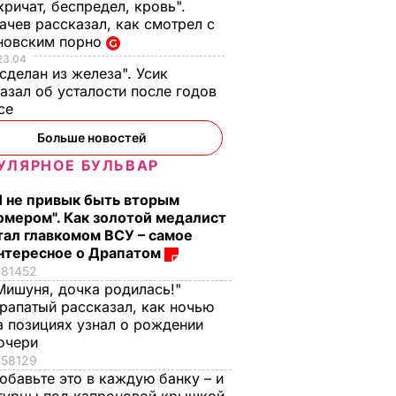
кричат, беспредел, кровь".
чев рассказал, как смотрел с
новским порно
23.04
 сделан из железа". Усик
азал об усталости после годов
ксе
Больше новостей
УЛЯРНОЕ БУЛЬВАР
Я не привык быть вторым
омером". Как золотой медалист
тал главкомом ВСУ – самое
нтересное о Драпатом
81452
Мишуня, дочка родилась!"
рапатый рассказал, как ночью
а позициях узнал о рождении
очери
58129
обавьте это в каждую банку – и