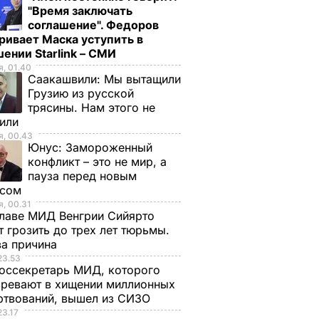
"Время заключать
соглашение". Федоров
ривает Маска уступить в
ении Starlink – СМИ
, 01.40
Саакашвили:
Мы вытащили
Грузию из русской
трясины. Нам этого не
тили
, 00.43
Юнус:
Замороженный
конфликт – это не мир, а
пауза перед новым
исом
, 00.31
лаве МИД Венгрии Сийярто
 грозить до трех лет тюрьмы.
ва причина
23.53
оссекретарь МИД, которого
ревают в хищении миллионных
ртвований, вышел из СИЗО
23.17