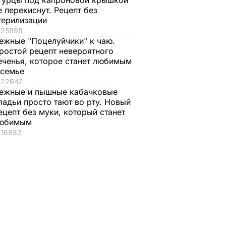
гурцы под капроновой крышкой
е перекиснут. Рецепт без
терилизации
25898
ежные "Поцелуйчики" к чаю.
ростой рецепт невероятного
еченья, которое станет любимым
 семье
22642
ежные и пышные кабачковые
ладьи просто тают во рту. Новый
ецепт без муки, который станет
юбимым
16882