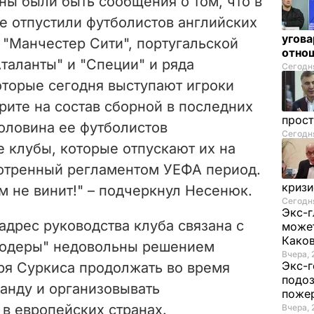
ны были быть сообщения о том, что в
е отпустили футболистов английских
угова
и "Манчестер Сити", португальской
отнош
Аталанты" и "Специи" и ряда
Сегодня
оторые сегодня выступают игроки
рите на состав сборной в последних
прос
половина ее футболистов
Сегодня
 клубы, которые отпускают их на
отренный регламентом УЕФА период.
криз
ем не винит!" – подчеркнул Несенюк.
Сегодня
Экс-г
 адрес руководства клуба связана с
может
Како
родеры" недовольны решением
Вчера, 
Экс-г
ря Суркиса продолжать во время
подоз
анду и организовывать
поже
в европейских странах.
Вчера, 