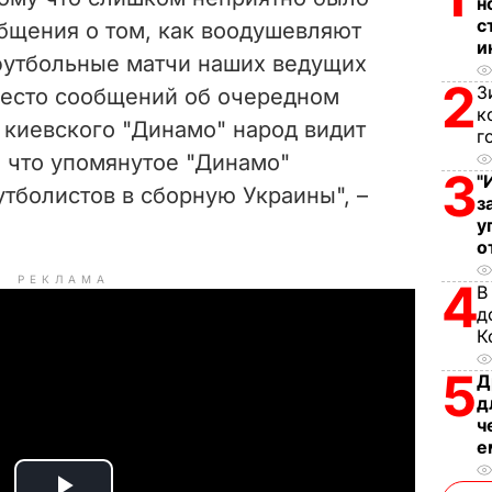
н
с
общения о том, как воодушевляют
и
футбольные матчи наших ведущих
2
З
вместо сообщений об очередном
к
 киевского "Динамо" народ видит
г
 что упомянутое "Динамо"
3
"
утболистов в сборную Украины", –
з
у
о
РЕКЛАМА
4
В
д
К
5
Д
д
ч
е