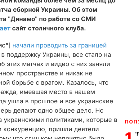
ной команды более чем за месяц до
тча сборной Украины. Об этом
та "Динамо" по работе со СМИ
ает
сайт столичного клуба.
мо"]
начали проводить за границей
в поддержку Украины, все стало на
б этих матчах и видео с них заняли
нном пространстве и никак не
ой борьбе с врагом. Казалось, что
вражда, имевшая место в нашем
да ушла в прошлое и все украинские
перь делают одно общее дело. Но
а украинскими политиками, которые в
ПОП
и конкуренцию, пришли деятели
1
"
тому что слишком неприятно было