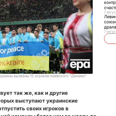
контр
счас
7 авгус
Леви
союзн
драла
7 август
краины вызваны 12 игроков киевского "Динамо"
ует так же, как и другие
оторых выступают украинские
отпустить своих игроков в