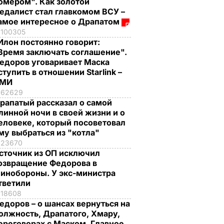
омером". Как золотой
едалист стал главкомом ВСУ –
амое интересное о Драпатом
100305
Илон постоянно говорит:
Время заключать соглашение".
едоров уговаривает Маска
ступить в отношении Starlink –
СМИ
62629
рапатый рассказал о самой
линной ночи в своей жизни и о
еловеке, который посоветовал
му выбраться из "котла"
23670
сточник из ОП исключил
озвращение Федорова в
инобороны. У экс-министра
тветили
18608
едоров – о шансах вернуться на
олжность, Драпатого, Хмару,
ереговорах с Маском. Главное