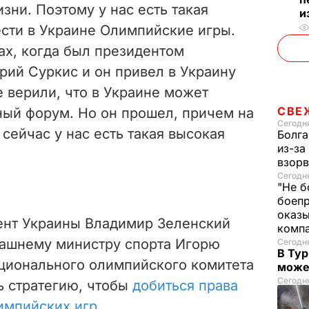
зни. Поэтому у нас есть такая
и
ести в Украине Олимпийские игры.
ах, когда был президентом
рий Суркис и он привел в Украину
е верили, что в Украине может
СВЕ
ный форум. Но он прошел, причем на
Сегодня
сейчас у нас есть такая высокая
Болга
из-за
взорв
Сегодн
"Не б
боепр
оказы
дент Украины Владимир Зеленский
комп
гдашнему министру спорта Игорю
Сегодня
В Тур
ционального олимпийского комитета
може
Сегодня
ь стратегию, чтобы
добиться права
импийских игр
.