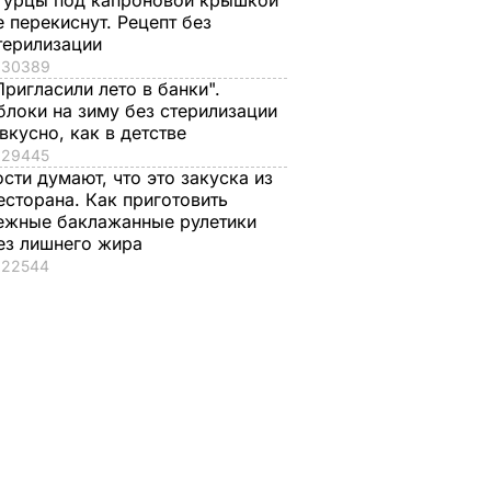
гурцы под капроновой крышкой
е перекиснут. Рецепт без
терилизации
 Токио
30389
сти и в
Пригласили лето в банки".
году
блоки на зиму без стерилизации
 вкусно, как в детстве
РТ
29445
ости думают, что это закуска из
есторана. Как приготовить
ежные баклажанные рулетики
ез лишнего жира
22544
яленые
"Что смотрите?
Распространился н
пицце,
Пишите рецепт!"
кости и причиняет