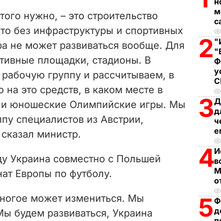
V
н
м
того нужно, – это строительство
с
i
то без инфраструктуры и спортивных
2
"
ра не может развиваться вообще. Для
d
"
ртивные площадки, стадионы. В
Ф
e
у
 рабочую группу и рассчитываем, в
 на это средств, в каком месте в
o
3
Д
е и юношеские Олимпийские игры. Мы
д
пу специалистов из Австрии,
ч
е
 сказал министр.
4
И
оду Украина совместно с Польшей
в
М
ат Европы по футболу.
о
многое может измениться. Мы
5
Ф
д
Мы будем развиваться, Украина
п