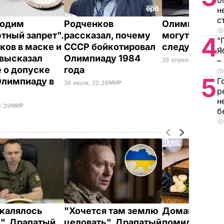
о
н
с
ходим
Родченков
Олимпиаду в
тный запрет".
рассказал, почему
могут перене
4
"
ков в маске и
СССР бойкотировал
следующем 
Я
высказал
Олимпиаду 1984
–
28 апреля, 13.03
СПО
 о допуске
года
5
Олимпиаду в
Г
26 июля, 22.36
МИР
р
н
0.39
МИР
б
акалялось
"Хочется там землю
Домашние в
". Драпатый
целовать". Драпатый
помидоры к 