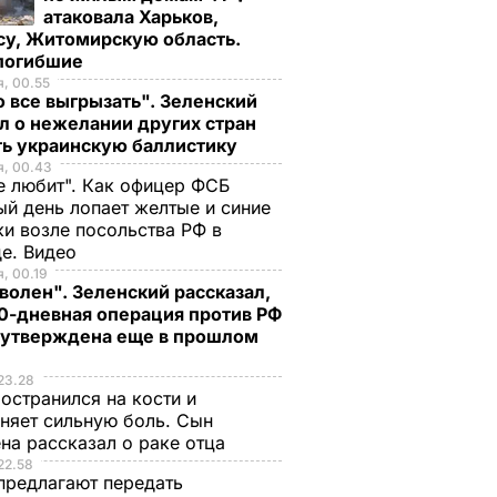
атаковала Харьков,
су, Житомирскую область.
 погибшие
, 00.55
 все выгрызать". Зеленский
л о нежелании других стран
ть украинскую баллистику
я, 00.43
е любит". Как офицер ФСБ
й день лопает желтые и синие
и возле посольства РФ в
де. Видео
, 00.19
волен". Зеленский рассказал,
0-дневная операция против РФ
 утверждена еще в прошлом
23.28
остранился на кости и
няет сильную боль. Сын
на рассказал о раке отца
22.58
предлагают передать