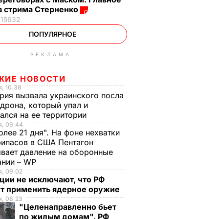
з стрима Стерненко
15632
ПОПУЛЯРНОЕ
РЕКЛАМА
ЖИЕ НОВОСТИ
, 10.38
рия вызвала украинского посла
 дрона, который упал и
ался на ее территории
я, 09.44
олее 21 дня". На фоне нехватки
ипасов в США Пентагон
вает давление на оборонные
ании – WP
, 09.02
ции не исключают, что РФ
т применить ядерное оружие
, 08.23
"Целенаправленно бьет
по жилым домам". РФ