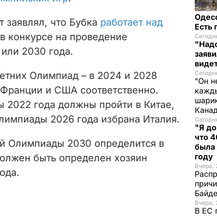
Одес
т заявлял, что Бубка
работает над
Есть
в конкурсе на проведение
Сегодня
"Надо
или 2030 года.
заяви
виде
Сегодн
тних Олимпиад – в 2024 и 2028
"Он н
 Франции и США соответственно.
кажды
шарик
 2022 года должны пройти в Китае,
Кана
лимпиады 2026 года избрана Италия.
Сегодня
"Я до
что 4
й Олимпиады 2030 определится в
была
году
 должен быть определен хозяин
Вчера, 
ода.
Распр
причи
Байде
Вчера, 
В ЕС 