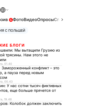
юзив
Фото
Видео
Опросы
Спецпроекты
Война в У
ИЯ С ПОЛЬШЕЙ
ЖИЕ БЛОГИ
ашвили:
Мы вытащили Грузию из
ой трясины. Нам этого не
тили
та, 01.40
:
Замороженный конфликт – это
р, а пауза перед новым
исом
та, 00.43
рин:
У нас сотни тысяч фиктивных
нтов, еще больше прячется от
та, 19.48
оров:
Колобок должен заключить