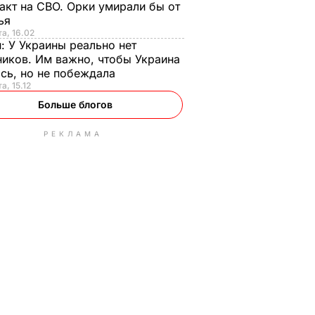
акт на СВО. Орки умирали бы от
тья
та, 16.02
н:
У Украины реально нет
иков. Им важно, чтобы Украина
сь, но не побеждала
а, 15.12
Больше блогов
РЕКЛАМА