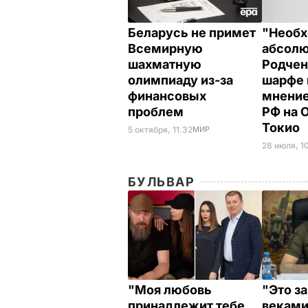
Беларусь не примет
"Необ
Всемирную
абсолю
шахматную
Родчен
олимпиаду из-за
шарфе 
финансовых
мнение
проблем
РФ на 
Токио
5 октября, 11.32
МИР
28 июля, 1
БУЛЬВАР
"Моя любовь
"Это з
принадлежит тебе.
веками