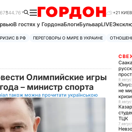
.67
$44.76
+21 КИЕВ
ервью
В гостях у Гордона
Блоги
Бульвар
LIVE
Экскл
РИЗИС В РФ
ПЕРЕГОВОРЫ О МИРЕ В УКРАИНЕ
ОТНОШЕН
СВЕ
Саак
русск
прос
овести Олимпийские игры
8 авгус
Юнус
 года – министр спорта
не ми
ріал також можна прочитати українською
криз
8 авгус
Каза
студе
ТЦК
7 авгус
Невз