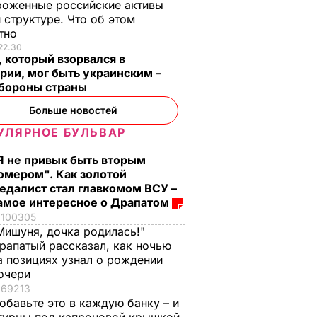
роженные российские активы
 структуре. Что об этом
стно
22.30
 который взорвался в
рии, мог быть украинским –
бороны страны
Больше новостей
УЛЯРНОЕ БУЛЬВАР
Я не привык быть вторым
омером". Как золотой
едалист стал главкомом ВСУ –
амое интересное о Драпатом
100305
Мишуня, дочка родилась!"
рапатый рассказал, как ночью
а позициях узнал о рождении
очери
69213
обавьте это в каждую банку – и