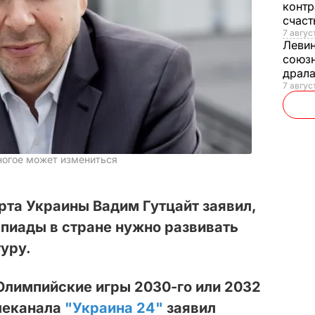
контр
счас
7 авгус
Леви
союзн
драла
7 август
многое может измениться
та Украины Вадим Гутцайт заявил,
пиады в стране нужно развивать
уру.
Олимпийские игры 2030-го или 2032
елеканала
"Украина 24"
заявил