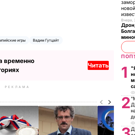
замо
новой
изве
Вчера, 
Дрон,
Болга
мино
мпийские игры
Вадим Гутцайт
ПОП
а временно
Читать
1
"
ториях
н
м
с
РЕКЛАМА
2
"
Д
н
д
3
Д