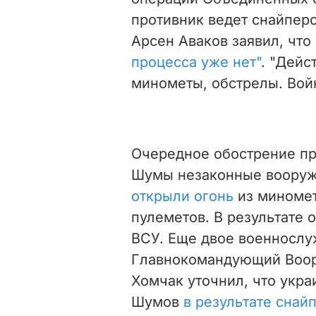
противник ведет снайперс
Арсен Аваков заявил, что
процесса уже нет"
. "Дейс
минометы, обстрелы. Война
Очередное обострение пр
Шумы незаконные вооруж
открыли огонь
из миномет
пулеметов. В результате 
ВСУ. Еще двое военнослу
Главнокомандующий Воор
Хомчак уточнил, что укр
Шумов
в результате снай