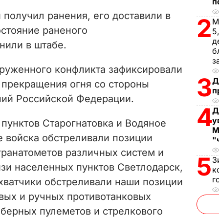
V
п
получил ранения, его доставили в
2
М
i
стояние раненого
5
д
нили в штабе.
d
б
з
e
ооруженного конфликта зафиксировали
3
Д
прекращения огня со стороны
o
п
ий Российской Федерации.
4
Д
у
 пунктов Старогнатовка и Водяное
М
 войска обстреливали позиции
"
гранатометов различных систем и
5
З
изи населенных пунктов Светлодарск,
к
г
ахватчики обстреливали наши позиции
овых и ручных противотанковых
иберных пулеметов и стрелкового