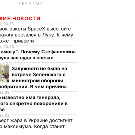
РЕКЛАМА
ЖИЕ НОВОСТИ
, 00.56
ок ракеты SpaceX высотой с
тажку врезался в Луну. К чему
ожет привести
я, 00.33
е смогу". Почему Стефанишина
ула зал суда в слезах
, 00.17
Залужного не было на
встрече Зеленского с
министром обороны
кобритании. В чем причина
23.39
 известно имя генерала,
ого секретно похоронили в
ве
23.02
верг жара в Украине достигнет
о максимума. Когда станет
е