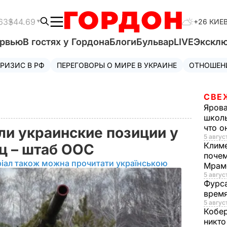
63
$44.69
+26 КИЕ
ервью
В гостях у Гордона
Блоги
Бульвар
LIVE
Экскл
РИЗИС В РФ
ПЕРЕГОВОРЫ О МИРЕ В УКРАИНЕ
ОТНОШЕН
СВЕ
Яров
школь
что о
ли украинские позиции у
5 август
Клим
ц – штаб ООС
почем
іал також можна прочитати українською
Мрам
5 август
Фурс
время
5 авгус
Кобе
никто