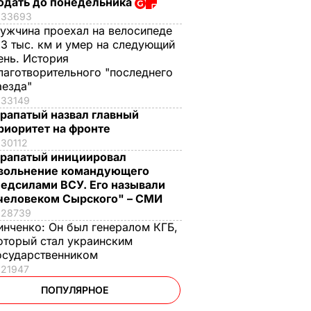
одать до понедельника
33693
ужчина проехал на велосипеде
,3 тыс. км и умер на следующий
ень. История
лаготворительного "последнего
аезда"
33149
рапатый назвал главный
риоритет на фронте
30112
рапатый инициировал
вольнение командующего
едсилами ВСУ. Его называли
человеком Сырского" – СМИ
28739
инченко:
Он был генералом КГБ,
оторый стал украинским
осударственником
21947
ПОПУЛЯРНОЕ