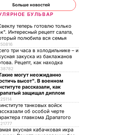
Больше новостей
УЛЯРНОЕ БУЛЬВАР
Свеклу теперь готовлю только
ак". Интересный рецепт салата,
оторый полюбила вся семья
50816
сего три часа в холодильнике – и
кусная закуска из баклажанов
отова. Рецепт, как находка
38782
Такие могут неожиданно
остичь высот". В военном
нституте рассказали, как
рапатый защищал диплом
25114
 институте танковых войск
ассказали об особой черте
арактера главкома Драпатого
21777
амая вкусная кабачковая икра