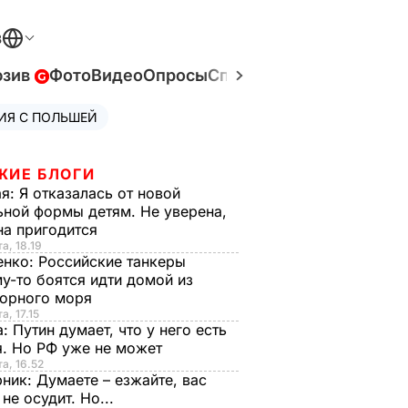
В
юзив
Фото
Видео
Опросы
Спецпроекты
Война в У
ИЯ С ПОЛЬШЕЙ
ЖИЕ БЛОГИ
ая:
Я отказалась от новой
ной формы детям. Не уверена,
на пригодится
а, 18.19
енко:
Российские танкеры
у-то боятся идти домой из
орного моря
а, 17.15
а:
Путин думает, что у него есть
. Но РФ уже не может
та, 16.52
рник:
Думаете – езжайте, вас
 не осудит. Но...