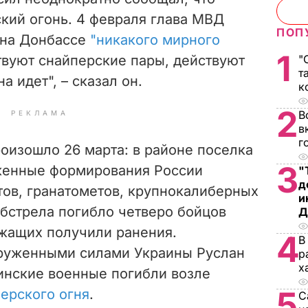
кий огонь. 4 февраля глава МВД
ПОП
 на Донбассе
"никакого мирного
1
твуют снайперские пары, действуют
"
т
 идет", – сказал он.
к
2
В
РЕКЛАМА
в
г
оизошло 26 марта: в районе поселка
3
енные формирования России
"
д
ов, гранатометов, крупнокалиберных
и
обстрела погибло четверо бойцов
Д
жащих получили ранения.
4
В
уженными силами Украины Руслан
р
х
аинские военные погибли возле
5
перского огня
.
С