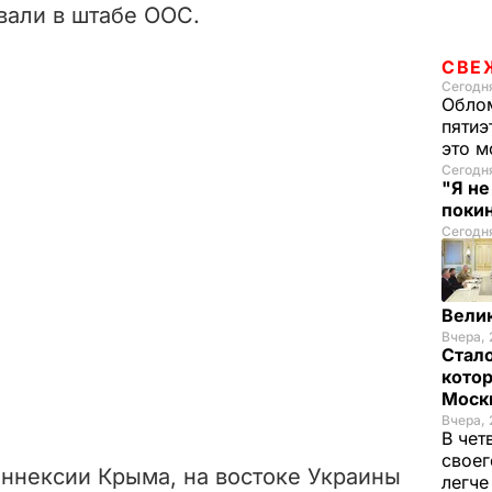
вали в штабе ООС.
СВЕ
Сегодня
Облом
пятиэ
это м
Сегодн
"Я н
покин
Сегодня
Вели
Вчера, 
Стало
котор
Моск
Вчера, 
В чет
своег
 аннексии Крыма, на востоке Украины
легч