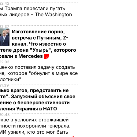
22.42
ы Трампа перестали пугать
ых лидеров – The Washington
22.37
Изготовление порно,
встреча с Путиным, Z-
канал. Что известно о
теле дрона "Упырь", которого
рвали в Mercedes
22.03
енко поставил задачу создать
е, которое "обнулит в мире все
илотники"
21.39
ько врагов, представить не
те". Залужный объяснил свое
ение о бесперспективности
пления Украины в НАТО
20.48
кве в условиях строжайшей
тности похоронили генерала.
И узнали, кто это мог быть