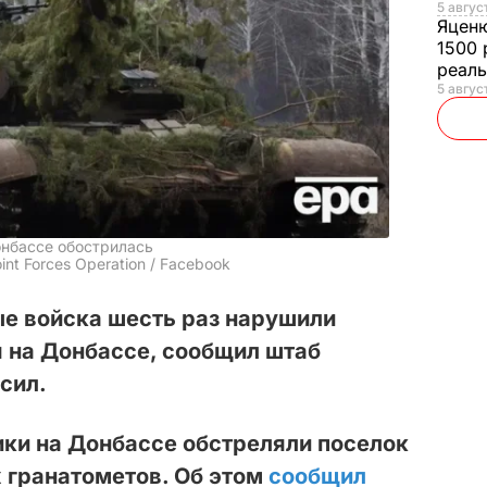
5 авгус
Яцен
1500 
реал
5 авгус
онбассе обострилась
int Forces Operation / Facebook
е войска шесть раз нарушили
 на Донбассе, сообщил штаб
сил.
вики на Донбассе обстреляли поселок
 гранатометов. Об этом
сообщил