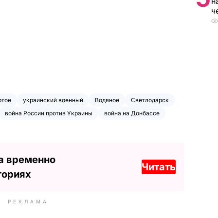
н
ч
отое
украинский военный
Водяное
Светлодарск
война России против Украины
война на Донбассе
а временно
Читать
ториях
РЕКЛАМА