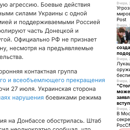
Вчера, 
ую агрессию. Боевые действия
Угроз
ными силами Украины с одной
миров
Post
рмией и поддерживаемыми Россией
Вчера, 
ролируют часть Донецкой и
угой. Официально РФ не признает
созда
ину, несмотря на предъявляемые
подо
ельства.
Вчера, 
Лукаш
оружи
оронняя контактная группа
бесп
ого и всеобъемлющего прекращения
Вчера, 
"Стол
очи 27 июля. Украинская сторона
може
чаях нарушения
боевиками режима
заявл
всту
Вчера, 
В Мос
секре
ция на Донбассе обострилась. Штаб
РосСМ
ил неоднократно сообщал, что