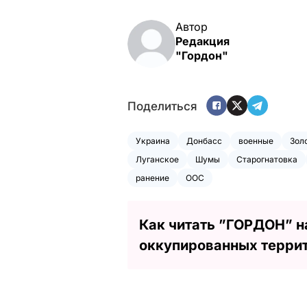
Автор
Редакция
"Гордон"
Поделиться
Украина
Донбасс
военные
Зол
Луганское
Шумы
Старогнатовка
ранение
ООС
Как читать ”ГОРДОН” н
оккупированных терри