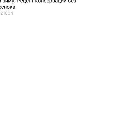
а зиму. Рецепт консервации без
еснока
21004