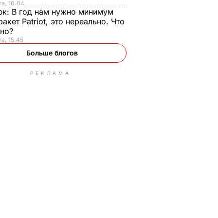
та, 16.04
юк:
В год нам нужно минимум
ракет Patriot, это нереально. Что
ьно?
та, 15.45
Больше блогов
РЕКЛАМА