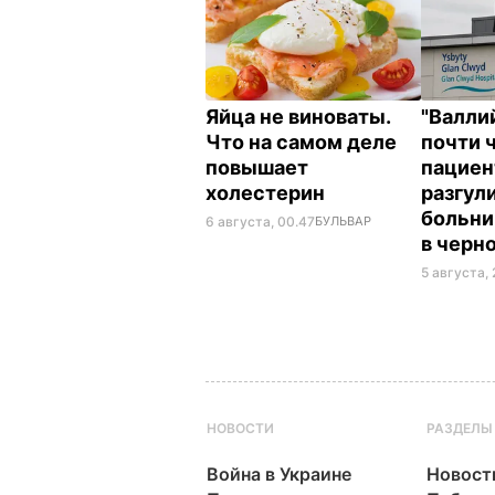
Яйца не виноваты.
"Валли
Что на самом деле
почти 
повышает
пациен
холестерин
разгул
больни
6 августа, 00.47
БУЛЬВАР
в черн
5 августа, 
НОВОСТИ
РАЗДЕЛЫ
Война в Украине
Новост