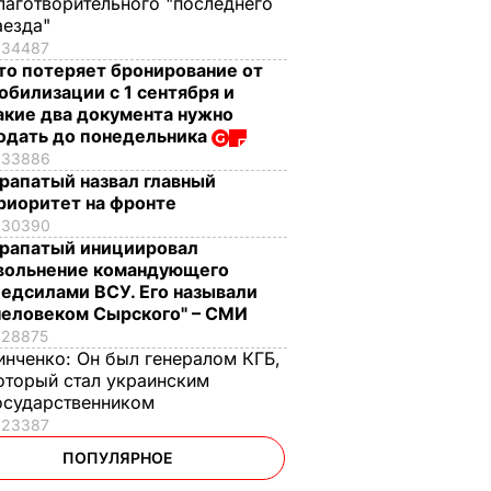
лаготворительного "последнего
аезда"
34487
то потеряет бронирование от
обилизации с 1 сентября и
акие два документа нужно
одать до понедельника
33886
рапатый назвал главный
риоритет на фронте
30390
рапатый инициировал
вольнение командующего
едсилами ВСУ. Его называли
человеком Сырского" – СМИ
28875
инченко:
Он был генералом КГБ,
оторый стал украинским
осударственником
23387
ПОПУЛЯРНОЕ