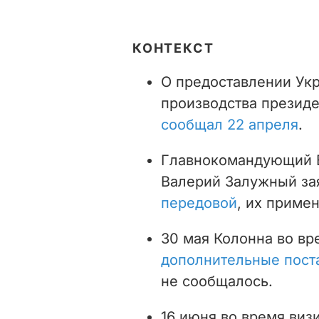
КОНТЕКСТ
О предоставлении Ук
производства презид
сообщал 22 апреля
.
Главнокомандующий 
Валерий Залужный за
передовой
, их приме
30 мая Колонна во вр
дополнительные пост
не сообщалось.
16 июня во время визи