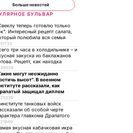
Больше новостей
УЛЯРНОЕ БУЛЬВАР
Свеклу теперь готовлю только
ак". Интересный рецепт салата,
оторый полюбила вся семья
51733
сего три часа в холодильнике – и
кусная закуска из баклажанов
отова. Рецепт, как находка
39026
Такие могут неожиданно
остичь высот". В военном
нституте рассказали, как
рапатый защищал диплом
25339
 институте танковых войск
ассказали об особой черте
арактера главкома Драпатого
21949
амая вкусная кабачковая икра