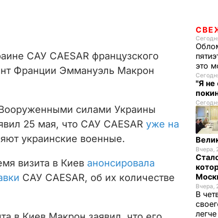
СВЕ
Сегодня
Облом
раине САУ CAESAR французского
пятиэ
это м
ент Франции Эммануэль Макрон
Сегодня
"Я не
покин
Сегодня
Вооруженными силами Украины
явил 25 мая, что САУ CAESAR
уже на
няют украинские военные.
Велик
Вчера, 
Стало
емя визита в Киев
анонсировала
котор
авки
САУ
CAESAR
, об их количестве
Моск
Вчера, 
В чет
своег
легч
та в Киев Макрон заявил, что его