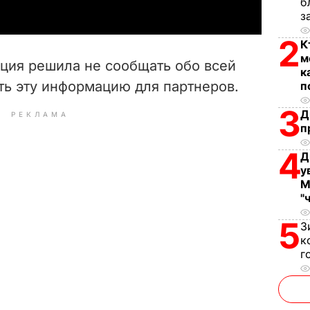
б
y
з
2
К
V
м
ция решила не сообщать обо всей
к
i
ть эту информацию для партнеров.
п
d
3
Д
РЕКЛАМА
п
e
4
Д
o
у
М
"
5
З
к
г