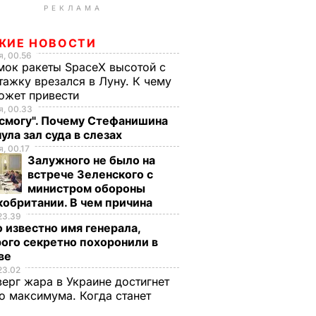
РЕКЛАМА
ЖИЕ НОВОСТИ
, 00.56
ок ракеты SpaceX высотой с
тажку врезался в Луну. К чему
ожет привести
, 00.33
 смогу". Почему Стефанишина
ула зал суда в слезах
, 00.17
Залужного не было на
встрече Зеленского с
министром обороны
обритании. В чем причина
23.39
 известно имя генерала,
ого секретно похоронили в
ве
23.02
верг жара в Украине достигнет
о максимума. Когда станет
е