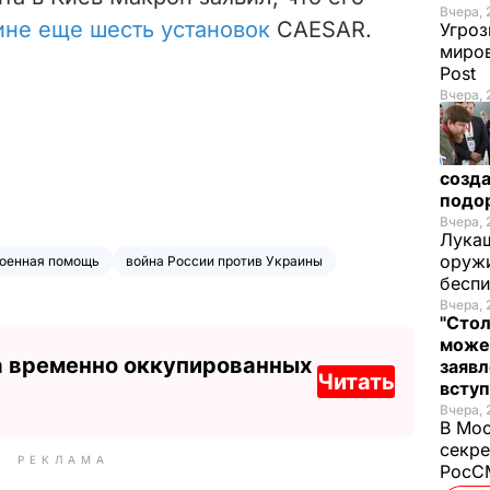
Вчера, 
ине еще шесть установок
CAESAR
.
Угроз
миров
Post
Вчера, 
созда
подо
Вчера, 
Лукаш
оружи
оенная помощь
война России против Украины
бесп
Вчера, 
"Стол
може
а временно оккупированных
заявл
Читать
всту
Вчера, 
В Мос
секре
РЕКЛАМА
РосСМ