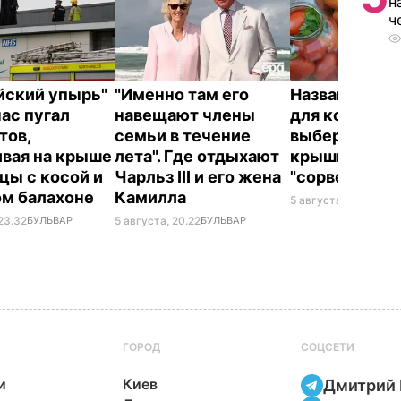
н
ч
йский упырь"
"Именно там его
Названа лучш
час пугал
навещают члены
для консерва
тов,
семьи в течение
выберите ее 
ивая на крыше
лета". Где отдыхают
крышки на ба
цы с косой и
Чарльз III и его жена
"сорвет"
ом балахоне
Камилла
5 августа, 19.34
БУЛ
23.32
БУЛЬВАР
5 августа, 20.22
БУЛЬВАР
ГОРОД
СОЦСЕТИ
и
Киев
Дмитрий 