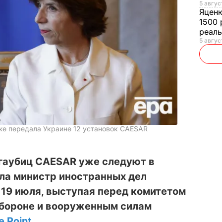
5 авгус
Яцен
1500 
реал
5 авгус
же передала Украине 12 установок CAESAR
гаубиц CAESAR уже следуют в
ла министр иностранных дел
19 июля, выступая перед комитетом
обороне и вооруженным силам
e Point
.