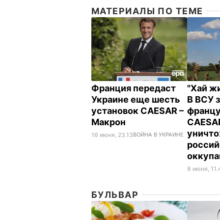
МАТЕРИАЛЫ ПО ТЕМЕ
Франция передаст
"Хай ж
Украине еще шесть
В ВСУ з
установок CAESAR –
францу
Макрон
CAESA
уничт
16 июня, 23.13
ВОЙНА В УКРАИНЕ
россий
оккупа
8 июня, 11
БУЛЬВАР