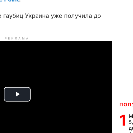
их гаубиц Украина уже получила до
РЕКЛАМА
P
ПОП
l
1
М
5
a
д