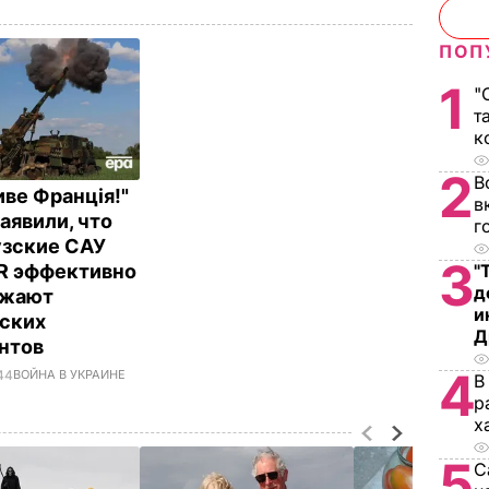
ПОП
1
"
т
к
2
В
иве Франція!"
в
аявили, что
г
зские САУ
3
R эффективно
"
д
ожают
и
ских
Д
нтов
4
.44
ВОЙНА В УКРАИНЕ
В
р
х
5
С