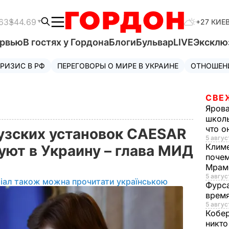
63
$44.69
+27 КИЕ
ервью
В гостях у Гордона
Блоги
Бульвар
LIVE
Эксклю
РИЗИС В РФ
ПЕРЕГОВОРЫ О МИРЕ В УКРАИНЕ
ОТНОШЕН
СВЕ
Яров
школь
что о
узских установок CAESAR
5 авгус
Клим
уют в Украину – глава МИД
почем
Мрам
5 август
іал також можна прочитати українською
Фурс
время
5 авгус
Кобе
никто