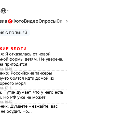
В
зив
Фото
Видео
Опросы
Спецпроекты
Война в Ук
ИЯ С ПОЛЬШЕЙ
ЖИЕ БЛОГИ
ая:
Я отказалась от новой
ной формы детям. Не уверена,
на пригодится
та, 18.19
енко:
Российские танкеры
у-то боятся идти домой из
орного моря
а, 17.15
а:
Путин думает, что у него есть
. Но РФ уже не может
та, 16.52
рник:
Думаете – езжайте, вас
 не осудит. Но...