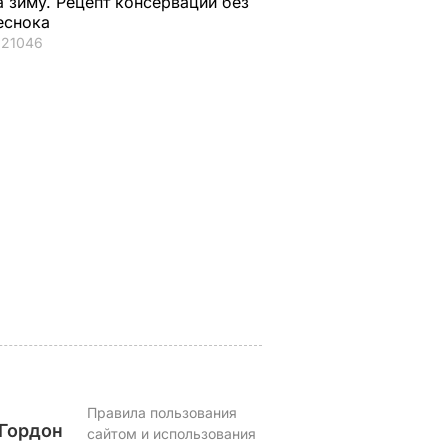
а зиму. Рецепт консервации без
еснока
21046
ая соль
Мария Бурмака: Нам
Нежные
ции,
говорят, что будет
бельгийские вафли
– и
тяжелая зима, и я не
из кисломолочного
нках не
знаю, что делать,
сыра – идеальны д
потому что мне
чаепития. Рецепт с
некуда ехать
точными
ЬВАР
пропорциями
5 августа, 17.46
БУЛЬВАР
5 августа, 16.49
БУЛЬВАР
Правила пользования
Гордон
сайтом и использования