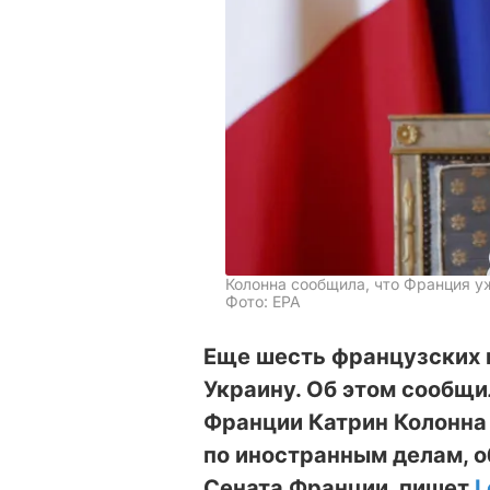
Колонна сообщила, что Франция у
Фото: EPA
Еще шесть французских 
Украину. Об этом сообщи
Франции Катрин Колонна 
по иностранным делам, 
Сената Франции, пишет
L