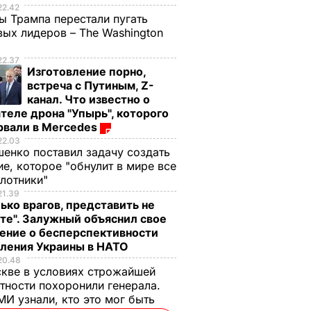
22.42
ы Трампа перестали пугать
ых лидеров – The Washington
22.37
Изготовление порно,
встреча с Путиным, Z-
канал. Что известно о
теле дрона "Упырь", которого
рвали в Mercedes
22.03
енко поставил задачу создать
е, которое "обнулит в мире все
илотники"
21.39
ько врагов, представить не
те". Залужный объяснил свое
ение о бесперспективности
пления Украины в НАТО
20.48
кве в условиях строжайшей
тности похоронили генерала.
И узнали, кто это мог быть