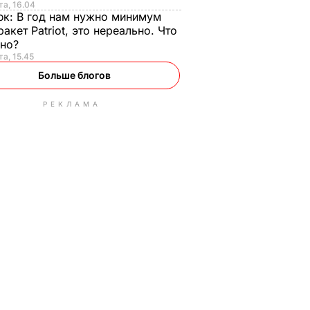
та, 16.04
юк:
В год нам нужно минимум
ракет Patriot, это нереально. Что
ьно?
та, 15.45
Больше блогов
РЕКЛАМА