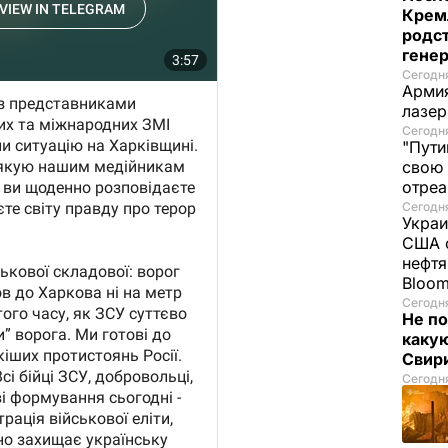
Крем
родс
гене
Сегодня
Армия
лазе
Сегодня
"Пути
свою 
отреа
Сегодня
Украи
США о
нефтя
Bloo
Сегодня
Не по
каку
Свир
Сегодня