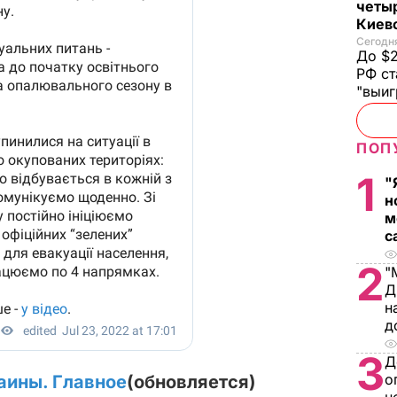
четы
Киев
Сегодня
До $2
РФ ст
"выи
ПОП
1
"
н
м
с
2
"
Д
н
д
3
Д
о
аины. Главное
(обновляется)