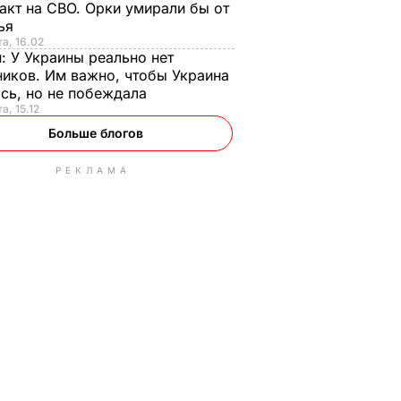
акт на СВО. Орки умирали бы от
тья
та, 16.02
н:
У Украины реально нет
иков. Им важно, чтобы Украина
сь, но не побеждала
а, 15.12
Больше блогов
РЕКЛАМА