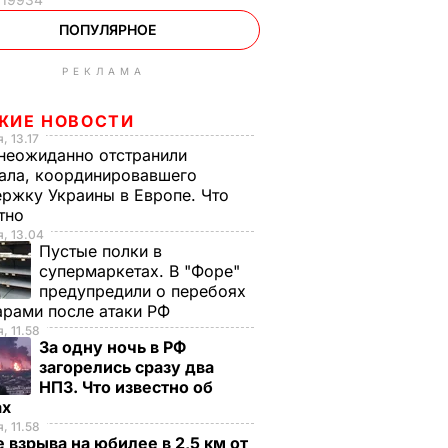
ПОПУЛЯРНОЕ
РЕКЛАМА
ЖИЕ НОВОСТИ
, 13.17
неожиданно отстранили
ала, координировавшего
ржку Украины в Европе. Что
стно
, 13.04
Пустые полки в
супермаркетах. В "Форе"
предупредили о перебоях
арами после атаки РФ
, 11.58
За одну ночь в РФ
загорелись сразу два
НПЗ. Что известно об
ах
, 11.58
 взрыва на юбилее в 2,5 км от