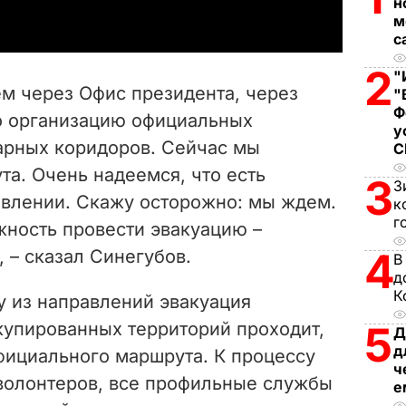
н
м
y
с
V
2
"
м через Офис президента, через
"
i
Ф
о организацию официальных
у
арных коридоров. Сейчас мы
d
а. Очень надеемся, что есть
3
З
e
авлении. Скажу осторожно: мы ждем.
к
г
жность провести эвакуацию –
o
4
, – сказал Синегубов.
В
д
К
у из направлений эвакуация
купированных территорий проходит,
5
Д
д
фициального маршрута. К процессу
ч
волонтеров, все профильные службы
е