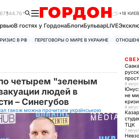
.67
$44.76
+18 КИЕВ
ервью
В гостях у Гордона
Блоги
Бульвар
LIVE
Экскл
РИЗИС В РФ
ПЕРЕГОВОРЫ О МИРЕ В УКРАИНЕ
ОТНОШЕН
СВЕ
Саак
русск
прос
 по четырем "зеленым
8 авгус
Юнус
вакуации людей в
не ми
сти – Синегубов
криз
8 авгус
іал також можна прочитати українською
Каза
студе
ТЦК
7 авгус
Невз