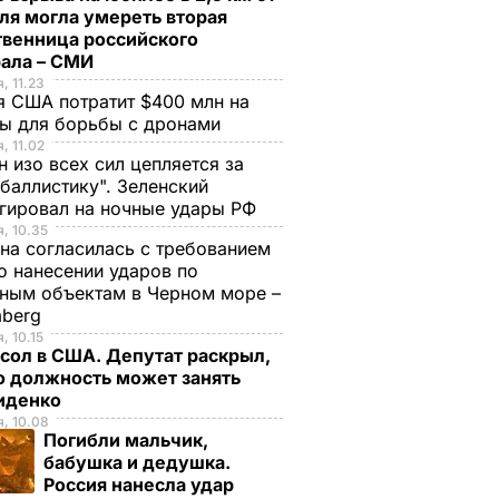
ля могла умереть вторая
твенница российского
рала – СМИ
, 11.23
 США потратит $400 млн на
ры для борьбы с дронами
, 11.02
н изо всех сил цепляется за
баллистику". Зеленский
гировал на ночные удары РФ
, 10.35
на согласилась с требованием
 нанесении ударов по
ным объектам в Черном море –
mberg
, 10.15
сол в США. Депутат раскрыл,
ю должность может занять
иденко
, 10.08
Погибли мальчик,
бабушка и дедушка.
Россия нанесла удар