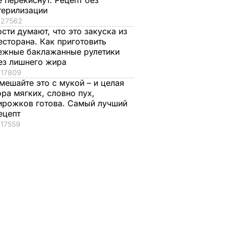
е перекиснут. Рецепт без
терилизации
27562
ости думают, что это закуска из
есторана. Как приготовить
ежные баклажанные рулетики
ез лишнего жира
17809
мешайте это с мукой – и целая
ора мягких, словно пух,
ирожков готова. Самый лучший
ецепт
17559