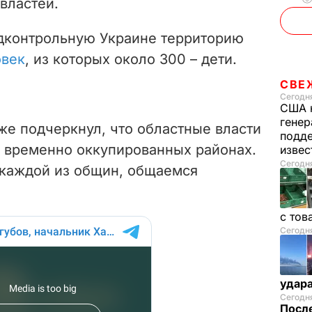
властей.
подконтрольную Украине территорию
овек
, из которых около 300 – дети.
СВЕ
Сегодня
США 
генер
же подчеркнул, что областные власти
подде
 временно оккупированных районах.
изве
Сегодня
в каждой из общин, общаемся
с тов
Сегодня
удар
Сегодня
После