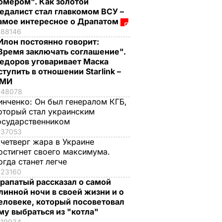
омером". Как золотой
едалист стал главкомом ВСУ –
амое интересное о Драпатом
88146
Илон постоянно говорит:
Время заключать соглашение".
едоров уговаривает Маска
ступить в отношении Starlink –
СМИ
48078
инченко:
Он был генералом КГБ,
оторый стал украинским
осударственником
37053
 четверг жара в Украине
остигнет своего максимума.
огда станет легче
23160
рапатый рассказал о самой
линной ночи в своей жизни и о
еловеке, который посоветовал
му выбраться из "котла"
19934