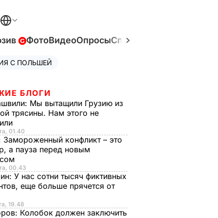
юзив
Фото
Видео
Опросы
Спецпроекты
Война в У
ИЯ С ПОЛЬШЕЙ
ЖИЕ БЛОГИ
ашвили:
Мы вытащили Грузию из
ой трясины. Нам этого не
тили
та, 01.40
:
Замороженный конфликт – это
р, а пауза перед новым
исом
та, 00.43
рин:
У нас сотни тысяч фиктивных
нтов, еще больше прячется от
та, 19.48
оров:
Колобок должен заключить