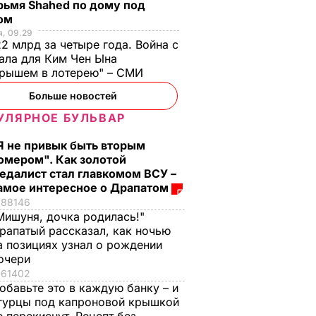
рьмя Shahed по дому под
ом
, 09.29
2 млрд за четыре года. Война с
ала для Ким Чен Ына
грышем в лотерею" – СМИ
Больше новостей
УЛЯРНОЕ БУЛЬВАР
Я не привык быть вторым
омером". Как золотой
едалист стал главкомом ВСУ –
амое интересное о Драпатом
88146
Мишуня, дочка родилась!"
рапатый рассказал, как ночью
а позициях узнал о рождении
очери
61402
обавьте это в каждую банку – и
гурцы под капроновой крышкой