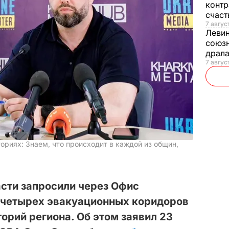
контр
счас
7 авгус
Леви
союзн
драла
7 август
ориях: Знаем, что происходит в каждой из общин,
сти запросили через Офис
 четырех эвакуационных коридоров
орий региона. Об этом заявил 23