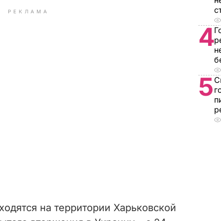
н
с
РЕКЛАМА
4
Г
р
н
б
5
С
г
п
р
ходятся на территории Харьковской