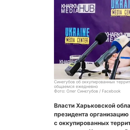
Синегубов об оккупированных террит
общаемся ежедневно
Фото: Олег Синєгубов / Facebook
Власти Харьковской обла
президента организацию
с оккупированных террит