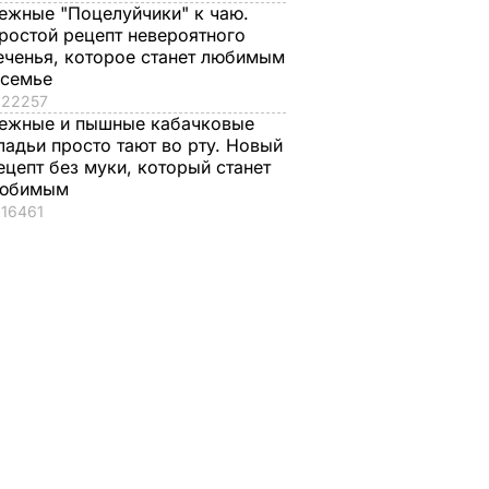
ежные "Поцелуйчики" к чаю.
ростой рецепт невероятного
еченья, которое станет любимым
 семье
22257
ежные и пышные кабачковые
ладьи просто тают во рту. Новый
ецепт без муки, который станет
юбимым
16461
чал