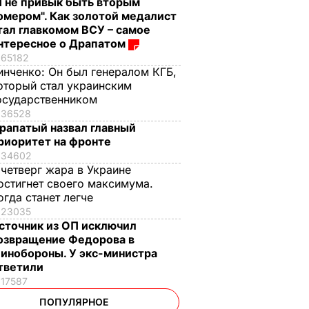
Я не привык быть вторым
омером". Как золотой медалист
тал главкомом ВСУ – самое
нтересное о Драпатом
65182
инченко:
Он был генералом КГБ,
оторый стал украинским
осударственником
36528
рапатый назвал главный
риоритет на фронте
34602
 четверг жара в Украине
остигнет своего максимума.
огда станет легче
23035
сточник из ОП исключил
озвращение Федорова в
инобороны. У экс-министра
тветили
17587
ПОПУЛЯРНОЕ