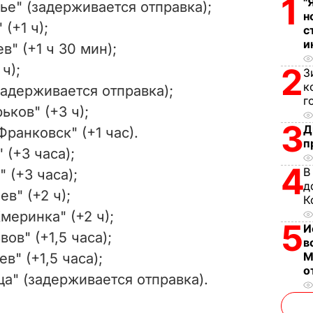
1
"
е" (задерживается отправка);
н
i
(+1 ч);
с
и
в" (+1 ч 30 мин);
d
ч);
2
З
e
к
задерживается отправка);
г
ьков" (+3 ч);
o
3
Д
ранковск" (+1 час).
п
 (+3 часа);
4
В
 (+3 часа);
д
в" (+2 ч);
К
еринка" (+2 ч);
5
И
ов" (+1,5 часа);
в
М
в" (+1,5 часа);
о
а" (задерживается отправка).