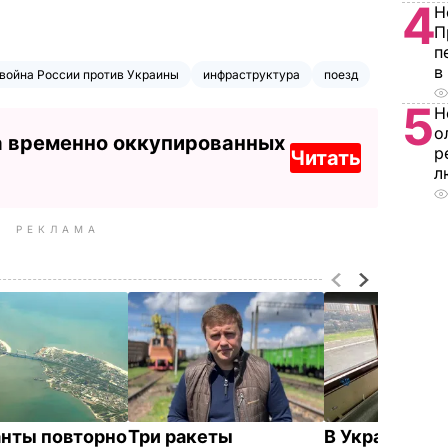
4
Н
П
п
в
война России против Украины
инфраструктура
поезд
5
Н
о
а временно оккупированных
р
Читать
л
РЕКЛАМА
нты повторно
Три ракеты
В Украине на