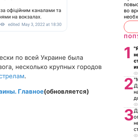
повы
во вр
необх
ПОП
1
"
н
ески по всей Украине была
с
вога, несколько крупных городов
и
стрелам
.
2
"
Д
аины. Главное
(обновляется)
н
д
3
Д
о
н
с