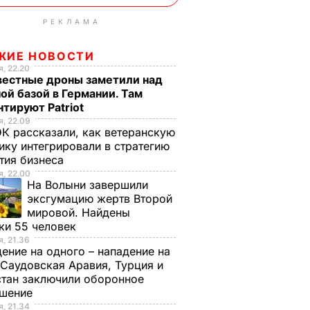
РЕКЛАМА
ЖИЕ НОВОСТИ
, 22.20
вестные дроны заметили над
ой базой в Германии. Там
тируют Patriot
, 22.09
К рассказали, как ветеранскую
ику интегрировали в стратегию
тия бизнеса
, 22.00
На Волыни завершили
эксгумацию жертв Второй
мировой. Найдены
ки 55 человек
, 21.36
ение на одного – нападение на
 Саудовская Аравия, Турция и
тан заключили оборонное
ашение
, 21.34