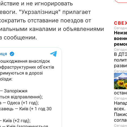
йствие и не игнорировать
воги. "Укрзалізниця" прилагает
ократить отставание поездов от
СВЕ
циальными каналами и объявлениями
Сегодня
Неиз
 в сообщении.
военн
ремон
Сегодня
В ДТЭ
полит
разви
Сегодня
остан
Сегодня
Напад
всех.
Пакис
согл
Сегодня