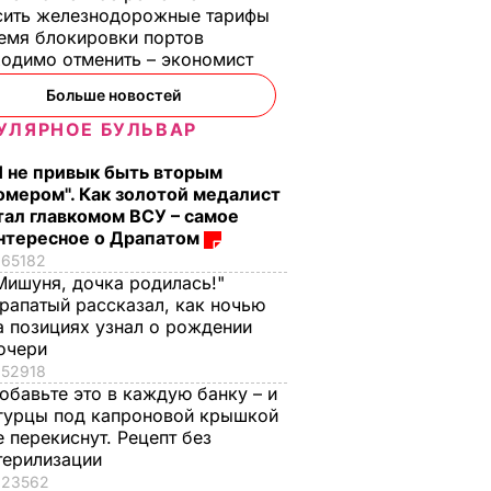
сить железнодорожные тарифы
емя блокировки портов
одимо отменить – экономист
Больше новостей
УЛЯРНОЕ БУЛЬВАР
Я не привык быть вторым
омером". Как золотой медалист
тал главкомом ВСУ – самое
нтересное о Драпатом
65182
Мишуня, дочка родилась!"
рапатый рассказал, как ночью
а позициях узнал о рождении
очери
52918
обавьте это в каждую банку – и
гурцы под капроновой крышкой
е перекиснут. Рецепт без
терилизации
23562