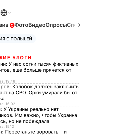
В
зив
Фото
Видео
Опросы
Спецпроекты
Война в Ук
ИЯ С ПОЛЬШЕЙ
ЖИЕ БЛОГИ
рин:
У нас сотни тысяч фиктивных
нтов, еще больше прячется от
та, 19.48
оров:
Колобок должен заключить
акт на СВО. Орки умирали бы от
тья
та, 16.02
н:
У Украины реально нет
иков. Им важно, чтобы Украина
сь, но не побеждала
а, 15.12
н:
Перестаньте воровать – и