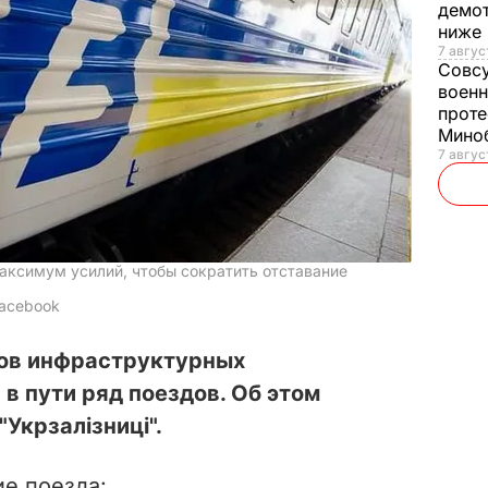
демот
ниже
7 авгус
Совс
военн
проте
Мино
7 авгус
аксимум усилий, чтобы сократить отставание
Facebook
лов инфраструктурных
в пути ряд поездов. Об этом
Укрзалізниці".
е поезда: