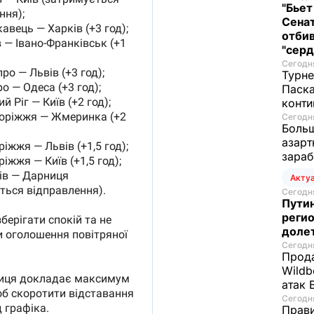
"Бьет
Сенат
отбив
"серд
Сегодня
Турне
Паска
конти
Сегодня
Больш
азарт
зараб
Акту
Сегодня
Путин
регио
доле
Сегодня
Прода
Wildb
атак 
Сегодня
Прави