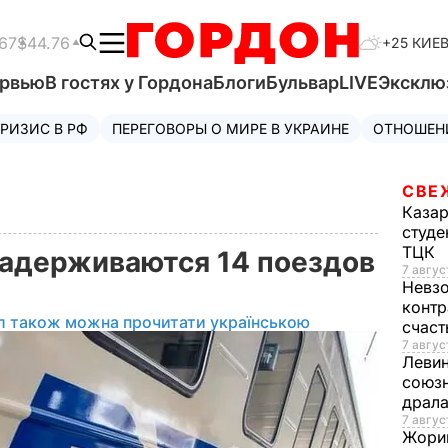
67
$44.76
+25 КИЕ
ервью
В гостях у Гордона
Блоги
Бульвар
LIVE
Эксклю
РИЗИС В РФ
ПЕРЕГОВОРЫ О МИРЕ В УКРАИНЕ
ОТНОШЕН
СВЕ
Каза
студе
ТЦК
задерживаются 14 поездов
7 авгус
Невз
контр
л також можна прочитати українською
счас
7 авгус
Леви
союзн
драла
7 август
Жори