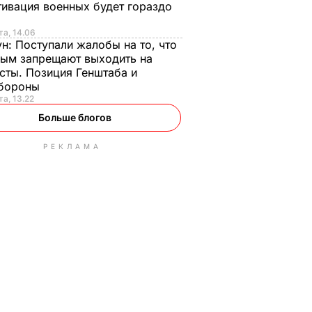
ивация военных будет гораздо
та, 14.06
ун:
Поступали жалобы на то, что
ым запрещают выходить на
сты. Позиция Генштаба и
бороны
та, 13.22
Больше блогов
РЕКЛАМА