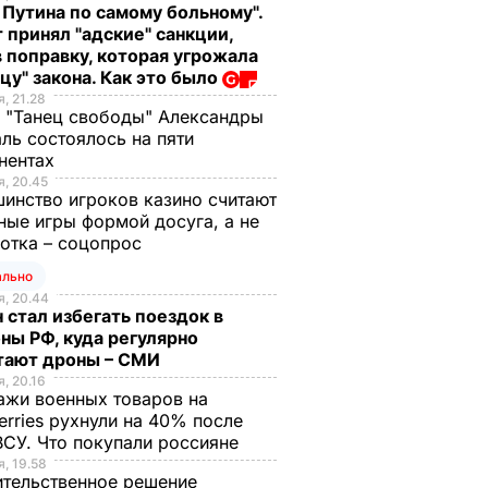
 Путина по самому больному".
 принял "адские" санкции,
 поправку, которая угрожала
цу" закона. Как это было
, 21.28
 "Танец свободы" Александры
ль состоялось на пяти
нентах
, 20.45
инство игроков казино считают
ные игры формой досуга, а не
отка – соцопрос
ально
, 20.44
 стал избегать поездок в
ны РФ, куда регулярно
тают дроны – СМИ
, 20.16
жи военных товаров на
erries рухнули на 40% после
ВСУ. Что покупали россияне
, 19.58
тельственное решение