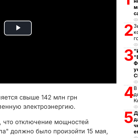
н
м
с
2
З
к
P
г
l
3
"
"
a
Ф
у
y
4
В
V
д
яется свыше 142 млн грн
К
i
ленную электроэнергию.
5
Д
d
д
, что отключение мощностей
ч
e
ла" должно было произойти 15 мая,
е