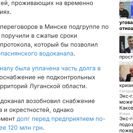
елей, проживающих на временно
иях.
угова
 переговоров в Минске подгруппе по
отнош
Сегодня
поручили в сжатые сроки
 протокола, который бы позволил
опаснянского водоканала
.
прос
Сегодн
налу была уплачена часть долга в
доснабжение не подконтрольных
криз
рриторий Луганской области.
Сегодня
Экс-г
одоканал возобновил снабжение
может
Како
 и окрестностей, однако
Вчера, 
момент
долг перед предприятием по-
Экс-г
подоз
ее 120 млн грн
.
поже