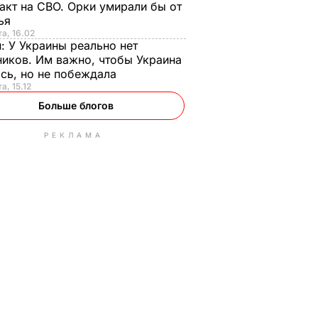
акт на СВО. Орки умирали бы от
тья
та, 16.02
н:
У Украины реально нет
иков. Им важно, чтобы Украина
сь, но не побеждала
а, 15.12
Больше блогов
РЕКЛАМА