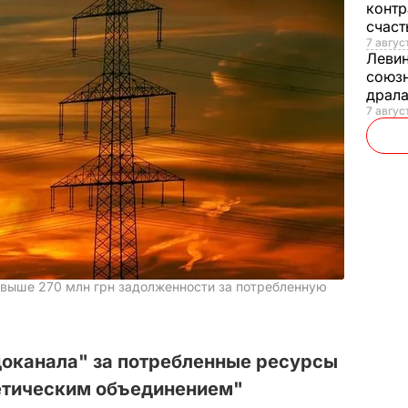
контр
счас
7 авгус
Леви
союзн
драла
7 август
свыше 270 млн грн задолженности за потребленную
доканала" за потребленные ресурсы
етическим объединением"