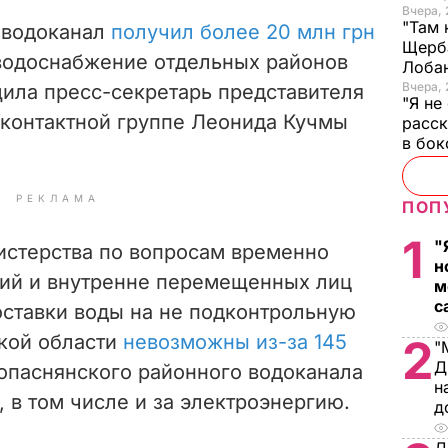
Вчера, 
"Там 
 водоканал
получил более 20 млн грн
Щерба
водоснабжение отдельных районов
Лоба
Вчера, 
щила пресс-секретарь представителя
"Я не
 контактной группе Леонида Кучмы
расск
в бо
РЕКЛАМА
ПОП
1
"
истерства по вопросам временно
н
ий и внутренне перемещенных лиц
м
с
оставки воды на не подконтрольную
кой области
невозможны из-за 145
2
"
Д
паснянского районного водоканала
н
 в том числе и за электроэнергию.
д