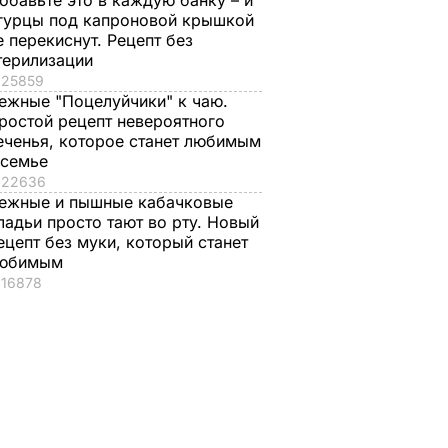
обавьте это в каждую банку – и
гурцы под капроновой крышкой
е перекиснут. Рецепт без
терилизации
25859
ежные "Поцелуйчики" к чаю.
ростой рецепт невероятного
еченья, которое станет любимым
 семье
22636
ежные и пышные кабачковые
ладьи просто тают во рту. Новый
ецепт без муки, который станет
юбимым
16878