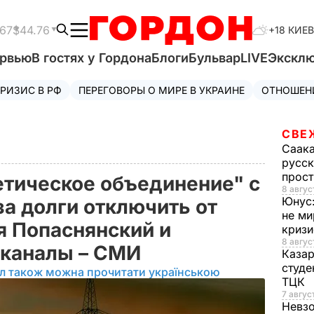
.67
$44.76
+18 КИЕВ
ервью
В гостях у Гордона
Блоги
Бульвар
LIVE
Экскл
РИЗИС В РФ
ПЕРЕГОВОРЫ О МИРЕ В УКРАИНЕ
ОТНОШЕН
СВЕ
Саак
русск
прос
етическое объединение" с
8 авгус
Юнус
за долги отключить от
не ми
 Попаснянский и
криз
8 авгус
оканалы – СМИ
Каза
студе
ал також можна прочитати українською
ТЦК
7 авгус
Невз