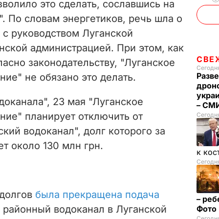
зволило это сделать, сославшись на
o
. По словам энергетиков, речь шла о
 с руководством Луганской
нской администрацией. При этом, как
СВЕ
ласно законодательству, "Луганское
Сегодня
Разве
ие" не обязано это делать.
дрон
укра
оканала", 23 мая "Луганское
– СМ
ние" планирует отключить от
Сегодн
кий водоканал", долг которого за
т около 130 млн грн.
к кос
Сегодня
 долгов
была прекращена подача
– реб
 районный водоканал в Луганской
Фото
Сегодня