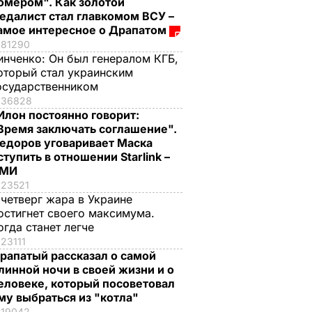
омером". Как золотой
едалист стал главкомом ВСУ –
амое интересное о Драпатом
81290
инченко:
Он был генералом КГБ,
оторый стал украинским
осударственником
36828
Илон постоянно говорит:
Время заключать соглашение".
едоров уговаривает Маска
ступить в отношении Starlink –
СМИ
23521
 четверг жара в Украине
остигнет своего максимума.
огда станет легче
23111
рапатый рассказал о самой
линной ночи в своей жизни и о
еловеке, который посоветовал
му выбраться из "котла"
19042