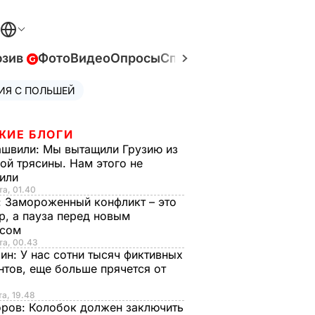
юзив
Фото
Видео
Опросы
Спецпроекты
Война в У
ИЯ С ПОЛЬШЕЙ
ЖИЕ БЛОГИ
ашвили:
Мы вытащили Грузию из
ой трясины. Нам этого не
тили
та, 01.40
:
Замороженный конфликт – это
р, а пауза перед новым
исом
та, 00.43
рин:
У нас сотни тысяч фиктивных
нтов, еще больше прячется от
та, 19.48
оров:
Колобок должен заключить