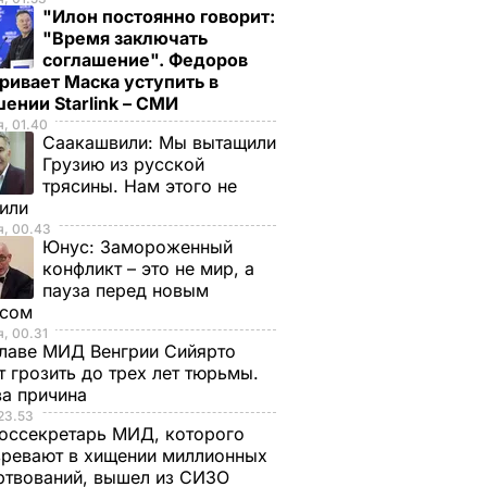
"Илон постоянно говорит:
"Время заключать
соглашение". Федоров
ривает Маска уступить в
ении Starlink – СМИ
, 01.40
Саакашвили:
Мы вытащили
Грузию из русской
трясины. Нам этого не
тили
я, 00.43
Юнус:
Замороженный
конфликт – это не мир, а
пауза перед новым
исом
, 00.31
лаве МИД Венгрии Сийярто
 грозить до трех лет тюрьмы.
ва причина
23.53
оссекретарь МИД, которого
ревают в хищении миллионных
ртвований, вышел из СИЗО