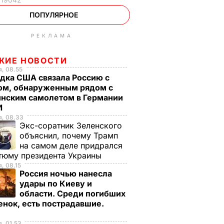
ПОПУЛЯРНОЕ
РЕКЛАМА
ЖИЕ НОВОСТИ
, 08.55
дка США связала Россию с
ом, обнаруженным рядом с
инским самолетом в Германии
И
я, 08.33
Экс-соратник Зеленского
объяснил, почему Трамп
на самом деле придрался
тюму президента Украины
, 08.15
Россия ночью нанесла
удары по Киеву и
области. Среди погибших
енок, есть пострадавшие.
, 01.53