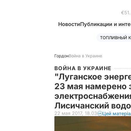
€51
Новости
Публикации и инт
ТОПЛИВНЫЙ К
Гордон
Война в Украине
ВОЙНА В УКРАИНЕ
"Луганское энерг
23 мая намерено 
электроснабжения
Лисичанский вод
22 мая 2017, 18.03
Цей матері