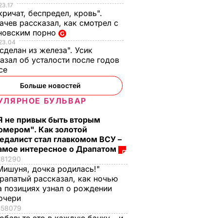
23.17
кричат, беспредел, кровь".
чев рассказал, как смотрел с
новским порно
23.04
 сделан из железа". Усик
азал об усталости после годов
ксе
Больше новостей
УЛЯРНОЕ БУЛЬВАР
Я не привык быть вторым
омером". Как золотой
едалист стал главкомом ВСУ –
амое интересное о Драпатом
81290
Мишуня, дочка родилась!"
рапатый рассказал, как ночью
а позициях узнал о рождении
очери
58079