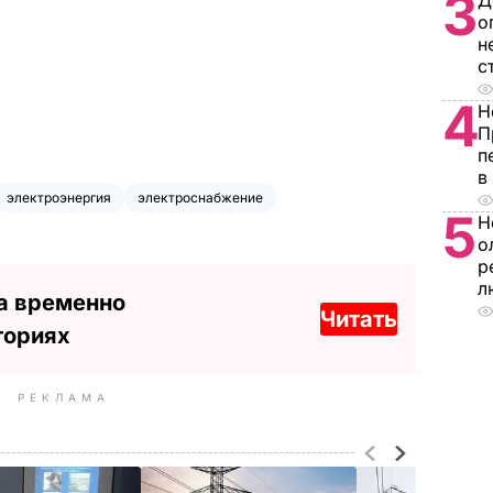
3
Д
о
н
с
4
Н
П
п
в
электроэнергия
электроснабжение
5
Н
о
р
л
а временно
Читать
ториях
РЕКЛАМА